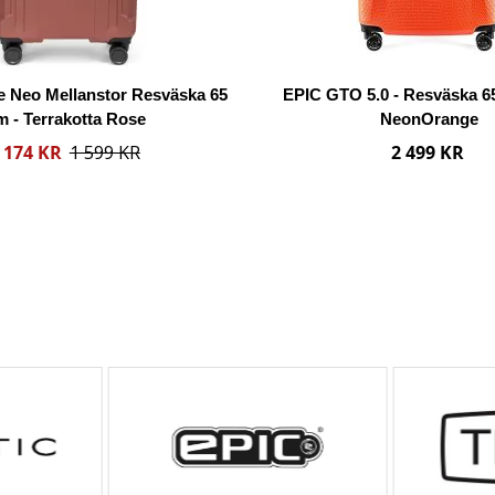
e
J
l
ä
i
m
s
f
e Neo Mellanstor Resväska 65
EPIC GTO 5.0 - Resväska 65
t
ö
m - Terrakotta Rose
NeonOrange
a
r
 174 KR
1 599 KR
2 499 KR
e
l
Lägg i varukorgen
Lägg i varukorgen
s
e