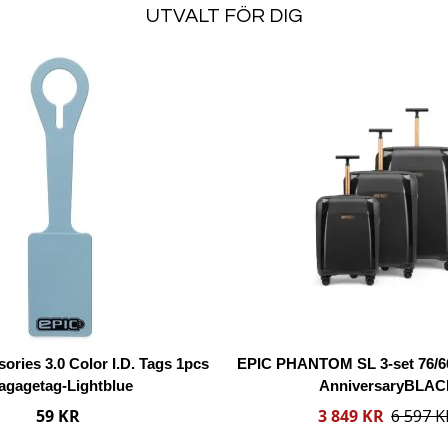
UTVALT FÖR DIG
L
ä
L
g
ä
g
g
i
g
ö
t
n
i
s
l
k
l
e
J
l
ä
i
m
s
f
sories 3.0 Color I.D. Tags 1pcs
EPIC PHANTOM SL 3-set 76/6
t
ö
agagetag-Lightblue
AnniversaryBLA
a
r
R
59 KR
3 849 KR
6 597 K
e
e
d