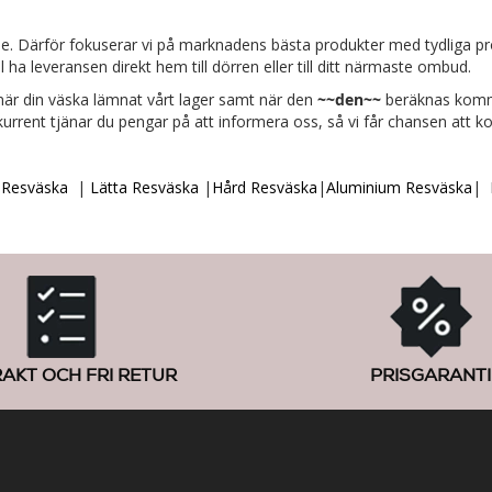
online. Därför fokuserar vi på marknadens bästa produkter med tydliga 
 ha leveransen direkt hem till dörren eller till ditt närmaste ombud.
 när din väska lämnat vårt lager samt när den
~~
den
~~
beräknas komma 
ent tjänar du pengar på att informera oss, så vi får chansen att k
r Resväska
|
Lätta Resväska
|
Hård Resväska
|
Aluminium Resväska
|
RAKT OCH FRI RETUR
PRISGARANTI