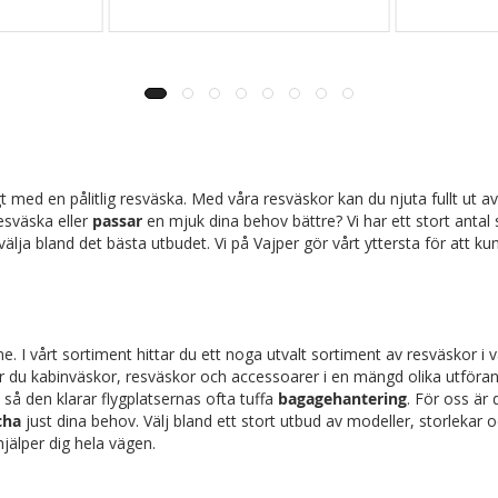
t med en pålitlig resväska. Med våra resväskor kan du njuta fullt ut a
resväska eller
passar
en mjuk dina behov bättre? Vi har ett stort antal s
älja bland det bästa utbudet. Vi på Vajper gör vårt yttersta för att k
. I vårt sortiment hittar du ett noga utvalt sortiment av resväskor i 
ner du kabinväskor, resväskor och accessoarer i en mängd olika utförand
 så den klarar flygplatsernas ofta tuffa
bagagehantering
. För oss är
cha
just dina behov. Välj bland ett stort utbud av modeller, storlekar o
hjälper dig hela vägen.