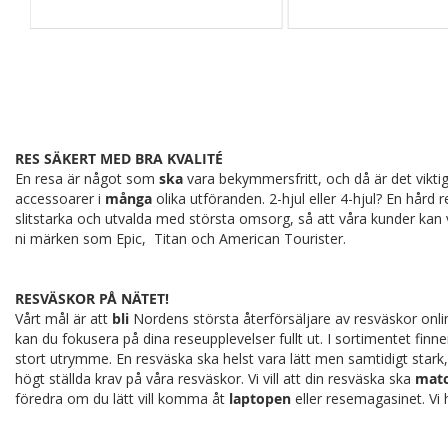
RES SÄKERT MED BRA KVALITÉ
En resa är något som
ska
vara bekymmersfritt, och då är det viktig
accessoarer i
många
olika utföranden. 2-hjul eller 4-hjul? En hård 
slitstarka och utvalda med största omsorg, så att våra kunder kan v
ni märken som Epic, Titan och American Tourister.
RESVÄSKOR PÅ NÄTET!
Vårt mål är att
bli
Nordens största återförsäljare av resväskor online
kan du fokusera på dina reseupplevelser fullt ut. I sortimentet fin
stort utrymme. En resväska ska helst vara lätt men samtidigt stark,
högt ställda krav på våra resväskor. Vi vill att din resväska ska
mat
föredra om du lätt vill komma åt
laptopen
eller resemagasinet. Vi 