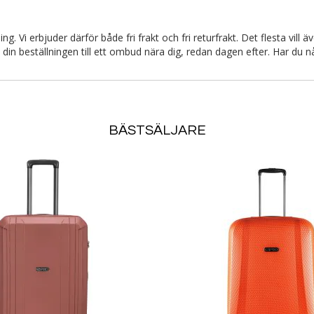
l
u
Lägg i varukorgen
Lägg i varukorgen
s
c
e
e
ning. Vi erbjuder därför både fri frakt och fri returfrakt. Det flesta vil
r
 du din beställningen till ett ombud nära dig, redan dagen efter. Har 
a
t
p
r
i
s
BÄSTSÄLJARE
L
ä
L
g
ä
g
g
i
g
ö
t
n
i
s
l
k
l