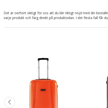
l
u
Lägg i varukorgen
s
c
e
e
e
Det är oerhört viktigt för oss att du blir riktigt nöjd med din beställ
r
varje produkt och färg direkt på produktsidan. I det flesta fall får
a
t
p
r
i
s
L
L
ä
ä
L
L
g
g
ä
ä
g
g
g
g
i
i
g
g
ö
ö
t
n
n
i
s
s
l
k
k
l