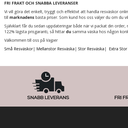
FRI FRAKT OCH SNABBA LEVERANSER
Vi vill göra det enkelt, tryggt och effektivt att handla resväskor 
till
marknadens
bästa priser. Som kund hos oss väljer du om du vill
Självklart får du sedan uppdateringar både när vi packat din order,
122% lägsta prisgaranti, så hittar
du
samma väska hos någon konkurr
Välkommen till oss på Vajper
Små Resväskor
|
Mellanstor Resväska
|
Stor Resväska
|
Extra Sto
SNABB LEVERANS
FRI F