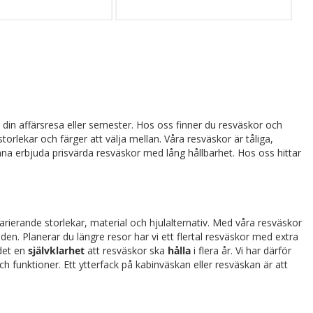
v din affärsresa eller semester. Hos oss finner du resväskor och
torlekar och färger att välja mellan. Våra resväskor är tåliga,
unna erbjuda prisvärda resväskor med lång hållbarhet. Hos oss hittar
varierande storlekar, material och hjulalternativ. Med våra resväskor
en. Planerar du längre resor har vi ett flertal resväskor med extra
 det en
självklarhet
att resväskor ska
hålla
i flera år. Vi har därför
ch funktioner. Ett ytterfack på kabinväskan eller resväskan är att