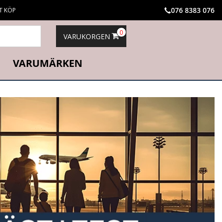
076 8383 076
T KÖP
0
VARUKORGEN
VARUMÄRKEN