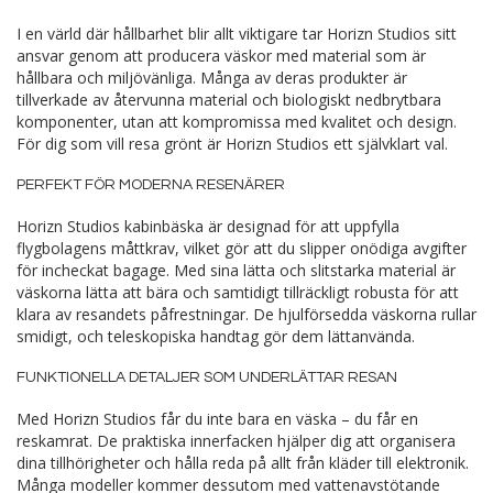
I en värld där hållbarhet blir allt viktigare tar Horizn Studios sitt
ansvar genom att producera väskor med material som är
hållbara och miljövänliga. Många av deras produkter är
tillverkade av återvunna material och biologiskt nedbrytbara
komponenter, utan att kompromissa med kvalitet och design.
För dig som vill resa grönt är Horizn Studios ett självklart val.
PERFEKT FÖR MODERNA RESENÄRER
Horizn Studios kabinbäska är designad för att uppfylla
flygbolagens måttkrav, vilket gör att du slipper onödiga avgifter
för incheckat bagage. Med sina lätta och slitstarka material är
väskorna lätta att bära och samtidigt tillräckligt robusta för att
klara av resandets påfrestningar. De hjulförsedda väskorna rullar
smidigt, och teleskopiska handtag gör dem lättanvända.
FUNKTIONELLA DETALJER SOM UNDERLÄTTAR RESAN
Med Horizn Studios får du inte bara en väska – du får en
reskamrat. De praktiska innerfacken hjälper dig att organisera
dina tillhörigheter och hålla reda på allt från kläder till elektronik.
Många modeller kommer dessutom med vattenavstötande