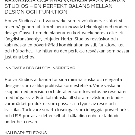
RESVÄSKOR OCH KABINVÄSKOR FRÅN HORIZN
STUDIOS – EN PERFEKT BALANS MELLAN
DESIGN OCH FUNKTION
Horizn Studios är ett varumärke som revolutionerar sättet vi
reser på genom att kombinera innovativ teknologi med modern
design. Oavsett om du planerar en kort weekendresa eller ett
långdistansäventyr, erbjuder Horizn Studios resväskor och
kabinbäska en oöverträffad kombination av stil, funktionalitet
och hållbarhet. Här hittar du den perfekta resväskan som passar
just dina behov.
INNOVATIV DESIGN SOM INSPIRERAR
Horizn Studios är kända för sina minimalistiska och eleganta
designer som är lika praktiska som estetiska. Varje väska är
skapad med precision och detaljer som förväntas av resenärer
med höga krav. Från kabinbäska till stora resväskor, erbjuder
varumärket produkter som passar alla typer av resor och
livsstilar. Tack vare smarta lösningar som inbyggda powerbanks
och USB-portar är det enkelt att hålla dina enheter laddade
under hela resan.
HÅLLBARHET I FOKUS