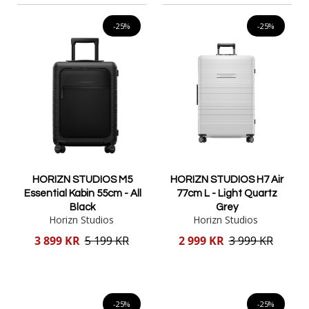
-25%
-25%
HORIZN STUDIOS M5
HORIZN STUDIOS H7 Air
Essential Kabin 55cm - All
77cm L - Light Quartz
Black
Grey
Horizn Studios
Horizn Studios
Reducerat
Reducerat
3 899 KR
5 199 KR
2 999 KR
3 999 KR
pris
pris
Lägg i varukorgen
Lägg i varukorgen
-25%
-25%