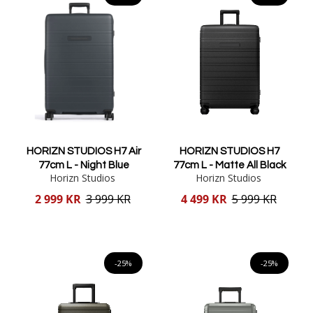
HORIZN STUDIOS H7 Air
HORIZN STUDIOS H7
77cm L - Night Blue
77cm L - Matte All Black
Horizn Studios
Horizn Studios
Reducerat
Reducerat
2 999 KR
3 999 KR
4 499 KR
5 999 KR
pris
pris
Lägg i varukorgen
Lägg i varukorgen
-25%
-25%