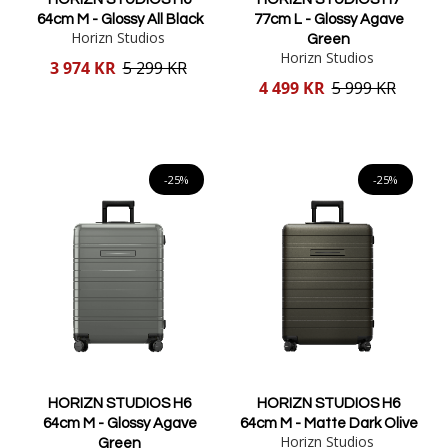
64cm M - Glossy All Black
77cm L - Glossy Agave
Horizn Studios
Green
Horizn Studios
Reducerat
3 974 KR
5 299 KR
pris
Reducerat
4 499 KR
5 999 KR
pris
Lägg i varukorgen
Lägg i varukorgen
-25%
-25%
HORIZN STUDIOS H6
HORIZN STUDIOS H6
64cm M - Glossy Agave
64cm M - Matte Dark Olive
Horizn Studios
Green