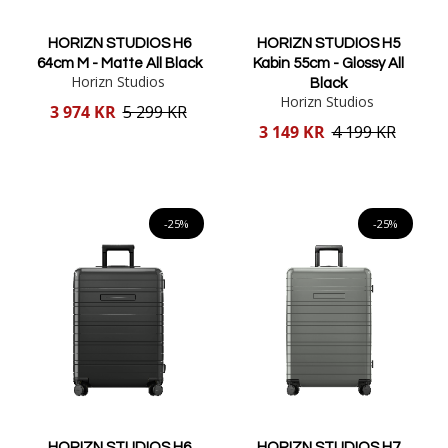
HORIZN STUDIOS H6
HORIZN STUDIOS H5
64cm M - Matte All Black
Kabin 55cm - Glossy All
Horizn Studios
Black
Horizn Studios
Reducerat
3 974 KR
5 299 KR
pris
Reducerat
3 149 KR
4 199 KR
pris
Lägg i varukorgen
Lägg i varukorgen
-25%
-25%
HORIZN STUDIOS H6
HORIZN STUDIOS H7