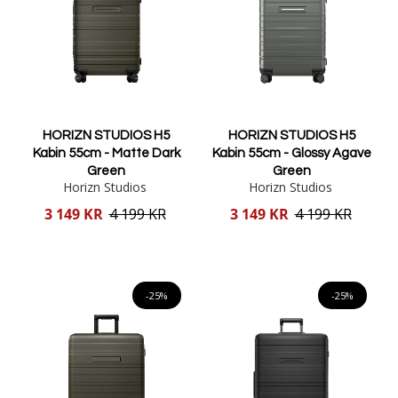
HORIZN STUDIOS H5
HORIZN STUDIOS H5
Kabin 55cm - Matte Dark
Kabin 55cm - Glossy Agave
Green
Green
Horizn Studios
Horizn Studios
Reducerat
Reducerat
3 149 KR
4 199 KR
3 149 KR
4 199 KR
pris
pris
Lägg i varukorgen
Lägg i varukorgen
-25%
-25%