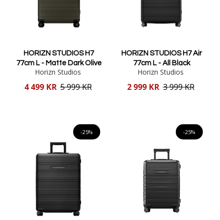
HORIZN STUDIOS H7
HORIZN STUDIOS H7 Air
77cm L - Matte Dark Olive
77cm L - All Black
Horizn Studios
Horizn Studios
Reducerat
Reducerat
4 499 KR
5 999 KR
2 999 KR
3 999 KR
pris
pris
Lägg i varukorgen
Lägg i varukorgen
-25%
-25%