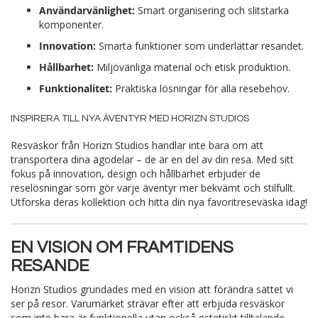
Användarvänlighet:
Smart organisering och slitstarka
komponenter.
Innovation:
Smarta funktioner som underlättar resandet.
Hållbarhet:
Miljövänliga material och etisk produktion.
Funktionalitet:
Praktiska lösningar för alla resebehov.
INSPIRERA TILL NYA ÄVENTYR MED HORIZN STUDIOS
Resväskor från Horizn Studios handlar inte bara om att
transportera dina ägodelar – de är en del av din resa. Med sitt
fokus på innovation, design och hållbarhet erbjuder de
reselösningar som gör varje äventyr mer bekvämt och stilfullt.
Utforska deras kollektion och hitta din nya favoritreseväska idag!
EN VISION OM FRAMTIDENS
RESANDE
Horizn Studios grundades med en vision att förändra sättet vi
ser på resor. Varumärket strävar efter att erbjuda resväskor
som inte bara är funktionella utan också estetiskt tilltalande.