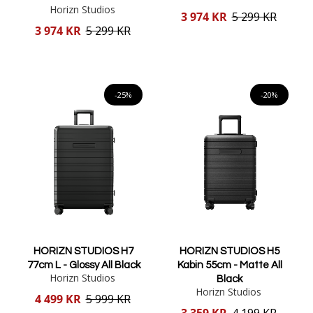
Horizn Studios
Reducerat
3 974 KR
5 299 KR
pris
Reducerat
3 974 KR
5 299 KR
pris
Lägg i varukorgen
Lägg i varukorgen
-25%
-20%
HORIZN STUDIOS H7
HORIZN STUDIOS H5
77cm L - Glossy All Black
Kabin 55cm - Matte All
Horizn Studios
Black
Horizn Studios
Reducerat
4 499 KR
5 999 KR
pris
Reducerat
3 359 KR
4 199 KR