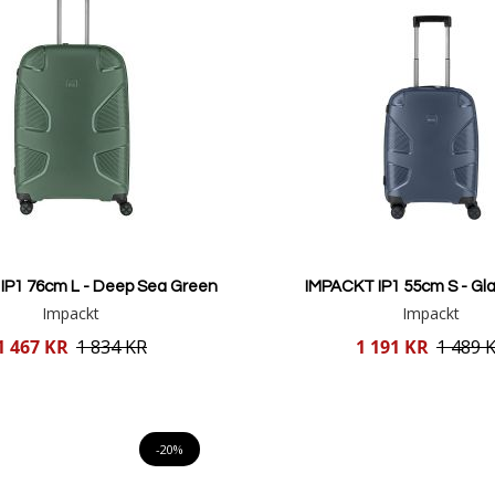
IP1 76cm L - Deep Sea Green
IMPACKT IP1 55cm S - Gla
Impackt
Impackt
Reducerat
1 467 KR
1 834 KR
1 191 KR
1 489 
pris
Lägg i varukorgen
Lägg i varukorgen
-20%