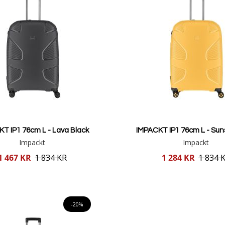
T IP1 76cm L - Lava Black
IMPACKT IP1 76cm L - Sun
Impackt
Impackt
Reducerat
1 467 KR
1 834 KR
1 284 KR
1 834 
pris
Lägg i varukorgen
Lägg i varukorgen
-20%