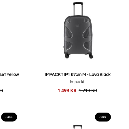
set Yellow
IMPACKT IP1 67cm M - Lava Black
Impackt
Reducerat
KR
1 499 KR
1 719 KR
pris
Lägg i varukorgen
-20%
-20%