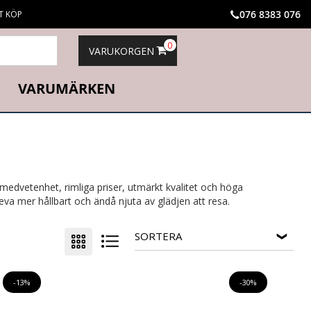
076 8383 076
T KÖP
0
VARUKORGEN
VARUMÄRKEN
medvetenhet, rimliga priser, utmärkt kvalitet och höga
va mer hållbart och ändå njuta av glädjen att resa.
SORTERA
-13%
-30%