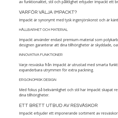
av funktionalitet, stil och pålitlighet erbjuder Impackt ett
VARFÖR VÄLJA IMPACKT?
Impackt är synonymt med tysk ingenjörskonst och är känt f
HÅLLBARHET OCH MATERIAL
Impackt använder endast premium-material som polykarbona
designen garanterar att dina tillhörigheter är skyddade, oav
INNOVATIVA FUNKTIONER
Varje resväska från Impackt är utrustad med smarta funkt
expanderbara utrymmen för extra packning.
ERGONOMISK DESIGN
Med fokus på bekvämlighet och stil har Impackt skapat re
dina tillhörigheter.
ETT BRETT UTBUD AV RESVÄSKOR
Impackt erbjuder ett imponerande sortiment av resväskor 