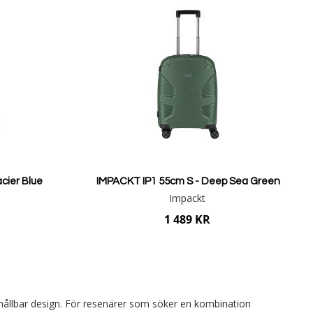
cier Blue
IMPACKT IP1 55cm S - Deep Sea Green
Impackt
1 489 KR
Lägg i varukorgen
 hållbar design. För resenärer som söker en kombination