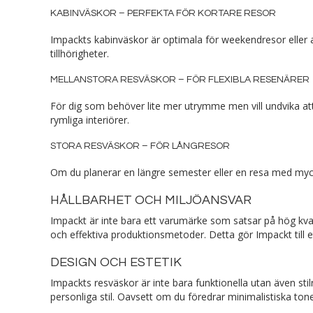
KABINVÄSKOR – PERFEKTA FÖR KORTARE RESOR
Impackts kabinväskor är optimala för weekendresor eller af
tillhörigheter.
MELLANSTORA RESVÄSKOR – FÖR FLEXIBLA RESENÄRER
För dig som behöver lite mer utrymme men vill undvika att
rymliga interiörer.
STORA RESVÄSKOR – FÖR LÅNGRESOR
Om du planerar en längre semester eller en resa med myc
HÅLLBARHET OCH MILJÖANSVAR
Impackt är inte bara ett varumärke som satsar på hög kval
och effektiva produktionsmetoder. Detta gör Impackt till 
DESIGN OCH ESTETIK
Impackts resväskor är inte bara funktionella utan även st
personliga stil. Oavsett om du föredrar minimalistiska tone