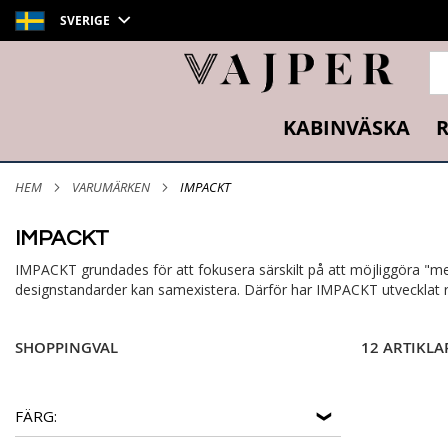
SVERIGE
SÖ
KABINVÄSKA
R
HEM
VARUMÄRKEN
IMPACKT
IMPACKT
IMPACKT grundades för att fokusera särskilt på att möjliggöra "mer
designstandarder kan samexistera. Därför har IMPACKT utvecklat res
SHOPPINGVAL
12 ARTIKLA
FÄRG: