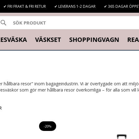
✔ FRI FRAKT & FRI RETUR
✔ LEVERANS 1-2 DAGAR
✔ 365 DAGAR ÖPPE
SÖK
K
ESVÄSKA
VÄSKSET
SHOPPINGVAGN
REA
 hållbara resor" inom bagageindustrin. Vi är övertygade om att miljö
väskor som gör mer hållbara resor överkomliga – för alla som vill le
R
-20%