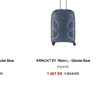
cier Blue
IMPACKT IP1 76cm L - Glacier Blue
Impackt
Reducerat
KR
1 467 KR
1 834 KR
pris
Lägg i varukorgen