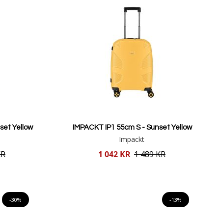
set Yellow
IMPACKT IP1 55cm S - Sunset Yellow
Impackt
Reducerat
KR
1 042 KR
1 489 KR
pris
Lägg i varukorgen
-30%
-13%