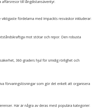
 affärsresor till långdistansäventyr.
 viktigaste fördelarna med Impackts resväskor inkluderar:
otståndskraftiga mot stötar och repor. Den robusta
äkerhet, 360-graders hjul för smidig rörlighet och
va förvaringslösningar som gör det enkelt att organisera
renser. Här är några av deras mest populära kategorier: