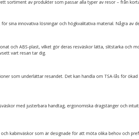
 brett sortiment av produkter som passar alla typer av resor – från korta
ör sina innovativa lösningar och högkvalitativa material. Några av de
t och ABS-plast, vilket gör deras resväskor lätta, slitstarka och m
sett vart resan tar dig.
ioner som underlättar resandet. Det kan handla om TSA-lås för ökad s
sväskor med justerbara handtag, ergonomiska dragstänger och intuiti
och kabinväskor som är designade för att möta olika behov och prefe