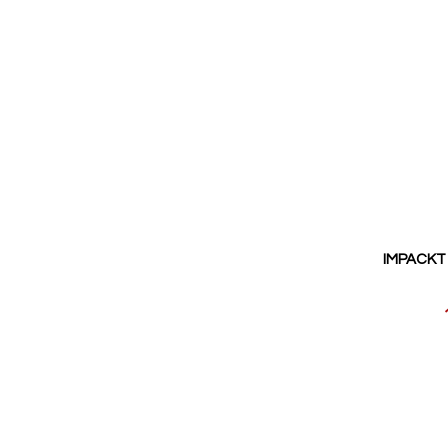
IMPACKT 
Reducerat
pris