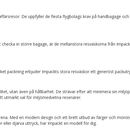
färsresor. De uppfyller de flesta flygbolags krav på handbagage och e
 checka in större bagage, är de mellanstora resväskorna från Impackt
ket packning erbjuder Impackts stora resväskor ett generöst packut
itet, utan även på hållbarhet. De strävar efter att minimera sin mil
ett utmärkt val för miljömedvetna resenärer.
ilrena. Med en modern design och ett brett utbud av färger och mönst
r eller djärva uttryck, har Impackt en modell för dig.