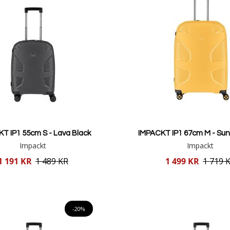
T IP1 55cm S - Lava Black
IMPACKT IP1 67cm M - Sun
Impackt
Impackt
Reducerat
1 191 KR
1 489 KR
1 499 KR
1 719 
pris
Lägg i varukorgen
Lägg i varukorgen
-20%