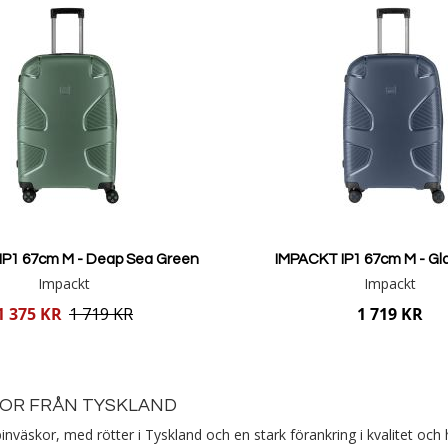
IP1 67cm M - Deap Sea Green
IMPACKT IP1 67cm M - Gla
Impackt
Impackt
1 375 KR
1 719 KR
1 719 KR
Lägg i varukorgen
Lägg i varukorgen
KOR FRÅN TYSKLAND
väskor, med rötter i Tyskland och en stark förankring i kvalitet och