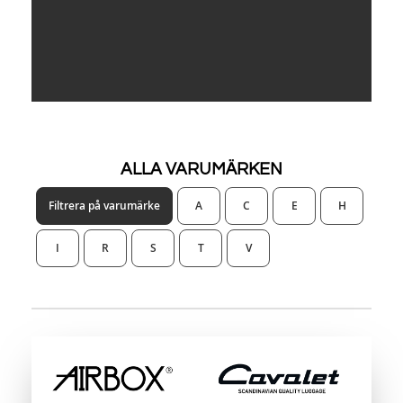
ALLA VARUMÄRKEN
Filtrera på varumärke
A
C
E
H
I
R
S
T
V