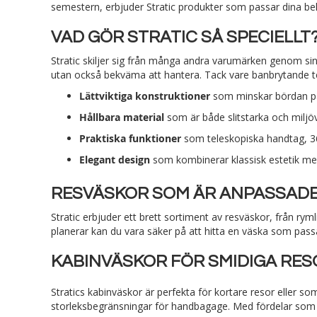
semestern, erbjuder Stratic produkter som passar dina be
VAD GÖR STRATIC SÅ SPECIELLT
Stratic skiljer sig från många andra varumärken genom sin 
utan också bekväma att hantera. Tack vare banbrytande tek
Lättviktiga konstruktioner
som minskar bördan på 
Hållbara material
som är både slitstarka och miljöv
Praktiska funktioner
som teleskopiska handtag, 36
Elegant design
som kombinerar klassisk estetik m
RESVÄSKOR SOM ÄR ANPASSADE
Stratic erbjuder ett brett sortiment av resväskor, från ry
planerar kan du vara säker på att hitta en väska som pass
KABINVÄSKOR FÖR SMIDIGA RES
Stratics kabinväskor är perfekta för kortare resor eller 
storleksbegränsningar för handbagage. Med fördelar som er