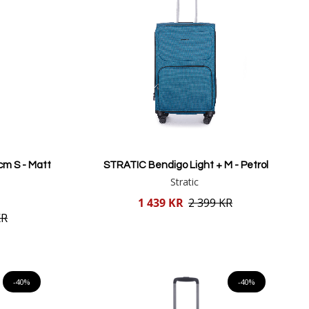
m S - Matt
STRATIC Bendigo Light + M - Petrol
Stratic
Reducerat
1 439 KR
2 399 KR
pris
KR
Lägg i varukorgen
-40%
-40%