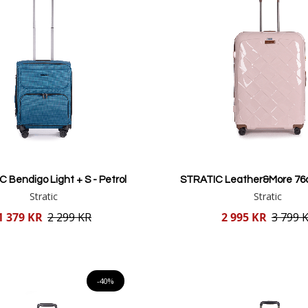
 Bendigo Light + S - Petrol
STRATIC Leather&More 76c
Stratic
Stratic
Reducerat
1 379 KR
2 299 KR
2 995 KR
3 799 
pris
Lägg i varukorgen
Lägg i varukorgen
-40%