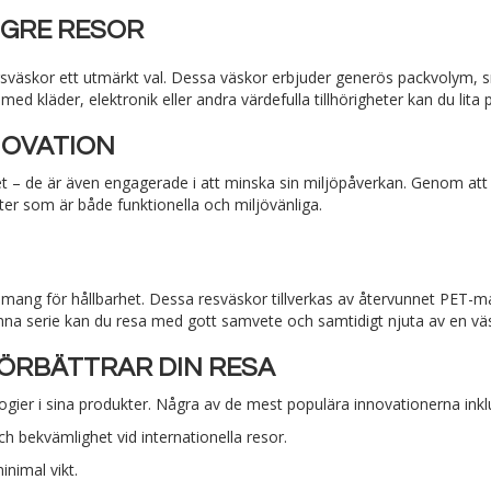
NGRE RESOR
sväskor ett utmärkt val. Dessa väskor erbjuder generös packvolym, 
 kläder, elektronik eller andra värdefulla tillhörigheter kan du lita på
NOVATION
tet – de är även engagerade i att minska sin miljöpåverkan. Genom at
ter som är både funktionella och miljövänliga.
gemang för hållbarhet. Dessa resväskor tillverkas av återvunnet PET-
enna serie kan du resa med gott samvete och samtidigt njuta av en vä
FÖRBÄTTRAR DIN RESA
nologier i sina produkter. Några av de mest populära innovationerna inkl
h bekvämlighet vid internationella resor.
nimal vikt.