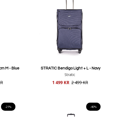
m M - Blue
STRATIC Bendigo Light + L - Navy
Stratic
Reducerat
KR
1 499 KR
2 499 KR
pris
Lägg i varukorgen
-21%
-40%