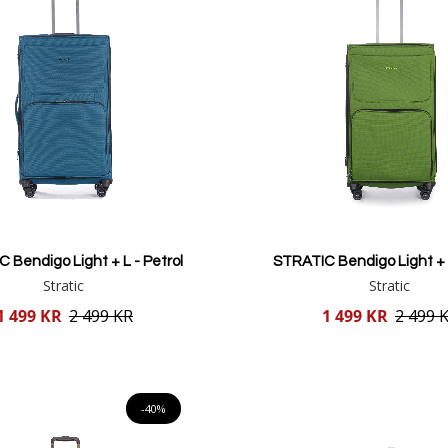
 Bendigo Light + L - Petrol
STRATIC Bendigo Light + 
Stratic
Stratic
Reducerat
1 499 KR
2 499 KR
1 499 KR
2 499 
pris
Lägg i varukorgen
Lägg i varukorgen
-40%