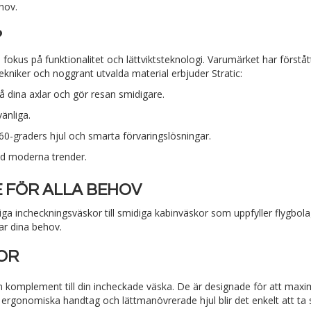
hov.
?
fokus på funktionalitet och lättviktsteknologi. Varumärket har förståt
niker och noggrant utvalda material erbjuder Stratic:
dina axlar och gör resan smidigare.
änliga.
0-graders hjul och smarta förvaringslösningar.
ed moderna trender.
 FÖR ALLA BEHOV
mliga incheckningsväskor till smidiga kabinväskor som uppfyller flygbo
ar dina behov.
OR
som komplement till din incheckade väska. De är designade för att ma
gonomiska handtag och lättmanövrerade hjul blir det enkelt att ta si