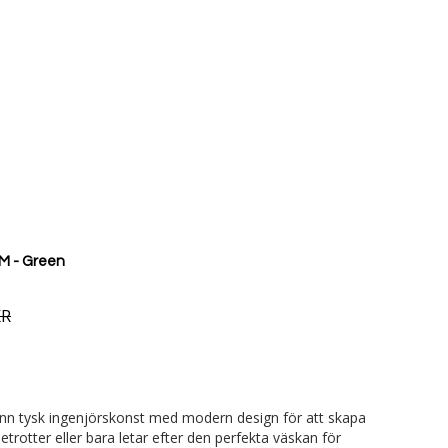
M - Green
KR
grann tysk ingenjörskonst med modern design för att skapa
trotter eller bara letar efter den perfekta väskan för