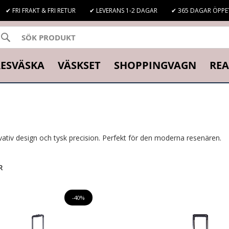
✔ FRI FRAKT & FRI RETUR
✔ LEVERANS 1-2 DAGAR
✔ 365 DAGAR ÖPPE
SÖK
K
ESVÄSKA
VÄSKSET
SHOPPINGVAGN
REA
ativ design och tysk precision. Perfekt för den moderna resenären.
R
-40%