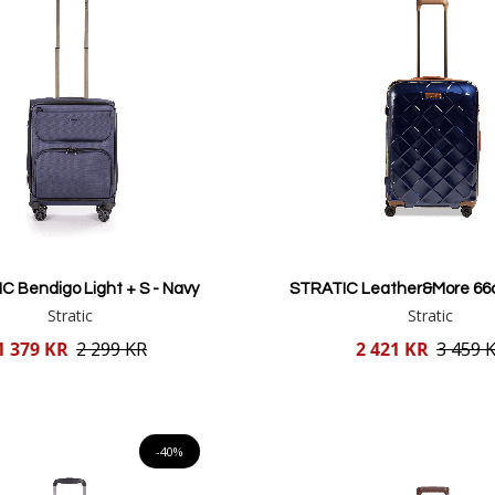
C Bendigo Light + S - Navy
STRATIC Leather&More 66c
Stratic
Stratic
Reducerat
1 379 KR
2 299 KR
2 421 KR
3 459 
pris
Lägg i varukorgen
Lägg i varukorgen
-40%