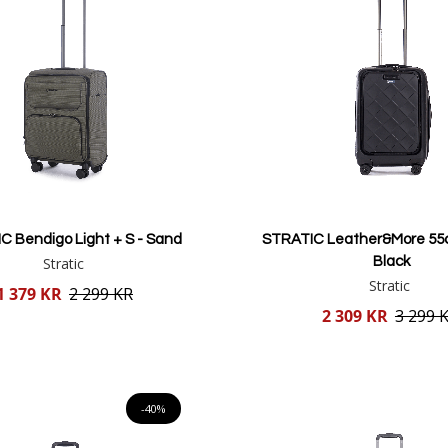
C Bendigo Light + S - Sand
STRATIC Leather&More 55c
Stratic
Black
Stratic
1 379 KR
2 299 KR
Reducerat
2 309 KR
3 299 
pris
Lägg i varukorgen
Lägg i varukorgen
-40%