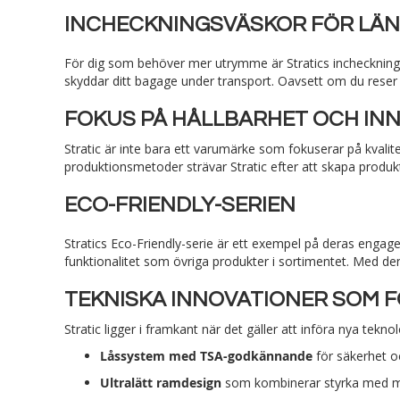
INCHECKNINGSVÄSKOR FÖR LÄ
För dig som behöver mer utrymme är Stratics incheckning
skyddar ditt bagage under transport. Oavsett om du reser med
FOKUS PÅ HÅLLBARHET OCH IN
Stratic är inte bara ett varumärke som fokuserar på kvali
produktionsmetoder strävar Stratic efter att skapa produk
ECO-FRIENDLY-SERIEN
Stratics Eco-Friendly-serie är ett exempel på deras enga
funktionalitet som övriga produkter i sortimentet. Med d
TEKNISKA INNOVATIONER SOM 
Stratic ligger i framkant när det gäller att införa nya tek
Låssystem med TSA-godkännande
för säkerhet oc
Ultralätt ramdesign
som kombinerar styrka med mi