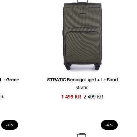
L - Green
STRATIC Bendigo Light + L - Sand
Stratic
Reducerat
KR
1 499 KR
2 499 KR
pris
Lägg i varukorgen
-30%
-40%