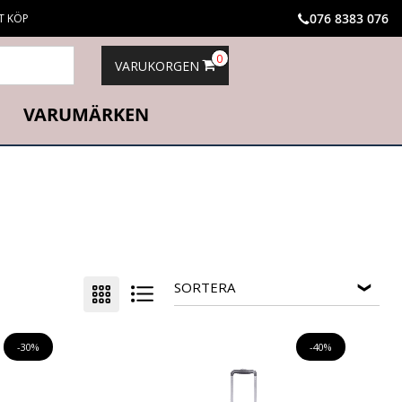
076 8383 076
T KÖP
0
VARUKORGEN
VARUMÄRKEN
SORTERA
-30%
-40%