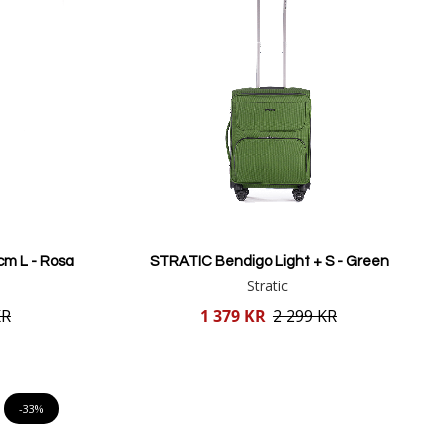
m L - Rosa
STRATIC Bendigo Light + S - Green
Stratic
Reducerat
KR
1 379 KR
2 299 KR
pris
Lägg i varukorgen
-33%