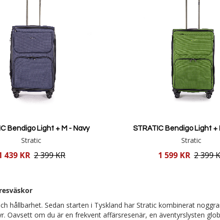
C Bendigo Light + M - Navy
STRATIC Bendigo Light + 
Stratic
Stratic
Reducerat
1 439 KR
2 399 KR
1 599 KR
2 399 
pris
Lägg i varukorgen
Lägg i varukorgen
 resväskor
n och hållbarhet. Sedan starten i Tyskland har Stratic kombinerat nog
r. Oavsett om du är en frekvent affärsresenär, en äventyrslysten globe