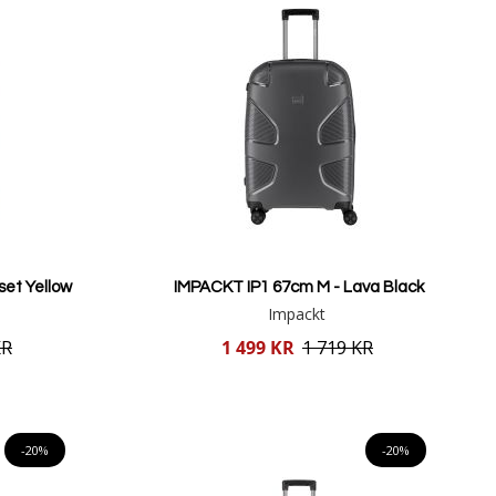
set Yellow
IMPACKT IP1 67cm M - Lava Black
Impackt
Reducerat
KR
1 499 KR
1 719 KR
pris
Lägg i varukorgen
-20%
-20%