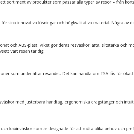
 brett sortiment av produkter som passar alla typer av resor – från korta
ör sina innovativa lösningar och högkvalitativa material. Några av de
t och ABS-plast, vilket gör deras resväskor lätta, slitstarka och m
sett vart resan tar dig.
ioner som underlättar resandet. Det kan handla om TSA-lås för ökad s
sväskor med justerbara handtag, ergonomiska dragstänger och intuiti
och kabinväskor som är designade för att möta olika behov och prefe