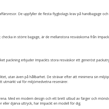
färsresor. De uppfyller de flesta flygbolags krav på handbagage och e
 checka in större bagage, är de mellanstora resväskorna från Impackt
ket packning erbjuder Impackts stora resväskor ett generöst packut
itet, utan även på hållbarhet. De strävar efter att minimera sin mil
ett utmärkt val för miljömedvetna resenärer.
ilrena. Med en modern design och ett brett utbud av färger och mönst
r eller djärva uttryck, har Impackt en modell för dig.