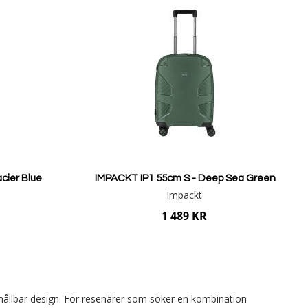
cier Blue
IMPACKT IP1 55cm S - Deep Sea Green
Impackt
1 489 KR
Lägg i varukorgen
 hållbar design. För resenärer som söker en kombination