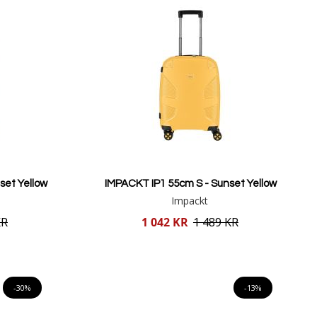
set Yellow
IMPACKT IP1 55cm S - Sunset Yellow
Impackt
Reducerat
KR
1 042 KR
1 489 KR
pris
Lägg i varukorgen
-30%
-13%