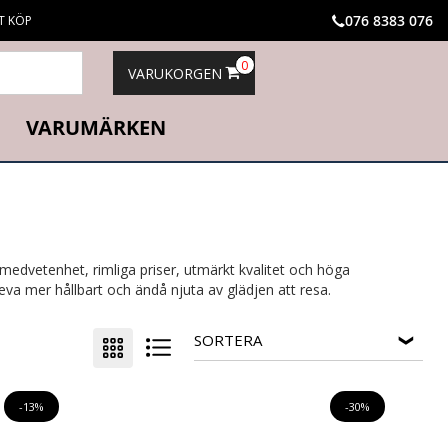
076 8383 076
T KÖP
0
VARUKORGEN
VARUMÄRKEN
medvetenhet, rimliga priser, utmärkt kvalitet och höga
va mer hållbart och ändå njuta av glädjen att resa.
SORTERA
-13%
-30%