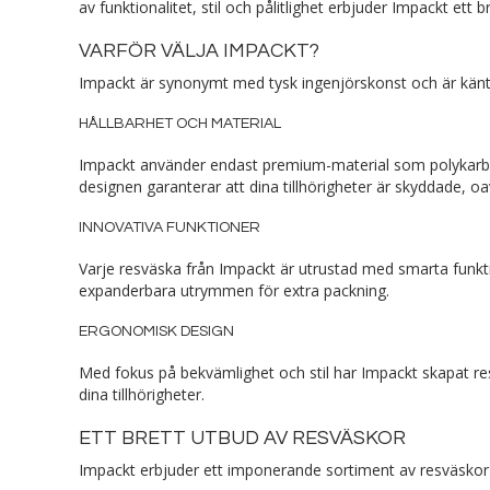
av funktionalitet, stil och pålitlighet erbjuder Impackt ett
VARFÖR VÄLJA IMPACKT?
Impackt är synonymt med tysk ingenjörskonst och är känt f
HÅLLBARHET OCH MATERIAL
Impackt använder endast premium-material som polykarbona
designen garanterar att dina tillhörigheter är skyddade, oav
INNOVATIVA FUNKTIONER
Varje resväska från Impackt är utrustad med smarta funkt
expanderbara utrymmen för extra packning.
ERGONOMISK DESIGN
Med fokus på bekvämlighet och stil har Impackt skapat re
dina tillhörigheter.
ETT BRETT UTBUD AV RESVÄSKOR
Impackt erbjuder ett imponerande sortiment av resväskor 