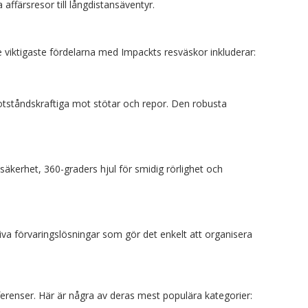
 affärsresor till långdistansäventyr.
 viktigaste fördelarna med Impackts resväskor inkluderar:
otståndskraftiga mot stötar och repor. Den robusta
äkerhet, 360-graders hjul för smidig rörlighet och
va förvaringslösningar som gör det enkelt att organisera
renser. Här är några av deras mest populära kategorier: