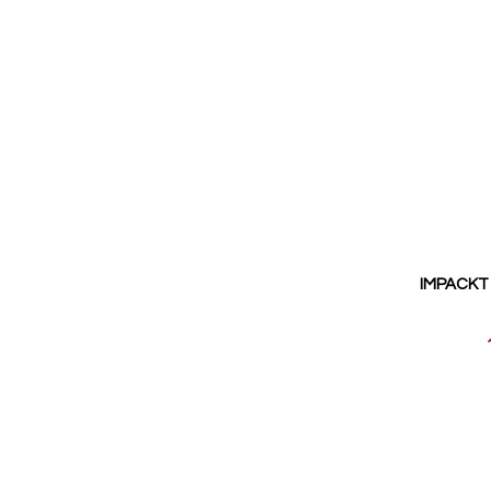
IMPACKT 
Reducerat
pris