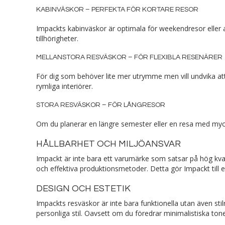
KABINVÄSKOR – PERFEKTA FÖR KORTARE RESOR
Impackts kabinväskor är optimala för weekendresor eller af
tillhörigheter.
MELLANSTORA RESVÄSKOR – FÖR FLEXIBLA RESENÄRER
För dig som behöver lite mer utrymme men vill undvika att
rymliga interiörer.
STORA RESVÄSKOR – FÖR LÅNGRESOR
Om du planerar en längre semester eller en resa med myc
HÅLLBARHET OCH MILJÖANSVAR
Impackt är inte bara ett varumärke som satsar på hög kval
och effektiva produktionsmetoder. Detta gör Impackt till 
DESIGN OCH ESTETIK
Impackts resväskor är inte bara funktionella utan även st
personliga stil. Oavsett om du föredrar minimalistiska tone