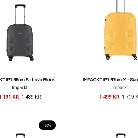
T IP1 55cm S - Lava Black
IMPACKT IP1 67cm M - Sun
Impackt
Impackt
Reducerat
1 191 KR
1 489 KR
1 499 KR
1 719 
pris
Lägg i varukorgen
Lägg i varukorgen
-20%