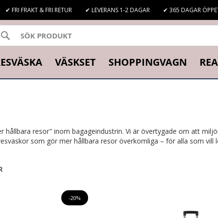
✔ FRI FRAKT & FRI RETUR
✔ LEVERANS 1-2 DAGAR
✔ 365 DAGAR ÖPPE
SÖK
K
ESVÄSKA
VÄSKSET
SHOPPINGVAGN
REA
 hållbara resor" inom bagageindustrin. Vi är övertygade om att miljö
väskor som gör mer hållbara resor överkomliga – för alla som vill le
R
-20%