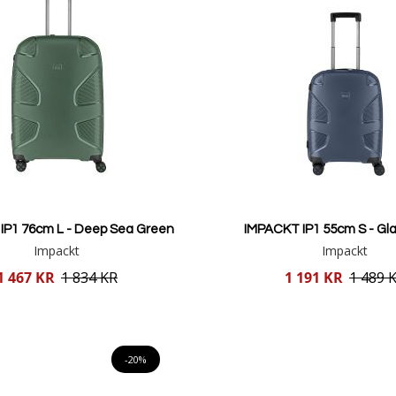
IP1 76cm L - Deep Sea Green
IMPACKT IP1 55cm S - Gla
Impackt
Impackt
Reducerat
1 467 KR
1 834 KR
1 191 KR
1 489 
pris
Lägg i varukorgen
Lägg i varukorgen
-20%