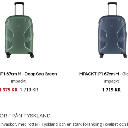
IP1 67cm M - Deap Sea Green
IMPACKT IP1 67cm M - Gla
Impackt
Impackt
1 375 KR
1 719 KR
1 719 KR
Lägg i varukorgen
Lägg i varukorgen
KOR FRÅN TYSKLAND
väskor, med rötter i Tyskland och en stark förankring i kvalitet och