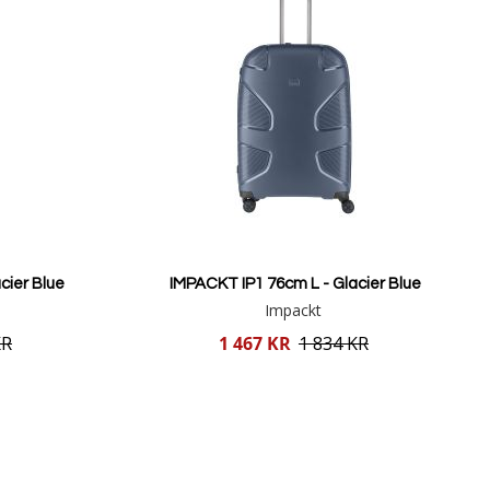
cier Blue
IMPACKT IP1 76cm L - Glacier Blue
Impackt
Reducerat
KR
1 467 KR
1 834 KR
pris
Lägg i varukorgen