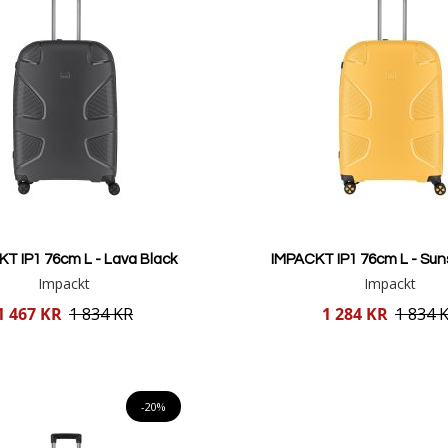
T IP1 76cm L - Lava Black
IMPACKT IP1 76cm L - Sun
Impackt
Impackt
Reducerat
1 467 KR
1 834 KR
1 284 KR
1 834 
pris
Lägg i varukorgen
Lägg i varukorgen
-20%