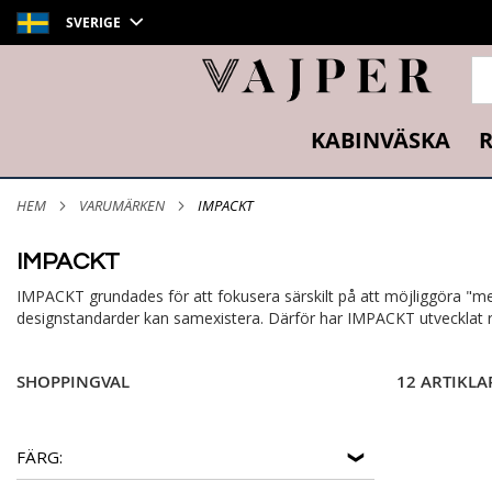
SVERIGE
SÖ
KABINVÄSKA
R
HEM
VARUMÄRKEN
IMPACKT
IMPACKT
IMPACKT grundades för att fokusera särskilt på att möjliggöra "mer
designstandarder kan samexistera. Därför har IMPACKT utvecklat res
SHOPPINGVAL
12 ARTIKLA
FÄRG: