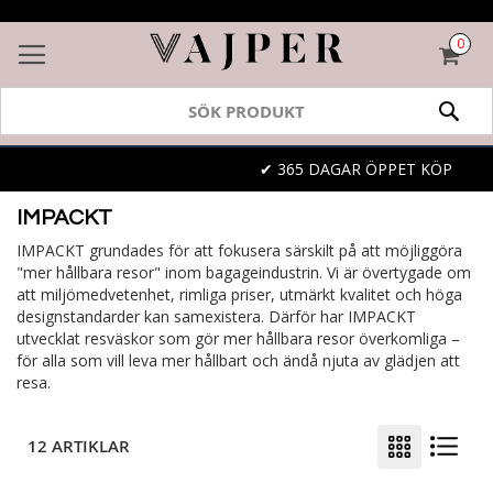
0
VAR
SÖK
✔ 365 DAGAR ÖPPET KÖP
IMPACKT
IMPACKT grundades för att fokusera särskilt på att möjliggöra
"mer hållbara resor" inom bagageindustrin. Vi är övertygade om
att miljömedvetenhet, rimliga priser, utmärkt kvalitet och höga
designstandarder kan samexistera. Därför har IMPACKT
utvecklat resväskor som gör mer hållbara resor överkomliga –
för alla som vill leva mer hållbart och ändå njuta av glädjen att
resa.
12 ARTIKLAR