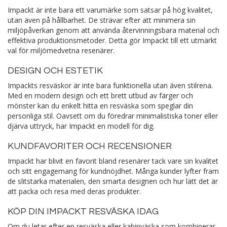
Impackt är inte bara ett varumärke som satsar på hög kvalitet,
utan även på hållbarhet. De strävar efter att minimera sin
miljöpåverkan genom att använda återvinningsbara material och
effektiva produktionsmetoder. Detta gör Impackt till ett utmärkt
val för miljömedvetna resenärer.
DESIGN OCH ESTETIK
Impackts resväskor är inte bara funktionella utan även stilrena.
Med en modern design och ett brett utbud av färger och
mönster kan du enkelt hitta en resväska som speglar din
personliga stil. Oavsett om du föredrar minimalistiska toner eller
djärva uttryck, har Impackt en modell för dig.
KUNDFAVORITER OCH RECENSIONER
Impackt har blivit en favorit bland resenärer tack vare sin kvalitet
och sitt engagemang för kundnöjdhet. Många kunder lyfter fram
de slitstarka materialen, den smarta designen och hur lätt det är
att packa och resa med deras produkter.
KÖP DIN IMPACKT RESVÄSKA IDAG
Om du letar efter en resväska eller kabinväska som kombinerar