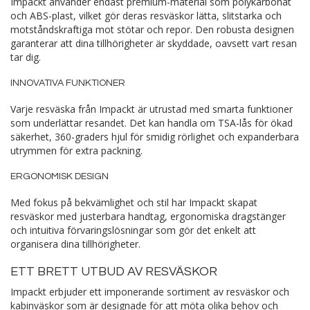
Impackt använder endast premium-material som polykarbonat
och ABS-plast, vilket gör deras resväskor lätta, slitstarka och
motståndskraftiga mot stötar och repor. Den robusta designen
garanterar att dina tillhörigheter är skyddade, oavsett vart resan
tar dig.
INNOVATIVA FUNKTIONER
Varje resväska från Impackt är utrustad med smarta funktioner
som underlättar resandet. Det kan handla om TSA-lås för ökad
säkerhet, 360-graders hjul för smidig rörlighet och expanderbara
utrymmen för extra packning.
ERGONOMISK DESIGN
Med fokus på bekvämlighet och stil har Impackt skapat
resväskor med justerbara handtag, ergonomiska dragstänger
och intuitiva förvaringslösningar som gör det enkelt att
organisera dina tillhörigheter.
ETT BRETT UTBUD AV RESVÄSKOR
Impackt erbjuder ett imponerande sortiment av resväskor och
kabinväskor som är designade för att möta olika behov och