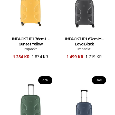
IMPACKT IP1 76cm L -
IMPACKT IP1 67cm M -
Sunset Yellow
Lava Black
Impackt
Impackt
Reducerat
Reducerat
1 284 KR
1 834 KR
1 499 KR
1 719 KR
pris
pris
Lägg i varukorgen
Lägg i varukorgen
-20%
-20%