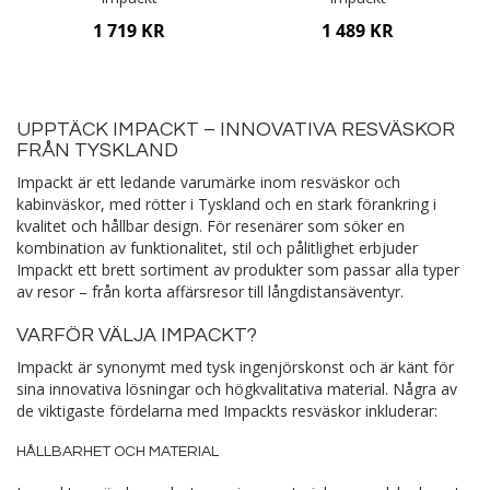
1 719 KR
1 489 KR
Lägg i varukorgen
Lägg i varukorgen
UPPTÄCK IMPACKT – INNOVATIVA RESVÄSKOR
FRÅN TYSKLAND
Impackt är ett ledande varumärke inom resväskor och
kabinväskor, med rötter i Tyskland och en stark förankring i
kvalitet och hållbar design. För resenärer som söker en
kombination av funktionalitet, stil och pålitlighet erbjuder
Impackt ett brett sortiment av produkter som passar alla typer
av resor – från korta affärsresor till långdistansäventyr.
VARFÖR VÄLJA IMPACKT?
Impackt är synonymt med tysk ingenjörskonst och är känt för
sina innovativa lösningar och högkvalitativa material. Några av
de viktigaste fördelarna med Impackts resväskor inkluderar:
HÅLLBARHET OCH MATERIAL