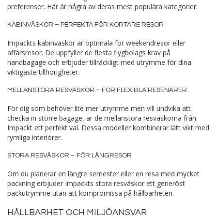
preferenser. Här är några av deras mest populära kategorier:
KABINVÄSKOR – PERFEKTA FÖR KORTARE RESOR
Impackts kabinväskor är optimala för weekendresor eller
affärsresor. De uppfyller de flesta flygbolags krav på
handbagage och erbjuder tillräckligt med utrymme för dina
viktigaste tillhörigheter.
MELLANSTORA RESVÄSKOR – FÖR FLEXIBLA RESENÄRER
För dig som behöver lite mer utrymme men vill undvika att
checka in större bagage, är de mellanstora resväskorna från
Impackt ett perfekt val. Dessa modeller kombinerar lätt vikt med
rymliga interiörer.
STORA RESVÄSKOR – FÖR LÅNGRESOR
Om du planerar en längre semester eller en resa med mycket
packning erbjuder Impackts stora resväskor ett generöst
packutrymme utan att kompromissa på hållbarheten.
HÅLLBARHET OCH MILJÖANSVAR