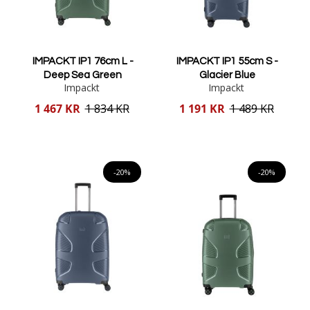
IMPACKT IP1 76cm L -
IMPACKT IP1 55cm S -
Deep Sea Green
Glacier Blue
Impackt
Impackt
Reducerat
Reducerat
1 467 KR
1 834 KR
1 191 KR
1 489 KR
pris
pris
Lägg i varukorgen
Lägg i varukorgen
-20%
-20%