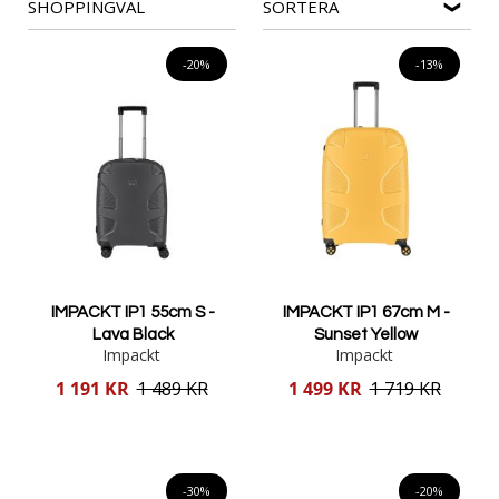
SHOPPINGVAL
SORTERA
-20%
-13%
IMPACKT IP1 55cm S -
IMPACKT IP1 67cm M -
Lava Black
Sunset Yellow
Impackt
Impackt
Reducerat
Reducerat
1 191 KR
1 489 KR
1 499 KR
1 719 KR
pris
pris
Lägg i varukorgen
Lägg i varukorgen
-30%
-20%