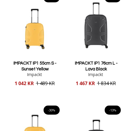
IMPACKT IP1 55cm S -
IMPACKT IP1 76cm L -
Sunset Yellow
Lava Black
Impackt
Impackt
Reducerat
Reducerat
1 042 KR
1 489 KR
1 467 KR
1 834 KR
pris
pris
Lägg i varukorgen
Lägg i varukorgen
-30%
-13%