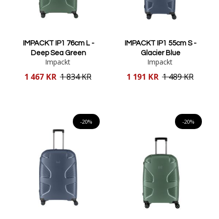
IMPACKT IP1 76cm L -
IMPACKT IP1 55cm S -
Deep Sea Green
Glacier Blue
Impackt
Impackt
Reducerat
Reducerat
1 467 KR
1 834 KR
1 191 KR
1 489 KR
pris
pris
Lägg i varukorgen
Lägg i varukorgen
-20%
-20%