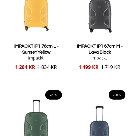
IMPACKT IP1 76cm L -
IMPACKT IP1 67cm M -
Sunset Yellow
Lava Black
Impackt
Impackt
Reducerat
Reducerat
1 284 KR
1 834 KR
1 499 KR
1 719 KR
pris
pris
Lägg i varukorgen
Lägg i varukorgen
-20%
-20%