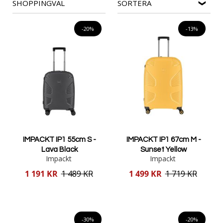
SHOPPINGVAL
SORTERA
-20%
-13%
IMPACKT IP1 55cm S -
IMPACKT IP1 67cm M -
Lava Black
Sunset Yellow
Impackt
Impackt
Reducerat
Reducerat
1 191 KR
1 489 KR
1 499 KR
1 719 KR
pris
pris
Lägg i varukorgen
Lägg i varukorgen
-30%
-20%