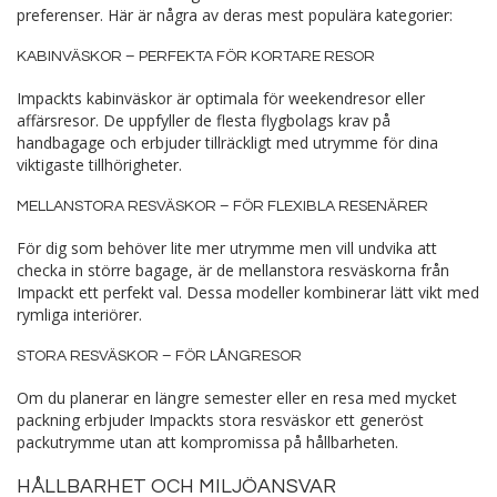
preferenser. Här är några av deras mest populära kategorier:
KABINVÄSKOR – PERFEKTA FÖR KORTARE RESOR
Impackts kabinväskor är optimala för weekendresor eller
affärsresor. De uppfyller de flesta flygbolags krav på
handbagage och erbjuder tillräckligt med utrymme för dina
viktigaste tillhörigheter.
MELLANSTORA RESVÄSKOR – FÖR FLEXIBLA RESENÄRER
För dig som behöver lite mer utrymme men vill undvika att
checka in större bagage, är de mellanstora resväskorna från
Impackt ett perfekt val. Dessa modeller kombinerar lätt vikt med
rymliga interiörer.
STORA RESVÄSKOR – FÖR LÅNGRESOR
Om du planerar en längre semester eller en resa med mycket
packning erbjuder Impackts stora resväskor ett generöst
packutrymme utan att kompromissa på hållbarheten.
HÅLLBARHET OCH MILJÖANSVAR