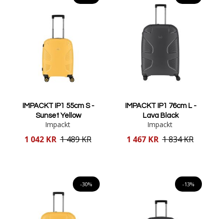
IMPACKT IP1 55cm S -
IMPACKT IP1 76cm L -
Sunset Yellow
Lava Black
Impackt
Impackt
Reducerat
Reducerat
1 042 KR
1 489 KR
1 467 KR
1 834 KR
pris
pris
Lägg i varukorgen
Lägg i varukorgen
-30%
-13%