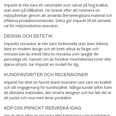
Impackt är inte bara ett varumärke som satsar på hög kvalitet,
utan även på hållbarhet. De strävar efter att minimera sin
miljöpåverkan genom att använda återvinningsbara material och
effektiva produktionsmetoder. Detta gör Impackt till ett utmärkt
val för miljömedvetna resenärer.
DESIGN OCH ESTETIK
Impackts resväskor är inte bara funktionella utan även stilrena.
Med en modern design och ett brett utbud av färger och
mönster kan du enkelt hitta en resväska som speglar din
personliga stil. Oavsett om du föredrar minimalistiska toner eller
djärva uttryck, har Impackt en modell för dig.
KUNDFAVORITER OCH RECENSIONER
Impackt har blivit en favorit bland resenärer tack vare sin kvalitet
och sitt engagemang för kundnöjdhet. Många kunder lyfter fram
de slitstarka materialen, den smarta designen och hur lätt det är
att packa och resa med deras produkter.
KÖP DIN IMPACKT RESVÄSKA IDAG
Om du letar efter en resväska eller kabinväska som kombinerar