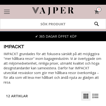
0
VAR
SÖK
✔ 365 DAGAR ÖPPET KÖP
IMPACKT
IMPACKT grundades för att fokusera särskilt på att möjliggöra
"mer hållbara resor" inom bagageindustrin. Vi är övertygade om
att miljömedvetenhet, rimliga priser, utmärkt kvalitet och höga
designstandarder kan samexistera. Därför har IMPACKT
utvecklat resväskor som gör mer hållbara resor överkomliga –
för alla som vill leva mer hållbart och ändå njuta av glädjen att
resa.
12 ARTIKLAR