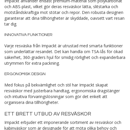
Impackt använder endast premium-material som polykarbonat
och ABS-plast, vilket gör deras resväskor lätta, slitstarka och
motståndskraftiga mot stötar och repor. Den robusta designen
garanterar att dina tillhörigheter är skyddade, oavsett vart resan
tar dig.
INNOVATIVA FUNKTIONER
Varje resväska från Impackt är utrustad med smarta funktioner
som underlättar resandet. Det kan handla om TSA-lås för ökad
säkerhet, 360-graders hjul för smidig rörlighet och expanderbara
utrymmen för extra packning.
ERGONOMISK DESIGN
Med fokus på bekvämlighet och stil har Impackt skapat
resväskor med justerbara handtag, ergonomiska dragstänger
och intuitiva förvaringslösningar som gör det enkelt att
organisera dina tillhörigheter.
ETT BRETT UTBUD AV RESVÄSKOR
Impackt erbjuder ett imponerande sortiment av resväskor och
kabinväskor som är designade för att möta olika behov och