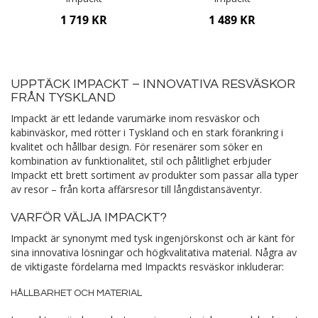
1 719 KR
1 489 KR
Lägg i varukorgen
Lägg i varukorgen
UPPTÄCK IMPACKT – INNOVATIVA RESVÄSKOR
FRÅN TYSKLAND
Impackt är ett ledande varumärke inom resväskor och
kabinväskor, med rötter i Tyskland och en stark förankring i
kvalitet och hållbar design. För resenärer som söker en
kombination av funktionalitet, stil och pålitlighet erbjuder
Impackt ett brett sortiment av produkter som passar alla typer
av resor – från korta affärsresor till långdistansäventyr.
VARFÖR VÄLJA IMPACKT?
Impackt är synonymt med tysk ingenjörskonst och är känt för
sina innovativa lösningar och högkvalitativa material. Några av
de viktigaste fördelarna med Impackts resväskor inkluderar:
HÅLLBARHET OCH MATERIAL