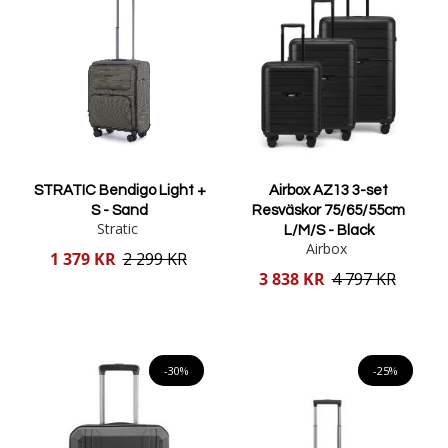
STRATIC Bendigo Light +
Airbox AZ13 3-set
S - Sand
Resväskor 75/65/55cm
Stratic
L/M/S - Black
Airbox
Reducerat
1 379 KR
2 299 KR
pris
Reducerat
3 838 KR
4 797 KR
pris
Lägg i varukorgen
Lägg i varukorgen
-30%
-25%