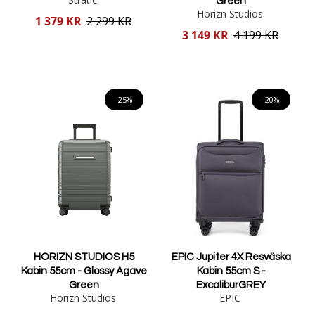
Green
Horizn Studios
Reducerat
1 379 KR
2 299 KR
pris
Reducerat
3 149 KR
4 199 KR
pris
Lägg i varukorgen
Lägg i varukorgen
-25%
-20%
HORIZN STUDIOS H5
EPIC Jupiter 4X Resväska
Kabin 55cm - Glossy Agave
Kabin 55cm S -
Green
ExcaliburGREY
Horizn Studios
EPIC