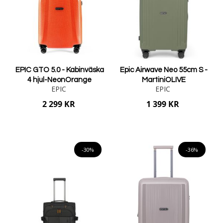
EPIC GTO 5.0 - Kabinväska
Epic Airwave Neo 55cm S -
4 hjul-NeonOrange
MartiniOLIVE
EPIC
EPIC
2 299 KR
1 399 KR
Lägg i varukorgen
Lägg i varukorgen
-30%
-36%