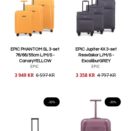
EPIC PHANTOM SL 3-set
EPIC Jupiter 4X 3-set
76/66/55cm L/M/S -
Resväskor L/M/S -
CanaryYELLOW
ExcaliburGREY
EPIC
EPIC
Reducerat
Reducerat
3 949 KR
6 597 KR
3 358 KR
4 797 KR
pris
pris
Lägg i varukorgen
Lägg i varukorgen
-30%
-30%