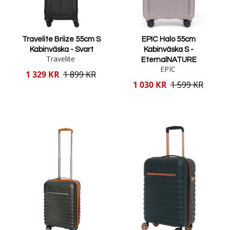
Travelite Briize 55cm S
EPIC Halo 55cm
Kabinväska - Svart
Kabinväska S -
Travelite
EternalNATURE
EPIC
Reducerat
1 329 KR
1 899 KR
pris
Reducerat
1 030 KR
1 599 KR
pris
Lägg i varukorgen
Lägg i varukorgen