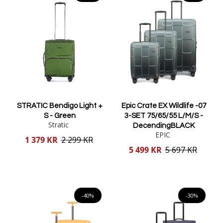
STRATIC Bendigo Light +
Epic Crate EX Wildlife -07
S - Green
3-SET 75/65/55 L/M/S -
Stratic
DecendingBLACK
EPIC
Reducerat
1 379 KR
2 299 KR
pris
Reducerat
5 499 KR
5 697 KR
pris
Lägg i varukorgen
Lägg i varukorgen
-40%
-30%