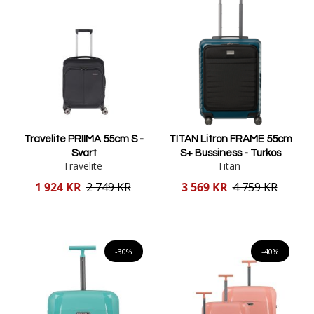
Travelite PRIIMA 55cm S -
TITAN Litron FRAME 55cm
Svart
S+ Bussiness - Turkos
Travelite
Titan
Reducerat
Reducerat
1 924 KR
2 749 KR
3 569 KR
4 759 KR
pris
pris
Lägg i varukorgen
Lägg i varukorgen
-30%
-40%