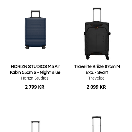
HORIZN STUDIOS M5 Air
Travelite Briize 67cm M
Kabin 55cm S - Night Blue
Exp. - Svart
Horizn Studios
Travelite
2 799 KR
2 099 KR
Lägg i varukorgen
Lägg i varukorgen