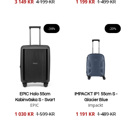
Reducerat
Reducerat
3 149 KR
4 199 KR
1 199 KR
1 499 KR
pris
pris
Lägg i varukorgen
Lägg i varukorgen
-36%
-20%
EPIC Halo 55cm
IMPACKT IP1 55cm S -
Kabinväska S - Svart
Glacier Blue
EPIC
Impackt
Reducerat
Reducerat
1 030 KR
1 599 KR
1 191 KR
1 489 KR
pris
pris