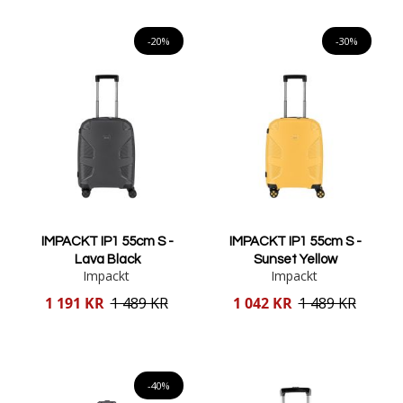
Lägg i varukorgen
Lägg i varukorgen
-20%
-30%
IMPACKT IP1 55cm S -
IMPACKT IP1 55cm S -
Lava Black
Sunset Yellow
Impackt
Impackt
Reducerat
Reducerat
1 191 KR
1 489 KR
1 042 KR
1 489 KR
pris
pris
Lägg i varukorgen
Lägg i varukorgen
-40%