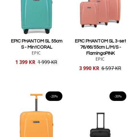
EPIC PHANTOM SL 55cm
EPIC PHANTOM SL 3-set
S - MintCORAL
76/66/55cm L/M/S -
EPIC
FlamingoPINK
EPIC
Reducerat
1 399 KR
1 999 KR
pris
Reducerat
3 990 KR
6 597 KR
pris
Lägg i varukorgen
Lägg i varukorgen
-20%
-30%