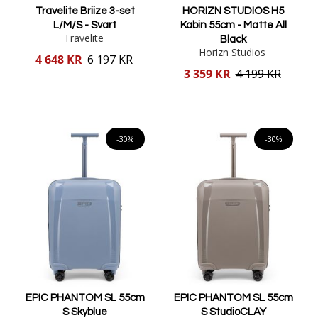
Travelite Briize 3-set
HORIZN STUDIOS H5
L/M/S - Svart
Kabin 55cm - Matte All
Travelite
Black
Horizn Studios
Reducerat
4 648 KR
6 197 KR
pris
Reducerat
3 359 KR
4 199 KR
pris
Lägg i varukorgen
Lägg i varukorgen
-30%
-30%
EPIC PHANTOM SL 55cm
EPIC PHANTOM SL 55cm
S Skyblue
S StudioCLAY