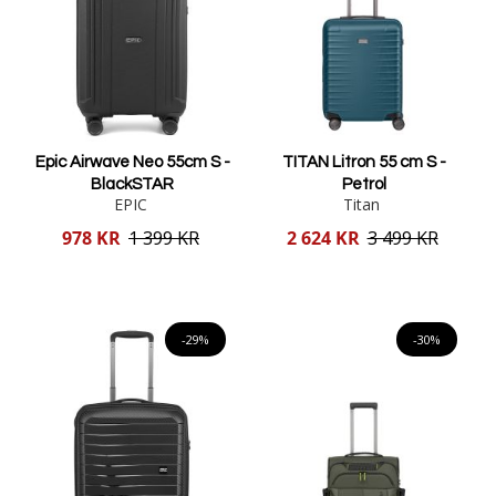
Epic Airwave Neo 55cm S -
TITAN Litron 55 cm S -
BlackSTAR
Petrol
EPIC
Titan
Reducerat
Reducerat
978 KR
1 399 KR
2 624 KR
3 499 KR
pris
pris
Lägg i varukorgen
Lägg i varukorgen
-29%
-30%