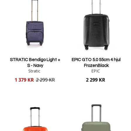
STRATIC Bendigo Light +
EPIC GTO 5.0 55cm 4 hjul
S - Navy
FrozenBlack
Stratic
EPIC
Reducerat
1 379 KR
2 299 KR
2 299 KR
pris
Lägg i varukorgen
Lägg i varukorgen