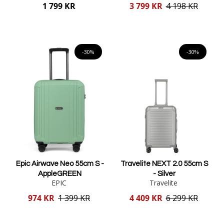
Reducerat
1 799 KR
3 799 KR
4 198 KR
pris
Lägg i varukorgen
Lägg i varukorgen
-30%
-30%
Epic Airwave Neo 55cm S -
Travelite NEXT 2.0 55cm S
AppleGREEN
- Silver
EPIC
Travelite
Reducerat
Reducerat
974 KR
1 399 KR
4 409 KR
6 299 KR
pris
pris