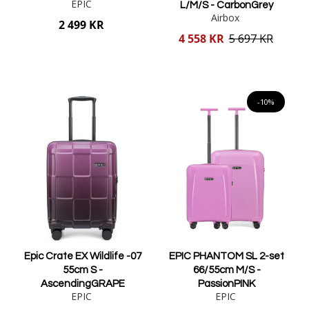
EPIC
L/M/S - CarbonGrey
Airbox
2 499 KR
Reducerat
4 558 KR
5 697 KR
pris
Lägg i varukorgen
Lägg i varukorgen
-10%
Epic Crate EX Wildlife -07
EPIC PHANTOM SL 2-set
55cm S -
66/55cm M/S -
AscendingGRAPE
PassionPINK
EPIC
EPIC