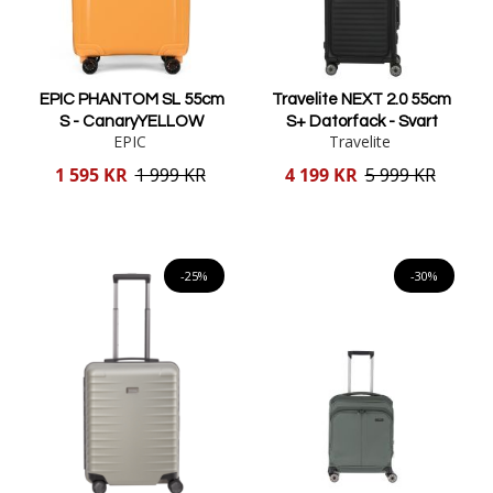
EPIC PHANTOM SL 55cm
Travelite NEXT 2.0 55cm
S - CanaryYELLOW
S+ Datorfack - Svart
EPIC
Travelite
Reducerat
Reducerat
1 595 KR
1 999 KR
4 199 KR
5 999 KR
pris
pris
Lägg i varukorgen
Lägg i varukorgen
-25%
-30%