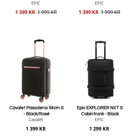
EPIC
EPIC
Reducerat
Reducerat
1 399 KR
1 999 KR
1 399 KR
1 999 KR
pris
pris
Lägg i varukorgen
Lägg i varukorgen
Cavalet Pasadena 54cm S
Epic EXPLORER NXT S
- Black/Rosé
Cabintrunk - Black
Cavalet
EPIC
1 399 KR
1 299 KR