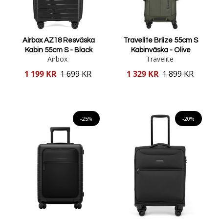
Airbox AZ18 Resväska
Travelite Briize 55cm S
Kabin 55cm S - Black
Kabinväska - Olive
Airbox
Travelite
Reducerat
Reducerat
1 199 KR
1 699 KR
1 329 KR
1 899 KR
pris
pris
Lägg i varukorgen
Lägg i varukorgen
-25%
-20%