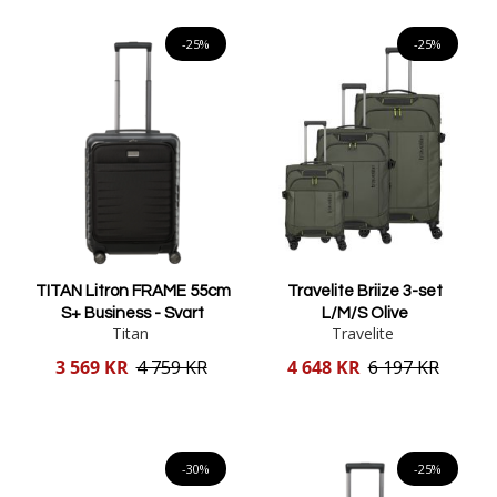
Lägg i varukorgen
Lägg i varukorgen
-25%
-25%
TITAN Litron FRAME 55cm
Travelite Briize 3-set
S+ Business - Svart
L/M/S Olive
Titan
Travelite
Reducerat
Reducerat
3 569 KR
4 759 KR
4 648 KR
6 197 KR
pris
pris
Lägg i varukorgen
Lägg i varukorgen
-30%
-25%