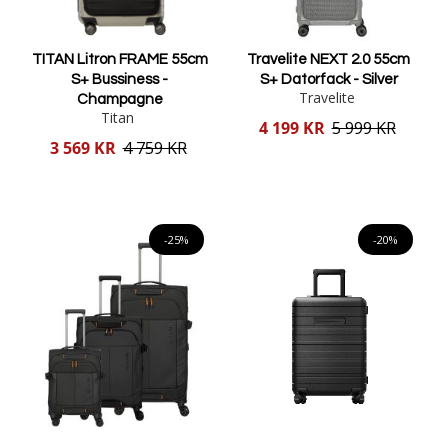
TITAN Litron FRAME 55cm
Travelite NEXT 2.0 55cm
S+ Bussiness -
S+ Datorfack - Silver
Travelite
Champagne
Titan
Reducerat
4 199 KR
5 999 KR
pris
Reducerat
3 569 KR
4 759 KR
pris
Lägg i varukorgen
Lägg i varukorgen
-25%
-20%