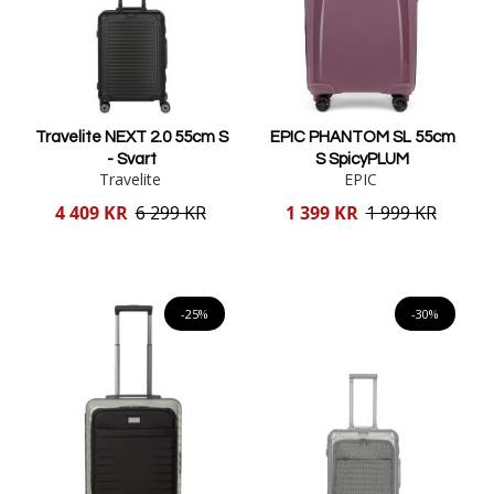
Travelite NEXT 2.0 55cm S
EPIC PHANTOM SL 55cm
- Svart
S SpicyPLUM
Travelite
EPIC
Reducerat
Reducerat
4 409 KR
6 299 KR
1 399 KR
1 999 KR
pris
pris
Lägg i varukorgen
Lägg i varukorgen
-25%
-30%