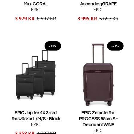
MintCORAL
AscendingGRAPE
EPIC
EPIC
Reducerat
Reducerat
3 979 KR
6 597 KR
3 995 KR
5 697 KR
pris
pris
Lägg i varukorgen
Lägg i varukorgen
-30%
-21%
EPIC Jupiter 4X 3-set
EPIC Zeleste Re:
Resväskor L/M/S - Black
PROCESS 55cm S -
EPIC
DecadentWINE
EPIC
Reducerat
3 358 KR
4 797 KR