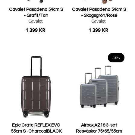
Cavalet Pasadena 54cm S
Cavalet Pasadena 54cm S
- Grafit/Tan
- Skogsgrön/Rosé
Cavalet
Cavalet
1 399 KR
1 399 KR
Lägg i varukorgen
Lägg i varukorgen
-20%
Epic Crate REFLEX EVO
Airbox AZ18 3-set
55cm S -CharcoalBLACK
Resväskor 75/65/55cm