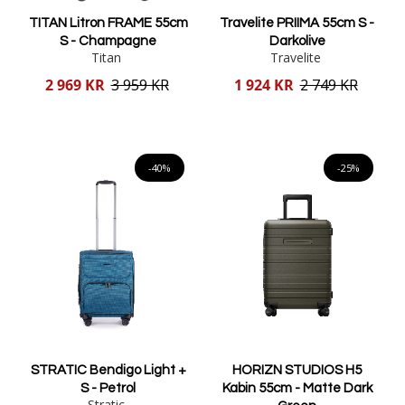
TITAN Litron FRAME 55cm
Travelite PRIIMA 55cm S -
S - Champagne
Darkolive
Titan
Travelite
Reducerat
Reducerat
2 969 KR
3 959 KR
1 924 KR
2 749 KR
pris
pris
Lägg i varukorgen
Lägg i varukorgen
-40%
-25%
STRATIC Bendigo Light +
HORIZN STUDIOS H5
S - Petrol
Kabin 55cm - Matte Dark
Stratic