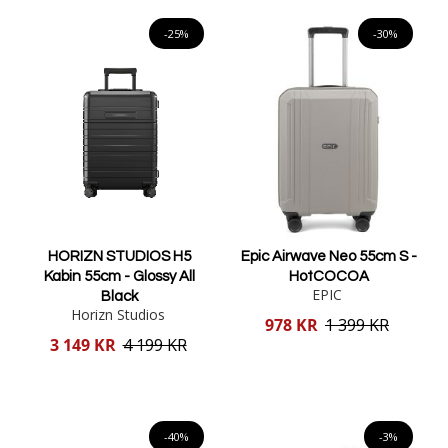
Lägg i varukorgen
Lägg i varukorgen
-25%
-30%
HORIZN STUDIOS H5
Epic Airwave Neo 55cm S -
Kabin 55cm - Glossy All
HotCOCOA
EPIC
Black
Horizn Studios
Reducerat
978 KR
1 399 KR
pris
Reducerat
3 149 KR
4 199 KR
pris
Lägg i varukorgen
Lägg i varukorgen
-40%
-3%