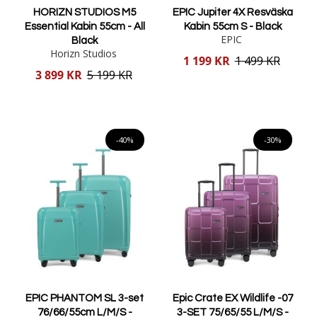
HORIZN STUDIOS M5
EPIC Jupiter 4X Resväska
Essential Kabin 55cm - All
Kabin 55cm S - Black
EPIC
Black
Horizn Studios
Reducerat
1 199 KR
1 499 KR
pris
Reducerat
3 899 KR
5 199 KR
pris
Lägg i varukorgen
Lägg i varukorgen
-40%
-30%
EPIC PHANTOM SL 3-set
Epic Crate EX Wildlife -07
76/66/55cm L/M/S -
3-SET 75/65/55 L/M/S -