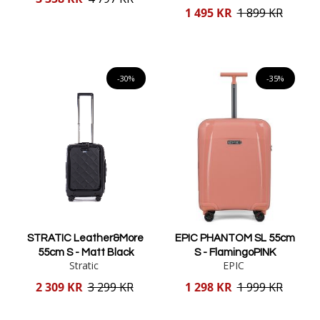
pris
Reducerat
1 495 KR
1 899 KR
pris
Lägg i varukorgen
Lägg i varukorgen
-30%
-35%
STRATIC Leather&More
EPIC PHANTOM SL 55cm
55cm S - Matt Black
S - FlamingoPINK
Stratic
EPIC
Reducerat
Reducerat
2 309 KR
3 299 KR
1 298 KR
1 999 KR
pris
pris