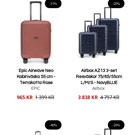
-31%
-20%
Epic Airwave Neo
Airbox AZ13 3-set
Kabinväska 55 cm -
Resväskor 75/65/55cm
Terrakotta Rose
L/M/S - NavyBLUE
EPIC
Airbox
Reducerat
Reducerat
965 KR
1 399 KR
3 838 KR
4 797 KR
pris
pris
Lägg i varukorgen
Lägg i varukorgen
-40%
-20%