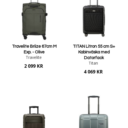
Travelite Briize 67cm M
TITAN Litron 55 cm S+
Exp. - Olive
Kabinväska med
Travelite
Datorfack
Titan
2 099 KR
4 069 KR
Lägg i varukorgen
Lägg i varukorgen