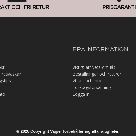
RAKT OCH FRI RETUR
PRISGARANTI
BRA INFORMATION
est
Viktigt att veta om lås
r resväska?
Beställningar och returer
gstips
Villkor och info
Företagsförsäljning
nto
Logga in
© 2026 Copyright Vajper förbehåller sig alla rättigheter.