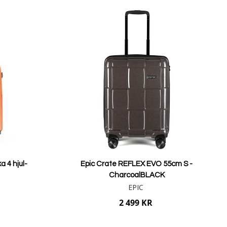
eskamrat.
a 4 hjul-
Epic Crate REFLEX EVO 55cm S -
CharcoalBLACK
EPIC
2 499 KR