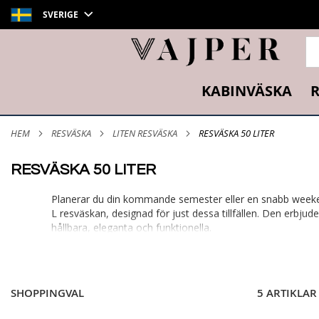
SVERIGE
SÖ
KABINVÄSKA
R
HEM
RESVÄSKA
LITEN RESVÄSKA
RESVÄSKA 50 LITER
RESVÄSKA 50 LITER
Planerar du din kommande semester eller en snabb weeken
L resväskan, designad för just dessa tillfällen. Den erbjud
hållbara, eleganta och funktionella.
120 Liter
|
100 Liter
|
90 Liter
|
80 Liter
|
70 Liter
|
65 
Resväskor på 50 liter – Perfekta för dina äventyr!
SHOPPINGVAL
5 ARTIKLAR
Letar du efter en resväska på 50 liter som kombinerar rymd,