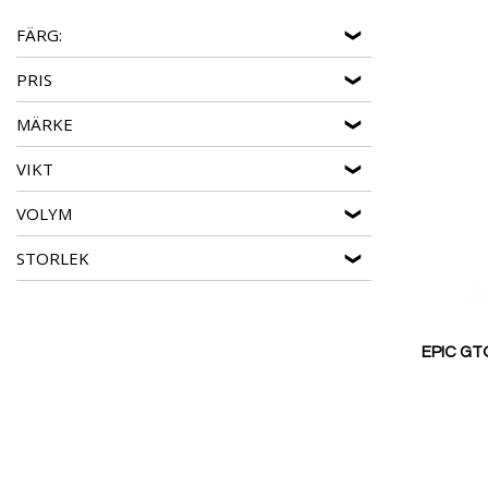
äventyr. Med lagom storlek för att rymma allt du behöver,
FÄRG:
PRIS
MÄRKE
VIKT
VOLYM
STORLEK
EPIC GTO