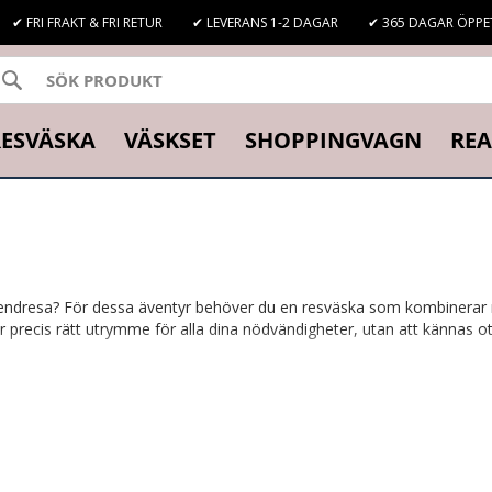
✔ FRI FRAKT & FRI RETUR
✔ LEVERANS 1-2 DAGAR
✔ 365 DAGAR ÖPPE
SÖK
K
ESVÄSKA
VÄSKSET
SHOPPINGVAGN
REA
dresa? För dessa äventyr behöver du en resväska som kombinerar ry
er precis rätt utrymme för alla dina nödvändigheter, utan att kännas o
Liter
|
60 Liter
|
50 Liter
 hållbarhet och stil? Då har du hittat rätt plats! En 50-liters resväsk