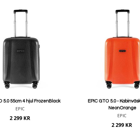
 samtidigt som den är smidig nog att hantera, blir den din perfekta r
 5.0 55cm 4 hjul FrozenBlack
EPIC GTO 5.0 - Kabinväsk
EPIC
NeonOrange
EPIC
2 299 KR
2 299 KR
Lägg i varukorgen