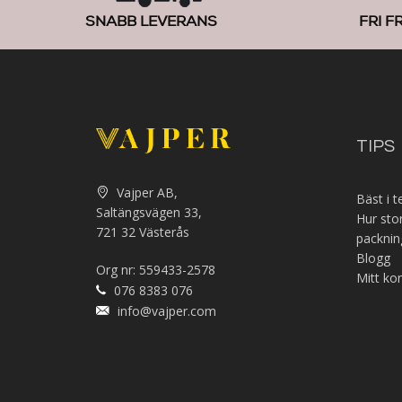
SNABB LEVERANS
FRI F
TIPS
Vajper AB,
Bäst i t
Saltängsvägen 33,
Hur sto
721 32 Västerås
packnin
Blogg
Org nr: 559433-2578
Mitt ko
076 8383 076
info@vajper.com