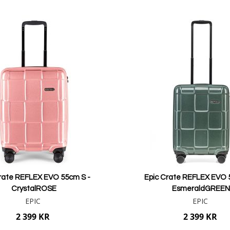
Lägg i varukorgen
rate REFLEX EVO 55cm S -
Epic Crate REFLEX EVO 
CrystalROSE
EsmeraldGREE
EPIC
EPIC
2 399 KR
2 399 KR