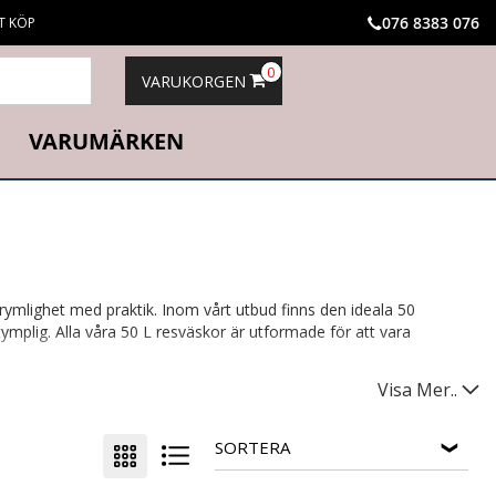
076 8383 076
T KÖP
0
VARUKORGEN
VARUMÄRKEN
mlighet med praktik. Inom vårt utbud finns den ideala 50
tymplig. Alla våra 50 L resväskor är utformade för att vara
Visa Mer..
SORTERA
a är det perfekta valet för både kortare resor och längre