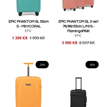
EPIC PHANTOM SL 55cm
EPIC PHANTOM SL 3-set
S - MintCORAL
76/66/55cm L/M/S -
EPIC
FlamingoPINK
EPIC
Reducerat
1 399 KR
1 999 KR
pris
Reducerat
3 990 KR
6 597 KR
pris
Lägg i varukorgen
Lägg i varukorgen
-20%
-30%