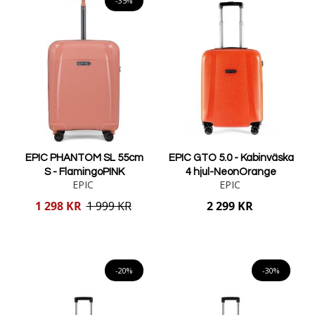
-35%
EPIC PHANTOM SL 55cm
EPIC GTO 5.0 - Kabinväska
S - FlamingoPINK
4 hjul-NeonOrange
EPIC
EPIC
Reducerat
1 298 KR
1 999 KR
2 299 KR
pris
Lägg i varukorgen
Lägg i varukorgen
-20%
-30%