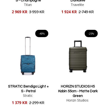
S - Champagne
Darkolive
Titan
Travelite
Reducerat
Reducerat
2 969 KR
3 959 KR
1 924 KR
2 749 KR
pris
pris
Lägg i varukorgen
Lägg i varukorgen
-40%
-25%
STRATIC Bendigo Light +
HORIZN STUDIOS H5
S - Petrol
Kabin 55cm - Matte Dark
Stratic
Green
Horizn Studios
Reducerat
1 379 KR
2 299 KR
pris