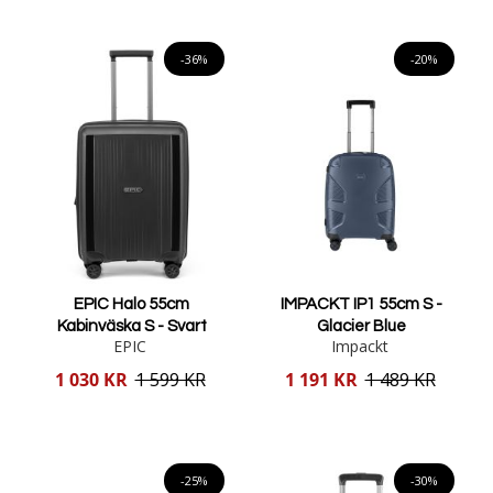
Lägg i varukorgen
Lägg i varukorgen
-36%
-20%
EPIC Halo 55cm
IMPACKT IP1 55cm S -
Kabinväska S - Svart
Glacier Blue
EPIC
Impackt
Reducerat
Reducerat
1 030 KR
1 599 KR
1 191 KR
1 489 KR
pris
pris
Lägg i varukorgen
Lägg i varukorgen
-25%
-30%