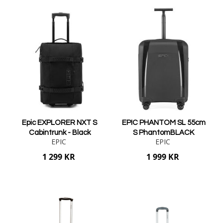
Epic EXPLORER NXT S
EPIC PHANTOM SL 55cm
Cabintrunk - Black
S PhantomBLACK
EPIC
EPIC
1 299 KR
1 999 KR
Lägg i varukorgen
Lägg i varukorgen