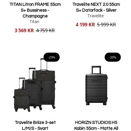
TITAN Litron FRAME 55cm
Travelite NEXT 2.0 55cm
S+ Bussiness -
S+ Datorfack - Silver
Travelite
Champagne
Titan
Reducerat
4 199 KR
5 999 KR
pris
Reducerat
3 569 KR
4 759 KR
pris
Lägg i varukorgen
Lägg i varukorgen
-25%
-20%
Travelite Briize 3-set
HORIZN STUDIOS H5
L/M/S - Svart
Kabin 55cm - Matte All