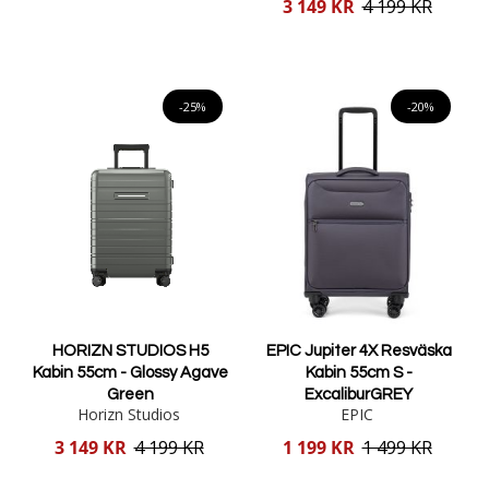
Reducerat
3 149 KR
4 199 KR
pris
Lägg i varukorgen
Lägg i varukorgen
-25%
-20%
HORIZN STUDIOS H5
EPIC Jupiter 4X Resväska
Kabin 55cm - Glossy Agave
Kabin 55cm S -
Green
ExcaliburGREY
Horizn Studios
EPIC
Reducerat
Reducerat
3 149 KR
4 199 KR
1 199 KR
1 499 KR
pris
pris