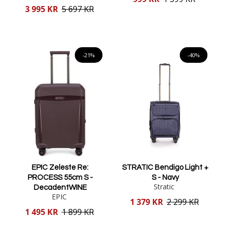
pris
Reducerat
3 995 KR
5 697 KR
pris
Lägg i varukorgen
Lägg i varukorgen
-21%
-40%
EPIC Zeleste Re:
STRATIC Bendigo Light +
PROCESS 55cm S -
S - Navy
Stratic
DecadentWINE
EPIC
Reducerat
1 379 KR
2 299 KR
pris
Reducerat
1 495 KR
1 899 KR
pris