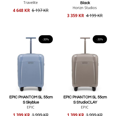
Travelite
Black
Horizn Studios
Reducerat
4 648 KR
6 197 KR
pris
Reducerat
3 359 KR
4 199 KR
pris
Lägg i varukorgen
Lägg i varukorgen
-30%
-30%
EPIC PHANTOM SL 55cm
EPIC PHANTOM SL 55cm
S Skyblue
S StudioCLAY
EPIC
EPIC
Reducerat
Reducerat
1 399 KR
1 999 KR
1 399 KR
1 999 KR