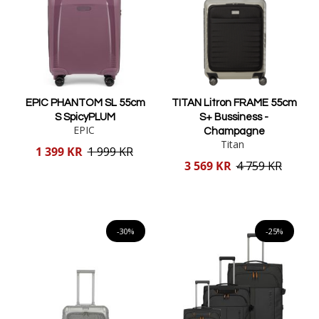
EPIC PHANTOM SL 55cm
TITAN Litron FRAME 55cm
S SpicyPLUM
S+ Bussiness -
EPIC
Champagne
Titan
Reducerat
1 399 KR
1 999 KR
pris
Reducerat
3 569 KR
4 759 KR
pris
Lägg i varukorgen
Lägg i varukorgen
-30%
-25%