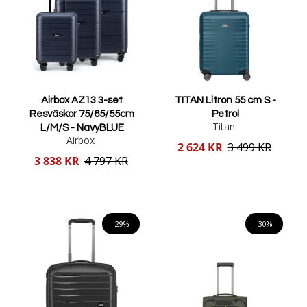
Airbox AZ13 3-set
TITAN Litron 55 cm S -
Resväskor 75/65/55cm
Petrol
Titan
L/M/S - NavyBLUE
Airbox
Reducerat
2 624 KR
3 499 KR
pris
Reducerat
3 838 KR
4 797 KR
pris
Lägg i varukorgen
Lägg i varukorgen
-29%
-30%