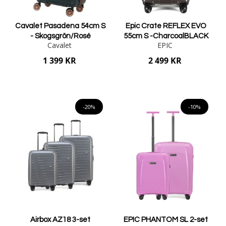
Cavalet Pasadena 54cm S
Epic Crate REFLEX EVO
- Skogsgrön/Rosé
55cm S -CharcoalBLACK
Cavalet
EPIC
1 399 KR
2 499 KR
Lägg i varukorgen
Lägg i varukorgen
-20%
-10%
Airbox AZ18 3-set
EPIC PHANTOM SL 2-set