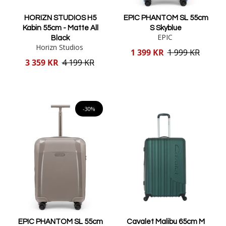
HORIZN STUDIOS H5
EPIC PHANTOM SL 55cm
Kabin 55cm - Matte All
S Skyblue
EPIC
Black
Horizn Studios
Reducerat
1 399 KR
1 999 KR
pris
Reducerat
3 359 KR
4 199 KR
pris
Lägg i varukorgen
Lägg i varukorgen
-30%
EPIC PHANTOM SL 55cm
Cavalet Malibu 65cm M