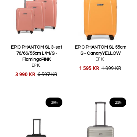
EPIC PHANTOM SL 3-set
EPIC PHANTOM SL 55cm
76/66/55cm L/M/S -
S - CanaryYELLOW
EPIC
FlamingoPINK
EPIC
Reducerat
1 595 KR
1 999 KR
pris
Reducerat
3 990 KR
6 597 KR
pris
Lägg i varukorgen
Lägg i varukorgen
-30%
-25%