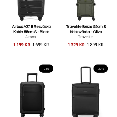
Airbox AZ18 Resväska
Travelite Briize 55cm S
Kabin 55cm S - Black
Kabinväska - Olive
Airbox
Travelite
Reducerat
Reducerat
1 199 KR
1 699 KR
1 329 KR
1 899 KR
pris
pris
Lägg i varukorgen
Lägg i varukorgen
-25%
-20%