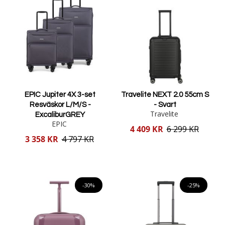
EPIC Jupiter 4X 3-set
Travelite NEXT 2.0 55cm S
Resväskor L/M/S -
- Svart
Travelite
ExcaliburGREY
EPIC
Reducerat
4 409 KR
6 299 KR
pris
Reducerat
3 358 KR
4 797 KR
pris
Lägg i varukorgen
Lägg i varukorgen
-30%
-25%