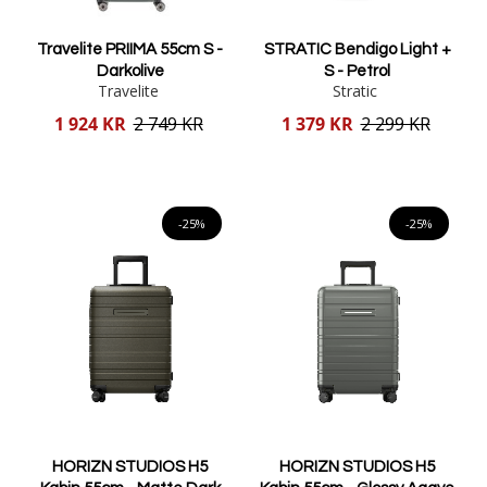
Travelite PRIIMA 55cm S -
STRATIC Bendigo Light +
Darkolive
S - Petrol
Travelite
Stratic
Reducerat
Reducerat
1 924 KR
2 749 KR
1 379 KR
2 299 KR
pris
pris
Lägg i varukorgen
Lägg i varukorgen
-25%
-25%
HORIZN STUDIOS H5
HORIZN STUDIOS H5