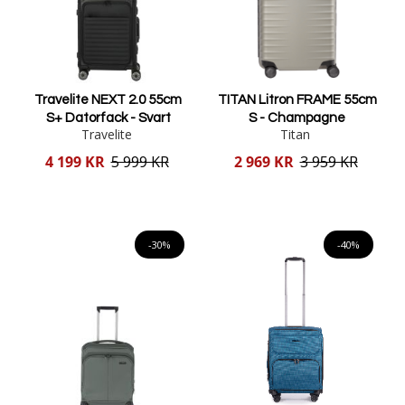
Travelite NEXT 2.0 55cm
TITAN Litron FRAME 55cm
S+ Datorfack - Svart
S - Champagne
Travelite
Titan
Reducerat
Reducerat
4 199 KR
5 999 KR
2 969 KR
3 959 KR
pris
pris
Lägg i varukorgen
Lägg i varukorgen
-30%
-40%