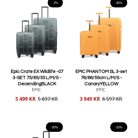
-3%
-40%
Epic Crate EX Wildlife -07
EPIC PHANTOM SL 3-set
3-SET 75/65/55 L/M/S -
76/66/55cm L/M/S -
DecendingBLACK
CanaryYELLOW
EPIC
EPIC
Reducerat
Reducerat
5 499 KR
5 697 KR
3 949 KR
6 597 KR
pris
pris
Lägg i varukorgen
Lägg i varukorgen
-30%
-30%