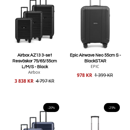
Airbox AZ13 3-set
Epic Airwave Neo 55cm S -
Resväskor 75/65/55cm
BlackSTAR
EPIC
L/M/S - Black
Airbox
Reducerat
978 KR
1 399 KR
pris
Reducerat
3 838 KR
4 797 KR
pris
Lägg i varukorgen
Lägg i varukorgen
-20%
-25%