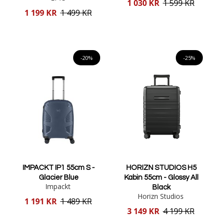
Reducerat
1 030 KR
1 599 KR
pris
Reducerat
1 199 KR
1 499 KR
pris
Lägg i varukorgen
Lägg i varukorgen
-20%
-25%
IMPACKT IP1 55cm S -
HORIZN STUDIOS H5
Glacier Blue
Kabin 55cm - Glossy All
Impackt
Black
Horizn Studios
Reducerat
1 191 KR
1 489 KR
pris
Reducerat
3 149 KR
4 199 KR
pris