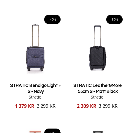
Lägg i varukorgen
Lägg i varukorgen
-40%
-30%
STRATIC Bendigo Light +
STRATIC Leather&More
S - Navy
55cm S - Matt Black
Stratic
Stratic
Reducerat
Reducerat
1 379 KR
2 299 KR
2 309 KR
3 299 KR
pris
pris
Lägg i varukorgen
Lägg i varukorgen