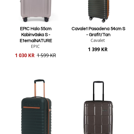
EPIC Halo 55cm
Cavalet Pasadena 54cm S
Kabinväska S -
- Grafit/Tan
Cavalet
EternalNATURE
EPIC
1 399 KR
Reducerat
1 030 KR
1 599 KR
pris
Lägg i varukorgen
Lägg i varukorgen