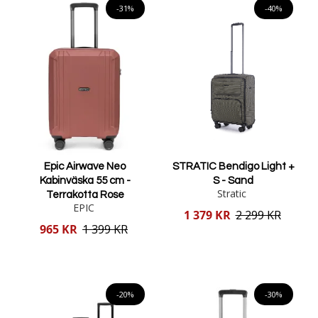
-31%
-40%
Epic Airwave Neo
STRATIC Bendigo Light +
Kabinväska 55 cm -
S - Sand
Stratic
Terrakotta Rose
EPIC
Reducerat
1 379 KR
2 299 KR
pris
Reducerat
965 KR
1 399 KR
pris
Lägg i varukorgen
Lägg i varukorgen
-20%
-30%