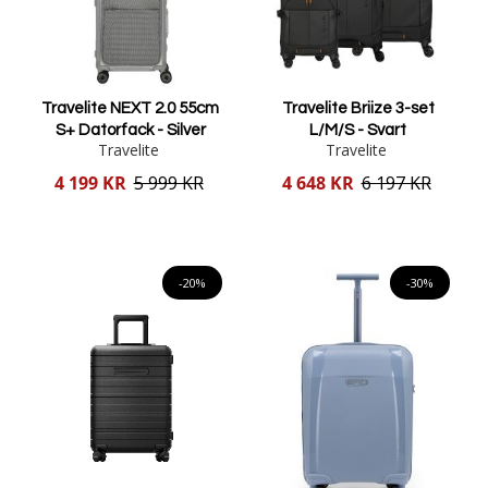
Travelite NEXT 2.0 55cm
Travelite Briize 3-set
S+ Datorfack - Silver
L/M/S - Svart
Travelite
Travelite
Reducerat
Reducerat
4 199 KR
5 999 KR
4 648 KR
6 197 KR
pris
pris
Lägg i varukorgen
Lägg i varukorgen
-20%
-30%