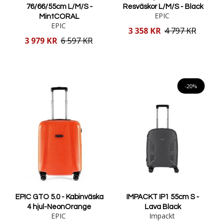
76/66/55cm L/M/S -
Resväskor L/M/S - Black
EPIC
MintCORAL
EPIC
Reducerat
3 358 KR
4 797 KR
pris
Reducerat
3 979 KR
6 597 KR
pris
Lägg i varukorgen
Lägg i varukorgen
-20%
EPIC GTO 5.0 - Kabinväska
IMPACKT IP1 55cm S -
4 hjul-NeonOrange
Lava Black
EPIC
Impackt