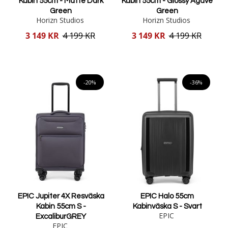
Kabin 55cm - Matte Dark
Kabin 55cm - Glossy Agave
Green
Green
Horizn Studios
Horizn Studios
Reducerat
Reducerat
3 149 KR
4 199 KR
3 149 KR
4 199 KR
pris
pris
Lägg i varukorgen
Lägg i varukorgen
-20%
-36%
EPIC Jupiter 4X Resväska
EPIC Halo 55cm
Kabin 55cm S -
Kabinväska S - Svart
EPIC
ExcaliburGREY
EPIC