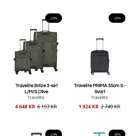
Lägg i varukorgen
Lägg i varukorgen
-25%
-30%
Travelite Briize 3-set
Travelite PRIIMA 55cm S -
L/M/S Olive
Svart
Travelite
Travelite
Reducerat
Reducerat
4 648 KR
6 197 KR
1 924 KR
2 749 KR
pris
pris
Lägg i varukorgen
Lägg i varukorgen
-25%
-30%