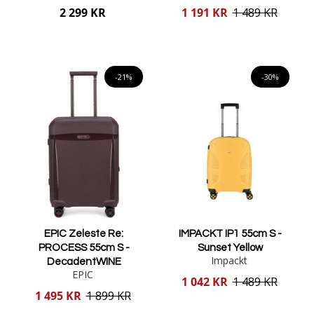
Reducerat
2 299 KR
1 191 KR
1 489 KR
pris
Lägg i varukorgen
Lägg i varukorgen
-21%
-30%
EPIC Zeleste Re:
IMPACKT IP1 55cm S -
PROCESS 55cm S -
Sunset Yellow
Impackt
DecadentWINE
EPIC
Reducerat
1 042 KR
1 489 KR
pris
Reducerat
1 495 KR
1 899 KR
pris