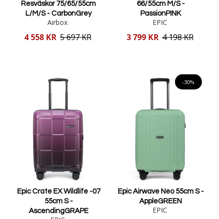
Resväskor 75/65/55cm
66/55cm M/S -
L/M/S - CarbonGrey
PassionPINK
Airbox
EPIC
Reducerat
Reducerat
4 558 KR
5 697 KR
3 799 KR
4 198 KR
pris
pris
Lägg i varukorgen
Lägg i varukorgen
-30%
Epic Crate EX Wildlife -07
Epic Airwave Neo 55cm S -
55cm S -
AppleGREEN
EPIC
AscendingGRAPE