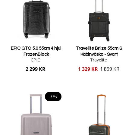
EPIC GTO 5.0 55cm 4 hjul
Travelite Briize 55cm S
FrozenBlack
Kabinväska - Svart
EPIC
Travelite
Reducerat
2 299 KR
1 329 KR
1 899 KR
pris
Lägg i varukorgen
Lägg i varukorgen
-36%