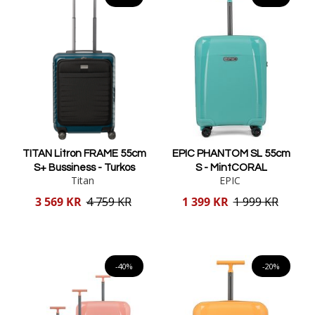
TITAN Litron FRAME 55cm
EPIC PHANTOM SL 55cm
S+ Bussiness - Turkos
S - MintCORAL
Titan
EPIC
Reducerat
Reducerat
3 569 KR
4 759 KR
1 399 KR
1 999 KR
pris
pris
Lägg i varukorgen
Lägg i varukorgen
-40%
-20%