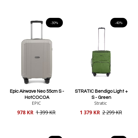
Lägg i varukorgen
Lägg i varukorgen
-30%
-40%
Epic Airwave Neo 55cm S -
STRATIC Bendigo Light +
HotCOCOA
S - Green
EPIC
Stratic
Reducerat
Reducerat
978 KR
1 399 KR
1 379 KR
2 299 KR
pris
pris
Lägg i varukorgen
Lägg i varukorgen