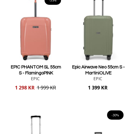
-35%
EPIC PHANTOM SL 55cm
Epic Airwave Neo 55cm S -
S - FlamingoPINK
MartiniOLIVE
EPIC
EPIC
Reducerat
1 298 KR
1 999 KR
1 399 KR
pris
Lägg i varukorgen
Lägg i varukorgen
-30%