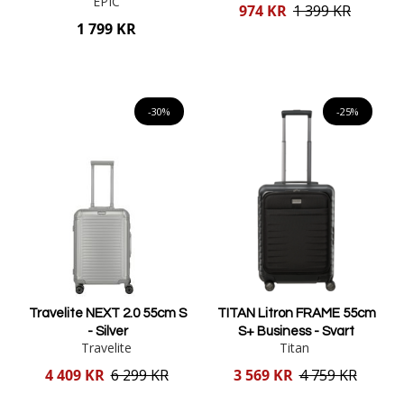
EPIC
Reducerat
974 KR
1 399 KR
pris
1 799 KR
Lägg i varukorgen
Lägg i varukorgen
-30%
-25%
Travelite NEXT 2.0 55cm S
TITAN Litron FRAME 55cm
- Silver
S+ Business - Svart
Travelite
Titan
Reducerat
Reducerat
4 409 KR
6 299 KR
3 569 KR
4 759 KR
pris
pris