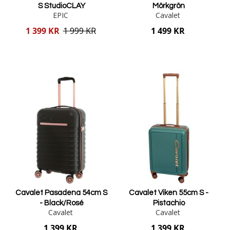
S StudioCLAY
Mörkgrön
EPIC
Cavalet
Reducerat
1 399 KR
1 999 KR
1 499 KR
pris
Lägg i varukorgen
Lägg i varukorgen
Cavalet Pasadena 54cm S
Cavalet Viken 55cm S -
- Black/Rosé
Pistachio
Cavalet
Cavalet
1 399 KR
1 399 KR