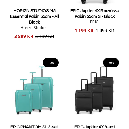
HORIZN STUDIOS M5
EPIC Jupiter 4X Resväska
Essential Kabin 55cm - All
Kabin 55cm S - Black
EPIC
Black
Horizn Studios
Reducerat
1 199 KR
1 499 KR
pris
Reducerat
3 899 KR
5 199 KR
pris
Lägg i varukorgen
Lägg i varukorgen
-40%
-30%
EPIC PHANTOM SL 3-set
EPIC Jupiter 4X 3-set