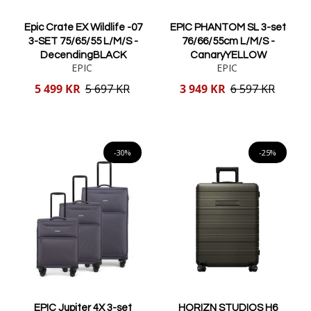
Epic Crate EX Wildlife -07
EPIC PHANTOM SL 3-set
3-SET 75/65/55 L/M/S -
76/66/55cm L/M/S -
DecendingBLACK
CanaryYELLOW
EPIC
EPIC
Reducerat
Reducerat
5 499 KR
5 697 KR
3 949 KR
6 597 KR
pris
pris
Lägg i varukorgen
Lägg i varukorgen
-30%
-25%
EPIC Jupiter 4X 3-set
HORIZN STUDIOS H6