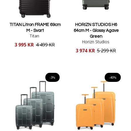
TITAN Litron FRAME 69cm
HORIZN STUDIOS H6
M - Svart
64cm M - Glossy Agave
Titan
Green
Horizn Studios
Reducerat
3 995 KR
4 499 KR
pris
Reducerat
3 974 KR
5 299 KR
pris
Lägg i varukorgen
Lägg i varukorgen
-3%
-40%