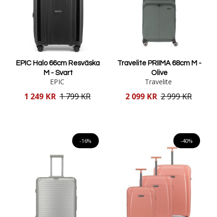
EPIC Halo 66cm Resväska
Travelite PRIIMA 68cm M -
M - Svart
Olive
EPIC
Travelite
Reducerat
Reducerat
1 249 KR
1 799 KR
2 099 KR
2 999 KR
pris
pris
Lägg i varukorgen
Lägg i varukorgen
-16%
-40%