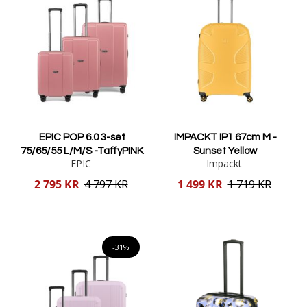
EPIC POP 6.0 3-set
IMPACKT IP1 67cm M -
75/65/55 L/M/S -TaffyPINK
Sunset Yellow
EPIC
Impackt
Reducerat
Reducerat
2 795 KR
4 797 KR
1 499 KR
1 719 KR
pris
pris
Lägg i varukorgen
Lägg i varukorgen
-31%