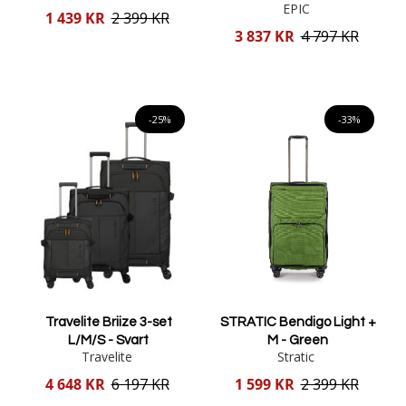
EPIC
Reducerat
1 439 KR
2 399 KR
pris
Reducerat
3 837 KR
4 797 KR
pris
Lägg i varukorgen
Lägg i varukorgen
-25%
-33%
Travelite Briize 3-set
STRATIC Bendigo Light +
L/M/S - Svart
M - Green
Travelite
Stratic
Reducerat
Reducerat
4 648 KR
6 197 KR
1 599 KR
2 399 KR
pris
pris