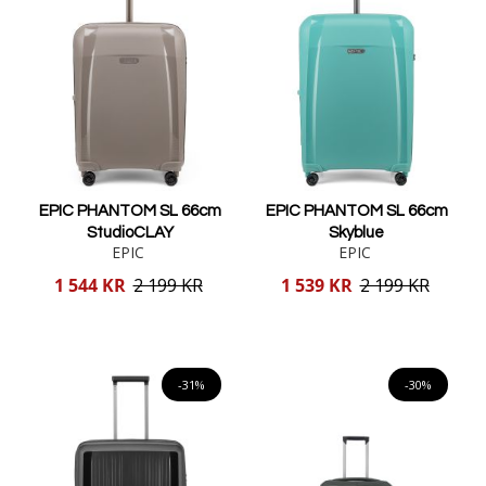
EPIC PHANTOM SL 66cm
EPIC PHANTOM SL 66cm
StudioCLAY
Skyblue
EPIC
EPIC
Reducerat
Reducerat
1 544 KR
2 199 KR
1 539 KR
2 199 KR
pris
pris
Lägg i varukorgen
Lägg i varukorgen
-31%
-30%