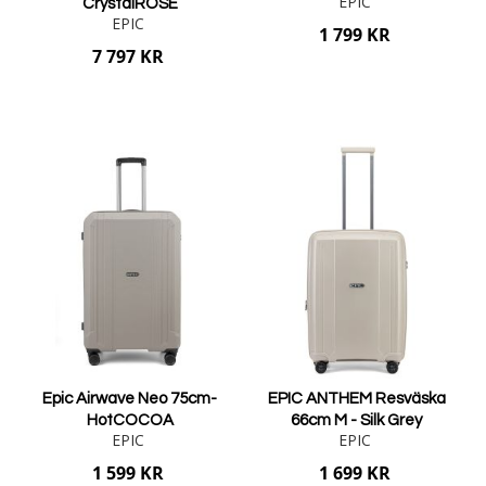
EPIC
CrystalROSE
EPIC
1 799 KR
7 797 KR
Lägg i varukorgen
Lägg i varukorgen
Epic Airwave Neo 75cm-
EPIC ANTHEM Resväska
HotCOCOA
66cm M - Silk Grey
EPIC
EPIC
1 599 KR
1 699 KR