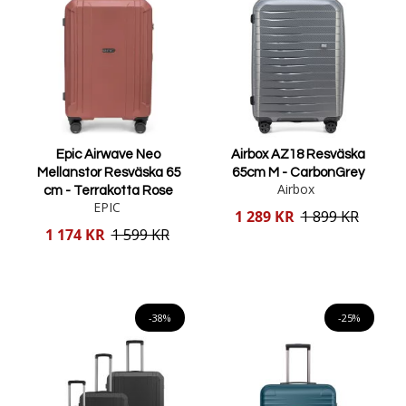
Epic Airwave Neo
Airbox AZ18 Resväska
Mellanstor Resväska 65
65cm M - CarbonGrey
Airbox
cm - Terrakotta Rose
EPIC
Reducerat
1 289 KR
1 899 KR
pris
Reducerat
1 174 KR
1 599 KR
pris
Lägg i varukorgen
Lägg i varukorgen
-38%
-25%