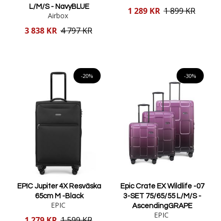
L/M/S - NavyBLUE
Reducerat
1 289 KR
1 899 KR
Airbox
pris
Reducerat
3 838 KR
4 797 KR
pris
Lägg i varukorgen
Lägg i varukorgen
-20%
-30%
EPIC Jupiter 4X Resväska
Epic Crate EX Wildlife -07
65cm M -Black
3-SET 75/65/55 L/M/S -
EPIC
AscendingGRAPE
EPIC
Reducerat
1 279 KR
1 599 KR