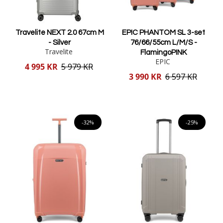
Travelite NEXT 2.0 67cm M
EPIC PHANTOM SL 3-set
- Silver
76/66/55cm L/M/S -
Travelite
FlamingoPINK
EPIC
Reducerat
4 995 KR
5 979 KR
pris
Reducerat
3 990 KR
6 597 KR
pris
Lägg i varukorgen
Lägg i varukorgen
-32%
-25%