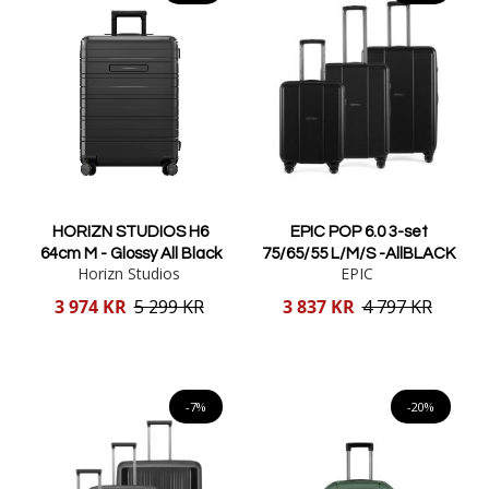
HORIZN STUDIOS H6
EPIC POP 6.0 3-set
64cm M - Glossy All Black
75/65/55 L/M/S -AllBLACK
Horizn Studios
EPIC
Reducerat
Reducerat
3 974 KR
5 299 KR
3 837 KR
4 797 KR
pris
pris
Lägg i varukorgen
Lägg i varukorgen
-7%
-20%