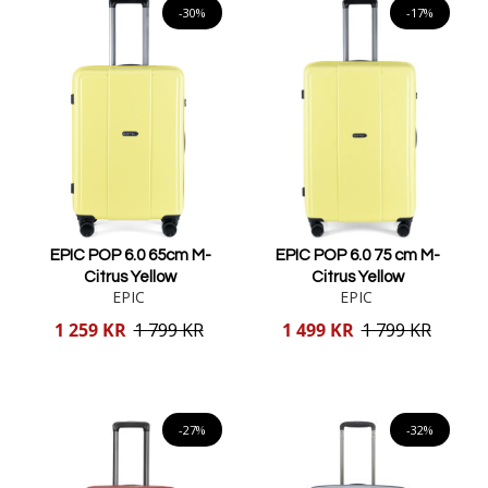
-30%
-17%
EPIC POP 6.0 65cm M-
EPIC POP 6.0 75 cm M-
Citrus Yellow
Citrus Yellow
EPIC
EPIC
Reducerat
Reducerat
1 259 KR
1 799 KR
1 499 KR
1 799 KR
pris
pris
Lägg i varukorgen
Lägg i varukorgen
-27%
-32%