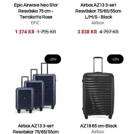
Epic Airwave Neo Stor
Airbox AZ13 3-set
Resväska 75 cm -
Resväskor 75/65/55cm
Terrakotta Rose
L/M/S - Black
EPIC
Airbox
Reducerat
Reducerat
1 374 KR
1 795 KR
3 838 KR
4 797 KR
pris
pris
Lägg i varukorgen
Lägg i varukorgen
-20%
-32%
Airbox AZ13 3-set
AZ18 65 cm-Black
Airbox
Resväskor 75/65/55cm