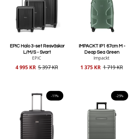
EPIC Halo 3-set Resväskor
IMPACKT IP1 67cm M -
L/M/S - Svart
Deap Sea Green
EPIC
Impackt
Reducerat
Reducerat
4 995 KR
5 397 KR
1 375 KR
1 719 KR
pris
pris
Lägg i varukorgen
Lägg i varukorgen
-11%
-25%