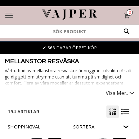
0
VAR
SÖK
✔ 365 DAGAR ÖPPET KÖP
MELLANSTOR RESVÄSKA
Vårt utbud av mellanstora resväskor är noggrant utvalda för att
ge dig gott om utrymme utan att tumma på smidighet och
komfort. Flera av våra modeller är dessutom expanderbara,
vilket ger dig den extra flexibiliteten när det behövs som mest.
Visa Mer..
120 L
|
100 Liter
|
90 Liter
|
80 Liter
|
70 Liter
|
65 Liter
|
60
Liter
|
50 Liter
154 ARTIKLAR
SHOPPINGVAL
SORTERA