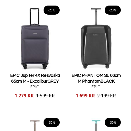
Lägg i varukorgen
Lägg i varukorgen
-20%
-23%
EPIC Jupiter 4X Resväska
EPIC PHANTOM SL 66cm
65cm M - ExcaliburGREY
M PhantomBLACK
EPIC
EPIC
Reducerat
Reducerat
1 279 KR
1 599 KR
1 699 KR
2 199 KR
pris
pris
Lägg i varukorgen
Lägg i varukorgen
-30%
-30%