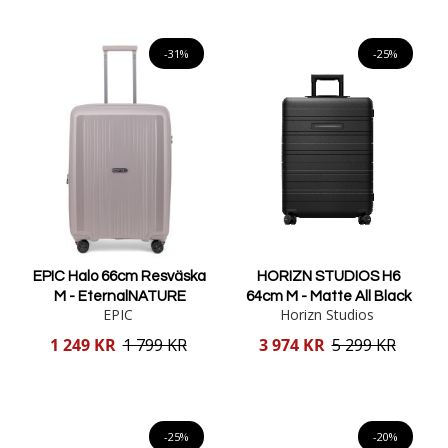
Lägg i varukorgen
Lägg i varukorgen
-31%
-25%
EPIC Halo 66cm Resväska
HORIZN STUDIOS H6
M - EternalNATURE
64cm M - Matte All Black
EPIC
Horizn Studios
Reducerat
Reducerat
1 249 KR
1 799 KR
3 974 KR
5 299 KR
pris
pris
Lägg i varukorgen
Lägg i varukorgen
-25%
-20%