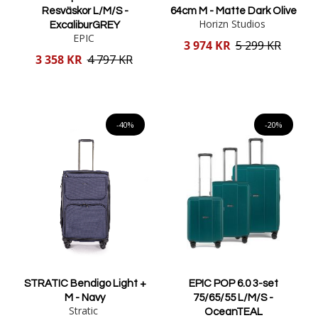
Resväskor L/M/S -
64cm M - Matte Dark Olive
Horizn Studios
ExcaliburGREY
EPIC
Reducerat
3 974 KR
5 299 KR
pris
Reducerat
3 358 KR
4 797 KR
pris
Lägg i varukorgen
Lägg i varukorgen
-40%
-20%
STRATIC Bendigo Light +
EPIC POP 6.0 3-set
M - Navy
75/65/55 L/M/S -
Stratic
OceanTEAL