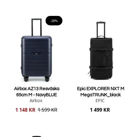
Lägg i varukorgen
Lägg i varukorgen
-28%
Airbox AZ13 Resväska
Epic EXPLORER NXT M
65cm M - NavyBLUE
MegaTRUNK_black
Airbox
EPIC
Reducerat
1 148 KR
1 599 KR
1 499 KR
pris
Lägg i varukorgen
Lägg i varukorgen