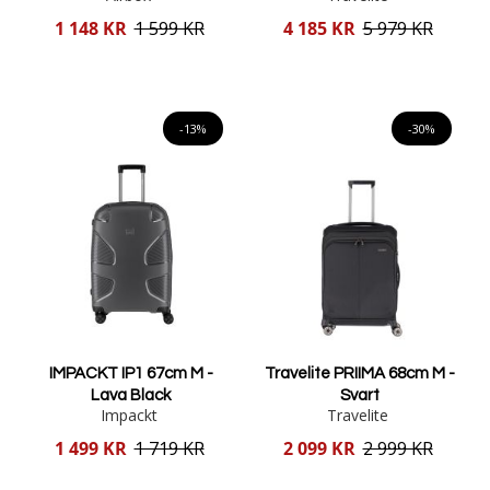
Reducerat
Reducerat
1 148 KR
1 599 KR
4 185 KR
5 979 KR
pris
pris
Lägg i varukorgen
Lägg i varukorgen
-13%
-30%
IMPACKT IP1 67cm M -
Travelite PRIIMA 68cm M -
Lava Black
Svart
Impackt
Travelite
Reducerat
Reducerat
1 499 KR
1 719 KR
2 099 KR
2 999 KR
pris
pris