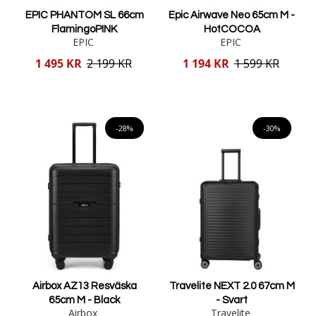
EPIC PHANTOM SL 66cm
Epic Airwave Neo 65cm M -
FlamingoPINK
HotCOCOA
EPIC
EPIC
Reducerat
Reducerat
1 495 KR
2 199 KR
1 194 KR
1 599 KR
pris
pris
Lägg i varukorgen
Lägg i varukorgen
-28%
-30%
Airbox AZ13 Resväska
Travelite NEXT 2.0 67cm M
65cm M - Black
- Svart
Airbox
Travelite