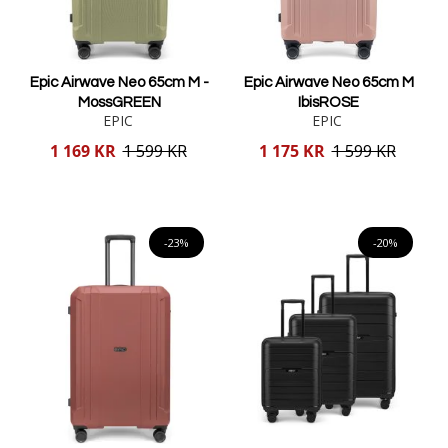
Epic Airwave Neo 65cm M -
Epic Airwave Neo 65cm M
MossGREEN
IbisROSE
EPIC
EPIC
Reducerat
Reducerat
1 169 KR
1 599 KR
1 175 KR
1 599 KR
pris
pris
Lägg i varukorgen
Lägg i varukorgen
-23%
-20%