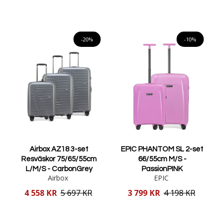
Lägg i varukorgen
Lägg i varukorgen
-20%
-10%
Airbox AZ18 3-set
EPIC PHANTOM SL 2-set
Resväskor 75/65/55cm
66/55cm M/S -
L/M/S - CarbonGrey
PassionPINK
Airbox
EPIC
Reducerat
Reducerat
4 558 KR
5 697 KR
3 799 KR
4 198 KR
pris
pris