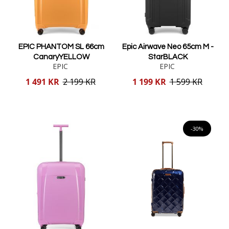
EPIC PHANTOM SL 66cm
Epic Airwave Neo 65cm M -
CanaryYELLOW
StarBLACK
EPIC
EPIC
Reducerat
Reducerat
1 491 KR
2 199 KR
1 199 KR
1 599 KR
pris
pris
Lägg i varukorgen
Lägg i varukorgen
-30%