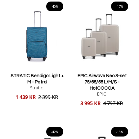
-40%
-17%
STRATIC Bendigo Light +
EPIC Airwave Neo 3-set
M - Petrol
75/65/55 L/M/S -
Stratic
HotCOCOA
EPIC
Reducerat
1 439 KR
2 399 KR
pris
Reducerat
3 995 KR
4 797 KR
pris
Lägg i varukorgen
Lägg i varukorgen
-42%
-13%