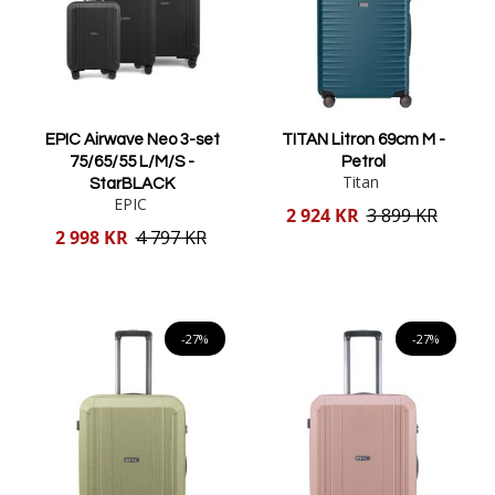
EPIC Airwave Neo 3-set
TITAN Litron 69cm M -
75/65/55 L/M/S -
Petrol
Titan
StarBLACK
EPIC
Reducerat
2 924 KR
3 899 KR
pris
Reducerat
2 998 KR
4 797 KR
pris
Lägg i varukorgen
Lägg i varukorgen
-27%
-27%