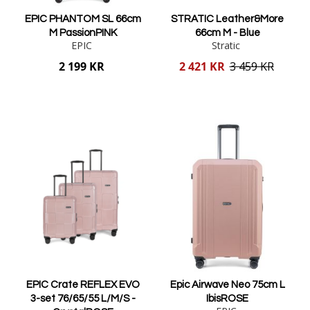
EPIC PHANTOM SL 66cm
STRATIC Leather&More
M PassionPINK
66cm M - Blue
EPIC
Stratic
Reducerat
2 199 KR
2 421 KR
3 459 KR
pris
Lägg i varukorgen
Lägg i varukorgen
EPIC Crate REFLEX EVO
Epic Airwave Neo 75cm L
3-set 76/65/55 L/M/S -
IbisROSE