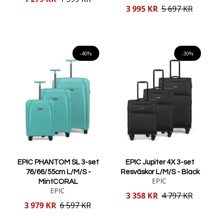
pris
Reducerat
3 995 KR
5 697 KR
pris
Lägg i varukorgen
Lägg i varukorgen
-40%
-30%
EPIC PHANTOM SL 3-set
EPIC Jupiter 4X 3-set
76/66/55cm L/M/S -
Resväskor L/M/S - Black
EPIC
MintCORAL
EPIC
Reducerat
3 358 KR
4 797 KR
pris
Reducerat
3 979 KR
6 597 KR
pris