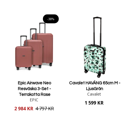
Lägg i varukorgen
Lägg i varukorgen
-38%
Epic Airwave Neo
Cavalet HAVÄNG 65cm M -
Resväska 3-Set -
LjusGrön
Cavalet
Terrakotta Rose
EPIC
1 599 KR
Reducerat
2 984 KR
4 797 KR
pris
Lägg i varukorgen
Lägg i varukorgen