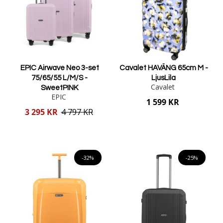
EPIC Airwave Neo 3-set
Cavalet HAVÄNG 65cm M -
75/65/55 L/M/S -
LjusLila
Cavalet
SweetPINK
EPIC
1 599 KR
Reducerat
3 295 KR
4 797 KR
pris
Lägg i varukorgen
Lägg i varukorgen
-32%
-25%