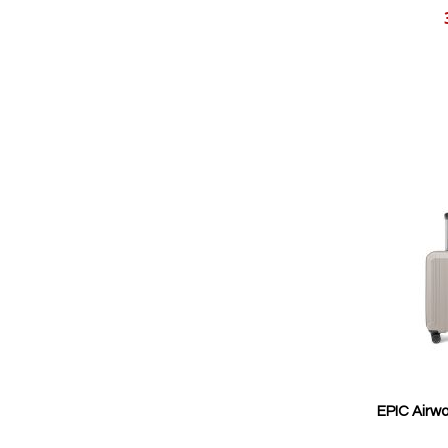
Reducerat
pris
EPIC Airwa