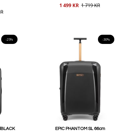
Reducerat
1 499 KR
1 719 KR
pris
KR
Lägg i varukorgen
-25%
-30%
llBLACK
EPIC PHANTOM SL 66cm