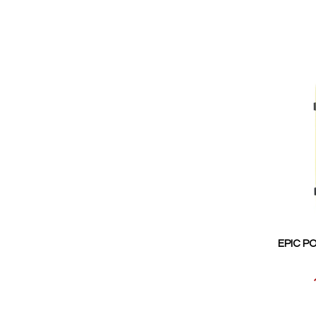
EPIC PO
Reducerat
pris