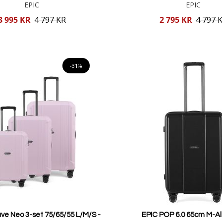
EPIC
EPIC
Reducerat
3 995 KR
4 797 KR
2 795 KR
4 797 
pris
Lägg i varukorgen
Lägg i varukorgen
-31%
ve Neo 3-set 75/65/55 L/M/S -
EPIC POP 6.0 65cm M-A