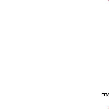
pris
TITA
Reducerat