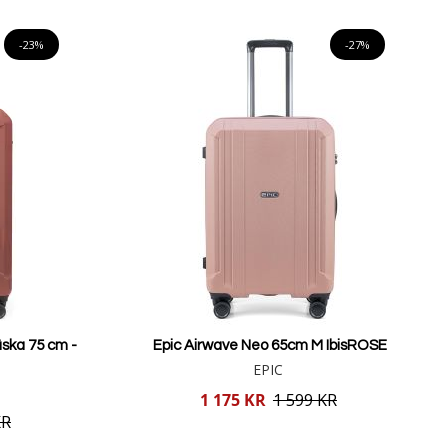
Lägg i varukorgen
-23%
-27%
ska 75 cm -
Epic Airwave Neo 65cm M IbisROSE
EPIC
Reducerat
1 175 KR
1 599 KR
pris
KR