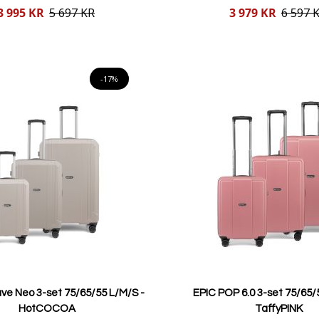
Reducerat
3 995 KR
5 697 KR
3 979 KR
6 597 
pris
Lägg i varukorgen
Lägg i varukorgen
-17%
ve Neo 3-set 75/65/55 L/M/S -
EPIC POP 6.0 3-set 75/65/
HotCOCOA
TaffyPINK