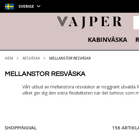
SVERIGE
SÖ
KABINVÄSKA
R
HEM
RESVÄSKA
MELLANSTOR RESVÄSKA
MELLANSTOR RESVÄSKA
Vårt utbud av mellanstora resväskor är noggrant utvalda
vilket ger dig den extra flexibiliteten när det behövs som m
120 L
|
100 Liter
|
90 Liter
|
80 Liter
|
70 Liter
|
65 Lite
SHOPPINGVAL
156 ARTIKL