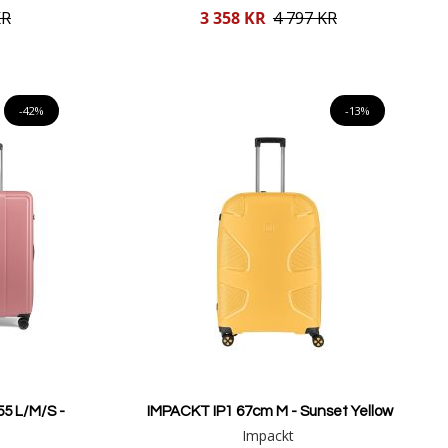
Reducerat
KR
3 358 KR
4 797 KR
pris
Lägg i varukorgen
-42%
-13%
55 L/M/S -
IMPACKT IP1 67cm M - Sunset Yellow
Impackt