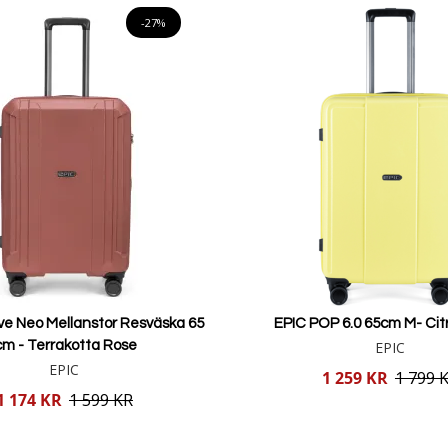
-27%
ve Neo Mellanstor Resväska 65
EPIC POP 6.0 65cm M- Citr
cm - Terrakotta Rose
EPIC
EPIC
Reducerat
1 259 KR
1 799 
pris
1 174 KR
1 599 KR
Lägg i varukorgen