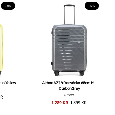
-30%
-32%
us Yellow
Airbox AZ18 Resväska 65cm M -
CarbonGrey
Airbox
KR
Reducerat
1 289 KR
1 899 KR
pris