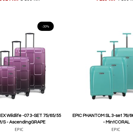
pris
Lägg i varukorgen
Lägg i varukorgen
-30%
 EX Wildlife -07 3-SET 75/65/55
EPIC PHANTOM SL 3-set 76/6
M/S - AscendingGRAPE
- MintCORAL
EPIC
EPIC