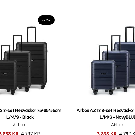
Lägg i varukorgen
Lägg i varukorgen
-20%
13 3-set Resväskor 75/65/55cm
Airbox AZ13 3-set Resväsko
L/M/S - Black
L/M/S - NavyBLU
Airbox
Airbox
Reducerat
3 838 KR
4 797 KR
3 838 KR
4 797 