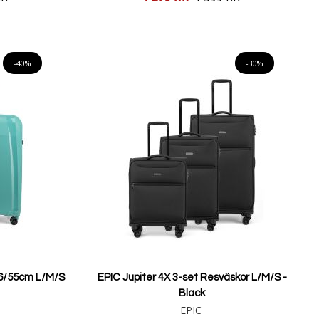
pris
Lägg i varukorgen
-40%
-30%
6/55cm L/M/S
EPIC Jupiter 4X 3-set Resväskor L/M/S -
Black
EPIC