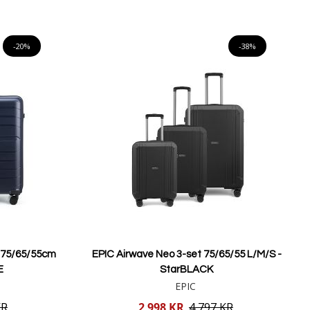
Lägg i varukorgen
-20%
-38%
r 75/65/55cm
EPIC Airwave Neo 3-set 75/65/55 L/M/S -
E
StarBLACK
EPIC
Reducerat
KR
2 998 KR
4 797 KR