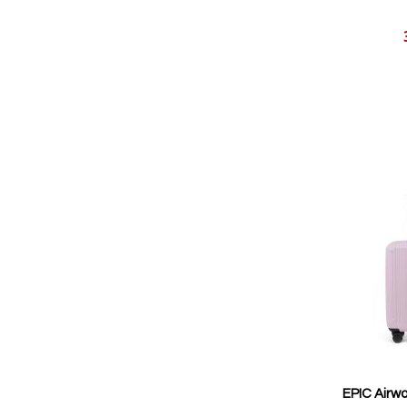
Reducerat
pris
EPIC Airwa