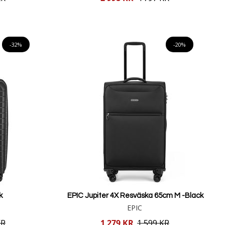
pris
Lägg i varukorgen
-32%
-20%
k
EPIC Jupiter 4X Resväska 65cm M -Black
EPIC
Reducerat
KR
1 279 KR
1 599 KR