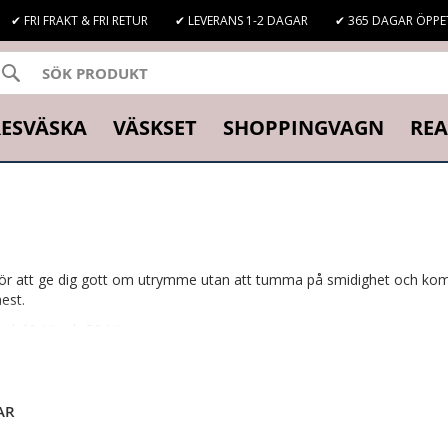
✔ FRI FRAKT & FRI RETUR
✔ LEVERANS 1-2 DAGAR
✔ 365 DAGAR ÖPPE
SÖK
K
ESVÄSKA
VÄSKSET
SHOPPINGVAGN
REA
 för att ge dig gott om utrymme utan att tumma på smidighet och kom
est.
r
|
60 Liter
|
50 Liter
AR