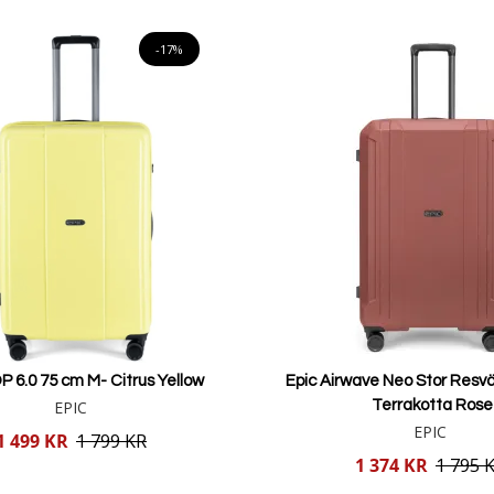
Lägg i varukorgen
-17%
P 6.0 75 cm M- Citrus Yellow
Epic Airwave Neo Stor Resvä
EPIC
Terrakotta Rose
EPIC
1 499 KR
1 799 KR
Reducerat
1 374 KR
1 795 
pris