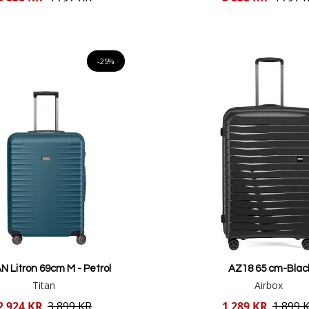
pris
Lägg i varukorgen
Lägg i varukorgen
-25%
N Litron 69cm M - Petrol
AZ18 65 cm-Blac
Titan
Airbox
Reducerat
2 924 KR
3 899 KR
1 289 KR
1 899 