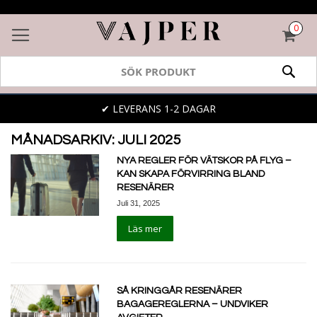
0
VAR
SÖK
✔ LEVERANS 1-2 DAGAR
✔
MÅNADSARKIV: JULI 2025
NYA REGLER FÖR VÄTSKOR PÅ FLYG –
KAN SKAPA FÖRVIRRING BLAND
RESENÄRER
Juli 31, 2025
Läs mer
SÅ KRINGGÅR RESENÄRER
BAGAGEREGLERNA – UNDVIKER