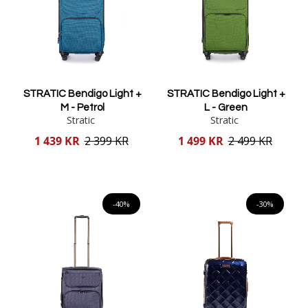
STRATIC Bendigo Light +
STRATIC Bendigo Light +
M - Petrol
L - Green
Stratic
Stratic
Reducerat
Reducerat
1 439 KR
2 399 KR
1 499 KR
2 499 KR
pris
pris
Lägg i varukorgen
Lägg i varukorgen
-40%
-30%