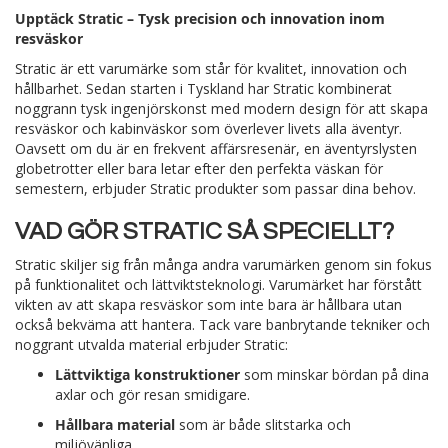
Lägg i varukorgen
Lägg i varukorgen
Upptäck Stratic – Tysk precision och innovation inom
resväskor
Stratic är ett varumärke som står för kvalitet, innovation och
hållbarhet. Sedan starten i Tyskland har Stratic kombinerat
noggrann tysk ingenjörskonst med modern design för att skapa
resväskor och kabinväskor som överlever livets alla äventyr.
Oavsett om du är en frekvent affärsresenär, en äventyrslysten
globetrotter eller bara letar efter den perfekta väskan för
semestern, erbjuder Stratic produkter som passar dina behov.
VAD GÖR STRATIC SÅ SPECIELLT?
Stratic skiljer sig från många andra varumärken genom sin fokus
på funktionalitet och lättviktsteknologi. Varumärket har förstått
vikten av att skapa resväskor som inte bara är hållbara utan
också bekväma att hantera. Tack vare banbrytande tekniker och
noggrant utvalda material erbjuder Stratic:
Lättviktiga konstruktioner
som minskar bördan på dina
axlar och gör resan smidigare.
Hållbara material
som är både slitstarka och
miljövänliga.