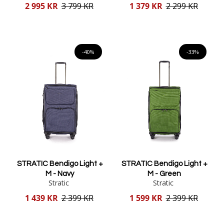
Reducerat
Reducerat
2 995 KR
3 799 KR
1 379 KR
2 299 KR
pris
pris
Lägg i varukorgen
Lägg i varukorgen
-40%
-33%
STRATIC Bendigo Light +
STRATIC Bendigo Light +
M - Navy
M - Green
Stratic
Stratic
Reducerat
Reducerat
1 439 KR
2 399 KR
1 599 KR
2 399 KR
pris
pris