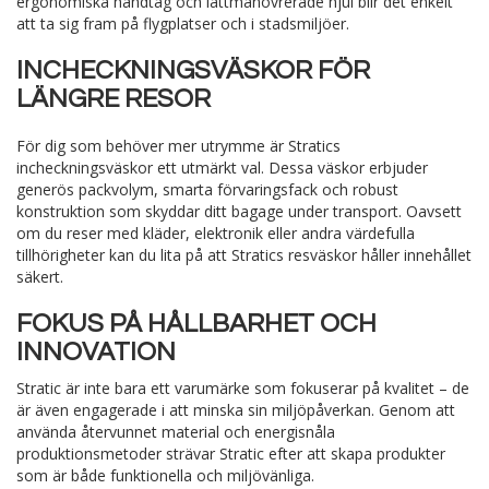
ergonomiska handtag och lättmanövrerade hjul blir det enkelt
att ta sig fram på flygplatser och i stadsmiljöer.
INCHECKNINGSVÄSKOR FÖR
LÄNGRE RESOR
För dig som behöver mer utrymme är Stratics
incheckningsväskor ett utmärkt val. Dessa väskor erbjuder
generös packvolym, smarta förvaringsfack och robust
konstruktion som skyddar ditt bagage under transport. Oavsett
om du reser med kläder, elektronik eller andra värdefulla
tillhörigheter kan du lita på att Stratics resväskor håller innehållet
säkert.
FOKUS PÅ HÅLLBARHET OCH
INNOVATION
Stratic är inte bara ett varumärke som fokuserar på kvalitet – de
är även engagerade i att minska sin miljöpåverkan. Genom att
använda återvunnet material och energisnåla
produktionsmetoder strävar Stratic efter att skapa produkter
som är både funktionella och miljövänliga.