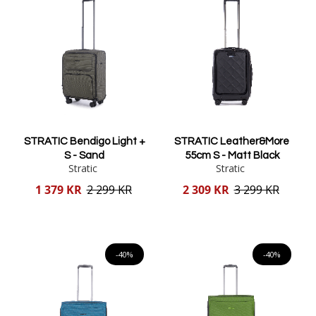
STRATIC Bendigo Light +
STRATIC Leather&More
S - Sand
55cm S - Matt Black
Stratic
Stratic
Reducerat
Reducerat
1 379 KR
2 299 KR
2 309 KR
3 299 KR
pris
pris
Lägg i varukorgen
Lägg i varukorgen
-40%
-40%