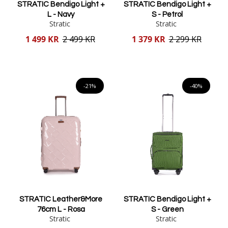
STRATIC Bendigo Light +
STRATIC Bendigo Light +
L - Navy
S - Petrol
Stratic
Stratic
Reducerat
Reducerat
1 499 KR
2 499 KR
1 379 KR
2 299 KR
pris
pris
Lägg i varukorgen
Lägg i varukorgen
-21%
-40%
STRATIC Leather&More
STRATIC Bendigo Light +
76cm L - Rosa
S - Green
Stratic
Stratic