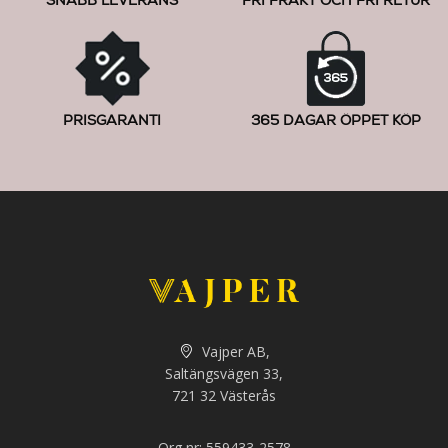
SNABB LEVERANS
FRI FRAKT OCH FRI RETUR
PRISGARANTI
365 DAGAR ÖPPET KÖP
Vajper AB,
Saltängsvägen 33,
721 32 Västerås
Org nr: 559433-2578