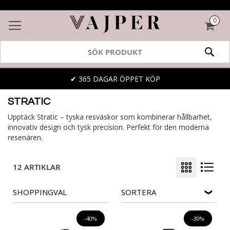
0
VAR
SÖK
✔ 365 DAGAR ÖPPET KÖP
STRATIC
Upptäck Stratic – tyska resväskor som kombinerar hållbarhet,
innovativ design och tysk precision. Perfekt för den moderna
resenären.
12 ARTIKLAR
SHOPPINGVAL
SORTERA
-40%
-30%