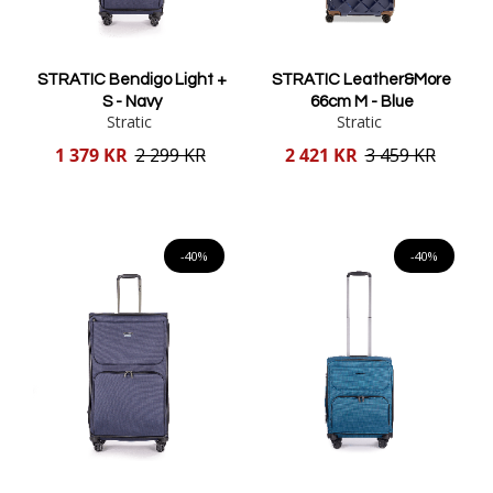
STRATIC Bendigo Light +
STRATIC Leather&More
S - Navy
66cm M - Blue
Stratic
Stratic
Reducerat
Reducerat
1 379 KR
2 299 KR
2 421 KR
3 459 KR
pris
pris
Lägg i varukorgen
Lägg i varukorgen
-40%
-40%