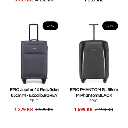
pris
Lägg i varukorgen
Lägg i varukorgen
-20%
-23%
EPIC Jupiter 4X Resväska
EPIC PHANTOM SL 66cm
65cm M - ExcaliburGREY
M PhantomBLACK
EPIC
EPIC
Reducerat
Reducerat
1 279 KR
1 599 KR
1 699 KR
2 199 KR
pris
pris