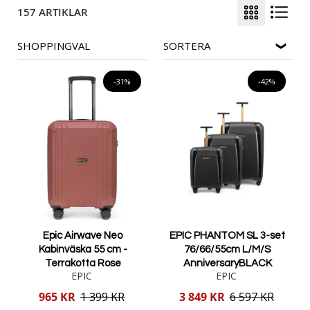
157 ARTIKLAR
SHOPPINGVAL
SORTERA
-31%
-42%
Epic Airwave Neo
EPIC PHANTOM SL 3-set
Kabinväska 55 cm -
76/66/55cm L/M/S
Terrakotta Rose
AnniversaryBLACK
EPIC
EPIC
Reducerat
Reducerat
965 KR
1 399 KR
3 849 KR
6 597 KR
pris
pris