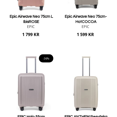
Epic Airwave Neo 75cm L
Epic Airwave Neo 75cm-
IbisROSE
HotCOCOA
EPIC
EPIC
1 799 KR
1 599 KR
Lägg i varukorgen
Lägg i varukorgen
-36%
EPIC Halo 55cm
EPIC ANTHEM Resväska