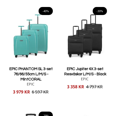
Lägg i varukorgen
Lägg i varukorgen
-40%
-30%
EPIC PHANTOM SL 3-set
EPIC Jupiter 4X 3-set
76/66/55cm L/M/S -
Resväskor L/M/S - Black
EPIC
MintCORAL
EPIC
Reducerat
3 358 KR
4 797 KR
pris
Reducerat
3 979 KR
6 597 KR
pris
Lägg i varukorgen
Lägg i varukorgen
-29%