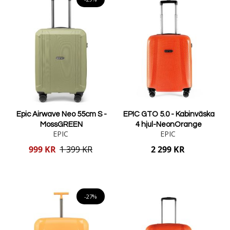
Epic Airwave Neo 55cm S -
EPIC GTO 5.0 - Kabinväska
MossGREEN
4 hjul-NeonOrange
EPIC
EPIC
Reducerat
999 KR
1 399 KR
2 299 KR
pris
Lägg i varukorgen
Lägg i varukorgen
-27%