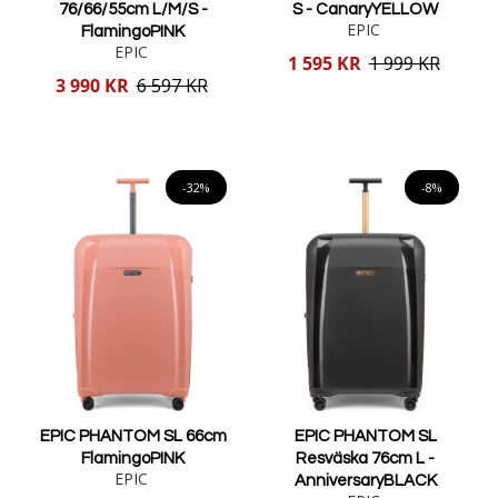
76/66/55cm L/M/S -
S - CanaryYELLOW
EPIC
FlamingoPINK
EPIC
Reducerat
1 595 KR
1 999 KR
pris
Reducerat
3 990 KR
6 597 KR
pris
Lägg i varukorgen
Lägg i varukorgen
-32%
-8%
EPIC PHANTOM SL 66cm
EPIC PHANTOM SL
FlamingoPINK
Resväska 76cm L -
EPIC
AnniversaryBLACK