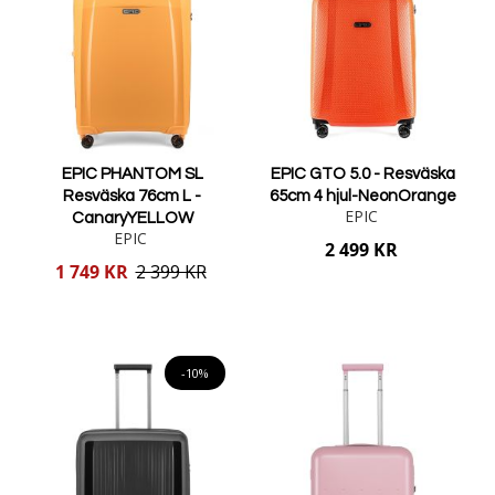
EPIC PHANTOM SL
EPIC GTO 5.0 - Resväska
Resväska 76cm L -
65cm 4 hjul-NeonOrange
EPIC
CanaryYELLOW
EPIC
2 499 KR
Reducerat
1 749 KR
2 399 KR
pris
Lägg i varukorgen
Lägg i varukorgen
-10%