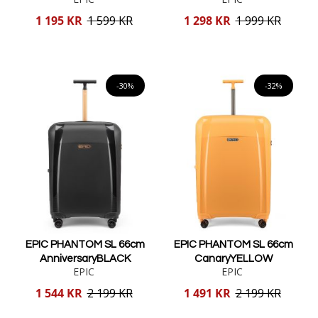
Reducerat
Reducerat
1 195 KR
1 599 KR
1 298 KR
1 999 KR
pris
pris
Lägg i varukorgen
Lägg i varukorgen
-30%
-32%
EPIC PHANTOM SL 66cm
EPIC PHANTOM SL 66cm
AnniversaryBLACK
CanaryYELLOW
EPIC
EPIC
Reducerat
Reducerat
1 544 KR
2 199 KR
1 491 KR
2 199 KR
pris
pris