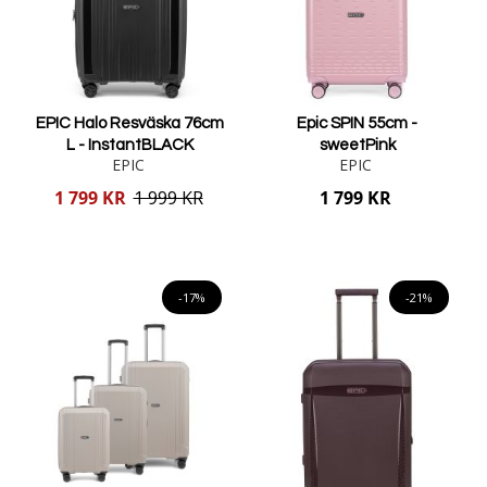
EPIC Halo Resväska 76cm
Epic SPIN 55cm -
L - InstantBLACK
sweetPink
EPIC
EPIC
Reducerat
1 799 KR
1 999 KR
1 799 KR
pris
Lägg i varukorgen
Lägg i varukorgen
-17%
-21%