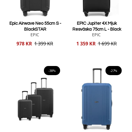
Epic Airwave Neo 55cm S -
EPIC Jupiter 4X Mjuk
BlackSTAR
Resväska 75cm L - Black
EPIC
EPIC
Reducerat
Reducerat
978 KR
1 399 KR
1 359 KR
1 699 KR
pris
pris
Lägg i varukorgen
Lägg i varukorgen
-38%
-27%