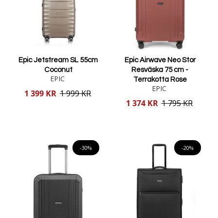
Epic Jetstream SL 55cm
Epic Airwave Neo Stor
Coconut
Resväska 75 cm -
EPIC
Terrakotta Rose
EPIC
Reducerat
1 399 KR
1 999 KR
pris
Reducerat
1 374 KR
1 795 KR
pris
Lägg i varukorgen
Lägg i varukorgen
-30%
-20%