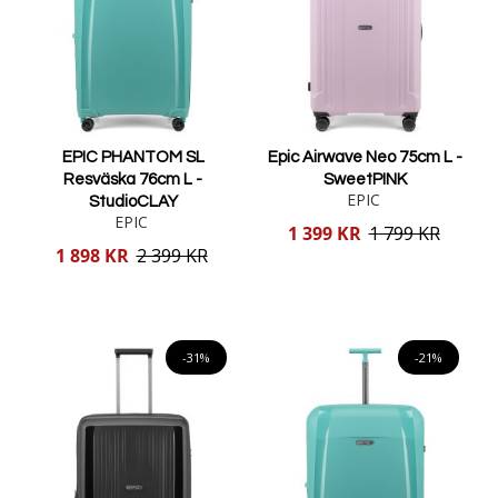
EPIC PHANTOM SL
Epic Airwave Neo 75cm L -
Resväska 76cm L -
SweetPINK
EPIC
StudioCLAY
EPIC
Reducerat
1 399 KR
1 799 KR
pris
Reducerat
1 898 KR
2 399 KR
pris
Lägg i varukorgen
Lägg i varukorgen
-31%
-21%