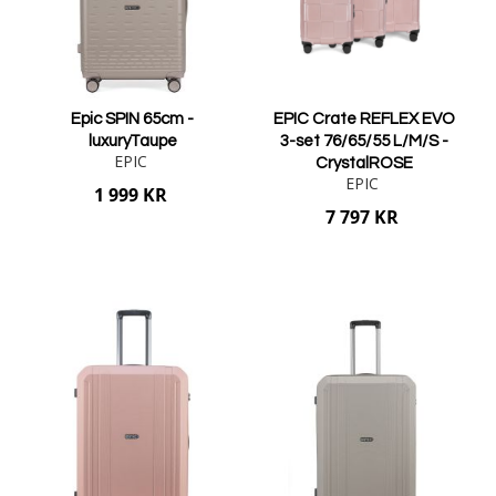
Epic SPIN 65cm -
EPIC Crate REFLEX EVO
luxuryTaupe
3-set 76/65/55 L/M/S -
EPIC
CrystalROSE
EPIC
1 999 KR
7 797 KR
Lägg i varukorgen
Lägg i varukorgen