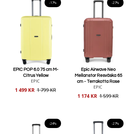
-17%
-27%
EPIC POP 6.0 75 cm M-
Epic Airwave Neo
Citrus Yellow
Mellanstor Resväska 65
EPIC
cm - Terrakotta Rose
EPIC
Reducerat
1 499 KR
1 799 KR
pris
Reducerat
1 174 KR
1 599 KR
pris
Lägg i varukorgen
Lägg i varukorgen
-24%
-27%