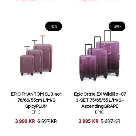
pris
pris
Lägg i varukorgen
Lägg i varukorgen
-40%
-30%
EPIC PHANTOM SL 3-set
Epic Crate EX Wildlife -07
76/66/55cm L/M/S
3-SET 75/65/55 L/M/S -
SpicyPLUM
AscendingGRAPE
EPIC
EPIC
Reducerat
Reducerat
3 990 KR
6 597 KR
3 995 KR
5 697 KR
pris
pris