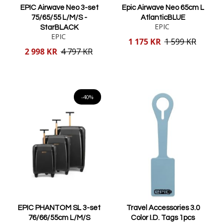
EPIC Airwave Neo 3-set
Epic Airwave Neo 65cm L
75/65/55 L/M/S -
AtlanticBLUE
EPIC
StarBLACK
EPIC
Reducerat
1 175 KR
1 599 KR
pris
Reducerat
2 998 KR
4 797 KR
pris
Lägg i varukorgen
Lägg i varukorgen
-40%
EPIC PHANTOM SL 3-set
Travel Accessories 3.0
76/66/55cm L/M/S
Color I.D. Tags 1pcs