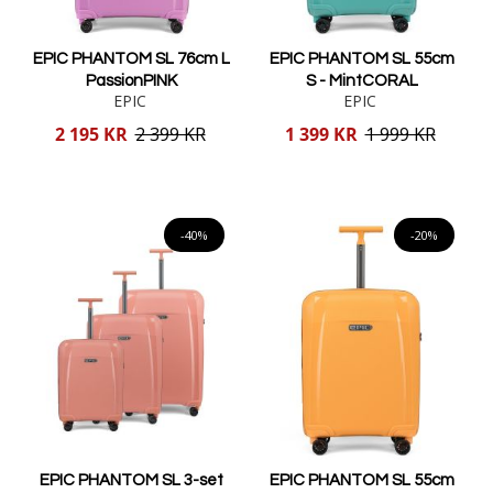
EPIC PHANTOM SL 76cm L
EPIC PHANTOM SL 55cm
PassionPINK
S - MintCORAL
EPIC
EPIC
Reducerat
Reducerat
2 195 KR
2 399 KR
1 399 KR
1 999 KR
pris
pris
Lägg i varukorgen
Lägg i varukorgen
-40%
-20%
EPIC PHANTOM SL 3-set
EPIC PHANTOM SL 55cm