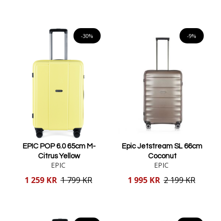
Lägg i varukorgen
Lägg i varukorgen
-30%
-9%
EPIC POP 6.0 65cm M-
Epic Jetstream SL 66cm
Citrus Yellow
Coconut
EPIC
EPIC
Reducerat
Reducerat
1 259 KR
1 799 KR
1 995 KR
2 199 KR
pris
pris
Lägg i varukorgen
Lägg i varukorgen