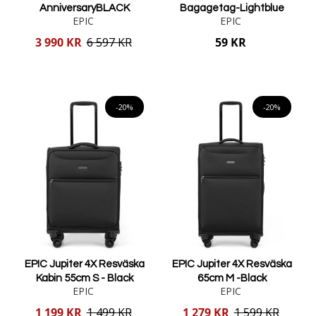
AnniversaryBLACK
Bagagetag-Lightblue
EPIC
EPIC
Reducerat
3 990 KR
6 597 KR
59 KR
pris
Lägg i varukorgen
Lägg i varukorgen
-20%
-20%
EPIC Jupiter 4X Resväska
EPIC Jupiter 4X Resväska
Kabin 55cm S - Black
65cm M -Black
EPIC
EPIC
Reducerat
Reducerat
1 199 KR
1 499 KR
1 279 KR
1 599 KR