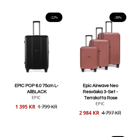
Lägg i varukorgen
Lägg i varukorgen
-22%
-38%
EPIC POP 6.0 75cm L-
Epic Airwave Neo
AllBLACK
Resväska 3-Set -
EPIC
Terrakotta Rose
EPIC
Reducerat
1 395 KR
1 799 KR
pris
Reducerat
2 984 KR
4 797 KR
pris
Lägg i varukorgen
Lägg i varukorgen