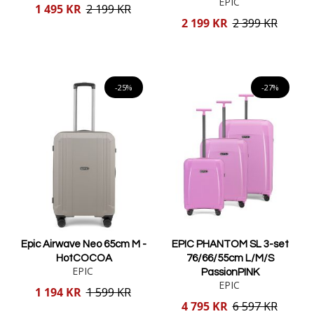
EPIC
Reducerat
1 495 KR
2 199 KR
pris
Reducerat
2 199 KR
2 399 KR
pris
Lägg i varukorgen
Lägg i varukorgen
-25%
-27%
Epic Airwave Neo 65cm M -
EPIC PHANTOM SL 3-set
HotCOCOA
76/66/55cm L/M/S
EPIC
PassionPINK
EPIC
Reducerat
1 194 KR
1 599 KR
pris
Reducerat
4 795 KR
6 597 KR