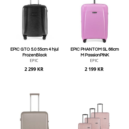
EPIC GTO 5.0 55cm 4 hjul
EPIC PHANTOM SL 66cm
FrozenBlack
M PassionPINK
EPIC
EPIC
2 299 KR
2 199 KR
Lägg i varukorgen
Lägg i varukorgen