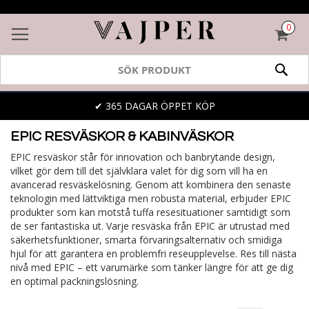
0
VAR
SÖK
✔ 365 DAGAR ÖPPET KÖP
EPIC RESVÄSKOR & KABINVÄSKOR
EPIC resväskor står för innovation och banbrytande design,
vilket gör dem till det självklara valet för dig som vill ha en
avancerad resväskelösning. Genom att kombinera den senaste
teknologin med lättviktiga men robusta material, erbjuder EPIC
produkter som kan motstå tuffa resesituationer samtidigt som
de ser fantastiska ut. Varje resväska från EPIC är utrustad med
säkerhetsfunktioner, smarta förvaringsalternativ och smidiga
hjul för att garantera en problemfri reseupplevelse. Res till nästa
nivå med EPIC – ett varumärke som tänker längre för att ge dig
en optimal packningslösning.