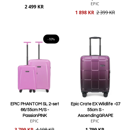
EPIC
2 499 KR
Reducerat
1 898 KR
2 399 KR
pris
Lägg i varukorgen
Lägg i varukorgen
-10%
EPIC PHANTOM SL 2-set
Epic Crate EX Wildlife -07
66/55cm M/S -
55cm S -
PassionPINK
AscendingGRAPE
EPIC
EPIC
Reducerat
3 799 KR
4 198 KR
1 799 KR