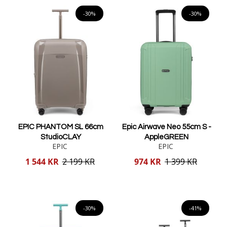
Lägg i varukorgen
Lägg i varukorgen
-30%
-30%
EPIC PHANTOM SL 66cm
Epic Airwave Neo 55cm S -
StudioCLAY
AppleGREEN
EPIC
EPIC
Reducerat
Reducerat
1 544 KR
2 199 KR
974 KR
1 399 KR
pris
pris
Lägg i varukorgen
Lägg i varukorgen
-30%
-41%