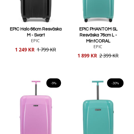
EPIC Halo 66cm Resväska
EPIC PHANTOM SL
M - Svart
Resväska 76cm L -
EPIC
MintCORAL
EPIC
Reducerat
1 249 KR
1 799 KR
pris
Reducerat
1 899 KR
2 399 KR
pris
Lägg i varukorgen
Lägg i varukorgen
-9%
-30%