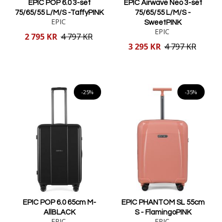
EPIC POP 6.0 3-set
EPIC Airwave Neo 3-set
75/65/55 L/M/S -TaffyPINK
75/65/55 L/M/S -
EPIC
SweetPINK
EPIC
Reducerat
2 795 KR
4 797 KR
pris
Reducerat
3 295 KR
4 797 KR
pris
Lägg i varukorgen
Lägg i varukorgen
-25%
-35%
EPIC POP 6.0 65cm M-
EPIC PHANTOM SL 55cm
AllBLACK
S - FlamingoPINK
EPIC
EPIC