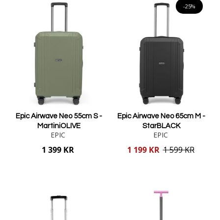
-25%
Epic Airwave Neo 55cm S -
Epic Airwave Neo 65cm M -
MartiniOLIVE
StarBLACK
EPIC
EPIC
Reducerat
1 399 KR
1 199 KR
1 599 KR
pris
Lägg i varukorgen
Lägg i varukorgen