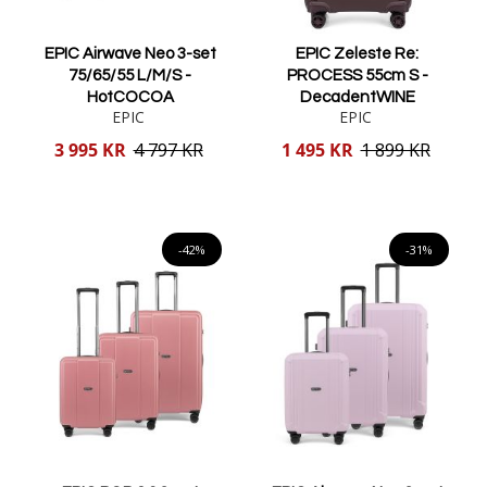
EPIC Airwave Neo 3-set
EPIC Zeleste Re:
75/65/55 L/M/S -
PROCESS 55cm S -
HotCOCOA
DecadentWINE
EPIC
EPIC
Reducerat
Reducerat
3 995 KR
4 797 KR
1 495 KR
1 899 KR
pris
pris
Lägg i varukorgen
Lägg i varukorgen
-42%
-31%