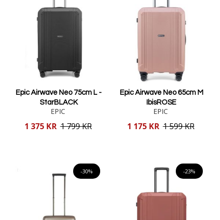
Epic Airwave Neo 75cm L -
Epic Airwave Neo 65cm M
StarBLACK
IbisROSE
EPIC
EPIC
Reducerat
Reducerat
1 375 KR
1 799 KR
1 175 KR
1 599 KR
pris
pris
Lägg i varukorgen
Lägg i varukorgen
-30%
-23%