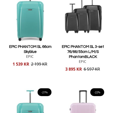
EPIC PHANTOM SL 66cm
EPIC PHANTOM SL 3-set
Skyblue
76/66/55cm L/M/S
EPIC
PhantomBLACK
EPIC
Reducerat
1 539 KR
2 199 KR
pris
Reducerat
3 895 KR
6 597 KR
pris
Lägg i varukorgen
Lägg i varukorgen
-21%
-22%