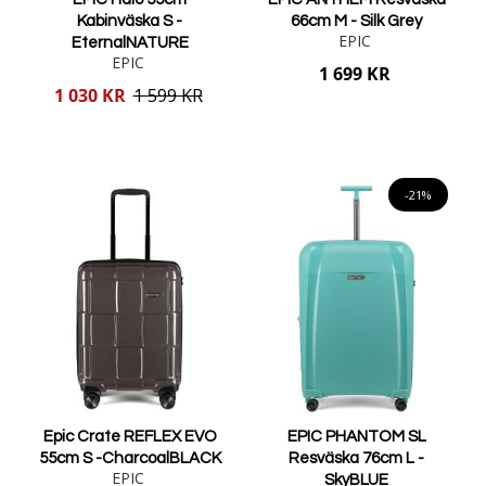
Kabinväska S -
66cm M - Silk Grey
EPIC
EternalNATURE
EPIC
1 699 KR
Reducerat
1 030 KR
1 599 KR
pris
Lägg i varukorgen
Lägg i varukorgen
-21%
Epic Crate REFLEX EVO
EPIC PHANTOM SL
55cm S -CharcoalBLACK
Resväska 76cm L -
EPIC
SkyBLUE