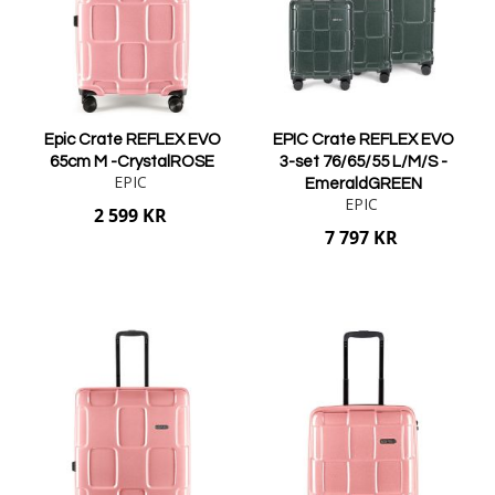
Epic Crate REFLEX EVO
EPIC Crate REFLEX EVO
65cm M -CrystalROSE
3-set 76/65/55 L/M/S -
EPIC
EmeraldGREEN
EPIC
2 599 KR
7 797 KR
Lägg i varukorgen
Lägg i varukorgen