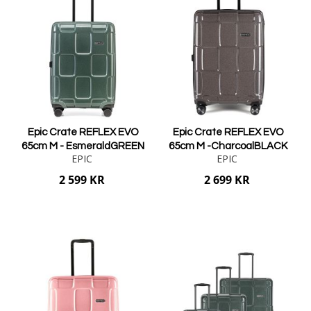
Epic Crate REFLEX EVO
Epic Crate REFLEX EVO
65cm M - EsmeraldGREEN
65cm M -CharcoalBLACK
EPIC
EPIC
2 599 KR
2 699 KR
Lägg i varukorgen
Lägg i varukorgen