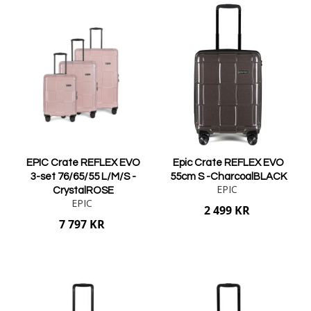
Epic Anthem
-
Epic Pop6
-
Epic Phantom SL
-
EPIC GTO 5.0
-
EPIC AIRWAVE NEO-
EPIC AIRWAVE NEO
EPIC Crate REFLEX EVO
Epic Crate REFLEX EVO
3-set 76/65/55 L/M/S -
55cm S -CharcoalBLACK
EPIC
CrystalROSE
EPIC
2 499 KR
7 797 KR
Lägg i varukorgen
Lägg i varukorgen