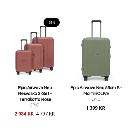
Lägg i varukorgen
Lägg i varukorgen
-38%
Epic Airwave Neo
Epic Airwave Neo 55cm S -
Resväska 3-Set -
MartiniOLIVE
EPIC
Terrakotta Rose
EPIC
1 399 KR
Reducerat
2 984 KR
4 797 KR
pris
Lägg i varukorgen