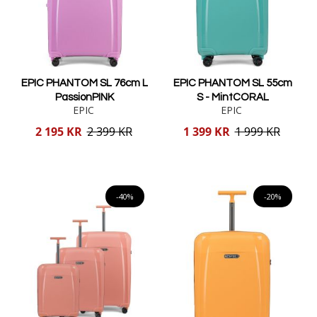
EPIC PHANTOM SL 76cm L
EPIC PHANTOM SL 55cm
PassionPINK
S - MintCORAL
EPIC
EPIC
Reducerat
Reducerat
2 195 KR
2 399 KR
1 399 KR
1 999 KR
pris
pris
Lägg i varukorgen
Lägg i varukorgen
-40%
-20%