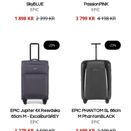
SkyBLUE
PassionPINK
EPIC
EPIC
Reducerat
Reducerat
1 898 KR
2 399 KR
3 799 KR
4 198 KR
pris
pris
Lägg i varukorgen
Lägg i varukorgen
-20%
-23%
EPIC Jupiter 4X Resväska
EPIC PHANTOM SL 66cm
65cm M - ExcaliburGREY
M PhantomBLACK
EPIC
EPIC
Reducerat
Reducerat
1 279 KR
1 599 KR
1 699 KR
2 199 KR