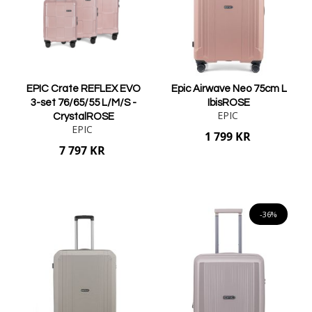
EPIC Crate REFLEX EVO
Epic Airwave Neo 75cm L
3-set 76/65/55 L/M/S -
IbisROSE
EPIC
CrystalROSE
EPIC
1 799 KR
7 797 KR
Lägg i varukorgen
Lägg i varukorgen
-36%