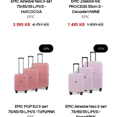
EPIC Airwave Neo 3-set
EPIC Zeleste Re:
75/65/55 L/M/S -
PROCESS 55cm S -
HotCOCOA
DecadentWINE
EPIC
EPIC
Reducerat
Reducerat
3 995 KR
4 797 KR
1 495 KR
1 899 KR
pris
pris
Lägg i varukorgen
Lägg i varukorgen
-42%
-31%
EPIC POP 6.0 3-set
EPIC Airwave Neo 3-set
75/65/55 L/M/S -TaffyPINK
75/65/55 L/M/S -
EPIC