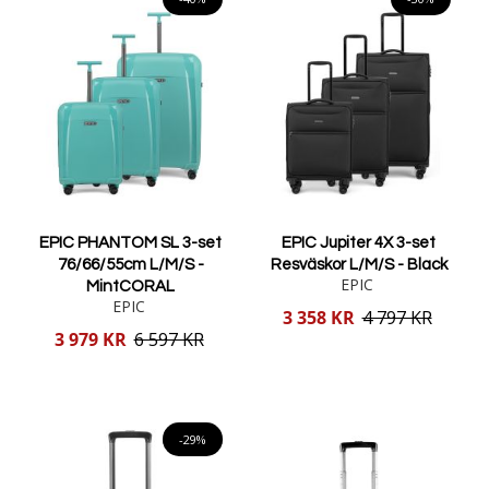
EPIC PHANTOM SL 3-set
EPIC Jupiter 4X 3-set
76/66/55cm L/M/S -
Resväskor L/M/S - Black
EPIC
MintCORAL
EPIC
Reducerat
3 358 KR
4 797 KR
pris
Reducerat
3 979 KR
6 597 KR
pris
Lägg i varukorgen
Lägg i varukorgen
-29%