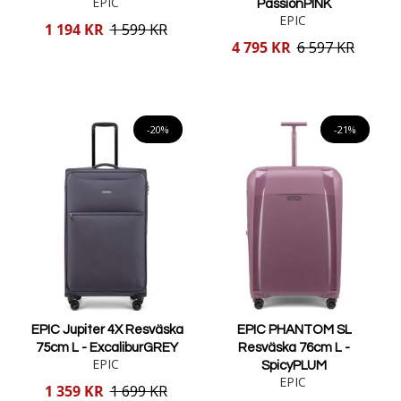
EPIC
PassionPINK
EPIC
Reducerat
1 194 KR
1 599 KR
pris
Reducerat
4 795 KR
6 597 KR
pris
Lägg i varukorgen
Lägg i varukorgen
-20%
-21%
EPIC Jupiter 4X Resväska
EPIC PHANTOM SL
75cm L - ExcaliburGREY
Resväska 76cm L -
EPIC
SpicyPLUM
EPIC
Reducerat
1 359 KR
1 699 KR