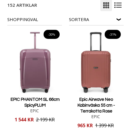
152 ARTIKLAR
SHOPPINGVAL
SORTERA
-30%
-31%
EPIC PHANTOM SL 66cm
Epic Airwave Neo
SpicyPLUM
Kabinväska 55 cm -
EPIC
Terrakotta Rose
EPIC
Reducerat
1 544 KR
2 199 KR
pris
Reducerat
965 KR
1 399 KR
pris