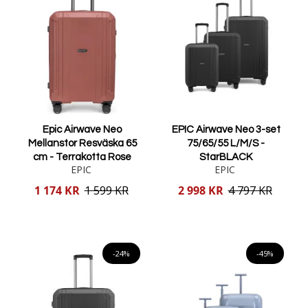
Epic Airwave Neo
EPIC Airwave Neo 3-set
Mellanstor Resväska 65
75/65/55 L/M/S -
cm - Terrakotta Rose
StarBLACK
EPIC
EPIC
Reducerat
Reducerat
1 174 KR
1 599 KR
2 998 KR
4 797 KR
pris
pris
Lägg i varukorgen
Lägg i varukorgen
-24%
-45%