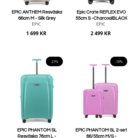
EPIC ANTHEM Resväska
Epic Crate REFLEX EVO
66cm M - Silk Grey
55cm S -CharcoalBLACK
EPIC
EPIC
1 699 KR
2 499 KR
Lägg i varukorgen
Lägg i varukorgen
-21%
-10%
EPIC PHANTOM SL
EPIC PHANTOM SL 2-set
Resväska 76cm L -
66/55cm M/S -