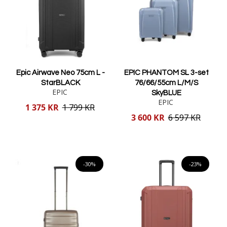
Epic Airwave Neo 75cm L -
EPIC PHANTOM SL 3-set
StarBLACK
76/66/55cm L/M/S
EPIC
SkyBLUE
EPIC
Reducerat
1 375 KR
1 799 KR
pris
Reducerat
3 600 KR
6 597 KR
pris
Lägg i varukorgen
Lägg i varukorgen
-30%
-23%