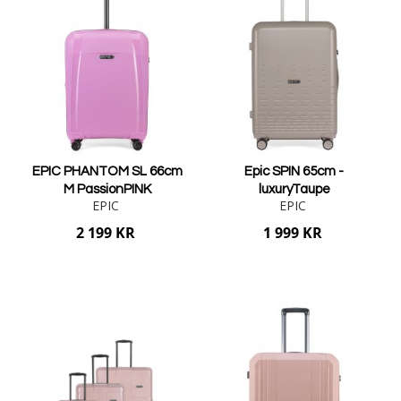
EPIC PHANTOM SL 66cm
Epic SPIN 65cm -
M PassionPINK
luxuryTaupe
EPIC
EPIC
2 199 KR
1 999 KR
Lägg i varukorgen
Lägg i varukorgen