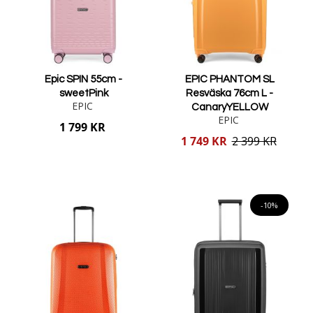
Epic SPIN 55cm -
EPIC PHANTOM SL
sweetPink
Resväska 76cm L -
EPIC
CanaryYELLOW
EPIC
1 799 KR
Reducerat
1 749 KR
2 399 KR
pris
Lägg i varukorgen
Lägg i varukorgen
-10%