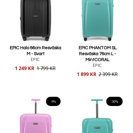
EPIC Halo 66cm Resväska
EPIC PHANTOM SL
M - Svart
Resväska 76cm L -
EPIC
MintCORAL
EPIC
Reducerat
1 249 KR
1 799 KR
pris
Reducerat
1 899 KR
2 399 KR
pris
Lägg i varukorgen
Lägg i varukorgen
-9%
-30%