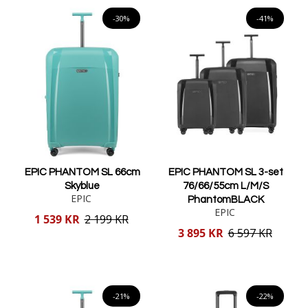
Lägg i varukorgen
Lägg i varukorgen
-30%
-41%
EPIC PHANTOM SL 66cm
EPIC PHANTOM SL 3-set
Skyblue
76/66/55cm L/M/S
EPIC
PhantomBLACK
EPIC
Reducerat
1 539 KR
2 199 KR
pris
Reducerat
3 895 KR
6 597 KR
pris
Lägg i varukorgen
Lägg i varukorgen
-21%
-22%