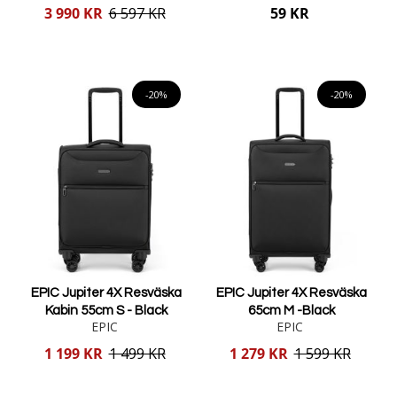
Reducerat
3 990 KR
6 597 KR
59 KR
pris
Lägg i varukorgen
Lägg i varukorgen
-20%
-20%
EPIC Jupiter 4X Resväska
EPIC Jupiter 4X Resväska
Kabin 55cm S - Black
65cm M -Black
EPIC
EPIC
Reducerat
Reducerat
1 199 KR
1 499 KR
1 279 KR
1 599 KR
pris
pris