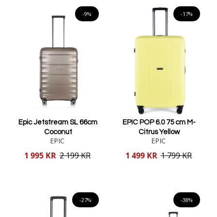
Lägg i varukorgen
-9%
-17%
Epic Jetstream SL 66cm
EPIC POP 6.0 75 cm M-
Coconut
Citrus Yellow
EPIC
EPIC
Reducerat
Reducerat
1 995 KR
2 199 KR
1 499 KR
1 799 KR
pris
pris
Lägg i varukorgen
Lägg i varukorgen
-27%
-38%