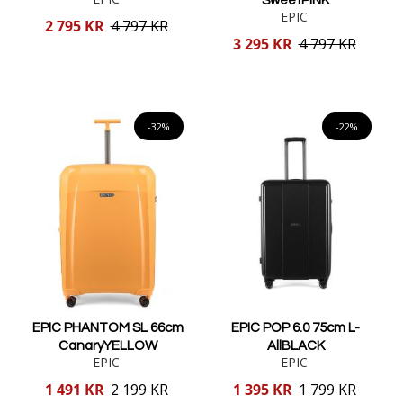
SweetPINK
EPIC
Reducerat
2 795 KR
4 797 KR
pris
Reducerat
3 295 KR
4 797 KR
pris
Lägg i varukorgen
Lägg i varukorgen
-32%
-22%
EPIC PHANTOM SL 66cm
EPIC POP 6.0 75cm L-
CanaryYELLOW
AllBLACK
EPIC
EPIC
Reducerat
Reducerat
1 491 KR
2 199 KR
1 395 KR
1 799 KR
pris
pris