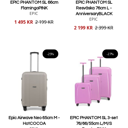
EPIC PHANTOM SL 66cm
EPIC PHANTOM SL
FlamingoPINK
Resväska 76cm L -
EPIC
AnniversaryBLACK
EPIC
Reducerat
1 495 KR
2 199 KR
pris
Reducerat
2 199 KR
2 399 KR
pris
Lägg i varukorgen
Lägg i varukorgen
-25%
-27%
Epic Airwave Neo 65cm M -
EPIC PHANTOM SL 3-set
HotCOCOA
76/66/55cm L/M/S