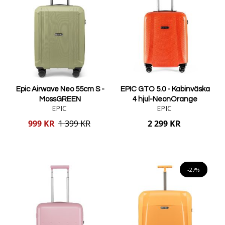
Epic Airwave Neo 55cm S -
EPIC GTO 5.0 - Kabinväska
MossGREEN
4 hjul-NeonOrange
EPIC
EPIC
Reducerat
999 KR
1 399 KR
2 299 KR
pris
Lägg i varukorgen
Lägg i varukorgen
-27%