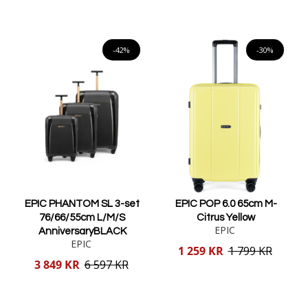
Lägg i varukorgen
Lägg i varukorgen
-42%
-30%
EPIC PHANTOM SL 3-set
EPIC POP 6.0 65cm M-
76/66/55cm L/M/S
Citrus Yellow
EPIC
AnniversaryBLACK
EPIC
Reducerat
1 259 KR
1 799 KR
pris
Reducerat
3 849 KR
6 597 KR
pris
Lägg i varukorgen