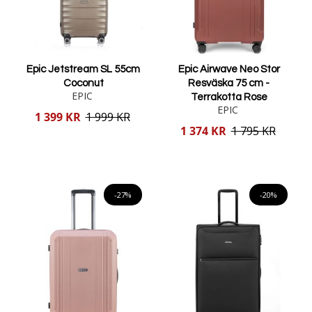
Epic Jetstream SL 55cm
Epic Airwave Neo Stor
Coconut
Resväska 75 cm -
EPIC
Terrakotta Rose
EPIC
Reducerat
1 399 KR
1 999 KR
pris
Reducerat
1 374 KR
1 795 KR
pris
Lägg i varukorgen
Lägg i varukorgen
-27%
-20%