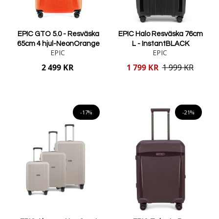
EPIC GTO 5.0 - Resväska
EPIC Halo Resväska 76cm
65cm 4 hjul-NeonOrange
L - InstantBLACK
EPIC
EPIC
Reducerat
2 499 KR
1 799 KR
1 999 KR
pris
Lägg i varukorgen
Lägg i varukorgen
-17%
-21%