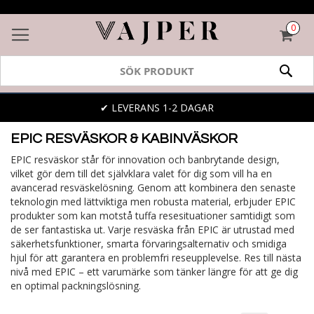
0
VAR
SÖK
✔ LEVERANS 1-2 DAGAR
EPIC RESVÄSKOR & KABINVÄSKOR
EPIC resväskor står för innovation och banbrytande design,
vilket gör dem till det självklara valet för dig som vill ha en
avancerad resväskelösning. Genom att kombinera den senaste
teknologin med lättviktiga men robusta material, erbjuder EPIC
produkter som kan motstå tuffa resesituationer samtidigt som
de ser fantastiska ut. Varje resväska från EPIC är utrustad med
säkerhetsfunktioner, smarta förvaringsalternativ och smidiga
hjul för att garantera en problemfri reseupplevelse. Res till nästa
nivå med EPIC – ett varumärke som tänker längre för att ge dig
en optimal packningslösning.