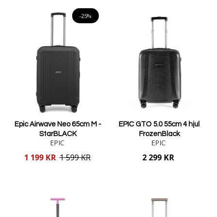
Lägg i varukorgen
-25%
Epic Airwave Neo 65cm M -
EPIC GTO 5.0 55cm 4 hjul
StarBLACK
FrozenBlack
EPIC
EPIC
Reducerat
1 199 KR
1 599 KR
2 299 KR
pris
Lägg i varukorgen
Lägg i varukorgen