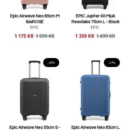
Epic Airwave Neo 65cm M
EPIC Jupiter 4X Mjuk
IbisROSE
Resväska 75cm L - Black
EPIC
EPIC
Reducerat
Reducerat
1 175 KR
1 599 KR
1 359 KR
1 699 KR
pris
pris
Lägg i varukorgen
Lägg i varukorgen
-30%
-27%
Epic Airwave Neo 55cm S -
Epic Airwave Neo 65cm L