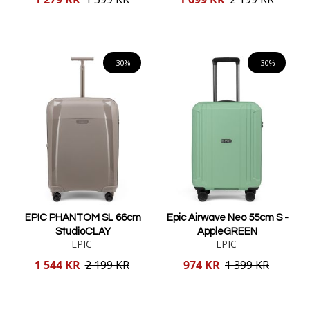
pris
pris
Lägg i varukorgen
Lägg i varukorgen
-30%
-30%
EPIC PHANTOM SL 66cm
Epic Airwave Neo 55cm S -
StudioCLAY
AppleGREEN
EPIC
EPIC
Reducerat
Reducerat
1 544 KR
2 199 KR
974 KR
1 399 KR
pris
pris