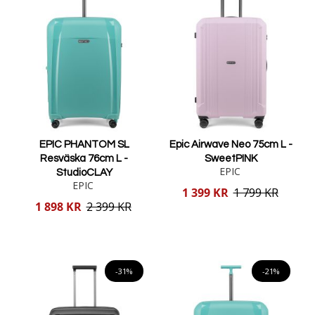
EPIC PHANTOM SL
Epic Airwave Neo 75cm L -
Resväska 76cm L -
SweetPINK
EPIC
StudioCLAY
EPIC
Reducerat
1 399 KR
1 799 KR
pris
Reducerat
1 898 KR
2 399 KR
pris
Lägg i varukorgen
Lägg i varukorgen
-31%
-21%