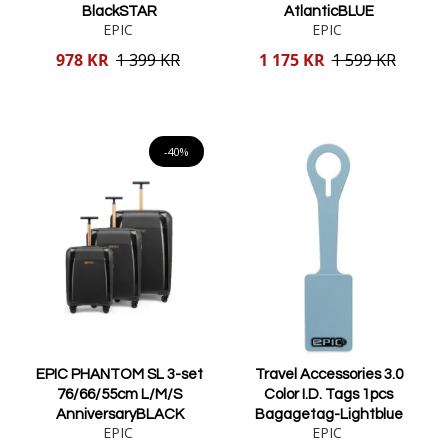
BlackSTAR
AtlanticBLUE
EPIC
EPIC
Reducerat
Reducerat
978 KR
1 399 KR
1 175 KR
1 599 KR
pris
pris
Lägg i varukorgen
Lägg i varukorgen
-40%
EPIC PHANTOM SL 3-set
Travel Accessories 3.0
76/66/55cm L/M/S
Color I.D. Tags 1pcs
AnniversaryBLACK
Bagagetag-Lightblue
EPIC
EPIC