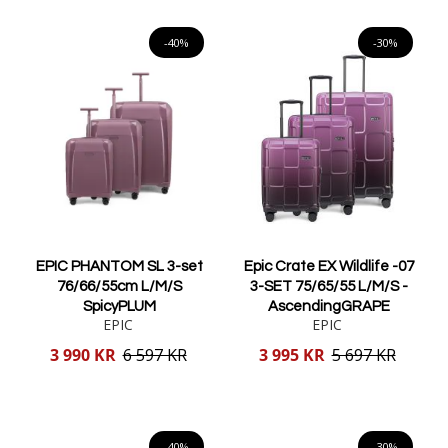
Lägg i varukorgen
Lägg i varukorgen
-40%
-30%
EPIC PHANTOM SL 3-set
Epic Crate EX Wildlife -07
76/66/55cm L/M/S
3-SET 75/65/55 L/M/S -
SpicyPLUM
AscendingGRAPE
EPIC
EPIC
Reducerat
Reducerat
3 990 KR
6 597 KR
3 995 KR
5 697 KR
pris
pris
Lägg i varukorgen
Lägg i varukorgen
-40%
-30%