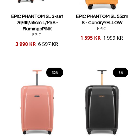
EPIC PHANTOM SL 3-set
EPIC PHANTOM SL 55cm
76/66/55cm L/M/S -
S - CanaryYELLOW
EPIC
FlamingoPINK
EPIC
Reducerat
1 595 KR
1 999 KR
pris
Reducerat
3 990 KR
6 597 KR
pris
Lägg i varukorgen
Lägg i varukorgen
-32%
-8%