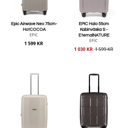
Epic Airwave Neo 75cm-
EPIC Halo 55cm
HotCOCOA
Kabinväska S -
EPIC
EternalNATURE
EPIC
1 599 KR
Reducerat
1 030 KR
1 599 KR
pris
Lägg i varukorgen
Lägg i varukorgen