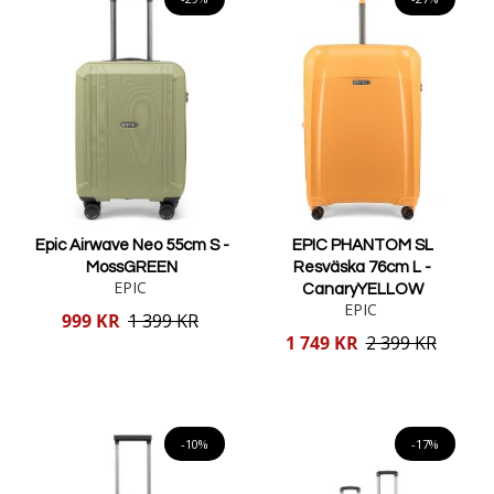
Epic Airwave Neo 55cm S -
EPIC PHANTOM SL
MossGREEN
Resväska 76cm L -
EPIC
CanaryYELLOW
EPIC
Reducerat
999 KR
1 399 KR
pris
Reducerat
1 749 KR
2 399 KR
pris
Lägg i varukorgen
Lägg i varukorgen
-10%
-17%