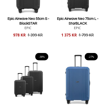
Epic Airwave Neo 55cm S -
Epic Airwave Neo 75cm L -
BlackSTAR
StarBLACK
EPIC
EPIC
Reducerat
Reducerat
978 KR
1 399 KR
1 375 KR
1 799 KR
pris
pris
Lägg i varukorgen
Lägg i varukorgen
-38%
-27%