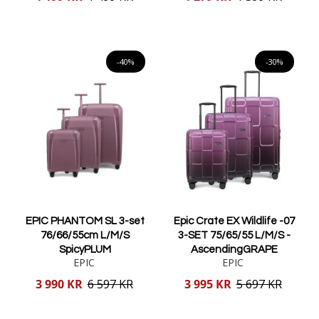
pris
pris
Lägg i varukorgen
Lägg i varukorgen
-40%
-30%
EPIC PHANTOM SL 3-set
Epic Crate EX Wildlife -07
76/66/55cm L/M/S
3-SET 75/65/55 L/M/S -
SpicyPLUM
AscendingGRAPE
EPIC
EPIC
Reducerat
Reducerat
3 990 KR
6 597 KR
3 995 KR
5 697 KR
pris
pris