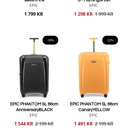
sweetPink
S - FlamingoPINK
EPIC
EPIC
Reducerat
1 799 KR
1 298 KR
1 999 KR
pris
Lägg i varukorgen
Lägg i varukorgen
-30%
-32%
EPIC PHANTOM SL 66cm
EPIC PHANTOM SL 66cm
AnniversaryBLACK
CanaryYELLOW
EPIC
EPIC
Reducerat
Reducerat
1 544 KR
2 199 KR
1 491 KR
2 199 KR
pris
pris