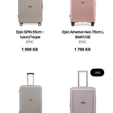
Epic SPIN 65cm -
Epic Airwave Neo 75cm L
luxuryTaupe
IbisROSE
EPIC
EPIC
1 999 KR
1 799 KR
Lägg i varukorgen
Lägg i varukorgen
-36%