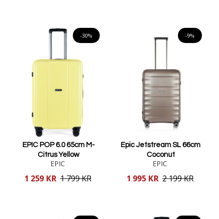
Lägg i varukorgen
Lägg i varukorgen
-30%
-9%
EPIC POP 6.0 65cm M-
Epic Jetstream SL 66cm
Citrus Yellow
Coconut
EPIC
EPIC
Reducerat
Reducerat
1 259 KR
1 799 KR
1 995 KR
2 199 KR
pris
pris
Lägg i varukorgen
Lägg i varukorgen