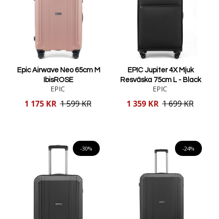
Epic Airwave Neo 65cm M
EPIC Jupiter 4X Mjuk
IbisROSE
Resväska 75cm L - Black
EPIC
EPIC
Reducerat
Reducerat
1 175 KR
1 599 KR
1 359 KR
1 699 KR
pris
pris
Lägg i varukorgen
Lägg i varukorgen
-30%
-24%