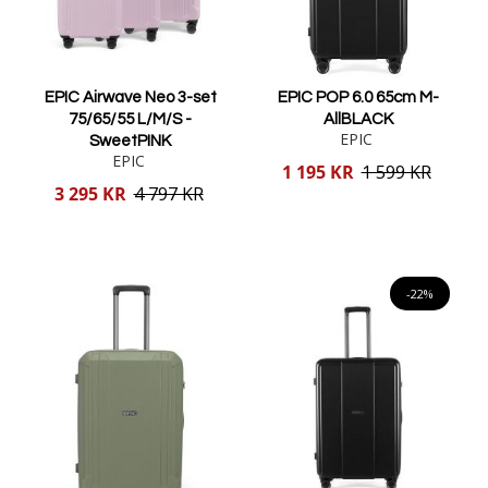
EPIC Airwave Neo 3-set
EPIC POP 6.0 65cm M-
75/65/55 L/M/S -
AllBLACK
EPIC
SweetPINK
EPIC
Reducerat
1 195 KR
1 599 KR
pris
Reducerat
3 295 KR
4 797 KR
pris
Lägg i varukorgen
Lägg i varukorgen
-22%