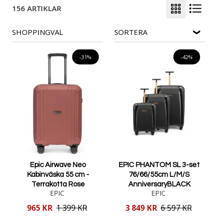
156 ARTIKLAR
SHOPPINGVAL
SORTERA
-31%
-42%
Epic Airwave Neo
EPIC PHANTOM SL 3-set
Kabinväska 55 cm -
76/66/55cm L/M/S
Terrakotta Rose
AnniversaryBLACK
EPIC
EPIC
Reducerat
Reducerat
965 KR
1 399 KR
3 849 KR
6 597 KR
pris
pris