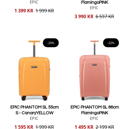
EPIC
FlamingoPINK
EPIC
Reducerat
1 399 KR
1 999 KR
pris
Reducerat
3 990 KR
6 597 KR
pris
Lägg i varukorgen
Lägg i varukorgen
-20%
-32%
EPIC PHANTOM SL 55cm
EPIC PHANTOM SL 66cm
S - CanaryYELLOW
FlamingoPINK
EPIC
EPIC
Reducerat
Reducerat
1 595 KR
1 999 KR
1 495 KR
2 199 KR