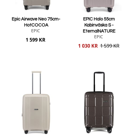
Epic Airwave Neo 75cm-
EPIC Halo 55cm
HotCOCOA
Kabinväska S -
EPIC
EternalNATURE
EPIC
1 599 KR
Reducerat
1 030 KR
1 599 KR
pris
Lägg i varukorgen
Lägg i varukorgen