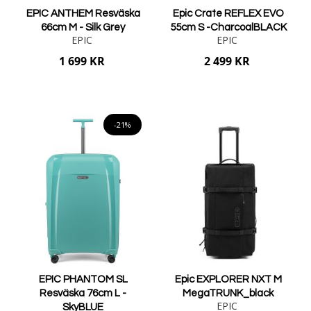
EPIC ANTHEM Resväska
Epic Crate REFLEX EVO
66cm M - Silk Grey
55cm S -CharcoalBLACK
EPIC
EPIC
1 699 KR
2 499 KR
Lägg i varukorgen
Lägg i varukorgen
-21%
EPIC PHANTOM SL
Epic EXPLORER NXT M
Resväska 76cm L -
MegaTRUNK_black
EPIC
SkyBLUE