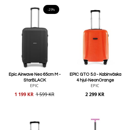
Lägg i varukorgen
-25%
Epic Airwave Neo 65cm M -
EPIC GTO 5.0 - Kabinväska
StarBLACK
4 hjul-NeonOrange
EPIC
EPIC
Reducerat
1 199 KR
1 599 KR
2 299 KR
pris
Lägg i varukorgen
Lägg i varukorgen