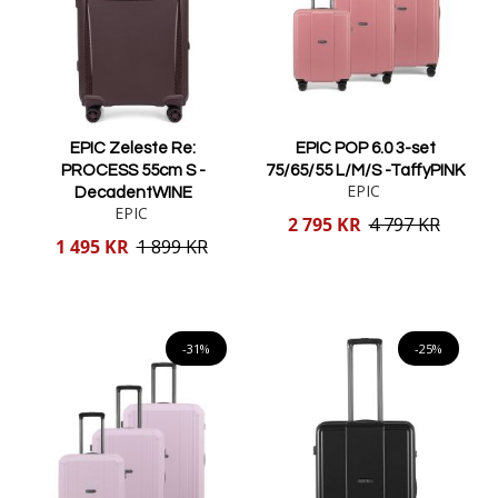
EPIC Zeleste Re:
EPIC POP 6.0 3-set
PROCESS 55cm S -
75/65/55 L/M/S -TaffyPINK
EPIC
DecadentWINE
EPIC
Reducerat
2 795 KR
4 797 KR
pris
Reducerat
1 495 KR
1 899 KR
pris
Lägg i varukorgen
Lägg i varukorgen
-31%
-25%