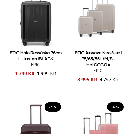
EPIC Halo Resväska 76cm
EPIC Airwave Neo 3-set
L - InstantBLACK
75/65/55 L/M/S -
EPIC
HotCOCOA
EPIC
Reducerat
1 799 KR
1 999 KR
pris
Reducerat
3 995 KR
4 797 KR
pris
Lägg i varukorgen
Lägg i varukorgen
-21%
-42%