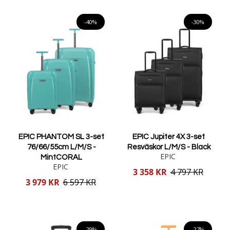
Lägg i varukorgen
Lägg i varukorgen
-40%
-30%
EPIC PHANTOM SL 3-set
EPIC Jupiter 4X 3-set
76/66/55cm L/M/S -
Resväskor L/M/S - Black
EPIC
MintCORAL
EPIC
Reducerat
3 358 KR
4 797 KR
pris
Reducerat
3 979 KR
6 597 KR
pris
Lägg i varukorgen
Lägg i varukorgen
-29%
-27%