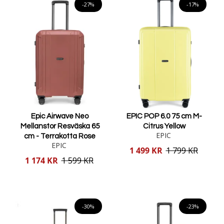
-27%
-17%
Epic Airwave Neo
EPIC POP 6.0 75 cm M-
Mellanstor Resväska 65
Citrus Yellow
EPIC
cm - Terrakotta Rose
EPIC
Reducerat
1 499 KR
1 799 KR
pris
Reducerat
1 174 KR
1 599 KR
pris
Lägg i varukorgen
Lägg i varukorgen
-30%
-23%