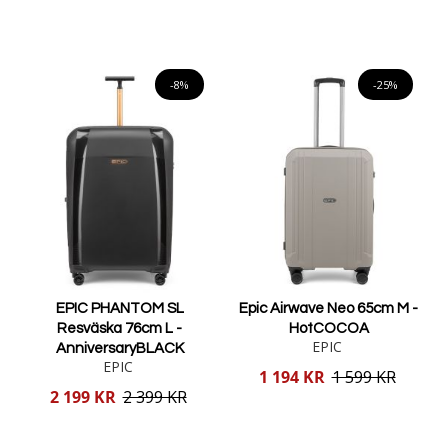
pris
pris
Lägg i varukorgen
Lägg i varukorgen
-8%
-25%
EPIC PHANTOM SL
Epic Airwave Neo 65cm M -
Resväska 76cm L -
HotCOCOA
EPIC
AnniversaryBLACK
EPIC
Reducerat
1 194 KR
1 599 KR
pris
Reducerat
2 199 KR
2 399 KR
pris
Lägg i varukorgen