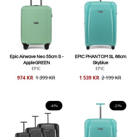
Epic Airwave Neo 55cm S -
EPIC PHANTOM SL 66cm
AppleGREEN
Skyblue
EPIC
EPIC
Reducerat
Reducerat
974 KR
1 399 KR
1 539 KR
2 199 KR
pris
pris
Lägg i varukorgen
Lägg i varukorgen
-41%
-21%