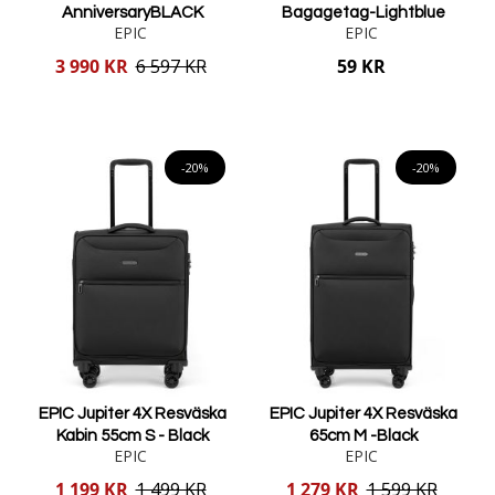
AnniversaryBLACK
Bagagetag-Lightblue
EPIC
EPIC
Reducerat
3 990 KR
6 597 KR
59 KR
pris
Lägg i varukorgen
Lägg i varukorgen
-20%
-20%
EPIC Jupiter 4X Resväska
EPIC Jupiter 4X Resväska
Kabin 55cm S - Black
65cm M -Black
EPIC
EPIC
Reducerat
Reducerat
1 199 KR
1 499 KR
1 279 KR
1 599 KR