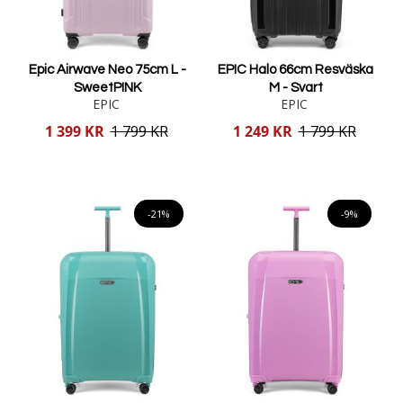
Epic Airwave Neo 75cm L -
EPIC Halo 66cm Resväska
SweetPINK
M - Svart
EPIC
EPIC
Reducerat
Reducerat
1 399 KR
1 799 KR
1 249 KR
1 799 KR
pris
pris
Lägg i varukorgen
Lägg i varukorgen
-21%
-9%