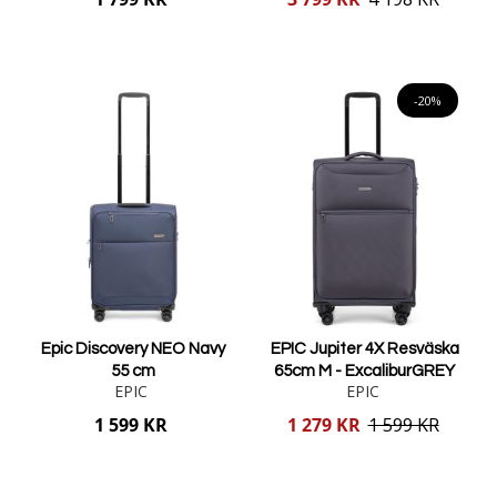
pris
Lägg i varukorgen
Lägg i varukorgen
-20%
Epic Discovery NEO Navy
EPIC Jupiter 4X Resväska
55 cm
65cm M - ExcaliburGREY
EPIC
EPIC
Reducerat
1 599 KR
1 279 KR
1 599 KR
pris