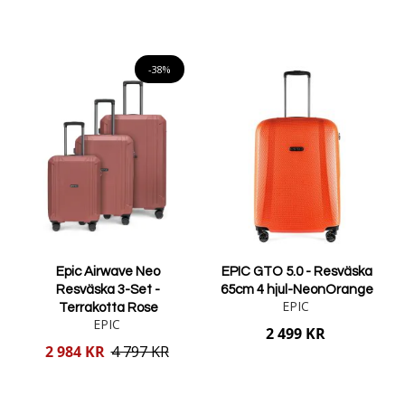
Lägg i varukorgen
Lägg i varukorgen
-38%
Epic Airwave Neo
EPIC GTO 5.0 - Resväska
Resväska 3-Set -
65cm 4 hjul-NeonOrange
EPIC
Terrakotta Rose
EPIC
2 499 KR
Reducerat
2 984 KR
4 797 KR
pris
Lägg i varukorgen