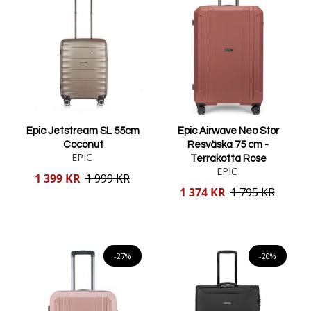
Epic Jetstream SL 55cm
Epic Airwave Neo Stor
Coconut
Resväska 75 cm -
EPIC
Terrakotta Rose
EPIC
Reducerat
1 399 KR
1 999 KR
pris
Reducerat
1 374 KR
1 795 KR
pris
Lägg i varukorgen
Lägg i varukorgen
-27%
-20%