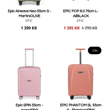
Epic Airwave Neo 55cm S -
EPIC POP 6.0 75cm L-
MartiniOLIVE
AllBLACK
EPIC
EPIC
Reducerat
1 399 KR
1 395 KR
1 799 KR
pris
Lägg i varukorgen
Lägg i varukorgen
-35%
Epic SPIN 55cm -
EPIC PHANTOM SL 55cm