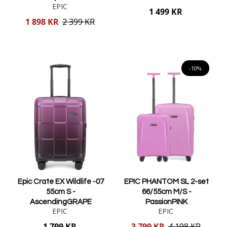
EPIC
1 499 KR
Reducerat
1 898 KR
2 399 KR
pris
Lägg i varukorgen
Lägg i varukorgen
-10%
Epic Crate EX Wildlife -07
EPIC PHANTOM SL 2-set
55cm S -
66/55cm M/S -
AscendingGRAPE
PassionPINK
EPIC
EPIC
Reducerat
1 799 KR
3 799 KR
4 198 KR