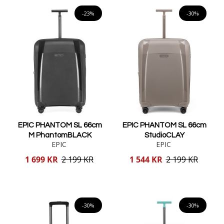
Lägg i varukorgen
Lägg i varukorgen
-23%
-30%
EPIC PHANTOM SL 66cm
EPIC PHANTOM SL 66cm
M PhantomBLACK
StudioCLAY
EPIC
EPIC
Reducerat
Reducerat
1 699 KR
2 199 KR
1 544 KR
2 199 KR
pris
pris
Lägg i varukorgen
Lägg i varukorgen
-30%
-30%