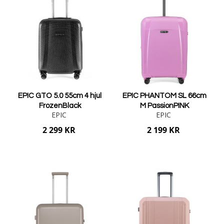
EPIC GTO 5.0 55cm 4 hjul
EPIC PHANTOM SL 66cm
FrozenBlack
M PassionPINK
EPIC
EPIC
2 299 KR
2 199 KR
Lägg i varukorgen
Lägg i varukorgen