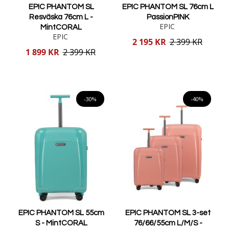
EPIC PHANTOM SL
EPIC PHANTOM SL 76cm L
Resväska 76cm L -
PassionPINK
EPIC
MintCORAL
EPIC
Reducerat
2 195 KR
2 399 KR
pris
Reducerat
1 899 KR
2 399 KR
pris
Lägg i varukorgen
Lägg i varukorgen
-30%
-40%
EPIC PHANTOM SL 55cm
EPIC PHANTOM SL 3-set
S - MintCORAL
76/66/55cm L/M/S -