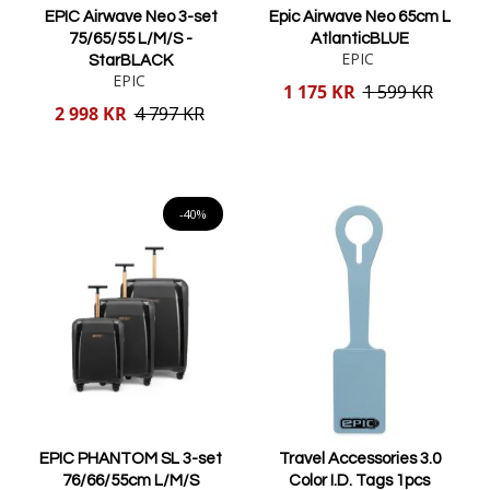
EPIC Airwave Neo 3-set
Epic Airwave Neo 65cm L
75/65/55 L/M/S -
AtlanticBLUE
EPIC
StarBLACK
EPIC
Reducerat
1 175 KR
1 599 KR
pris
Reducerat
2 998 KR
4 797 KR
pris
Lägg i varukorgen
Lägg i varukorgen
-40%
EPIC PHANTOM SL 3-set
Travel Accessories 3.0
76/66/55cm L/M/S
Color I.D. Tags 1pcs