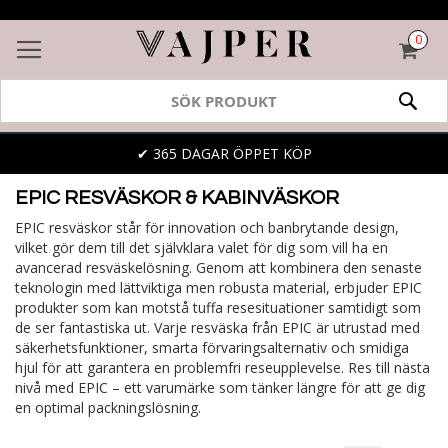
0
VAR
SÖK
✔ 365 DAGAR ÖPPET KÖP
EPIC RESVÄSKOR & KABINVÄSKOR
EPIC resväskor står för innovation och banbrytande design,
vilket gör dem till det självklara valet för dig som vill ha en
avancerad resväskelösning. Genom att kombinera den senaste
teknologin med lättviktiga men robusta material, erbjuder EPIC
produkter som kan motstå tuffa resesituationer samtidigt som
de ser fantastiska ut. Varje resväska från EPIC är utrustad med
säkerhetsfunktioner, smarta förvaringsalternativ och smidiga
hjul för att garantera en problemfri reseupplevelse. Res till nästa
nivå med EPIC – ett varumärke som tänker längre för att ge dig
en optimal packningslösning.