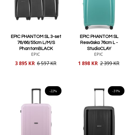
EPIC PHANTOM SL 3-set
EPIC PHANTOM SL
76/66/55cm L/M/S
Resväska 76cm L -
PhantomBLACK
StudioCLAY
EPIC
EPIC
Reducerat
Reducerat
3 895 KR
6 597 KR
1 898 KR
2 399 KR
pris
pris
Lägg i varukorgen
Lägg i varukorgen
-22%
-31%