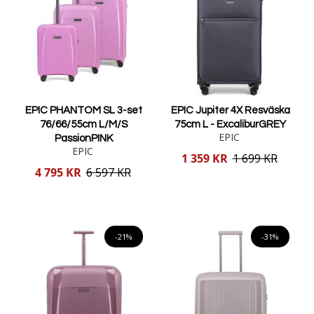
EPIC PHANTOM SL 3-set
EPIC Jupiter 4X Resväska
76/66/55cm L/M/S
75cm L - ExcaliburGREY
EPIC
PassionPINK
EPIC
Reducerat
1 359 KR
1 699 KR
pris
Reducerat
4 795 KR
6 597 KR
pris
Lägg i varukorgen
Lägg i varukorgen
-21%
-31%