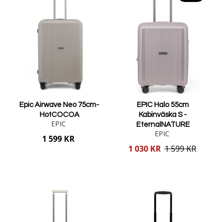
Epic Airwave Neo 75cm-
EPIC Halo 55cm
HotCOCOA
Kabinväska S -
EPIC
EternalNATURE
EPIC
1 599 KR
Reducerat
1 030 KR
1 599 KR
pris
Lägg i varukorgen
Lägg i varukorgen