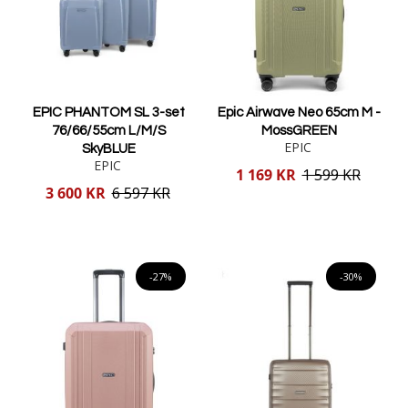
EPIC PHANTOM SL 3-set
Epic Airwave Neo 65cm M -
76/66/55cm L/M/S
MossGREEN
EPIC
SkyBLUE
EPIC
Reducerat
1 169 KR
1 599 KR
pris
Reducerat
3 600 KR
6 597 KR
pris
Lägg i varukorgen
Lägg i varukorgen
-27%
-30%