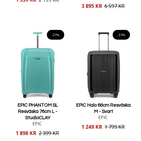
pris
Reducerat
3 895 KR
6 597 KR
pris
Lägg i varukorgen
Lägg i varukorgen
-21%
-31%
EPIC PHANTOM SL
EPIC Halo 66cm Resväska
Resväska 76cm L -
M - Svart
EPIC
StudioCLAY
EPIC
Reducerat
1 249 KR
1 799 KR
pris
Reducerat
1 898 KR
2 399 KR
pris