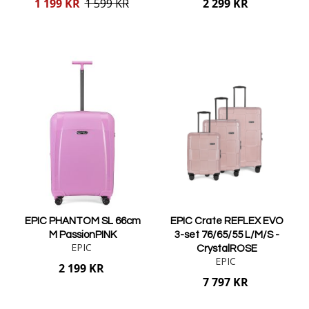
Reducerat
1 199 KR
1 599 KR
2 299 KR
pris
Lägg i varukorgen
Lägg i varukorgen
EPIC PHANTOM SL 66cm
EPIC Crate REFLEX EVO
M PassionPINK
3-set 76/65/55 L/M/S -
EPIC
CrystalROSE
EPIC
2 199 KR
7 797 KR