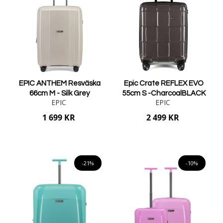
EPIC ANTHEM Resväska
Epic Crate REFLEX EVO
66cm M - Silk Grey
55cm S -CharcoalBLACK
EPIC
EPIC
1 699 KR
2 499 KR
Lägg i varukorgen
Lägg i varukorgen
-21%
-10%