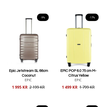
Lägg i varukorgen
Lägg i varukorgen
-9%
-17%
Epic Jetstream SL 66cm
EPIC POP 6.0 75 cm M-
Coconut
Citrus Yellow
EPIC
EPIC
Reducerat
Reducerat
1 995 KR
2 199 KR
1 499 KR
1 799 KR
pris
pris
Lägg i varukorgen
Lägg i varukorgen