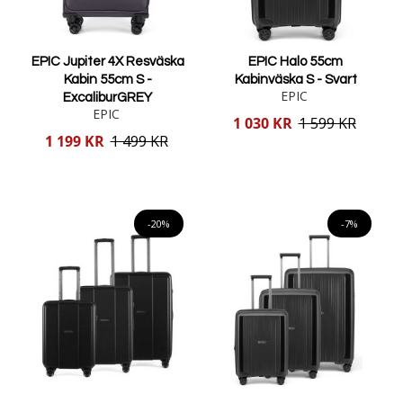
EPIC Jupiter 4X Resväska
EPIC Halo 55cm
Kabin 55cm S -
Kabinväska S - Svart
EPIC
ExcaliburGREY
EPIC
Reducerat
1 030 KR
1 599 KR
pris
Reducerat
1 199 KR
1 499 KR
pris
Lägg i varukorgen
Lägg i varukorgen
-20%
-7%