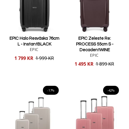
EPIC Halo Resväska 76cm
EPIC Zeleste Re:
L - InstantBLACK
PROCESS 55cm S -
EPIC
DecadentWINE
EPIC
Reducerat
1 799 KR
1 999 KR
pris
Reducerat
1 495 KR
1 899 KR
pris
Lägg i varukorgen
Lägg i varukorgen
-17%
-42%