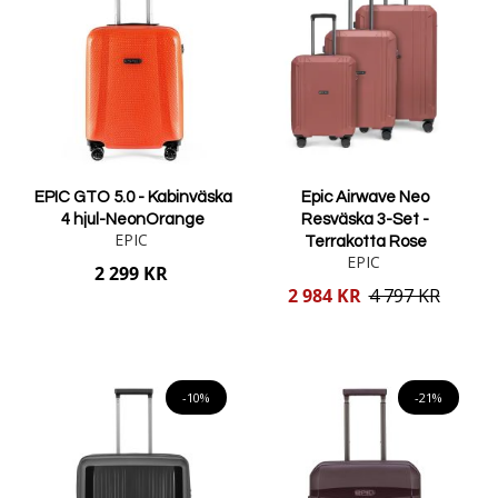
EPIC GTO 5.0 - Kabinväska
Epic Airwave Neo
4 hjul-NeonOrange
Resväska 3-Set -
EPIC
Terrakotta Rose
EPIC
2 299 KR
Reducerat
2 984 KR
4 797 KR
pris
Lägg i varukorgen
Lägg i varukorgen
-10%
-21%