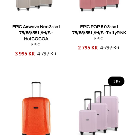
EPIC Airwave Neo 3-set
EPIC POP 6.0 3-set
75/65/55 L/M/S -
75/65/55 L/M/S -TaffyPINK
EPIC
HotCOCOA
EPIC
Reducerat
2 795 KR
4 797 KR
pris
Reducerat
3 995 KR
4 797 KR
pris
Lägg i varukorgen
Lägg i varukorgen
-31%