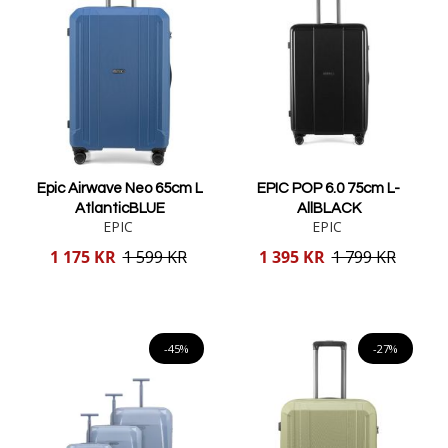
Epic Airwave Neo 65cm L
EPIC POP 6.0 75cm L-
AtlanticBLUE
AllBLACK
EPIC
EPIC
Reducerat
Reducerat
1 175 KR
1 599 KR
1 395 KR
1 799 KR
pris
pris
Lägg i varukorgen
Lägg i varukorgen
-45%
-27%