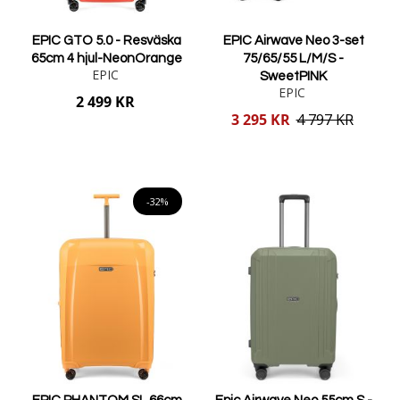
EPIC GTO 5.0 - Resväska
EPIC Airwave Neo 3-set
65cm 4 hjul-NeonOrange
75/65/55 L/M/S -
EPIC
SweetPINK
EPIC
2 499 KR
Reducerat
3 295 KR
4 797 KR
pris
Lägg i varukorgen
Lägg i varukorgen
-32%