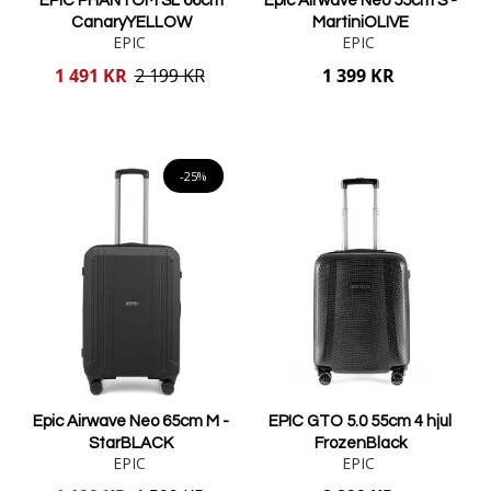
EPIC PHANTOM SL 66cm
Epic Airwave Neo 55cm S -
CanaryYELLOW
MartiniOLIVE
EPIC
EPIC
Reducerat
1 491 KR
2 199 KR
1 399 KR
pris
Lägg i varukorgen
Lägg i varukorgen
-25%
Epic Airwave Neo 65cm M -
EPIC GTO 5.0 55cm 4 hjul
StarBLACK
FrozenBlack
EPIC
EPIC