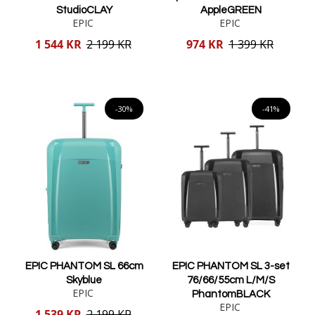
StudioCLAY
AppleGREEN
EPIC
EPIC
Reducerat
Reducerat
1 544 KR
2 199 KR
974 KR
1 399 KR
pris
pris
Lägg i varukorgen
Lägg i varukorgen
-30%
-41%
EPIC PHANTOM SL 66cm
EPIC PHANTOM SL 3-set
Skyblue
76/66/55cm L/M/S
EPIC
PhantomBLACK
EPIC
Reducerat
1 539 KR
2 199 KR