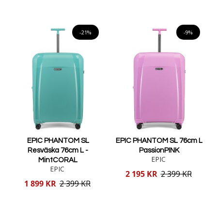
Lägg i varukorgen
Lägg i varukorgen
-21%
-9%
EPIC PHANTOM SL
EPIC PHANTOM SL 76cm L
Resväska 76cm L -
PassionPINK
EPIC
MintCORAL
EPIC
Reducerat
2 195 KR
2 399 KR
pris
Reducerat
1 899 KR
2 399 KR
pris
Lägg i varukorgen
Lägg i varukorgen