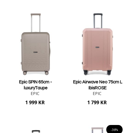
Lägg i varukorgen
Lägg i varukorgen
Epic SPIN 65cm -
Epic Airwave Neo 75cm L
luxuryTaupe
IbisROSE
EPIC
EPIC
1 999 KR
1 799 KR
Lägg i varukorgen
Lägg i varukorgen
-36%