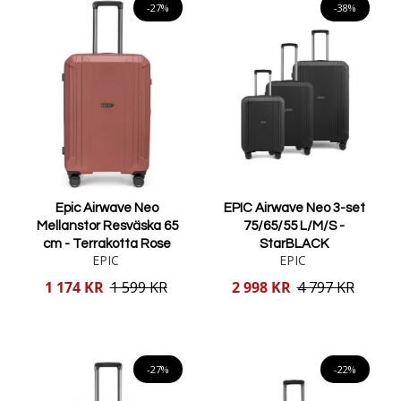
-27%
-38%
Epic Airwave Neo
EPIC Airwave Neo 3-set
Mellanstor Resväska 65
75/65/55 L/M/S -
cm - Terrakotta Rose
StarBLACK
EPIC
EPIC
Reducerat
Reducerat
1 174 KR
1 599 KR
2 998 KR
4 797 KR
pris
pris
Lägg i varukorgen
Lägg i varukorgen
-27%
-22%