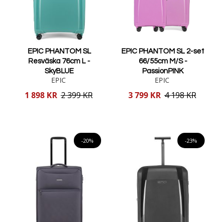
EPIC PHANTOM SL
EPIC PHANTOM SL 2-set
Resväska 76cm L -
66/55cm M/S -
SkyBLUE
PassionPINK
EPIC
EPIC
Reducerat
Reducerat
1 898 KR
2 399 KR
3 799 KR
4 198 KR
pris
pris
Lägg i varukorgen
Lägg i varukorgen
-20%
-23%