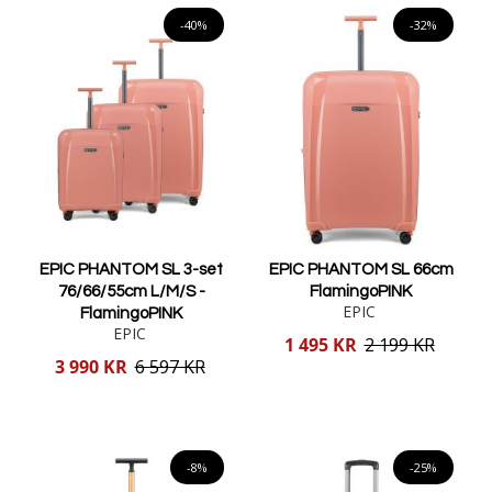
-40%
-32%
EPIC PHANTOM SL 3-set
EPIC PHANTOM SL 66cm
76/66/55cm L/M/S -
FlamingoPINK
EPIC
FlamingoPINK
EPIC
Reducerat
1 495 KR
2 199 KR
pris
Reducerat
3 990 KR
6 597 KR
pris
Lägg i varukorgen
Lägg i varukorgen
-8%
-25%