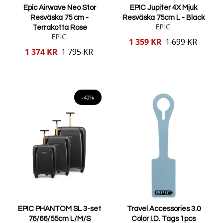
Epic Airwave Neo Stor
EPIC Jupiter 4X Mjuk
Resväska 75 cm -
Resväska 75cm L - Black
EPIC
Terrakotta Rose
EPIC
Reducerat
1 359 KR
1 699 KR
pris
Reducerat
1 374 KR
1 795 KR
pris
Lägg i varukorgen
Lägg i varukorgen
-40%
EPIC PHANTOM SL 3-set
Travel Accessories 3.0
76/66/55cm L/M/S
Color I.D. Tags 1pcs