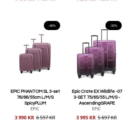
pris
pris
Lägg i varukorgen
Lägg i varukorgen
-40%
-30%
EPIC PHANTOM SL 3-set
Epic Crate EX Wildlife -07
76/66/55cm L/M/S
3-SET 75/65/55 L/M/S -
SpicyPLUM
AscendingGRAPE
EPIC
EPIC
Reducerat
Reducerat
3 990 KR
6 597 KR
3 995 KR
5 697 KR
pris
pris