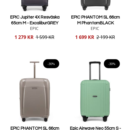
EPIC Jupiter 4X Resväska
EPIC PHANTOM SL 66cm
65cm M - ExcaliburGREY
M PhantomBLACK
EPIC
EPIC
Reducerat
Reducerat
1 279 KR
1 599 KR
1 699 KR
2 199 KR
pris
pris
Lägg i varukorgen
Lägg i varukorgen
-30%
-30%
EPIC PHANTOM SL 66cm
Epic Airwave Neo 55cm S -