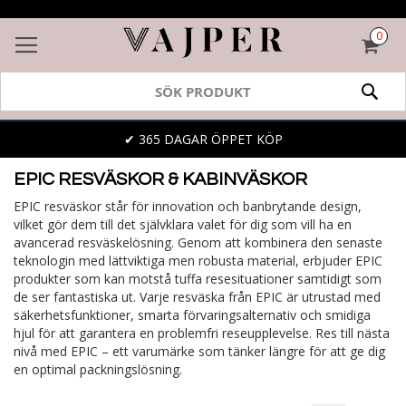
0
VAR
SÖK
✔ 365 DAGAR ÖPPET KÖP
EPIC RESVÄSKOR & KABINVÄSKOR
EPIC resväskor står för innovation och banbrytande design,
vilket gör dem till det självklara valet för dig som vill ha en
avancerad resväskelösning. Genom att kombinera den senaste
teknologin med lättviktiga men robusta material, erbjuder EPIC
produkter som kan motstå tuffa resesituationer samtidigt som
de ser fantastiska ut. Varje resväska från EPIC är utrustad med
säkerhetsfunktioner, smarta förvaringsalternativ och smidiga
hjul för att garantera en problemfri reseupplevelse. Res till nästa
nivå med EPIC – ett varumärke som tänker längre för att ge dig
en optimal packningslösning.