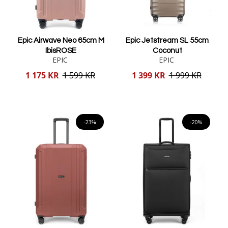
Epic Airwave Neo 65cm M
Epic Jetstream SL 55cm
IbisROSE
Coconut
EPIC
EPIC
Reducerat
Reducerat
1 175 KR
1 599 KR
1 399 KR
1 999 KR
pris
pris
Lägg i varukorgen
Lägg i varukorgen
-23%
-20%