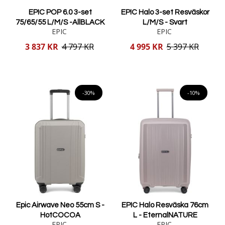
EPIC POP 6.0 3-set
EPIC Halo 3-set Resväskor
75/65/55 L/M/S -AllBLACK
L/M/S - Svart
EPIC
EPIC
Reducerat
Reducerat
3 837 KR
4 797 KR
4 995 KR
5 397 KR
pris
pris
Lägg i varukorgen
Lägg i varukorgen
-30%
-10%
Epic Airwave Neo 55cm S -
EPIC Halo Resväska 76cm
HotCOCOA
L - EternalNATURE
EPIC
EPIC