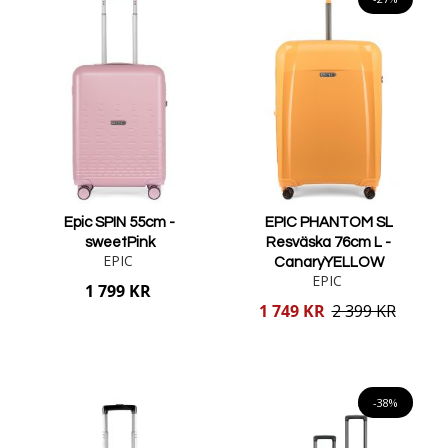
Epic SPIN 55cm -
EPIC PHANTOM SL
sweetPink
Resväska 76cm L -
EPIC
CanaryYELLOW
EPIC
1 799 KR
Reducerat
1 749 KR
2 399 KR
pris
Lägg i varukorgen
Lägg i varukorgen
-38%