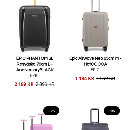
EPIC PHANTOM SL
Epic Airwave Neo 65cm M -
Resväska 76cm L -
HotCOCOA
EPIC
AnniversaryBLACK
EPIC
Reducerat
1 194 KR
1 599 KR
pris
Reducerat
2 199 KR
2 399 KR
pris
Lägg i varukorgen
Lägg i varukorgen
-27%
-20%