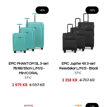
Lägg i varukorgen
Lägg i varukorgen
-40%
-30%
EPIC PHANTOM SL 3-set
EPIC Jupiter 4X 3-set
76/66/55cm L/M/S -
Resväskor L/M/S - Black
EPIC
MintCORAL
EPIC
Reducerat
3 358 KR
4 797 KR
pris
Reducerat
3 979 KR
6 597 KR
pris
Lägg i varukorgen
Lägg i varukorgen
-27%