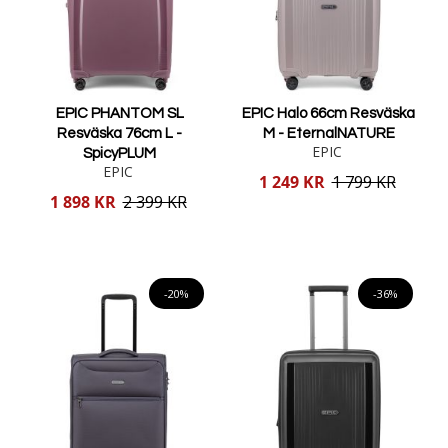
EPIC PHANTOM SL
EPIC Halo 66cm Resväska
Resväska 76cm L -
M - EternalNATURE
EPIC
SpicyPLUM
EPIC
Reducerat
1 249 KR
1 799 KR
pris
Reducerat
1 898 KR
2 399 KR
pris
Lägg i varukorgen
Lägg i varukorgen
-20%
-36%