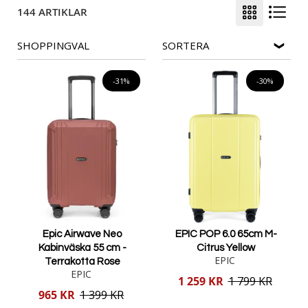
144 ARTIKLAR
SHOPPINGVAL
SORTERA
-31%
-30%
Epic Airwave Neo
EPIC POP 6.0 65cm M-
Kabinväska 55 cm -
Citrus Yellow
EPIC
Terrakotta Rose
EPIC
Reducerat
1 259 KR
1 799 KR
pris
Reducerat
965 KR
1 399 KR
pris