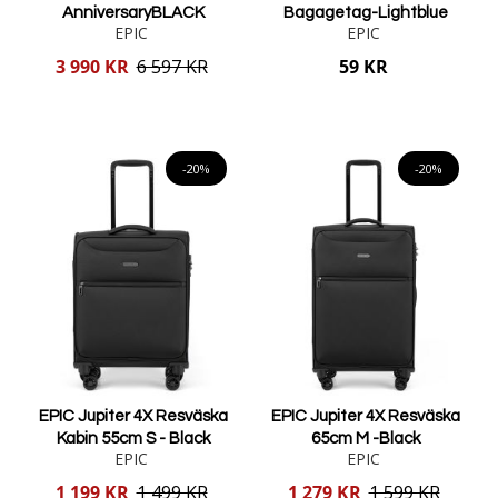
AnniversaryBLACK
Bagagetag-Lightblue
EPIC
EPIC
Reducerat
3 990 KR
6 597 KR
59 KR
pris
Lägg i varukorgen
Lägg i varukorgen
-20%
-20%
EPIC Jupiter 4X Resväska
EPIC Jupiter 4X Resväska
Kabin 55cm S - Black
65cm M -Black
EPIC
EPIC
Reducerat
Reducerat
1 199 KR
1 499 KR
1 279 KR
1 599 KR