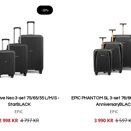
Lägg i varukorgen
Lägg i varukorgen
-38%
ve Neo 3-set 75/65/55 L/M/S -
EPIC PHANTOM SL 3-set 76/6
StarBLACK
AnniversaryBLAC
EPIC
EPIC
Reducerat
2 998 KR
4 797 KR
3 990 KR
6 597 
pris