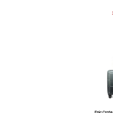
Reducerat
pris
Epic Crate