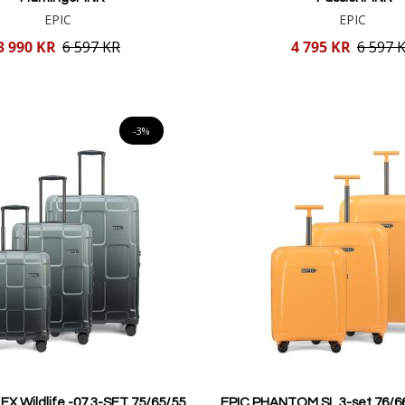
EPIC
EPIC
Reducerat
3 990 KR
6 597 KR
4 795 KR
6 597 
pris
Lägg i varukorgen
Lägg i varukorgen
-3%
 EX Wildlife -07 3-SET 75/65/55
EPIC PHANTOM SL 3-set 76/6