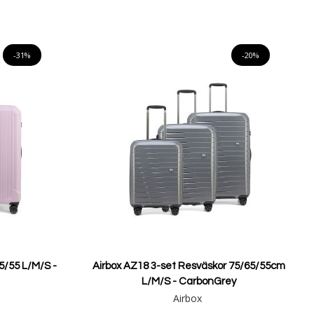
Lägg i varukorgen
-31%
-20%
5/55 L/M/S -
Airbox AZ18 3-set Resväskor 75/65/55cm
L/M/S - CarbonGrey
Airbox