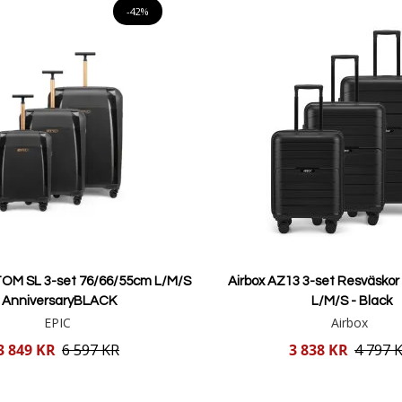
-42%
OM SL 3-set 76/66/55cm L/M/S
Airbox AZ13 3-set Resväsko
AnniversaryBLACK
L/M/S - Black
EPIC
Airbox
Reducerat
3 849 KR
6 597 KR
3 838 KR
4 797 
pris