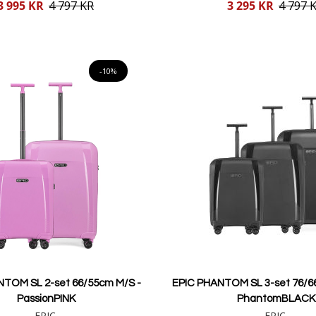
Reducerat
3 995 KR
4 797 KR
3 295 KR
4 797 
pris
Lägg i varukorgen
Lägg i varukorgen
-10%
NTOM SL 2-set 66/55cm M/S -
EPIC PHANTOM SL 3-set 76/6
PassionPINK
PhantomBLACK
EPIC
EPIC