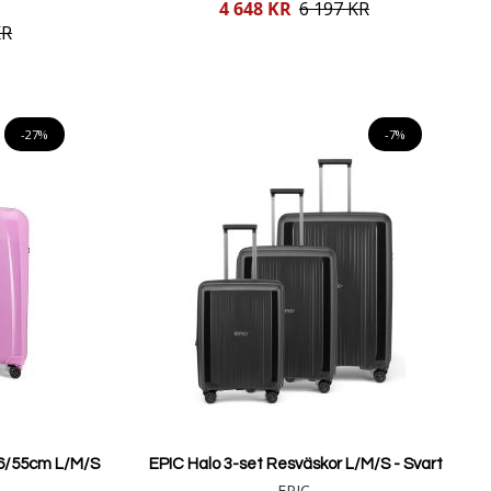
Reducerat
4 648 KR
6 197 KR
pris
KR
Lägg i varukorgen
-27%
-7%
6/55cm L/M/S
EPIC Halo 3-set Resväskor L/M/S - Svart
EPIC