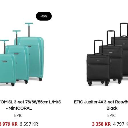
Lägg i varukorgen
Lägg i varukorgen
-40%
OM SL 3-set 76/66/55cm L/M/S
EPIC Jupiter 4X 3-set Resvä
- MintCORAL
Black
EPIC
EPIC
Reducerat
3 979 KR
6 597 KR
3 358 KR
4 797 
pris