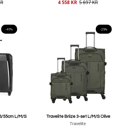
Reducerat
KR
4 558 KR
5 697 KR
pris
Lägg i varukorgen
-41%
-25%
6/55cm L/M/S
Travelite Briize 3-set L/M/S Olive
Travelite