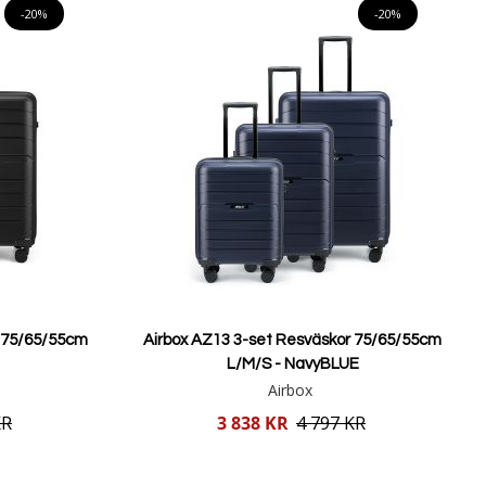
-20%
-20%
r 75/65/55cm
Airbox AZ13 3-set Resväskor 75/65/55cm
L/M/S - NavyBLUE
Airbox
Reducerat
KR
3 838 KR
4 797 KR
pris