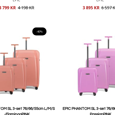
Reducerat
3 799 KR
4 198 KR
3 895 KR
6 597 
pris
Lägg i varukorgen
Lägg i varukorgen
-40%
OM SL 3-set 76/66/55cm L/M/S
EPIC PHANTOM SL 3-set 76/6
-FlamingoPINK
PassionPINK