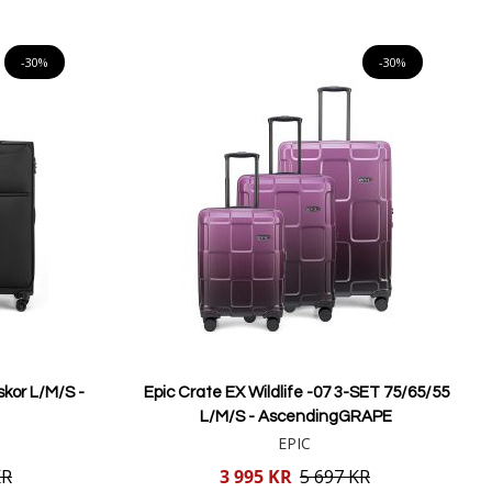
Lägg i varukorgen
-30%
-30%
skor L/M/S -
Epic Crate EX Wildlife -07 3-SET 75/65/55
L/M/S - AscendingGRAPE
EPIC
Reducerat
KR
3 995 KR
5 697 KR
pris