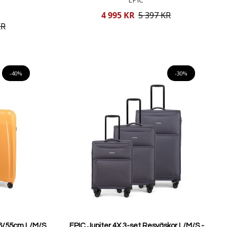
Reducerat
4 995 KR
5 397 KR
pris
KR
Lägg i varukorgen
-40%
-30%
6/55cm L/M/S
EPIC Jupiter 4X 3-set Resväskor L/M/S -