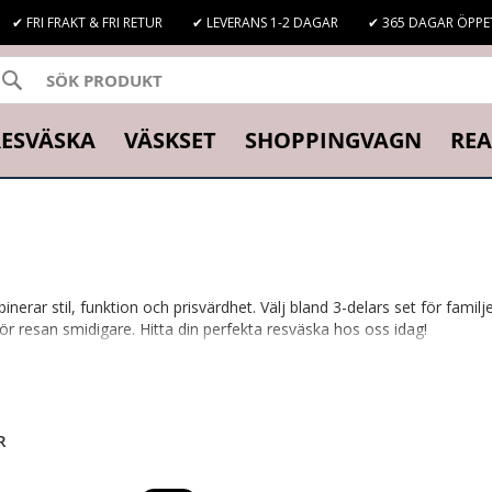
✔ FRI FRAKT & FRI RETUR
✔ LEVERANS 1-2 DAGAR
✔ 365 DAGAR ÖPPE
SÖK
K
ESVÄSKA
VÄSKSET
SHOPPINGVAGN
REA
ar stil, funktion och prisvärdhet. Välj bland 3-delars set för familje
 gör resan smidigare. Hitta din perfekta resväska hos oss idag!
R