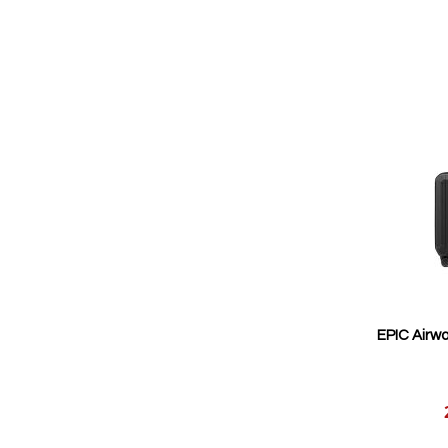
EPIC Airwa
Reducerat
pris