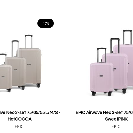
Lägg i varukorgen
Lägg i varukorgen
-17%
ve Neo 3-set 75/65/55 L/M/S -
EPIC Airwave Neo 3-set 75/6
HotCOCOA
SweetPINK
EPIC
EPIC