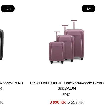
Lägg i varukorgen
-40%
-40%
6/55cm L/M/S
EPIC PHANTOM SL 3-set 76/66/55cm L/M/S
K
SpicyPLUM
EPIC
Reducerat
KR
3 990 KR
6 597 KR
pris