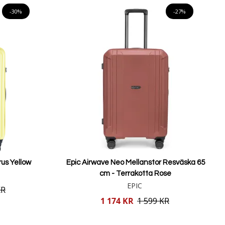
-30%
-27%
us Yellow
Epic Airwave Neo Mellanstor Resväska 65
cm - Terrakotta Rose
EPIC
KR
Reducerat
1 174 KR
1 599 KR
pris