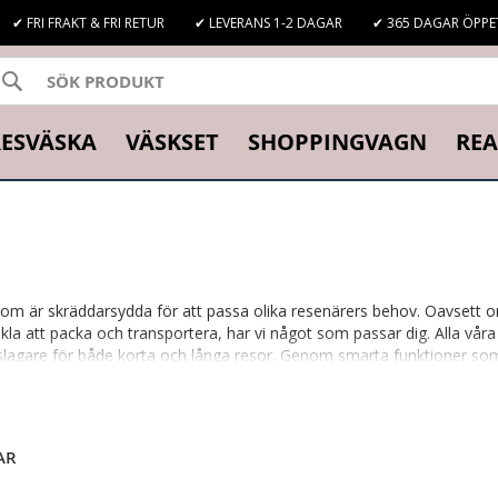
✔ FRI FRAKT & FRI RETUR
✔ LEVERANS 1-2 DAGAR
✔ 365 DAGAR ÖPPE
SÖK
K
ESVÄSKA
VÄSKSET
SHOPPINGVAGN
REA
som är skräddarsydda för att passa olika resenärers behov. Oavsett om
nkla att packa och transportera, har vi något som passar dig. Alla vå
följeslagare för både korta och långa resor. Genom smarta funktioner s
ryggt och bekvämt.
 5.0
-
EPIC AIRWAVE NEO-
EPIC AIRWAVE NEO
AR
och stil.