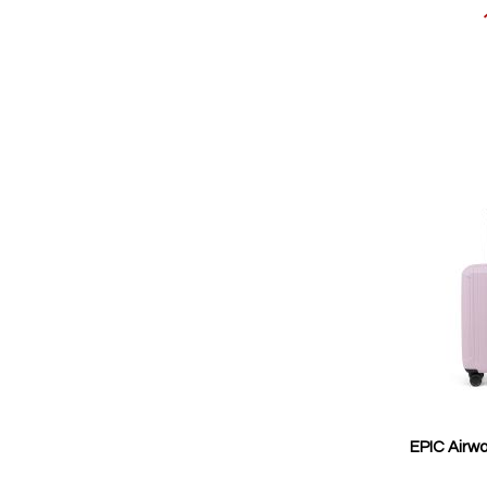
Reducerat
pris
EPIC Airwa