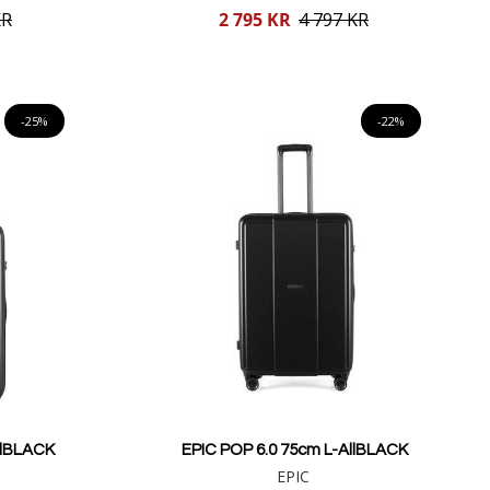
Reducerat
KR
2 795 KR
4 797 KR
pris
Lägg i varukorgen
-25%
-22%
llBLACK
EPIC POP 6.0 75cm L-AllBLACK
EPIC