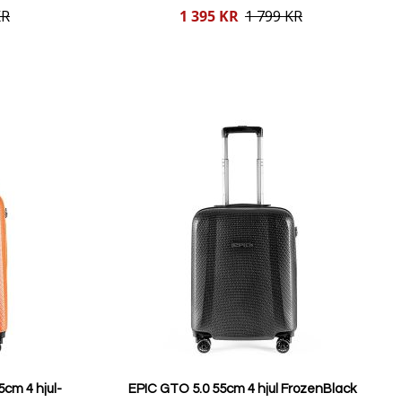
Reducerat
KR
1 395 KR
1 799 KR
pris
Lägg i varukorgen
cm 4 hjul-
EPIC GTO 5.0 55cm 4 hjul FrozenBlack