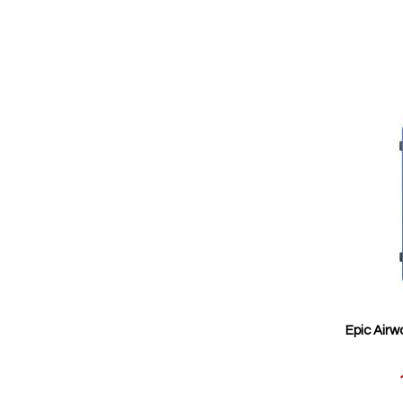
Epic Air
Reducerat
pris