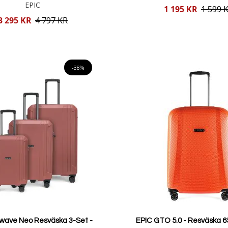
EPIC
Reducerat
1 195 KR
1 599 
pris
3 295 KR
4 797 KR
Lägg i varukorgen
Lägg i varukorgen
-38%
rwave Neo Resväska 3-Set -
EPIC GTO 5.0 - Resväska 65