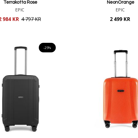
Terrakotta Rose
NeonOrange
EPIC
EPIC
2 984 KR
4 797 KR
2 499 KR
Lägg i varukorgen
Lägg i varukorgen
-25%