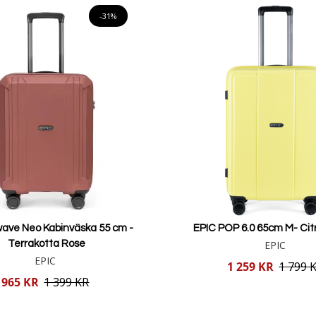
-31%
t hantera.
et skydd.
säkerhetsfunktioner.
tra packutrymme.
esor.
wave Neo Kabinväska 55 cm -
EPIC POP 6.0 65cm M- Citr
Terrakotta Rose
EPIC
EPIC
Reducerat
1 259 KR
1 799 
pris
965 KR
1 399 KR
Lägg i varukorgen