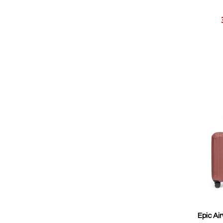
Reducerat
pris
Epic Ai