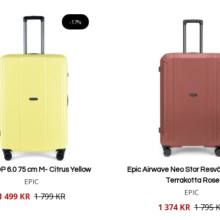
Lägg i varukorgen
-17%
P 6.0 75 cm M- Citrus Yellow
Epic Airwave Neo Stor Resvä
EPIC
Terrakotta Rose
EPIC
1 499 KR
1 799 KR
Reducerat
1 374 KR
1 795 
pris