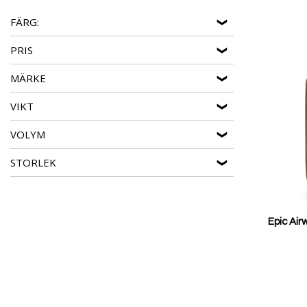
Epic Pop6
- Mjuka, färgstarka väskor som är lätta at
FÄRG:
Epic Phantom
- Eleganta hårda väskor med överlägs
PRIS
EPIC GTO 5.0
- Lätta och tåliga väskor med smarta 
MÄRKE
EPIC AIRWAVE NEO
- Flexibla mjuka väskor med ex
Epic Reflex
- Smidiga hårda väskor som klarar alla r
VIKT
VOLYM
STORLEK
Epic Air
Reducerat
pris