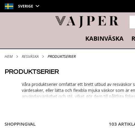
SVERIGE
SÖ
KABINVÄSKA
R
HEM
RESVÄSKA
PRODUKTSERIER
PRODUKTSERIER
Våra produktserier omfattar ett brett utbud av resväskor 
värdesaker, eller lätta och flexibla mjuka väskor som är e
användarvänlighet och stil, vilket gör dem till pålitliga 
material, ger våra serier dig allt du behöver för att resa t
Epic Anthem
-
Epic Pop6
-
Epic Phantom
-
EPIC GTO
SHOPPINGVAL
103 ARTIKL
Upptäck våra produktserier här:
Epic Anthem
- Slitstarka hårda väskor som ger skydd 