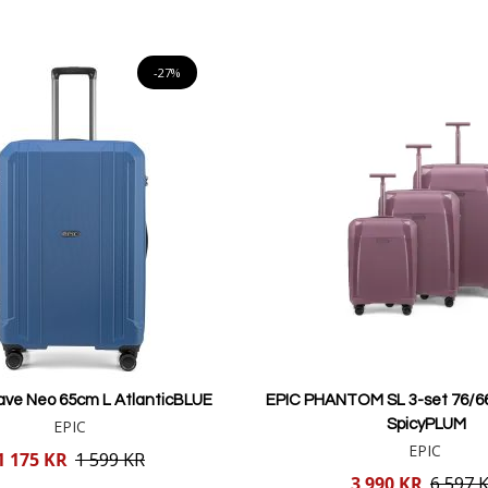
Lägg i varukorgen
Lägg i varukorgen
-27%
wave Neo 65cm L AtlanticBLUE
EPIC PHANTOM SL 3-set 76/6
EPIC
SpicyPLUM
EPIC
1 175 KR
1 599 KR
Reducerat
3 990 KR
6 597 