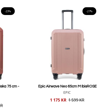
Lägg i varukorgen
-23%
-27%
ska 75 cm -
Epic Airwave Neo 65cm M IbisROSE
EPIC
Reducerat
1 175 KR
1 599 KR
pris
KR