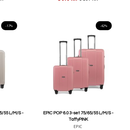
pris
Lägg i varukorgen
-17%
-42%
5/55 L/M/S -
EPIC POP 6.0 3-set 75/65/55 L/M/S -
TaffyPINK
EPIC