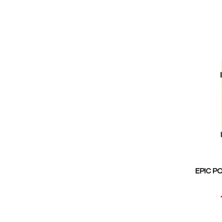
EPIC PO
Reducerat
pris