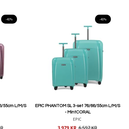
Lägg i varukorgen
-40%
-40%
6/55cm L/M/S
EPIC PHANTOM SL 3-set 76/66/55cm L/M/S
- MintCORAL
EPIC
Reducerat
KR
3 979 KR
6 597 KR