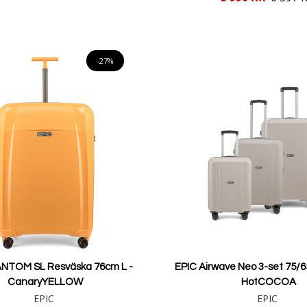
pris
Lägg i varukorgen
Lägg i varukorgen
-27%
ANTOM SL Resväska 76cm L -
EPIC Airwave Neo 3-set 75/6
CanaryYELLOW
HotCOCOA
EPIC
EPIC