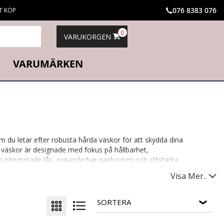
076 8383 076
T KÖP
0
VARUKORGEN
VARUMÄRKEN
 du letar efter robusta hårda väskor för att skydda dina
ra väskor är designade med fokus på hållbarhet,
om integrerade lås, expanderbar packvolym och slitstarka
Visa Mer..
SORTERA