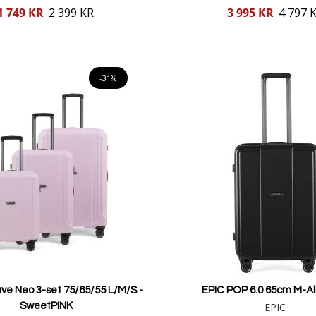
Reducerat
1 749 KR
2 399 KR
3 995 KR
4 797 
pris
Lägg i varukorgen
Lägg i varukorgen
-31%
ve Neo 3-set 75/65/55 L/M/S -
EPIC POP 6.0 65cm M-A
SweetPINK
EPIC