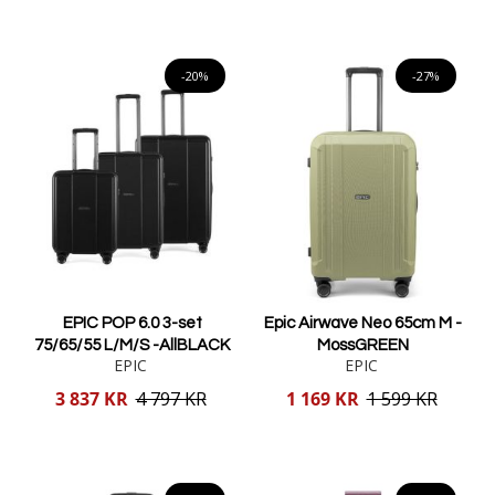
Lägg i varukorgen
Lägg i varukorgen
-20%
-27%
EPIC POP 6.0 3-set
Epic Airwave Neo 65cm M -
75/65/55 L/M/S -AllBLACK
MossGREEN
EPIC
EPIC
Reducerat
Reducerat
3 837 KR
4 797 KR
1 169 KR
1 599 KR
pris
pris
Lägg i varukorgen
Lägg i varukorgen