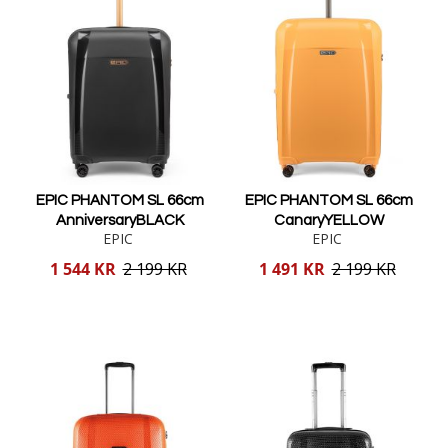
EPIC PHANTOM SL 66cm
EPIC PHANTOM SL 66cm
AnniversaryBLACK
CanaryYELLOW
EPIC
EPIC
Reducerat
Reducerat
1 544 KR
2 199 KR
1 491 KR
2 199 KR
pris
pris
Lägg i varukorgen
Lägg i varukorgen