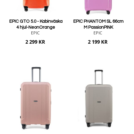
EPIC GTO 5.0 - Kabinväska
EPIC PHANTOM SL 66cm
4 hjul-NeonOrange
M PassionPINK
EPIC
EPIC
2 299 KR
2 199 KR
Lägg i varukorgen
Lägg i varukorgen