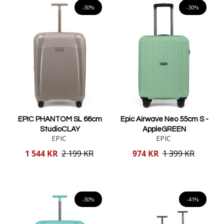
-30%
-30%
EPIC PHANTOM SL 66cm
Epic Airwave Neo 55cm S -
StudioCLAY
AppleGREEN
EPIC
EPIC
Reducerat
Reducerat
1 544 KR
2 199 KR
974 KR
1 399 KR
pris
pris
Lägg i varukorgen
Lägg i varukorgen
-30%
-41%