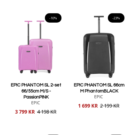
Lägg i varukorgen
Lägg i varukorgen
-10%
-23%
EPIC PHANTOM SL 2-set
EPIC PHANTOM SL 66cm
66/55cm M/S -
M PhantomBLACK
EPIC
PassionPINK
EPIC
Reducerat
1 699 KR
2 199 KR
pris
Reducerat
3 799 KR
4 198 KR
pris
Lägg i varukorgen
Lägg i varukorgen