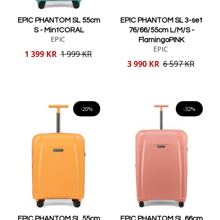
EPIC PHANTOM SL 55cm
EPIC PHANTOM SL 3-set
S - MintCORAL
76/66/55cm L/M/S -
EPIC
FlamingoPINK
EPIC
Reducerat
1 399 KR
1 999 KR
pris
Reducerat
3 990 KR
6 597 KR
pris
Lägg i varukorgen
Lägg i varukorgen
-20%
-32%
EPIC PHANTOM SL 55cm
EPIC PHANTOM SL 66cm