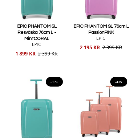
EPIC PHANTOM SL
EPIC PHANTOM SL 76cm L
Resväska 76cm L -
PassionPINK
EPIC
MintCORAL
EPIC
Reducerat
2 195 KR
2 399 KR
pris
Reducerat
1 899 KR
2 399 KR
pris
Lägg i varukorgen
Lägg i varukorgen
-30%
-40%