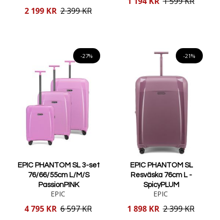
1 194 KR
1 599 KR
pris
Reducerat
2 199 KR
2 399 KR
pris
Lägg i varukorgen
Lägg i varukorgen
-27%
-21%
EPIC PHANTOM SL 3-set
EPIC PHANTOM SL
76/66/55cm L/M/S
Resväska 76cm L -
PassionPINK
SpicyPLUM
EPIC
EPIC
Reducerat
Reducerat
4 795 KR
6 597 KR
1 898 KR
2 399 KR
pris
pris