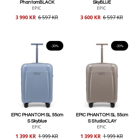
PhantomBLACK
SkyBLUE
EPIC
EPIC
Reducerat
Reducerat
3 990 KR
6 597 KR
3 600 KR
6 597 KR
pris
pris
Lägg i varukorgen
Lägg i varukorgen
-30%
-30%
EPIC PHANTOM SL 55cm
EPIC PHANTOM SL 55cm
S Skyblue
S StudioCLAY
EPIC
EPIC
Reducerat
Reducerat
1 399 KR
1 999 KR
1 399 KR
1 999 KR