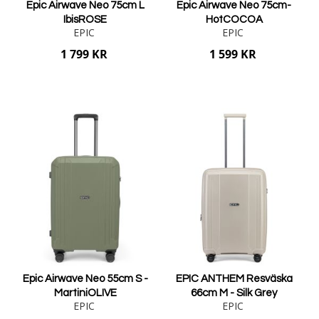
Epic Airwave Neo 75cm L
Epic Airwave Neo 75cm-
IbisROSE
HotCOCOA
EPIC
EPIC
1 799 KR
1 599 KR
Lägg i varukorgen
Lägg i varukorgen
Epic Airwave Neo 55cm S -
EPIC ANTHEM Resväska
MartiniOLIVE
66cm M - Silk Grey
EPIC
EPIC