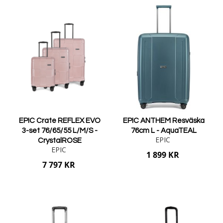
EPIC Crate REFLEX EVO
EPIC ANTHEM Resväska
3-set 76/65/55 L/M/S -
76cm L - AquaTEAL
EPIC
CrystalROSE
EPIC
1 899 KR
7 797 KR
Lägg i varukorgen
Lägg i varukorgen