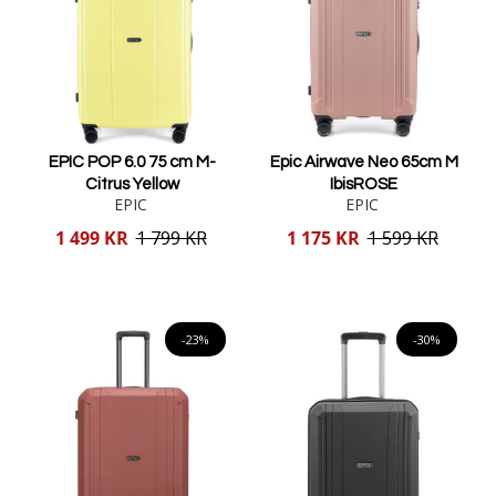
EPIC POP 6.0 75 cm M-
Epic Airwave Neo 65cm M
Citrus Yellow
IbisROSE
EPIC
EPIC
Reducerat
Reducerat
1 499 KR
1 799 KR
1 175 KR
1 599 KR
pris
pris
Lägg i varukorgen
Lägg i varukorgen
-23%
-30%