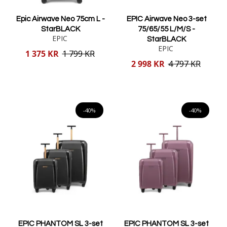
Epic Airwave Neo 75cm L -
EPIC Airwave Neo 3-set
StarBLACK
75/65/55 L/M/S -
EPIC
StarBLACK
EPIC
Reducerat
1 375 KR
1 799 KR
pris
Reducerat
2 998 KR
4 797 KR
pris
Lägg i varukorgen
Lägg i varukorgen
-40%
-40%
EPIC PHANTOM SL 3-set
EPIC PHANTOM SL 3-set