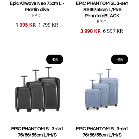
Epic Airwave Neo 75cm L -
EPIC PHANTOM SL 3-set
Martin olive
76/66/55cm L/M/S
EPIC
PhantomBLACK
EPIC
Reducerat
1 395 KR
1 799 KR
pris
Reducerat
3 990 KR
6 597 KR
pris
Lägg i varukorgen
Lägg i varukorgen
-40%
-45%
EPIC PHANTOM SL 3-set
EPIC PHANTOM SL 3-set
76/66/55cm L/M/S
76/66/55cm L/M/S