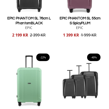
EPIC PHANTOM SL 76cm L
EPIC PHANTOM SL 55cm
PhantomBLACK
S SpicyPLUM
EPIC
EPIC
Reducerat
Reducerat
2 199 KR
2 399 KR
1 399 KR
1 999 KR
pris
pris
Lägg i varukorgen
Lägg i varukorgen
-22%
-40%