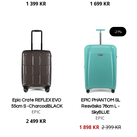
1 399 KR
1 699 KR
Lägg i varukorgen
Lägg i varukorgen
-21%
Epic Crate REFLEX EVO
EPIC PHANTOM SL
55cm S -CharcoalBLACK
Resväska 76cm L -
EPIC
SkyBLUE
EPIC
2 499 KR
Reducerat
1 898 KR
2 399 KR
pris