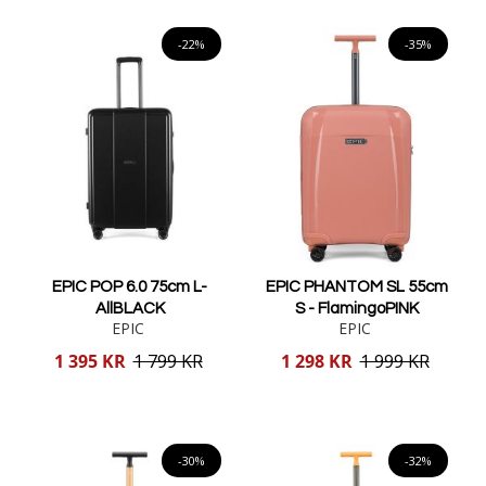
Lägg i varukorgen
-22%
-35%
EPIC POP 6.0 75cm L-
EPIC PHANTOM SL 55cm
AllBLACK
S - FlamingoPINK
EPIC
EPIC
Reducerat
Reducerat
1 395 KR
1 799 KR
1 298 KR
1 999 KR
pris
pris
Lägg i varukorgen
Lägg i varukorgen
-30%
-32%