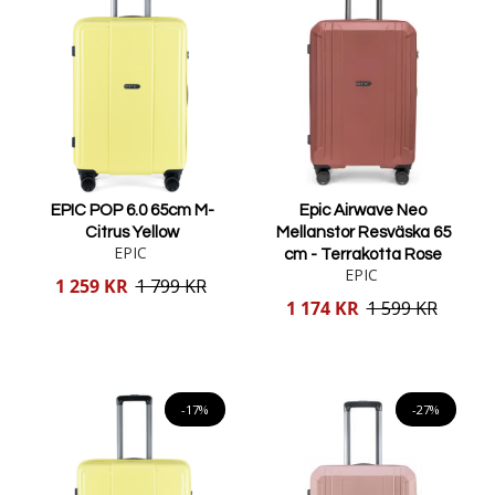
EPIC POP 6.0 65cm M-
Epic Airwave Neo
Citrus Yellow
Mellanstor Resväska 65
EPIC
cm - Terrakotta Rose
EPIC
Reducerat
1 259 KR
1 799 KR
pris
Reducerat
1 174 KR
1 599 KR
pris
Lägg i varukorgen
Lägg i varukorgen
-17%
-27%