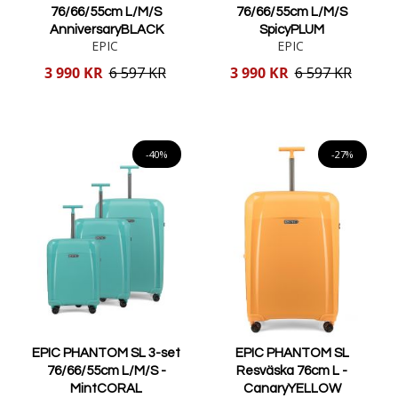
76/66/55cm L/M/S
76/66/55cm L/M/S
AnniversaryBLACK
SpicyPLUM
EPIC
EPIC
Reducerat
Reducerat
3 990 KR
6 597 KR
3 990 KR
6 597 KR
pris
pris
Lägg i varukorgen
Lägg i varukorgen
-40%
-27%
EPIC PHANTOM SL 3-set
EPIC PHANTOM SL
76/66/55cm L/M/S -
Resväska 76cm L -
MintCORAL
CanaryYELLOW