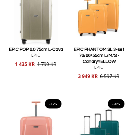
EPIC POP 6.0 75cm L-Cava
EPIC PHANTOM SL 3-set
EPIC
76/66/55cm L/M/S -
CanaryYELLOW
Reducerat
1 435 KR
1 799 KR
EPIC
pris
Reducerat
3 949 KR
6 597 KR
pris
Lägg i varukorgen
Lägg i varukorgen
-17%
-20%