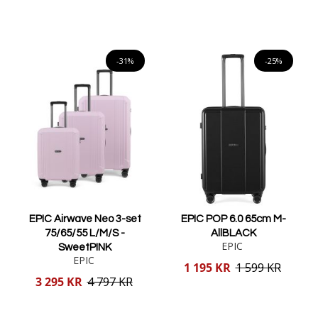
pris
Lägg i varukorgen
Lägg i varukorgen
-31%
-25%
EPIC Airwave Neo 3-set
EPIC POP 6.0 65cm M-
75/65/55 L/M/S -
AllBLACK
EPIC
SweetPINK
EPIC
Reducerat
1 195 KR
1 599 KR
pris
Reducerat
3 295 KR
4 797 KR
pris
Lägg i varukorgen