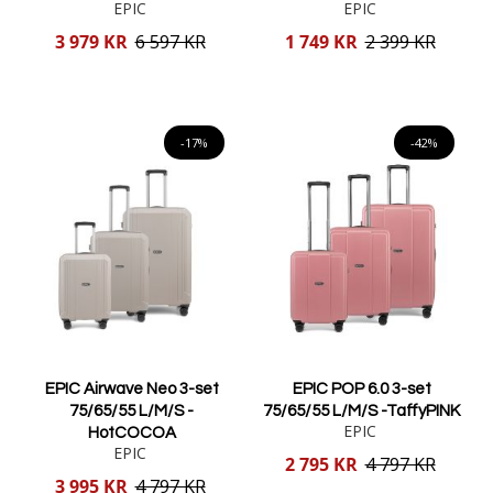
EPIC
EPIC
Reducerat
Reducerat
3 979 KR
6 597 KR
1 749 KR
2 399 KR
pris
pris
Lägg i varukorgen
Lägg i varukorgen
-17%
-42%
EPIC Airwave Neo 3-set
EPIC POP 6.0 3-set
75/65/55 L/M/S -
75/65/55 L/M/S -TaffyPINK
EPIC
HotCOCOA
EPIC
Reducerat
2 795 KR
4 797 KR
pris
Reducerat
3 995 KR
4 797 KR