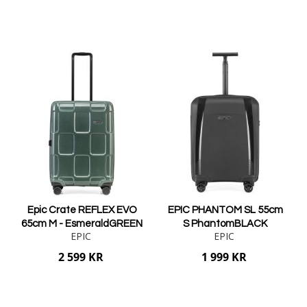
pris
pris
Lägg i varukorgen
Lägg i varukorgen
Epic Crate REFLEX EVO
EPIC PHANTOM SL 55cm
65cm M - EsmeraldGREEN
S PhantomBLACK
EPIC
EPIC
2 599 KR
1 999 KR
Lägg i varukorgen
Lägg i varukorgen