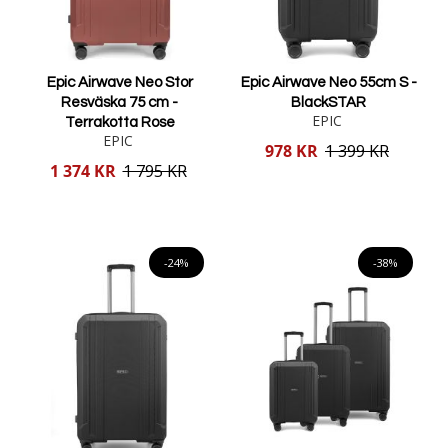
Epic Airwave Neo Stor
Epic Airwave Neo 55cm S -
Resväska 75 cm -
BlackSTAR
EPIC
Terrakotta Rose
EPIC
Reducerat
978 KR
1 399 KR
pris
Reducerat
1 374 KR
1 795 KR
pris
Lägg i varukorgen
Lägg i varukorgen
-24%
-38%