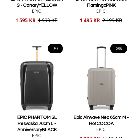
S - CanaryYELLOW
FlamingoPINK
EPIC
EPIC
Reducerat
Reducerat
1 595 KR
1 999 KR
1 495 KR
2 199 KR
pris
pris
Lägg i varukorgen
Lägg i varukorgen
-8%
-25%
EPIC PHANTOM SL
Epic Airwave Neo 65cm M -
Resväska 76cm L -
HotCOCOA
EPIC
AnniversaryBLACK
EPIC
Reducerat