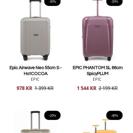
-30%
-30%
Epic Airwave Neo 55cm S -
EPIC PHANTOM SL 66cm
HotCOCOA
SpicyPLUM
EPIC
EPIC
Reducerat
Reducerat
978 KR
1 399 KR
1 544 KR
2 199 KR
pris
pris
Lägg i varukorgen
Lägg i varukorgen
-20%
-40%