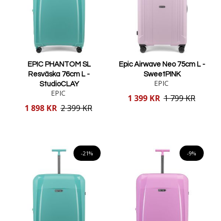
EPIC PHANTOM SL
Epic Airwave Neo 75cm L -
Resväska 76cm L -
SweetPINK
EPIC
StudioCLAY
EPIC
Reducerat
1 399 KR
1 799 KR
pris
Reducerat
1 898 KR
2 399 KR
pris
Lägg i varukorgen
Lägg i varukorgen
-21%
-9%