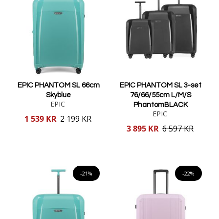
EPIC PHANTOM SL 66cm
EPIC PHANTOM SL 3-set
Skyblue
76/66/55cm L/M/S
EPIC
PhantomBLACK
EPIC
Reducerat
1 539 KR
2 199 KR
pris
Reducerat
3 895 KR
6 597 KR
pris
Lägg i varukorgen
Lägg i varukorgen
-21%
-22%