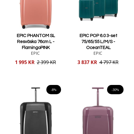
EPIC PHANTOM SL
EPIC POP 6.0 3-set
Resväska 76cm L -
75/65/55 L/M/S -
FlamingoPINK
OceanTEAL
EPIC
EPIC
Reducerat
Reducerat
1 995 KR
2 399 KR
3 837 KR
4 797 KR
pris
pris
Lägg i varukorgen
Lägg i varukorgen
-8%
-30%