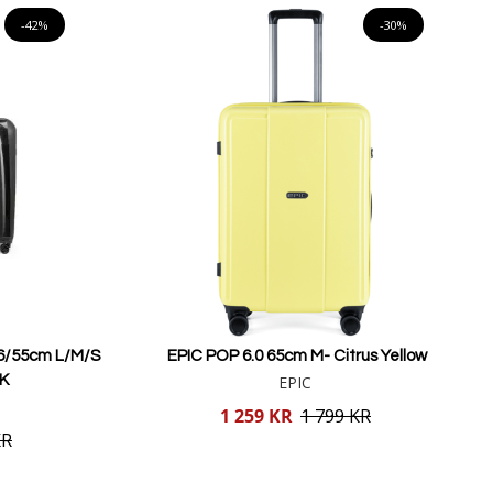
-42%
-30%
6/55cm L/M/S
EPIC POP 6.0 65cm M- Citrus Yellow
K
EPIC
Reducerat
1 259 KR
1 799 KR
pris
KR
Lägg i varukorgen