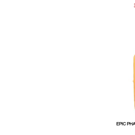
Reducerat
pris
EPIC PH