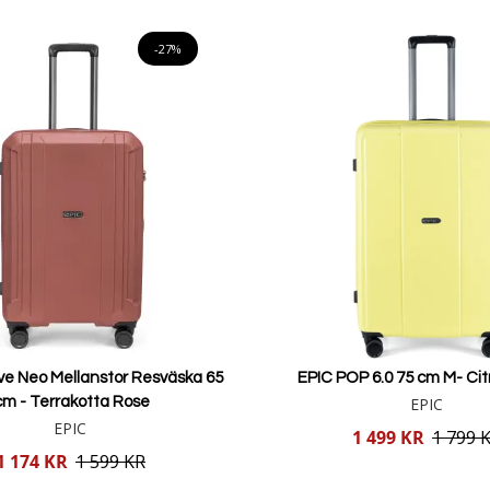
Lägg i varukorgen
Lägg i varukorgen
-27%
ve Neo Mellanstor Resväska 65
EPIC POP 6.0 75 cm M- Cit
cm - Terrakotta Rose
EPIC
EPIC
Reducerat
1 499 KR
1 799 
pris
1 174 KR
1 599 KR