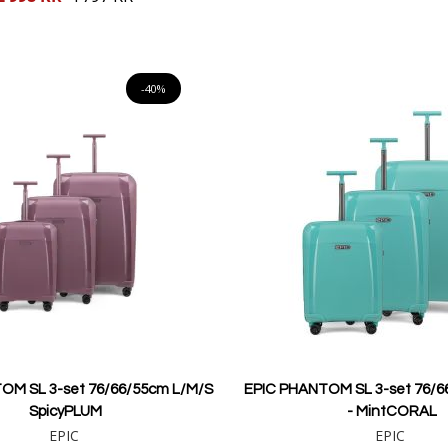
Lägg i varukorgen
Lägg i varukorgen
-40%
OM SL 3-set 76/66/55cm L/M/S
EPIC PHANTOM SL 3-set 76/6
SpicyPLUM
- MintCORAL
EPIC
EPIC