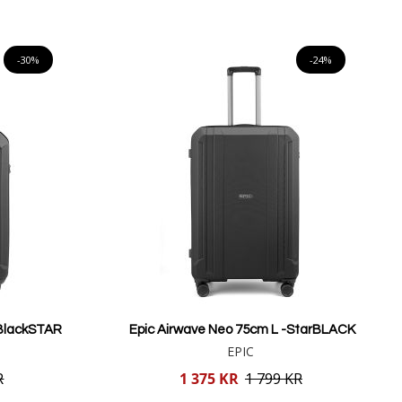
Lägg i varukorgen
-30%
-24%
-BlackSTAR
Epic Airwave Neo 75cm L -StarBLACK
EPIC
Reducerat
R
1 375 KR
1 799 KR
pris