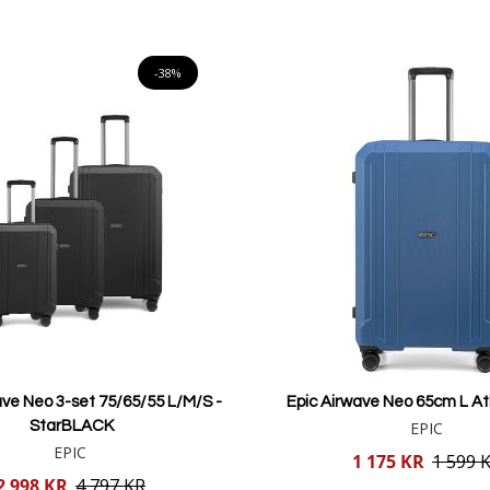
Lägg i varukorgen
Lägg i varukorgen
-38%
ve Neo 3-set 75/65/55 L/M/S -
Epic Airwave Neo 65cm L A
StarBLACK
EPIC
EPIC
Reducerat
1 175 KR
1 599 
pris
2 998 KR
4 797 KR