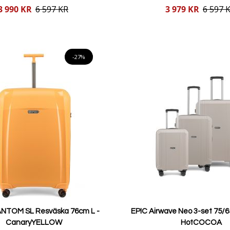
Reducerat
3 990 KR
6 597 KR
3 979 KR
6 597 
pris
Lägg i varukorgen
Lägg i varukorgen
-27%
ANTOM SL Resväska 76cm L -
EPIC Airwave Neo 3-set 75/6
CanaryYELLOW
HotCOCOA