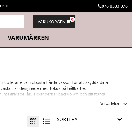
076 8383 076
T KÖP
0
VARUKORGEN
VARUMÄRKEN
 du letar efter robusta hårda väskor för att skydda dina
ra väskor är designade med fokus på hållbarhet,
om integrerade lås, expanderbar packvolym och slitstarka
Visa Mer..
SORTERA