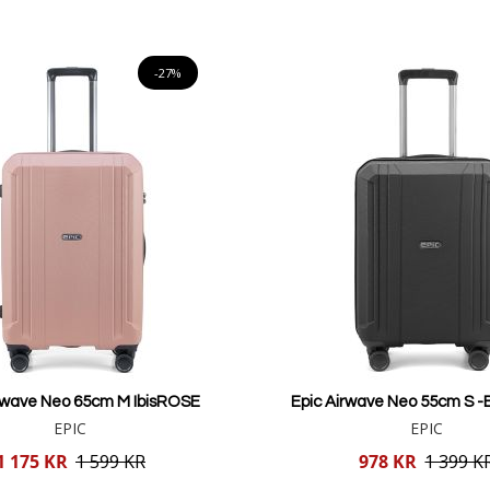
Lägg i varukorgen
Lägg i varukorgen
-27%
irwave Neo 65cm M IbisROSE
Epic Airwave Neo 55cm S 
EPIC
EPIC
Reducerat
1 175 KR
1 599 KR
978 KR
1 399 K
pris