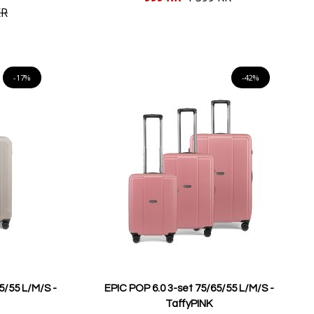
pris
KR
Lägg i varukorgen
-17%
-42%
5/55 L/M/S -
EPIC POP 6.0 3-set 75/65/55 L/M/S -
TaffyPINK