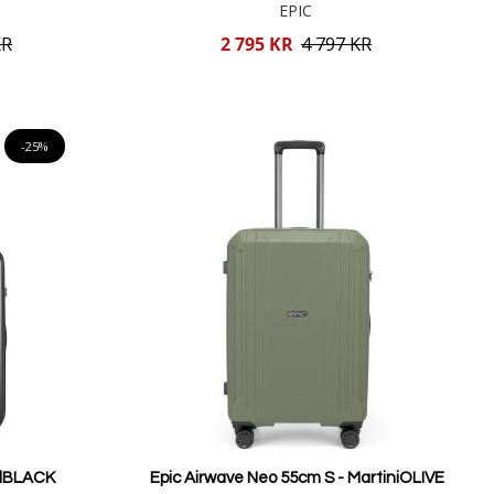
EPIC
Reducerat
KR
2 795 KR
4 797 KR
pris
Lägg i varukorgen
-25%
llBLACK
Epic Airwave Neo 55cm S - MartiniOLIVE