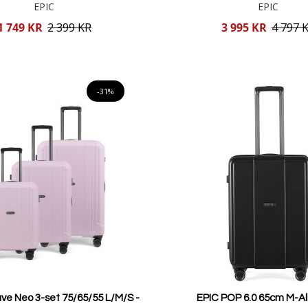
EPIC
EPIC
Reducerat
1 749 KR
2 399 KR
3 995 KR
4 797 
pris
Lägg i varukorgen
Lägg i varukorgen
-31%
ve Neo 3-set 75/65/55 L/M/S -
EPIC POP 6.0 65cm M-A