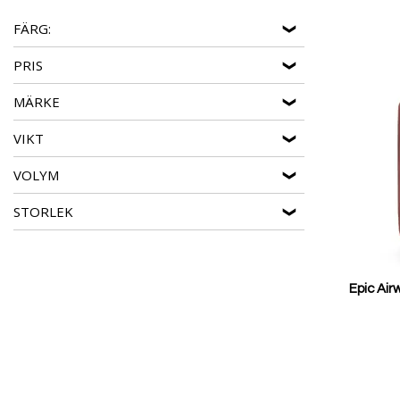
Epic Pop6
- Mjuka, färgstarka väskor som är lätta at
FÄRG:
Epic Phantom
- Eleganta hårda väskor med överlägs
PRIS
EPIC GTO 5.0
- Lätta och tåliga väskor med smarta 
MÄRKE
EPIC AIRWAVE NEO
- Flexibla mjuka väskor med ex
Epic Reflex
- Smidiga hårda väskor som klarar alla r
VIKT
VOLYM
STORLEK
Epic Air
Reducerat
pris