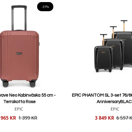
-31%
t hantera.
et skydd.
säkerhetsfunktioner.
tra packutrymme.
esor.
wave Neo Kabinväska 55 cm -
EPIC PHANTOM SL 3-set 76/6
Terrakotta Rose
AnniversaryBLAC
EPIC
EPIC
Reducerat
965 KR
1 399 KR
3 849 KR
6 597 
pris