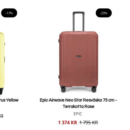
-17%
-23%
rus Yellow
Epic Airwave Neo Stor Resväska 75 cm -
Terrakotta Rose
EPIC
KR
Reducerat
1 374 KR
1 795 KR
pris