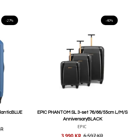
Lägg i varukorgen
-27%
-40%
tlanticBLUE
EPIC PHANTOM SL 3-set 76/66/55cm L/M/S
AnniversaryBLACK
EPIC
KR
Reducerat
3 990 KR
6 597 KR