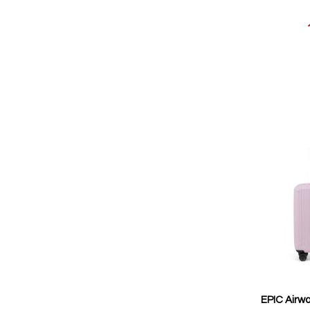
Reducerat
pris
EPIC Airwa