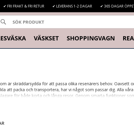
✔ FRI FRAKT & FRI RETUR
✔ LEVERANS 1-2 DAGAR
✔ 365 DAGAR ÖPPE
SÖK
K
ESVÄSKA
VÄSKSET
SHOPPINGVAGN
REA
som är skräddarsydda för att passa olika resenärers behov. Oavsett om
nkla att packa och transportera, har vi något som passar dig. Alla vå
följeslagare för både korta och långa resor. Genom smarta funktioner s
ryggt och bekvämt.
 5.0
-
EPIC AIRWAVE NEO-
EPIC AIRWAVE NEO
AR
och stil.