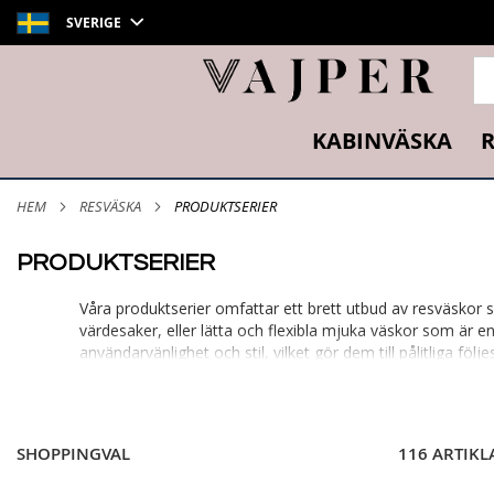
SVERIGE
SÖ
KABINVÄSKA
R
HEM
RESVÄSKA
PRODUKTSERIER
PRODUKTSERIER
Våra produktserier omfattar ett brett utbud av resväskor 
värdesaker, eller lätta och flexibla mjuka väskor som är e
användarvänlighet och stil, vilket gör dem till pålitliga 
material, ger våra serier dig allt du behöver för att resa t
Epic Anthem
-
Epic Pop6
-
Epic Phantom
-
EPIC GTO
SHOPPINGVAL
116 ARTIKL
Upptäck våra produktserier här:
Epic Anthem
- Slitstarka hårda väskor som ger skydd 