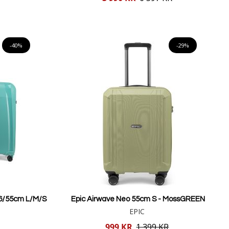
pris
Lägg i varukorgen
-40%
-29%
6/55cm L/M/S
Epic Airwave Neo 55cm S - MossGREEN
EPIC
Reducerat
999 KR
1 399 KR