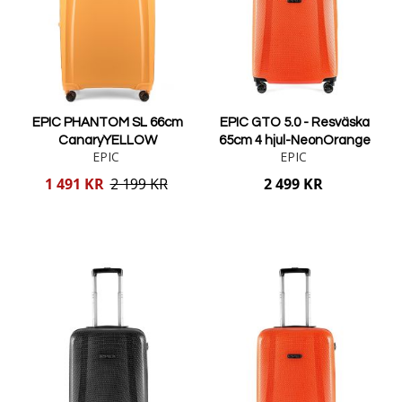
EPIC PHANTOM SL 66cm
EPIC GTO 5.0 - Resväska
CanaryYELLOW
65cm 4 hjul-NeonOrange
EPIC
EPIC
Reducerat
1 491 KR
2 199 KR
2 499 KR
pris
Lägg i varukorgen
Lägg i varukorgen