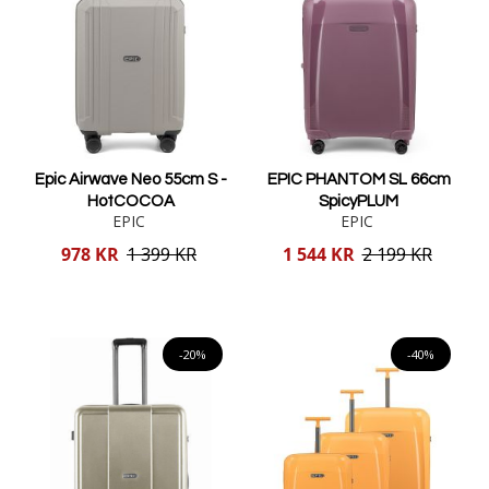
Epic Airwave Neo 55cm S -
EPIC PHANTOM SL 66cm
HotCOCOA
SpicyPLUM
EPIC
EPIC
Reducerat
Reducerat
978 KR
1 399 KR
1 544 KR
2 199 KR
pris
pris
Lägg i varukorgen
Lägg i varukorgen
-20%
-40%