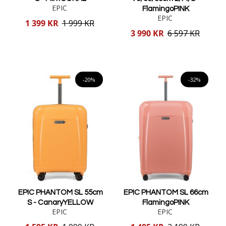
EPIC
FlamingoPINK
EPIC
Reducerat
1 399 KR
1 999 KR
pris
Reducerat
3 990 KR
6 597 KR
pris
Lägg i varukorgen
Lägg i varukorgen
-20%
-32%
EPIC PHANTOM SL 55cm
EPIC PHANTOM SL 66cm
S - CanaryYELLOW
FlamingoPINK
EPIC
EPIC
Reducerat
Reducerat