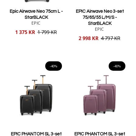
Epic Airwave Neo 75cm L -
EPIC Airwave Neo 3-set
StarBLACK
75/65/55 L/M/S -
EPIC
StarBLACK
EPIC
Reducerat
1 375 KR
1 799 KR
pris
Reducerat
2 998 KR
4 797 KR
pris
Lägg i varukorgen
Lägg i varukorgen
-40%
-40%
EPIC PHANTOM SL 3-set
EPIC PHANTOM SL 3-set