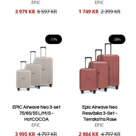
EPIC
EPIC
Reducerat
Reducerat
3 979 KR
6 597 KR
1 749 KR
2 399 KR
pris
pris
Lägg i varukorgen
Lägg i varukorgen
-17%
-38%
EPIC Airwave Neo 3-set
Epic Airwave Neo
75/65/55 L/M/S -
Resväska 3-Set -
HotCOCOA
Terrakotta Rose
EPIC
EPIC
Reducerat
Reducerat
3 995 KR
4 797 KR
2 984 KR
4 797 KR