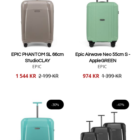
EPIC PHANTOM SL 66cm
Epic Airwave Neo 55cm S -
StudioCLAY
AppleGREEN
EPIC
EPIC
Reducerat
Reducerat
1 544 KR
2 199 KR
974 KR
1 399 KR
pris
pris
Lägg i varukorgen
Lägg i varukorgen
-30%
-41%