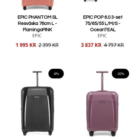
EPIC PHANTOM SL
EPIC POP 6.0 3-set
Resväska 76cm L -
75/65/55 L/M/S -
FlamingoPINK
OceanTEAL
EPIC
EPIC
Reducerat
Reducerat
1 995 KR
2 399 KR
3 837 KR
4 797 KR
pris
pris
Lägg i varukorgen
Lägg i varukorgen
-8%
-30%