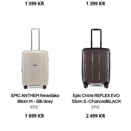
1 599 KR
1 399 KR
Lägg i varukorgen
Lägg i varukorgen
EPIC ANTHEM Resväska
Epic Crate REFLEX EVO
66cm M - Silk Grey
55cm S -CharcoalBLACK
EPIC
EPIC
1 699 KR
2 499 KR