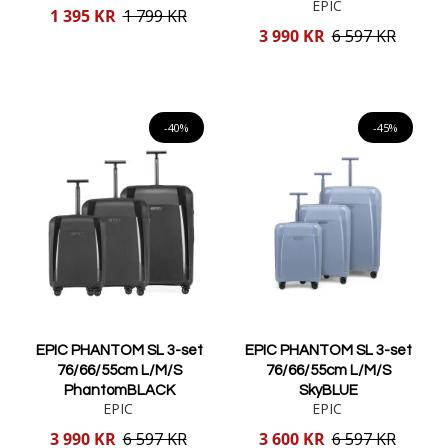
EPIC
Reducerat
1 395 KR
1 799 KR
pris
Reducerat
3 990 KR
6 597 KR
pris
Lägg i varukorgen
Lägg i varukorgen
-40%
-45%
EPIC PHANTOM SL 3-set
EPIC PHANTOM SL 3-set
76/66/55cm L/M/S
76/66/55cm L/M/S
PhantomBLACK
SkyBLUE
EPIC
EPIC
Reducerat
Reducerat
3 990 KR
6 597 KR
3 600 KR
6 597 KR