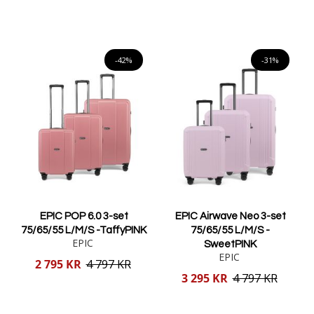
pris
pris
Lägg i varukorgen
Lägg i varukorgen
-42%
-31%
EPIC POP 6.0 3-set
EPIC Airwave Neo 3-set
75/65/55 L/M/S -TaffyPINK
75/65/55 L/M/S -
EPIC
SweetPINK
EPIC
Reducerat
2 795 KR
4 797 KR
pris
Reducerat
3 295 KR
4 797 KR
pris
Lägg i varukorgen