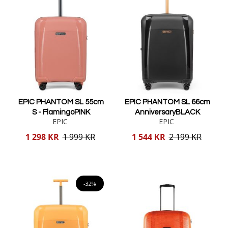
EPIC PHANTOM SL 55cm
EPIC PHANTOM SL 66cm
S - FlamingoPINK
AnniversaryBLACK
EPIC
EPIC
Reducerat
Reducerat
1 298 KR
1 999 KR
1 544 KR
2 199 KR
pris
pris
Lägg i varukorgen
Lägg i varukorgen
-32%