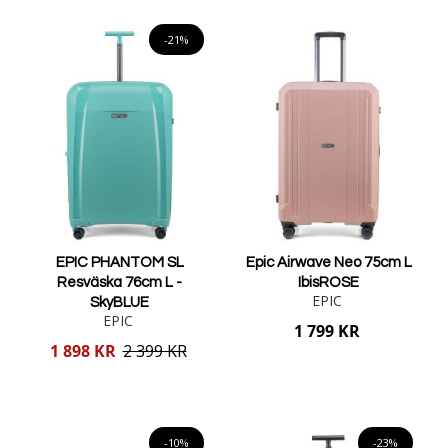
Lägg i varukorgen
Lägg i varukorgen
-21%
EPIC PHANTOM SL
Epic Airwave Neo 75cm L
Resväska 76cm L -
IbisROSE
EPIC
SkyBLUE
EPIC
1 799 KR
Reducerat
1 898 KR
2 399 KR
pris
Lägg i varukorgen
Lägg i varukorgen
-10%
-23%