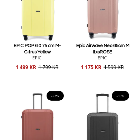
EPIC POP 6.0 75 cm M-
Epic Airwave Neo 65cm M
Citrus Yellow
IbisROSE
EPIC
EPIC
Reducerat
Reducerat
1 499 KR
1 799 KR
1 175 KR
1 599 KR
pris
pris
Lägg i varukorgen
Lägg i varukorgen
-23%
-30%