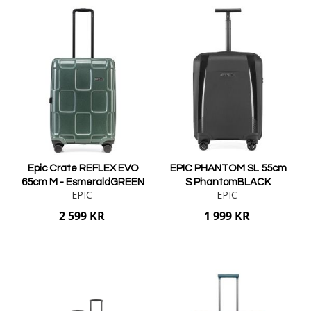
Epic Crate REFLEX EVO
EPIC PHANTOM SL 55cm
65cm M - EsmeraldGREEN
S PhantomBLACK
EPIC
EPIC
2 599 KR
1 999 KR
Lägg i varukorgen
Lägg i varukorgen