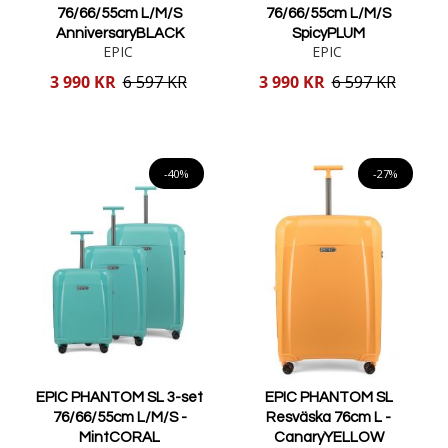
76/66/55cm L/M/S
76/66/55cm L/M/S
AnniversaryBLACK
SpicyPLUM
EPIC
EPIC
Reducerat
Reducerat
3 990 KR
6 597 KR
3 990 KR
6 597 KR
pris
pris
Lägg i varukorgen
Lägg i varukorgen
-40%
-27%
EPIC PHANTOM SL 3-set
EPIC PHANTOM SL
76/66/55cm L/M/S -
Resväska 76cm L -
MintCORAL
CanaryYELLOW