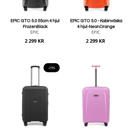
EPIC GTO 5.0 55cm 4 hjul
EPIC GTO 5.0 - Kabinväska
FrozenBlack
4 hjul-NeonOrange
EPIC
EPIC
2 299 KR
2 299 KR
Lägg i varukorgen
Lägg i varukorgen
-25%