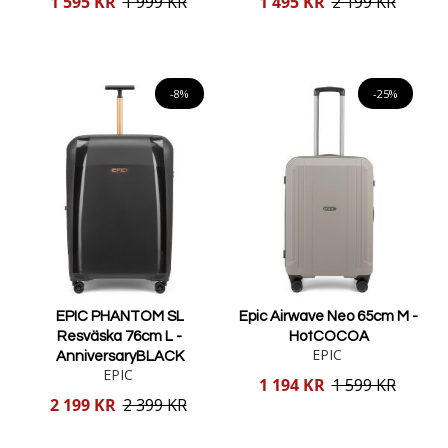
1 595 KR
1 999 KR
1 495 KR
2 199 KR
pris
pris
Lägg i varukorgen
Lägg i varukorgen
-8%
-25%
EPIC PHANTOM SL
Epic Airwave Neo 65cm M -
Resväska 76cm L -
HotCOCOA
EPIC
AnniversaryBLACK
EPIC
Reducerat
1 194 KR
1 599 KR
pris
Reducerat
2 199 KR
2 399 KR
pris