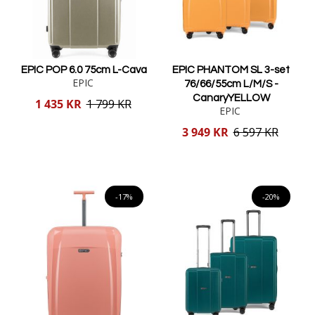
EPIC POP 6.0 75cm L-Cava
EPIC PHANTOM SL 3-set
EPIC
76/66/55cm L/M/S -
CanaryYELLOW
Reducerat
1 435 KR
1 799 KR
EPIC
pris
Reducerat
3 949 KR
6 597 KR
pris
Lägg i varukorgen
Lägg i varukorgen
-17%
-20%