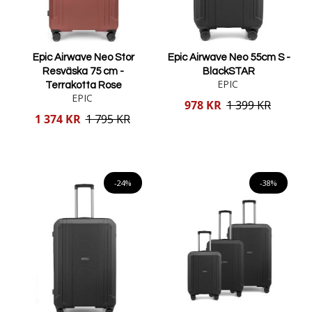
Epic Airwave Neo Stor
Epic Airwave Neo 55cm S -
Resväska 75 cm -
BlackSTAR
EPIC
Terrakotta Rose
EPIC
Reducerat
978 KR
1 399 KR
pris
Reducerat
1 374 KR
1 795 KR
pris
Lägg i varukorgen
Lägg i varukorgen
-24%
-38%