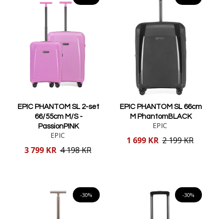
EPIC PHANTOM SL 2-set
EPIC PHANTOM SL 66cm
66/55cm M/S -
M PhantomBLACK
EPIC
PassionPINK
EPIC
Reducerat
1 699 KR
2 199 KR
pris
Reducerat
3 799 KR
4 198 KR
pris
Lägg i varukorgen
Lägg i varukorgen
-30%
-30%