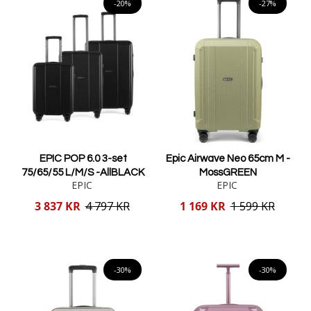
-20%
-27%
EPIC POP 6.0 3-set
Epic Airwave Neo 65cm M -
75/65/55 L/M/S -AllBLACK
MossGREEN
EPIC
EPIC
Reducerat
Reducerat
3 837 KR
4 797 KR
1 169 KR
1 599 KR
pris
pris
Lägg i varukorgen
Lägg i varukorgen
-30%
-30%