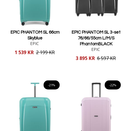
EPIC PHANTOM SL 66cm
EPIC PHANTOM SL 3-set
Skyblue
76/66/55cm L/M/S
EPIC
PhantomBLACK
EPIC
Reducerat
1 539 KR
2 199 KR
pris
Reducerat
3 895 KR
6 597 KR
pris
Lägg i varukorgen
Lägg i varukorgen
-21%
-22%