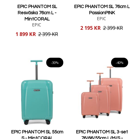
EPIC PHANTOM SL
EPIC PHANTOM SL 76cm L
Resväska 76cm L -
PassionPINK
EPIC
MintCORAL
EPIC
Reducerat
2 195 KR
2 399 KR
pris
Reducerat
1 899 KR
2 399 KR
pris
Lägg i varukorgen
Lägg i varukorgen
-30%
-40%
EPIC PHANTOM SL 55cm
EPIC PHANTOM SL 3-set
S - MintCORAL
76/66/55cm L/M/S -