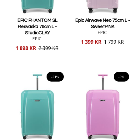
EPIC PHANTOM SL
Epic Airwave Neo 75cm L -
Resväska 76cm L -
SweetPINK
EPIC
StudioCLAY
EPIC
Reducerat
1 399 KR
1 799 KR
pris
Reducerat
1 898 KR
2 399 KR
pris
Lägg i varukorgen
Lägg i varukorgen
-21%
-9%