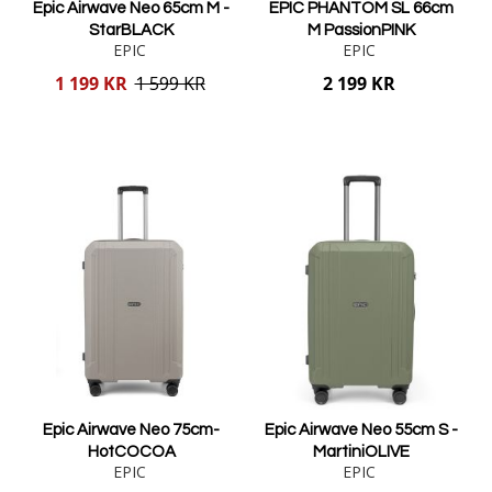
Epic Airwave Neo 65cm M -
EPIC PHANTOM SL 66cm
StarBLACK
M PassionPINK
EPIC
EPIC
Reducerat
1 199 KR
1 599 KR
2 199 KR
pris
Lägg i varukorgen
Lägg i varukorgen
Epic Airwave Neo 75cm-
Epic Airwave Neo 55cm S -
HotCOCOA
MartiniOLIVE
EPIC
EPIC