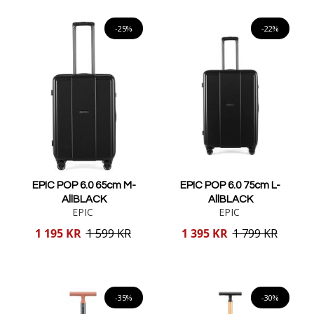
Lägg i varukorgen
-25%
-22%
EPIC POP 6.0 65cm M-
EPIC POP 6.0 75cm L-
AllBLACK
AllBLACK
EPIC
EPIC
Reducerat
Reducerat
1 195 KR
1 599 KR
1 395 KR
1 799 KR
pris
pris
Lägg i varukorgen
Lägg i varukorgen
-35%
-30%