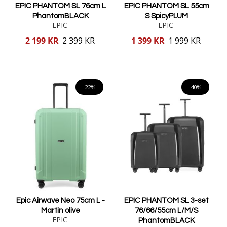
EPIC PHANTOM SL 76cm L
EPIC PHANTOM SL 55cm
PhantomBLACK
S SpicyPLUM
EPIC
EPIC
Reducerat
Reducerat
2 199 KR
2 399 KR
1 399 KR
1 999 KR
pris
pris
Lägg i varukorgen
Lägg i varukorgen
-22%
-40%
Epic Airwave Neo 75cm L -
EPIC PHANTOM SL 3-set
Martin olive
76/66/55cm L/M/S
EPIC
PhantomBLACK