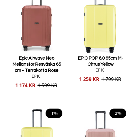
Epic Airwave Neo
EPIC POP 6.0 65cm M-
Mellanstor Resväska 65
Citrus Yellow
EPIC
cm - Terrakotta Rose
EPIC
Reducerat
1 259 KR
1 799 KR
pris
Reducerat
1 174 KR
1 599 KR
pris
Lägg i varukorgen
Lägg i varukorgen
-17%
-27%