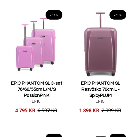
Lägg i varukorgen
Lägg i varukorgen
-27%
-21%
EPIC PHANTOM SL 3-set
EPIC PHANTOM SL
76/66/55cm L/M/S
Resväska 76cm L -
PassionPINK
SpicyPLUM
EPIC
EPIC
Reducerat
Reducerat
4 795 KR
6 597 KR
1 898 KR
2 399 KR
pris
pris
Lägg i varukorgen
Lägg i varukorgen