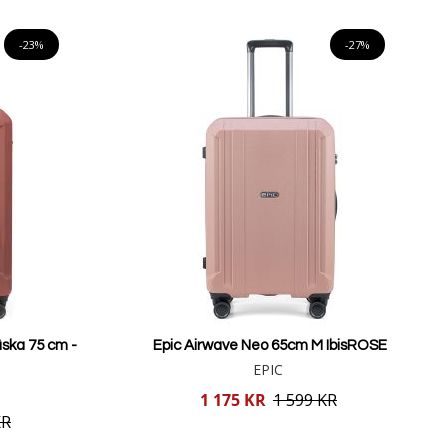
Lägg i varukorgen
-23%
-27%
ska 75 cm -
Epic Airwave Neo 65cm M IbisROSE
EPIC
Reducerat
1 175 KR
1 599 KR
pris
KR