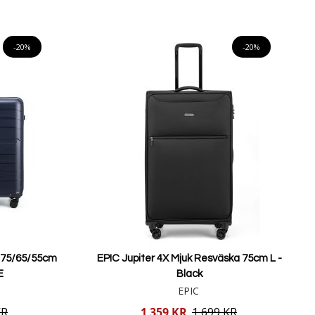
Lägg i varukorgen
-20%
-20%
r 75/65/55cm
EPIC Jupiter 4X Mjuk Resväska 75cm L -
E
Black
EPIC
Reducerat
KR
1 359 KR
1 699 KR