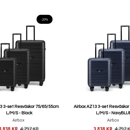
Lägg i varukorgen
Lägg i varukorgen
-20%
13 3-set Resväskor 75/65/55cm
Airbox AZ13 3-set Resväsko
L/M/S - Black
L/M/S - NavyBLU
Airbox
Airbox
Reducerat
3 838 KR
4 797 KR
3 838 KR
4 797 