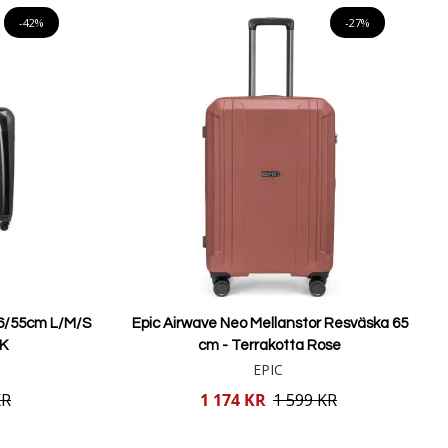
-42%
-27%
6/55cm L/M/S
Epic Airwave Neo Mellanstor Resväska 65
K
cm - Terrakotta Rose
EPIC
Reducerat
KR
1 174 KR
1 599 KR
pris