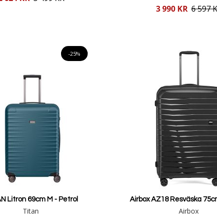
Reducerat
3 990 KR
6 597 
pris
Lägg i varukorgen
Lägg i varukorgen
-25%
N Litron 69cm M - Petrol
Airbox AZ18 Resväska 75cm
Titan
Airbox