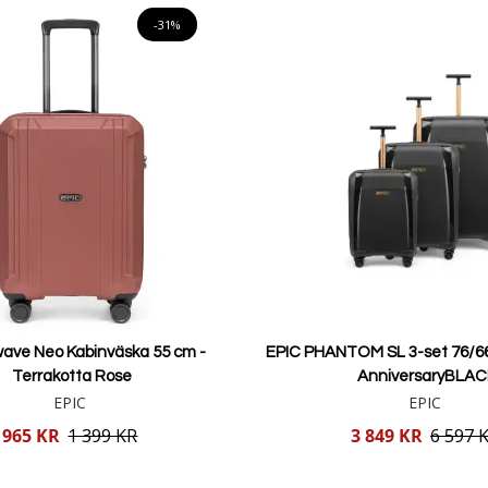
-31%
wave Neo Kabinväska 55 cm -
EPIC PHANTOM SL 3-set 76/6
Terrakotta Rose
AnniversaryBLAC
EPIC
EPIC
Reducerat
965 KR
1 399 KR
3 849 KR
6 597 
pris