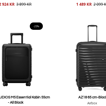
Reducerat
2 924 KR
3 899 KR
1 489 KR
2 099 
pris
Lägg i varukorgen
Lägg i varukorgen
-25%
DIOS M5 Essential Kabin 55cm
AZ18 65 cm-Blac
- All Black
Airbox