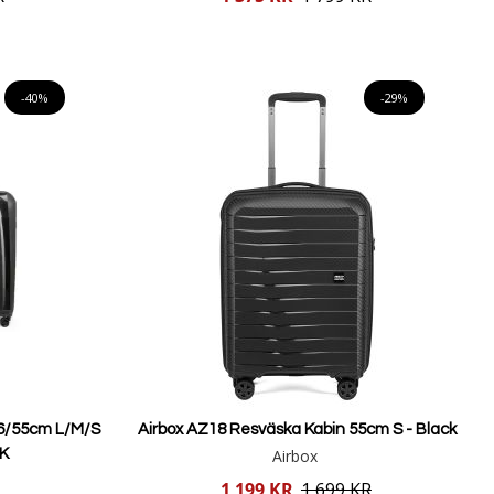
pris
Lägg i varukorgen
-40%
-29%
6/55cm L/M/S
Airbox AZ18 Resväska Kabin 55cm S - Black
K
Airbox
Reducerat
1 199 KR
1 699 KR