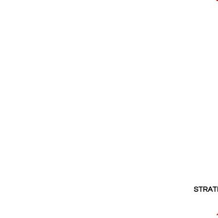
pris
STRATI
Reducerat