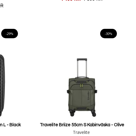
pris
KR
Lägg i varukorgen
-29%
-30%
 L - Black
Travelite Briize 55cm S Kabinväska - Olive
Travelite