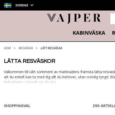
SVERIGE
SÖ
KABINVÄSKA
R
HEM
RESVÄSKA
LÄTT RESVÄSKA
LÄTTA RESVÄSKOR
Välkommen till vårt sortiment av marknadens främsta lätta resväskor
att du enkelt kan ta med dig allt du behöver, utan onödig tyngd. Bla
behagligare, oavsett var du ska.
SHOPPINGVAL
290 ARTIKL