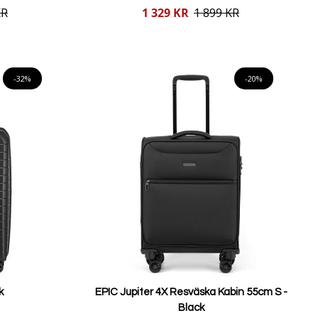
Reducerat
KR
1 329 KR
1 899 KR
pris
Lägg i varukorgen
-32%
-20%
k
EPIC Jupiter 4X Resväska Kabin 55cm S -
Black