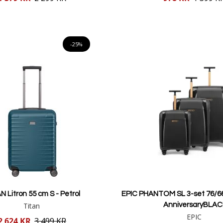
pris
Lägg i varukorgen
Lägg i varukorgen
-25%
N Litron 55 cm S - Petrol
EPIC PHANTOM SL 3-set 76/6
Titan
AnniversaryBLAC
EPIC
2 624 KR
3 499 KR