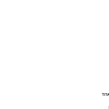
pris
TITA
Reducerat