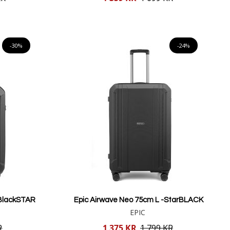
pris
Lägg i varukorgen
-30%
-24%
-BlackSTAR
Epic Airwave Neo 75cm L -StarBLACK
EPIC
Reducerat
R
1 375 KR
1 799 KR