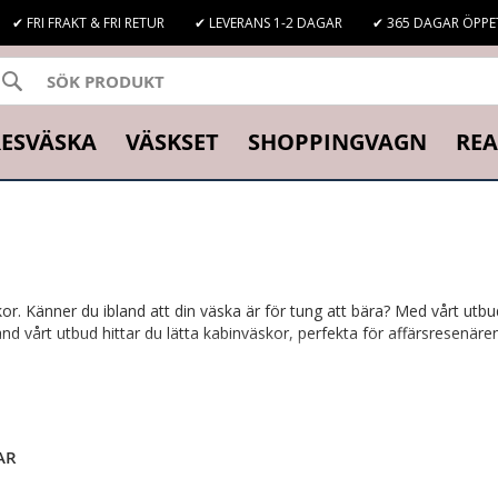
✔ FRI FRAKT & FRI RETUR
✔ LEVERANS 1-2 DAGAR
✔ 365 DAGAR ÖPPE
SÖK
K
ESVÄSKA
VÄSKSET
SHOPPINGVAGN
REA
. Känner du ibland att din väska är för tung att bära? Med vårt utbud a
nd vårt utbud hittar du lätta kabinväskor, perfekta för affärsresenäre
AR