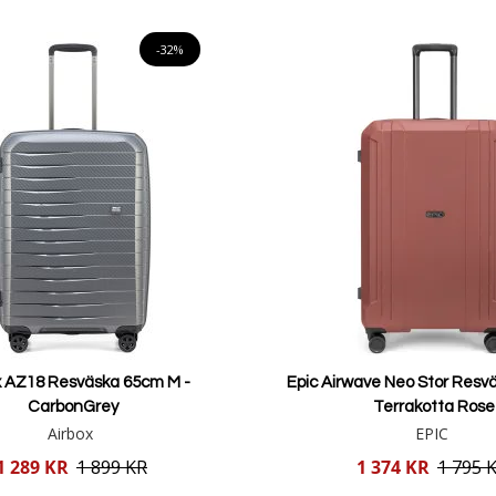
Lägg i varukorgen
Lägg i varukorgen
-32%
x AZ18 Resväska 65cm M -
Epic Airwave Neo Stor Resvä
CarbonGrey
Terrakotta Rose
Airbox
EPIC
Reducerat
1 289 KR
1 899 KR
1 374 KR
1 795 
pris