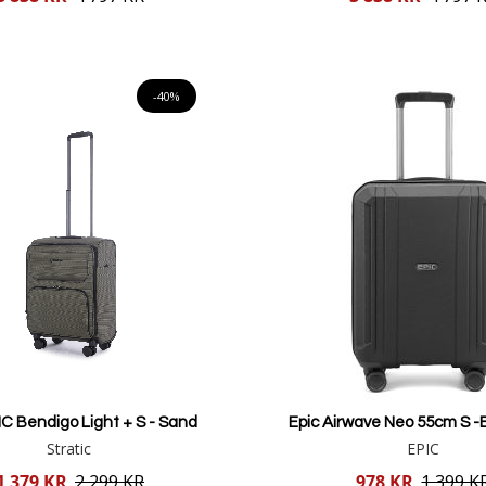
pris
Lägg i varukorgen
Lägg i varukorgen
-40%
C Bendigo Light + S - Sand
Epic Airwave Neo 55cm S 
Stratic
EPIC
Reducerat
1 379 KR
2 299 KR
978 KR
1 399 K