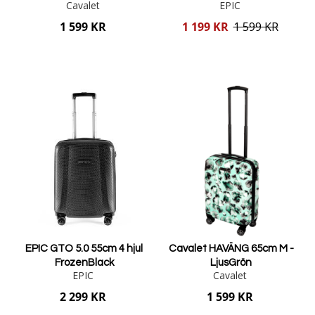
Cavalet
EPIC
Reducerat
1 599 KR
1 199 KR
1 599 KR
pris
Lägg i varukorgen
Lägg i varukorgen
EPIC GTO 5.0 55cm 4 hjul
Cavalet HAVÄNG 65cm M -
FrozenBlack
LjusGrön
EPIC
Cavalet
2 299 KR
1 599 KR