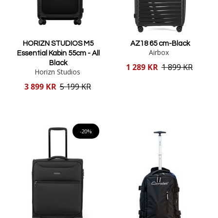
HORIZN STUDIOS M5
AZ18 65 cm-Black
Airbox
Essential Kabin 55cm - All
Black
Reducerat
1 289 KR
1 899 KR
Horizn Studios
pris
Reducerat
3 899 KR
5 199 KR
pris
Lägg i varukorgen
Lägg i varukorgen
-20%