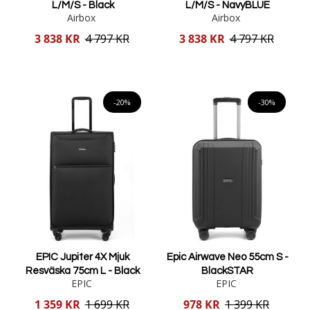
L/M/S - Black
L/M/S - NavyBLUE
Airbox
Airbox
Reducerat
Reducerat
3 838 KR
4 797 KR
3 838 KR
4 797 KR
pris
pris
Lägg i varukorgen
Lägg i varukorgen
-20%
-30%
EPIC Jupiter 4X Mjuk
Epic Airwave Neo 55cm S -
Resväska 75cm L - Black
BlackSTAR
EPIC
EPIC
Reducerat
Reducerat
1 359 KR
1 699 KR
978 KR
1 399 KR