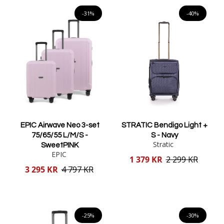
Lägg i varukorgen
Lägg i varukorgen
-31%
-40%
EPIC Airwave Neo 3-set
STRATIC Bendigo Light +
75/65/55 L/M/S -
S - Navy
Stratic
SweetPINK
EPIC
Reducerat
1 379 KR
2 299 KR
pris
Reducerat
3 295 KR
4 797 KR
pris
Lägg i varukorgen
Lägg i varukorgen
-25%
-30%