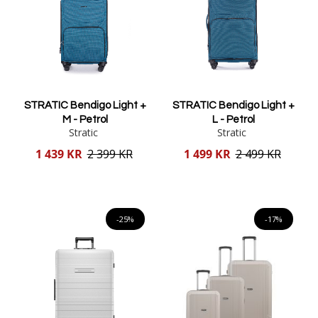
STRATIC Bendigo Light +
STRATIC Bendigo Light +
M - Petrol
L - Petrol
Stratic
Stratic
Reducerat
Reducerat
1 439 KR
2 399 KR
1 499 KR
2 499 KR
pris
pris
Lägg i varukorgen
Lägg i varukorgen
-25%
-17%