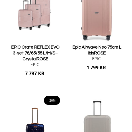
EPIC Crate REFLEX EVO
Epic Airwave Neo 75cm L
3-set 76/65/55 L/M/S -
IbisROSE
EPIC
CrystalROSE
EPIC
1 799 KR
7 797 KR
Lägg i varukorgen
Lägg i varukorgen
-30%