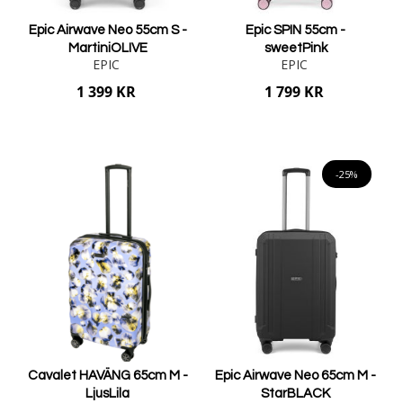
Epic Airwave Neo 55cm S -
Epic SPIN 55cm -
MartiniOLIVE
sweetPink
EPIC
EPIC
1 399 KR
1 799 KR
Lägg i varukorgen
Lägg i varukorgen
-25%
Cavalet HAVÄNG 65cm M -
Epic Airwave Neo 65cm M -
LjusLila
StarBLACK