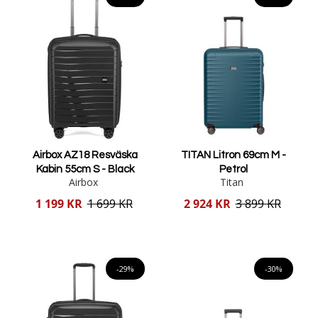
Airbox AZ18 Resväska
TITAN Litron 69cm M -
Kabin 55cm S - Black
Petrol
Airbox
Titan
Reducerat
Reducerat
1 199 KR
1 699 KR
2 924 KR
3 899 KR
pris
pris
Lägg i varukorgen
Lägg i varukorgen
-29%
-30%