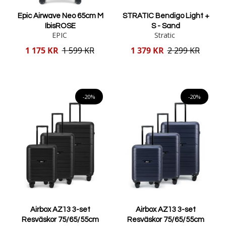
Epic Airwave Neo 65cm M
STRATIC Bendigo Light +
IbisROSE
S - Sand
EPIC
Stratic
Reducerat
Reducerat
1 175 KR
1 599 KR
1 379 KR
2 299 KR
pris
pris
Lägg i varukorgen
Lägg i varukorgen
-20%
-20%
Airbox AZ13 3-set
Airbox AZ13 3-set
Resväskor 75/65/55cm
Resväskor 75/65/55cm