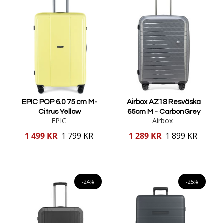
EPIC POP 6.0 75 cm M-
Airbox AZ18 Resväska
Citrus Yellow
65cm M - CarbonGrey
EPIC
Airbox
Reducerat
Reducerat
1 499 KR
1 799 KR
1 289 KR
1 899 KR
pris
pris
Lägg i varukorgen
Lägg i varukorgen
-24%
-25%