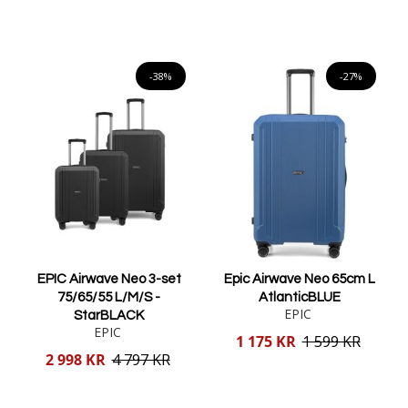
pris
pris
Lägg i varukorgen
Lägg i varukorgen
-38%
-27%
EPIC Airwave Neo 3-set
Epic Airwave Neo 65cm L
75/65/55 L/M/S -
AtlanticBLUE
EPIC
StarBLACK
EPIC
Reducerat
1 175 KR
1 599 KR
pris
Reducerat
2 998 KR
4 797 KR
pris
Lägg i varukorgen