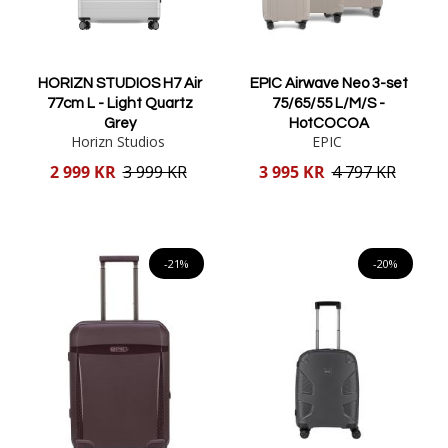
HORIZN STUDIOS H7 Air
EPIC Airwave Neo 3-set
77cm L - Light Quartz
75/65/55 L/M/S -
Grey
HotCOCOA
Horizn Studios
EPIC
Reducerat
Reducerat
2 999 KR
3 999 KR
3 995 KR
4 797 KR
pris
pris
Lägg i varukorgen
Lägg i varukorgen
-21%
-20%