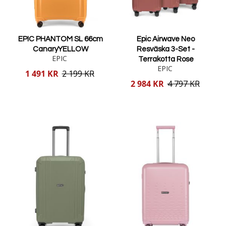
EPIC PHANTOM SL 66cm
Epic Airwave Neo
CanaryYELLOW
Resväska 3-Set -
EPIC
Terrakotta Rose
EPIC
Reducerat
1 491 KR
2 199 KR
pris
Reducerat
2 984 KR
4 797 KR
pris
Lägg i varukorgen
Lägg i varukorgen