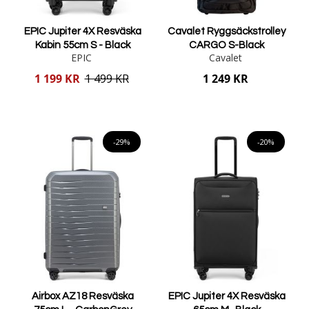
EPIC Jupiter 4X Resväska
Cavalet Ryggsäckstrolley
Kabin 55cm S - Black
CARGO S-Black
EPIC
Cavalet
Reducerat
1 199 KR
1 499 KR
1 249 KR
pris
Lägg i varukorgen
Lägg i varukorgen
-29%
-20%
Airbox AZ18 Resväska
EPIC Jupiter 4X Resväska