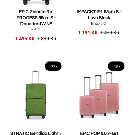
EPIC Zeleste Re:
IMPACKT IP1 55cm S -
PROCESS 55cm S -
Lava Black
Impackt
DecadentWINE
EPIC
Reducerat
1 191 KR
1 489 KR
pris
Reducerat
1 495 KR
1 899 KR
pris
Lägg i varukorgen
Lägg i varukorgen
-40%
-42%
STRATIC Bendigo Light +
EPIC POP 6.0 3-set