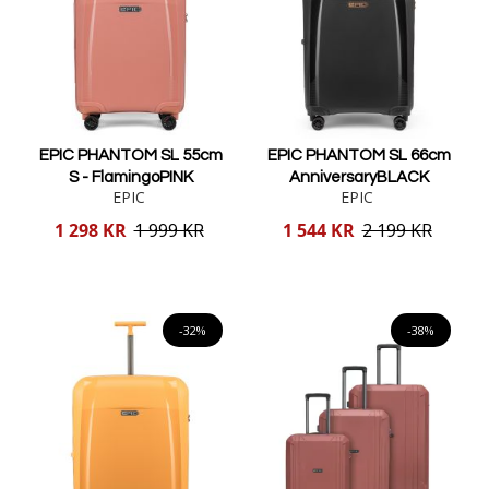
EPIC PHANTOM SL 55cm
EPIC PHANTOM SL 66cm
S - FlamingoPINK
AnniversaryBLACK
EPIC
EPIC
Reducerat
Reducerat
1 298 KR
1 999 KR
1 544 KR
2 199 KR
pris
pris
Lägg i varukorgen
Lägg i varukorgen
-32%
-38%