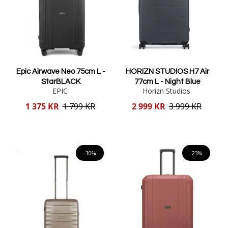
Epic Airwave Neo 75cm L -
HORIZN STUDIOS H7 Air
StarBLACK
77cm L - Night Blue
EPIC
Horizn Studios
Reducerat
Reducerat
1 375 KR
1 799 KR
2 999 KR
3 999 KR
pris
pris
Lägg i varukorgen
Lägg i varukorgen
-30%
-23%