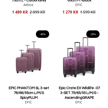
75cm L - CarbonGrey
65cm M -Black
Airbox
EPIC
Reducerat
Reducerat
1 489 KR
2 099 KR
1 279 KR
1 599 KR
pris
pris
Lägg i varukorgen
Lägg i varukorgen
-40%
-30%
EPIC PHANTOM SL 3-set
Epic Crate EX Wildlife -07
76/66/55cm L/M/S
3-SET 75/65/55 L/M/S -
SpicyPLUM
AscendingGRAPE
EPIC
EPIC