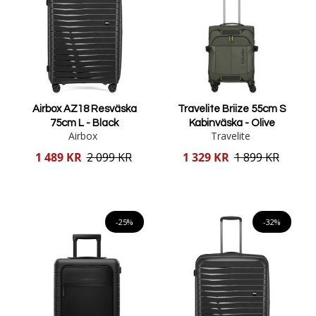
Airbox AZ18 Resväska
Travelite Briize 55cm S
75cm L - Black
Kabinväska - Olive
Airbox
Travelite
Reducerat
Reducerat
1 489 KR
2 099 KR
1 329 KR
1 899 KR
pris
pris
Lägg i varukorgen
Lägg i varukorgen
-25%
-32%