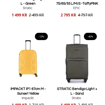
L - Green
75/65/55 L/M/S -TaffyPINK
Stratic
EPIC
Reducerat
Reducerat
1 499 KR
2 499 KR
2 795 KR
4 797 KR
pris
pris
Lägg i varukorgen
Lägg i varukorgen
-13%
-40%
IMPACKT IP1 67cm M -
STRATIC Bendigo Light +
Sunset Yellow
L - Sand
Impackt
Stratic
Reducerat
Reducerat
1 499 KR
1 719 KR
1 499 KR
2 499 KR