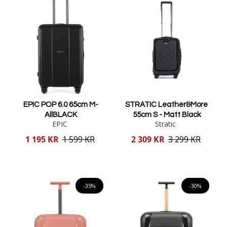
EPIC POP 6.0 65cm M-
STRATIC Leather&More
AllBLACK
55cm S - Matt Black
EPIC
Stratic
Reducerat
Reducerat
1 195 KR
1 599 KR
2 309 KR
3 299 KR
pris
pris
Lägg i varukorgen
Lägg i varukorgen
-35%
-30%