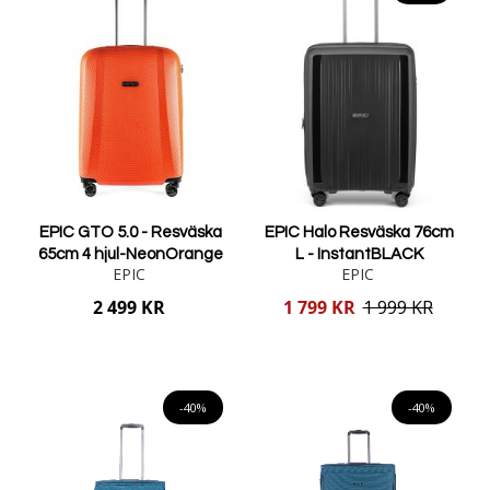
EPIC GTO 5.0 - Resväska
EPIC Halo Resväska 76cm
65cm 4 hjul-NeonOrange
L - InstantBLACK
EPIC
EPIC
Reducerat
2 499 KR
1 799 KR
1 999 KR
pris
Lägg i varukorgen
Lägg i varukorgen
-40%
-40%