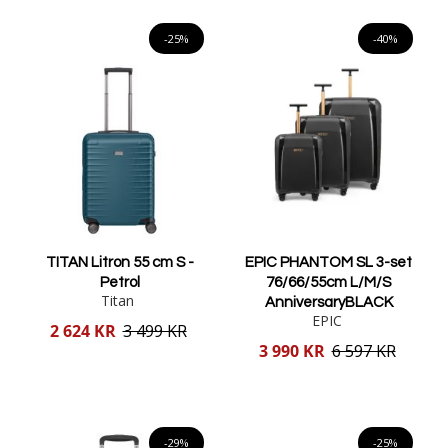
Lägg i varukorgen
-25%
-40%
TITAN Litron 55 cm S -
EPIC PHANTOM SL 3-set
Petrol
76/66/55cm L/M/S
Titan
AnniversaryBLACK
EPIC
Reducerat
2 624 KR
3 499 KR
pris
Reducerat
3 990 KR
6 597 KR
pris
Lägg i varukorgen
Lägg i varukorgen
-29%
-25%