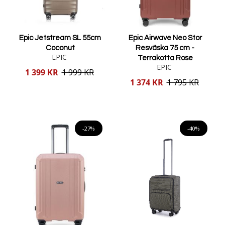
Epic Jetstream SL 55cm
Epic Airwave Neo Stor
Coconut
Resväska 75 cm -
EPIC
Terrakotta Rose
EPIC
Reducerat
1 399 KR
1 999 KR
pris
Reducerat
1 374 KR
1 795 KR
pris
Lägg i varukorgen
Lägg i varukorgen
-27%
-40%