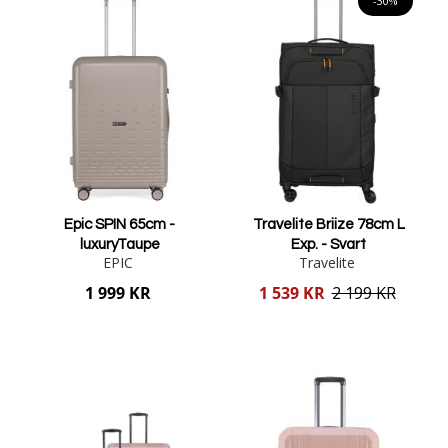
-30%
Epic SPIN 65cm -
Travelite Briize 78cm L
luxuryTaupe
Exp. - Svart
EPIC
Travelite
Reducerat
1 999 KR
1 539 KR
2 199 KR
pris
Lägg i varukorgen
Lägg i varukorgen