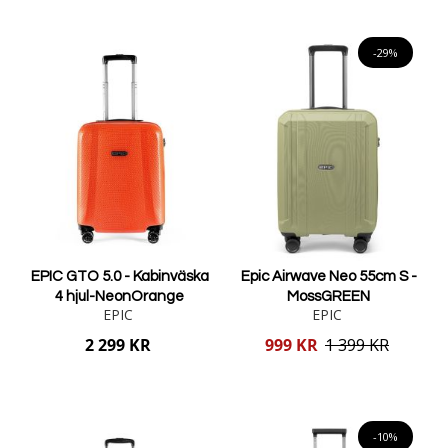
Lägg i varukorgen
Lägg i varukorgen
-29%
EPIC GTO 5.0 - Kabinväska
Epic Airwave Neo 55cm S -
4 hjul-NeonOrange
MossGREEN
EPIC
EPIC
Reducerat
2 299 KR
999 KR
1 399 KR
pris
Lägg i varukorgen
Lägg i varukorgen
-10%