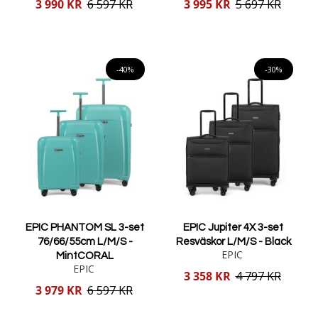
Reducerat
Reducerat
3 990 KR
6 597 KR
3 995 KR
5 697 KR
pris
pris
Lägg i varukorgen
Lägg i varukorgen
-40%
-30%
EPIC PHANTOM SL 3-set
EPIC Jupiter 4X 3-set
76/66/55cm L/M/S -
Resväskor L/M/S - Black
EPIC
MintCORAL
EPIC
Reducerat
3 358 KR
4 797 KR
pris
Reducerat
3 979 KR
6 597 KR
pris