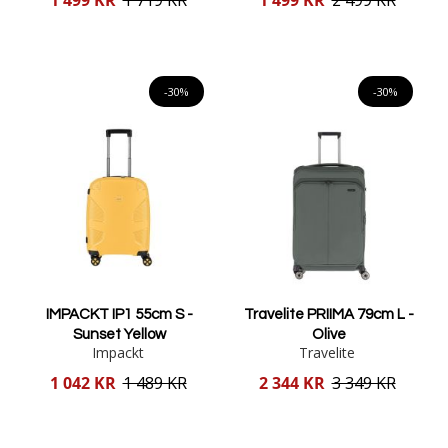
pris
pris
Lägg i varukorgen
Lägg i varukorgen
-30%
-30%
IMPACKT IP1 55cm S -
Travelite PRIIMA 79cm L -
Sunset Yellow
Olive
Impackt
Travelite
Reducerat
Reducerat
1 042 KR
1 489 KR
2 344 KR
3 349 KR
pris
pris