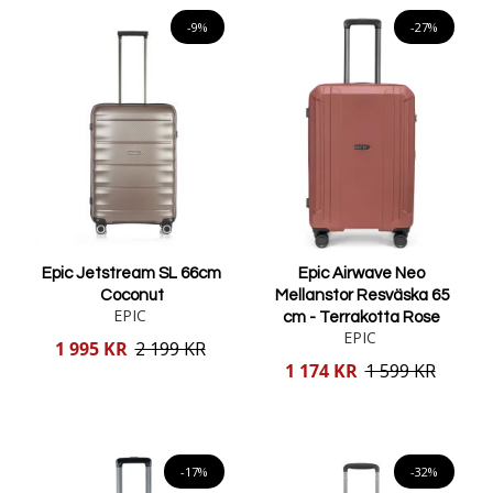
Lägg i varukorgen
-9%
-27%
Epic Jetstream SL 66cm
Epic Airwave Neo
Coconut
Mellanstor Resväska 65
EPIC
cm - Terrakotta Rose
EPIC
Reducerat
1 995 KR
2 199 KR
pris
Reducerat
1 174 KR
1 599 KR
pris
Lägg i varukorgen
Lägg i varukorgen
-17%
-32%