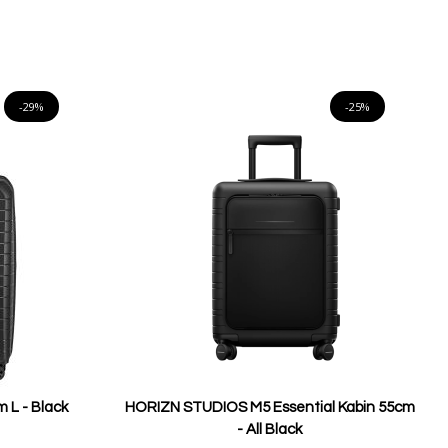
pris
Lägg i varukorgen
-29%
-25%
 L - Black
HORIZN STUDIOS M5 Essential Kabin 55cm
- All Black