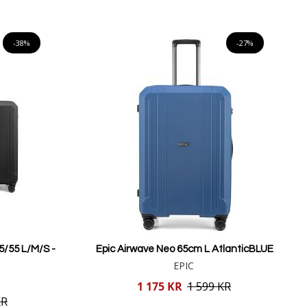
Lägg i varukorgen
-38%
-27%
5/55 L/M/S -
Epic Airwave Neo 65cm L AtlanticBLUE
EPIC
Reducerat
1 175 KR
1 599 KR
pris
KR