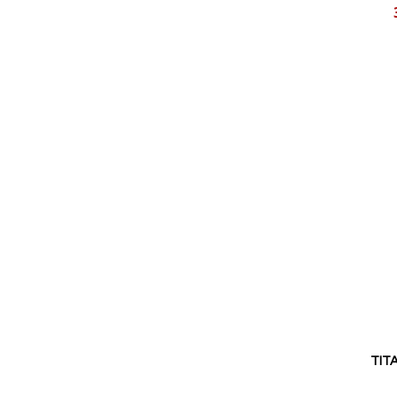
Reducerat
pris
TITA