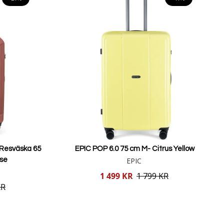
 Resväska 65
EPIC POP 6.0 75 cm M- Citrus Yellow
ose
EPIC
Reducerat
1 499 KR
1 799 KR
pris
KR
Lägg i varukorgen