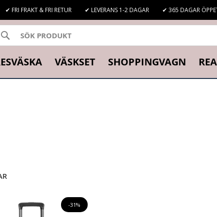
✔ FRI FRAKT & FRI RETUR
✔ LEVERANS 1-2 DAGAR
✔ 365 DAGAR ÖPPE
SÖK
K
ESVÄSKA
VÄSKSET
SHOPPINGVAGN
REA
t riktigt kanonpris! I vår rea-avdelning hittar du ett stort utbud av r
nästa weekendresa eller en stor resväska för din nästa långresa, så har
an välja bland hårda resväskor, mjuka resväskor, expanderbara resväsk
AR
itta en billig resväska eller kabinväska som passar dina behov och din 
-31%