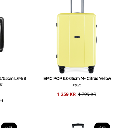
6/55cm L/M/S
EPIC POP 6.0 65cm M- Citrus Yellow
K
EPIC
Reducerat
1 259 KR
1 799 KR
pris
KR
Lägg i varukorgen
-27%
-17%