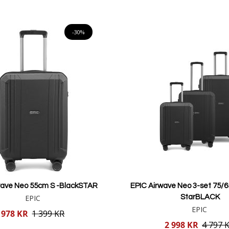
Lägg i varukorgen
Lägg i varukorgen
-30%
wave Neo 55cm S -BlackSTAR
EPIC Airwave Neo 3-set 75/6
EPIC
StarBLACK
EPIC
978 KR
1 399 KR
Reducerat
2 998 KR
4 797 