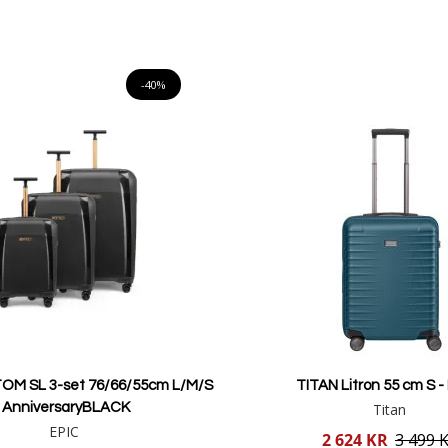
pris
Lägg i varukorgen
Lägg i varukorgen
-40%
OM SL 3-set 76/66/55cm L/M/S
TITAN Litron 55 cm S - 
AnniversaryBLACK
Titan
EPIC
Reducerat
2 624 KR
3 499 