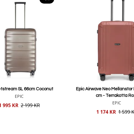
etstream SL 66cm Coconut
Epic Airwave Neo Mellanstor
EPIC
cm - Terrakotta R
EPIC
1 995 KR
2 199 KR
Reducerat
1 174 KR
1 599 
pris
Lägg i varukorgen
Lägg i varukorgen