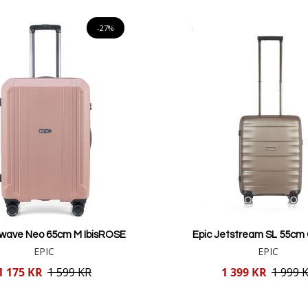
Lägg i varukorgen
-27%
irwave Neo 65cm M IbisROSE
Epic Jetstream SL 55cm
EPIC
EPIC
Reducerat
1 175 KR
1 599 KR
1 399 KR
1 999 
pris