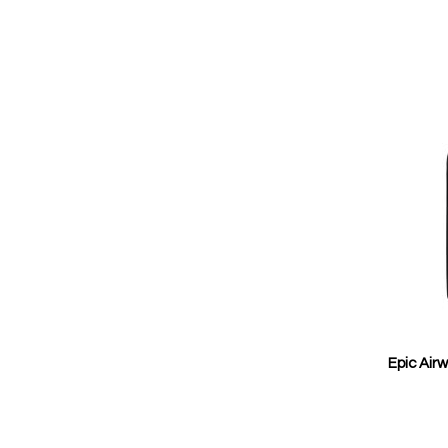
Epic Air
Reducerat
pris