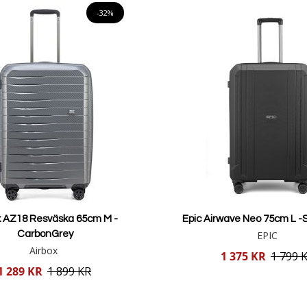
-32%
x AZ18 Resväska 65cm M -
Epic Airwave Neo 75cm L 
CarbonGrey
EPIC
Airbox
Reducerat
1 375 KR
1 799 
pris
1 289 KR
1 899 KR
Lägg i varukorgen