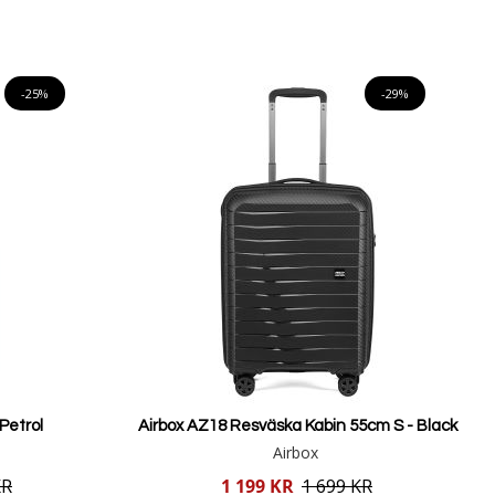
Lägg i varukorgen
-25%
-29%
Petrol
Airbox AZ18 Resväska Kabin 55cm S - Black
Airbox
Reducerat
KR
1 199 KR
1 699 KR