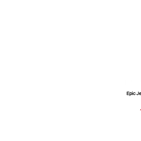
Epic J
Reducerat
pris