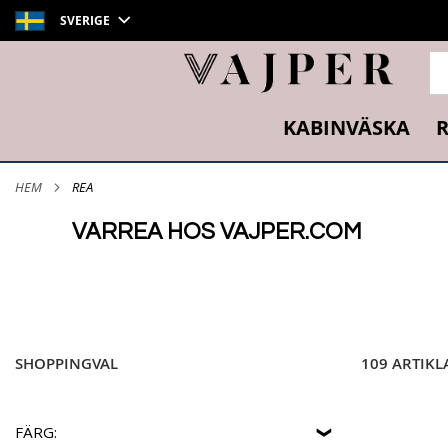
SVERIGE
SÖ
KABINVÄSKA
R
HEM
REA
VÅRREA HOS VAJPER.COM
Passa på att fynda din nya resväska eller kabinväska till et
priser. Oavsett om du letar efter en ny kabinväska för din 
Vi har resväskor i alla storlekar, färger och stilar. Du k
SHOPPINGVAL
draghandtag och andra praktiska funktioner.
109 ARTIKL
Oavsett vad du är ute efter, så kan du vara säker på att h
FÄRG: