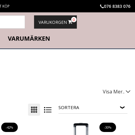
076 8383 076
T KÖP
0
VARUKORGEN
VARUMÄRKEN
esväskor och kabinväskor från kända varumärken till nedsatta
Visa Mer..
 vi något för dig.
or och mycket mer. Vi har även resväskor med inbyggda hjul,
SORTERA
budget.
-42%
-30%