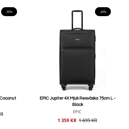
Lägg i varukorgen
-30%
-20%
 Coconut
EPIC Jupiter 4X Mjuk Resväska 75cm L -
Black
EPIC
KR
Reducerat
1 359 KR
1 699 KR
pris