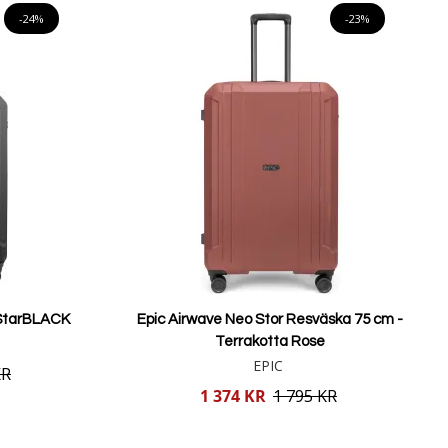
-24%
-23%
-StarBLACK
Epic Airwave Neo Stor Resväska 75 cm -
Terrakotta Rose
EPIC
KR
Reducerat
1 374 KR
1 795 KR
pris