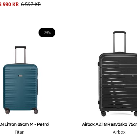
pris
3 990 KR
6 597 KR
Lägg i varukorgen
Lägg i varukorgen
-25%
N Litron 69cm M - Petrol
Airbox AZ18 Resväska 75cm
Titan
Airbox