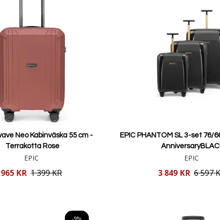
wave Neo Kabinväska 55 cm -
EPIC PHANTOM SL 3-set 76/6
Terrakotta Rose
AnniversaryBLAC
EPIC
EPIC
Reducerat
965 KR
1 399 KR
3 849 KR
6 597 
pris
Lägg i varukorgen
Lägg i varukorgen
-9%