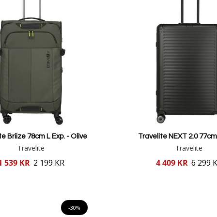
te Briize 78cm L Exp. - Olive
Travelite NEXT 2.0 77cm
Travelite
Travelite
Reducerat
1 539 KR
2 199 KR
4 409 KR
6 299 
pris
Lägg i varukorgen
Lägg i varukorgen
-30%