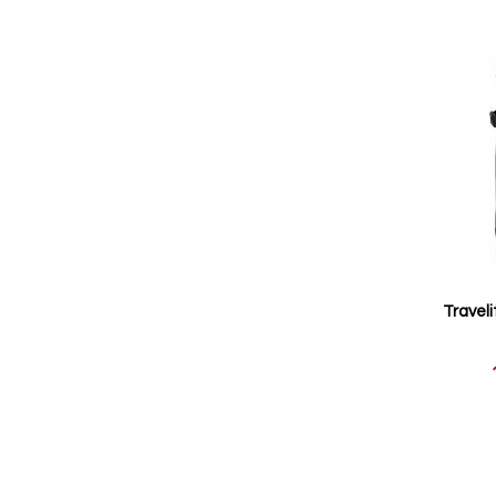
Traveli
Reducerat
pris