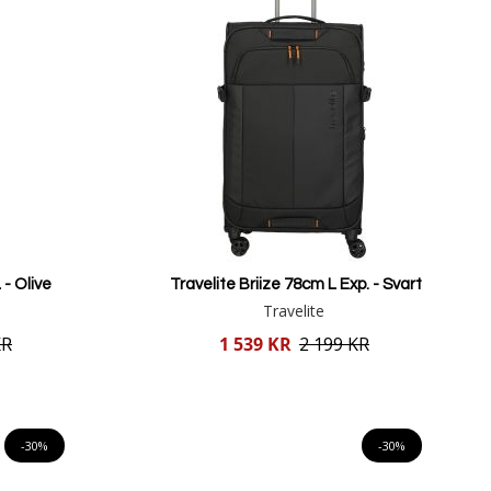
 - Olive
Travelite Briize 78cm L Exp. - Svart
Travelite
Reducerat
KR
1 539 KR
2 199 KR
pris
Lägg i varukorgen
-30%
-30%