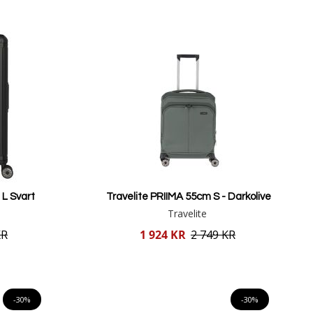
 L Svart
Travelite PRIIMA 55cm S - Darkolive
Travelite
Reducerat
KR
1 924 KR
2 749 KR
pris
Lägg i varukorgen
-30%
-30%