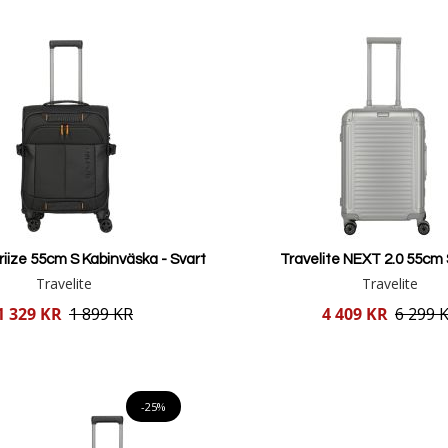
riize 55cm S Kabinväska - Svart
Travelite NEXT 2.0 55cm S
Travelite
Travelite
Reducerat
1 329 KR
1 899 KR
4 409 KR
6 299 
pris
Lägg i varukorgen
Lägg i varukorgen
-25%