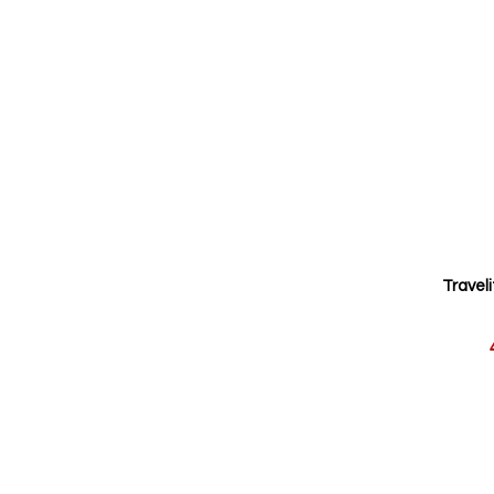
Traveli
Reducerat
pris