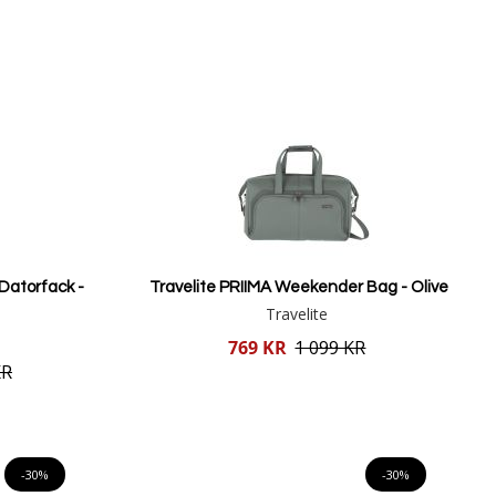
Datorfack -
Travelite PRIIMA Weekender Bag - Olive
Travelite
Reducerat
769 KR
1 099 KR
pris
KR
Lägg i varukorgen
-30%
-30%