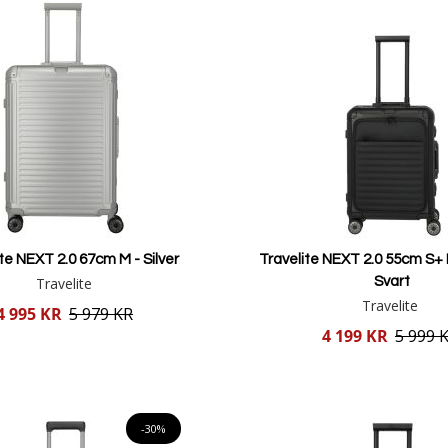
te NEXT 2.0 67cm M - Silver
Travelite NEXT 2.0 55cm S+ 
Travelite
Svart
Travelite
4 995 KR
5 979 KR
Reducerat
4 199 KR
5 999 
pris
Lägg i varukorgen
Lägg i varukorgen
-30%