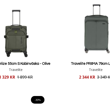
riize 55cm S Kabinväska - Olive
Travelite PRIIMA 79cm L
Travelite
Travelite
Reducerat
1 329 KR
1 899 KR
2 344 KR
3 349 
pris
Lägg i varukorgen
Lägg i varukorgen
-30%