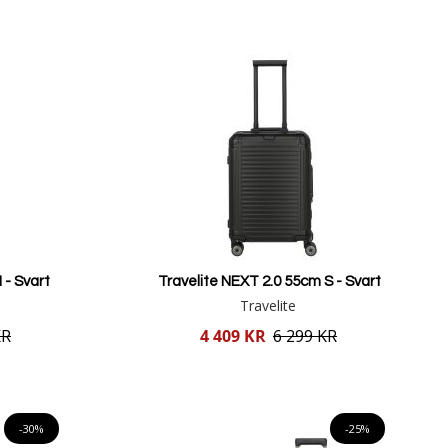
 - Svart
Travelite NEXT 2.0 55cm S - Svart
Travelite
Reducerat
KR
4 409 KR
6 299 KR
pris
Lägg i varukorgen
-30%
-25%