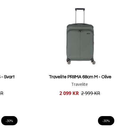
 - Svart
Travelite PRIIMA 68cm M - Olive
Travelite
Reducerat
KR
2 099 KR
2 999 KR
pris
Lägg i varukorgen
-30%
-30%