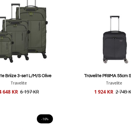
ite Briize 3-set L/M/S Olive
Travelite PRIIMA 55cm S
Travelite
Travelite
Reducerat
4 648 KR
6 197 KR
1 924 KR
2 749 
pris
Lägg i varukorgen
Lägg i varukorgen
-16%