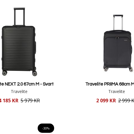
ite NEXT 2.0 67cm M - Svart
Travelite PRIIMA 68cm M
Travelite
Travelite
Reducerat
4 185 KR
5 979 KR
2 099 KR
2 999 
pris
Lägg i varukorgen
Lägg i varukorgen
-30%