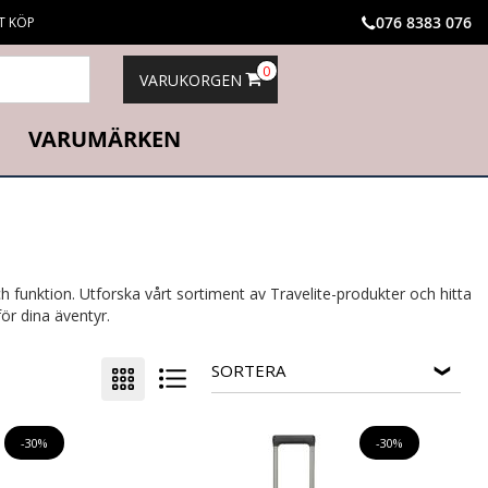
076 8383 076
T KÖP
0
VARUKORGEN
VARUMÄRKEN
h funktion. Utforska vårt sortiment av Travelite-produkter och hitta
ör dina äventyr.
SORTERA
-30%
-30%