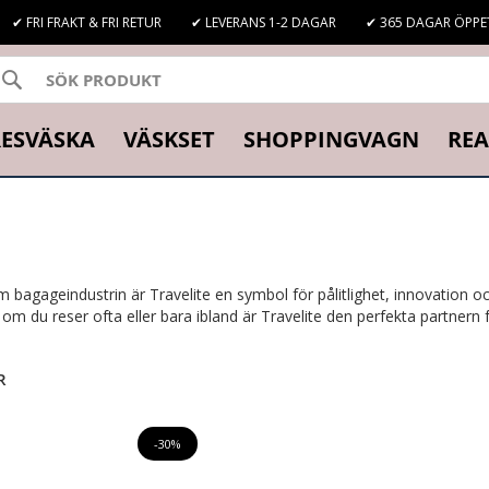
✔ FRI FRAKT & FRI RETUR
✔ LEVERANS 1-2 DAGAR
✔ 365 DAGAR ÖPPE
SÖK
K
ESVÄSKA
VÄSKSET
SHOPPINGVAGN
REA
m bagageindustrin är Travelite en symbol för pålitlighet, innovation oc
du reser ofta eller bara ibland är Travelite den perfekta partnern f
R
-30%