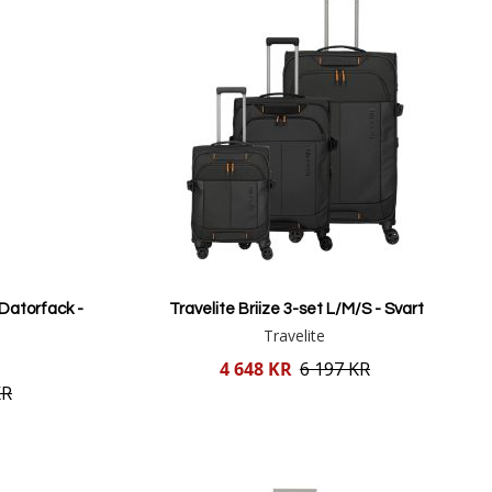
Datorfack -
Travelite Briize 3-set L/M/S - Svart
Travelite
Reducerat
4 648 KR
6 197 KR
pris
KR
Lägg i varukorgen