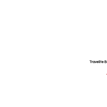
Travelite B
Reducerat
pris