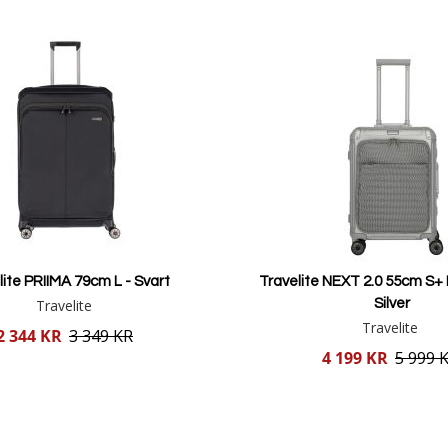
lite PRIIMA 79cm L - Svart
Travelite NEXT 2.0 55cm S+ 
Travelite
Silver
Travelite
2 344 KR
3 349 KR
Reducerat
4 199 KR
5 999 
pris
Lägg i varukorgen
Lägg i varukorgen