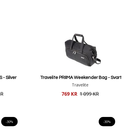
 - Silver
Travelite PRIIMA Weekender Bag - Svart
Travelite
Reducerat
KR
769 KR
1 099 KR
pris
Lägg i varukorgen
-30%
-30%