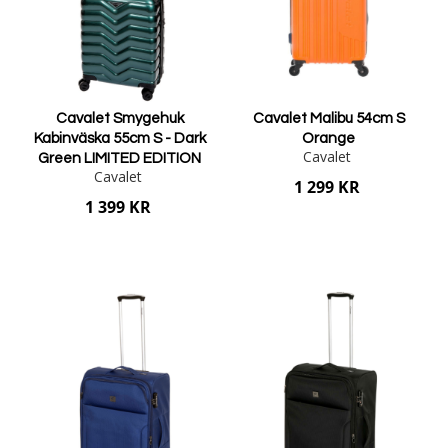
Cavalet Smygehuk
Cavalet Malibu 54cm S
Kabinväska 55cm S - Dark
Orange
Cavalet
Green LIMITED EDITION
Cavalet
1 299 KR
1 399 KR
Lägg i varukorgen
Lägg i varukorgen