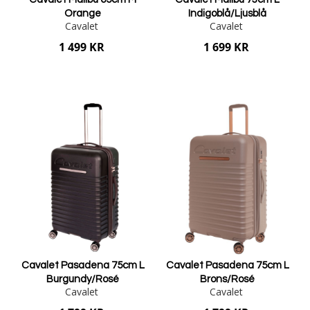
Orange
Indigoblå/Ljusblå
Cavalet
Cavalet
1 499 KR
1 699 KR
Lägg i varukorgen
Lägg i varukorgen
Cavalet Pasadena 75cm L
Cavalet Pasadena 75cm L
Burgundy/Rosé
Brons/Rosé
Cavalet
Cavalet