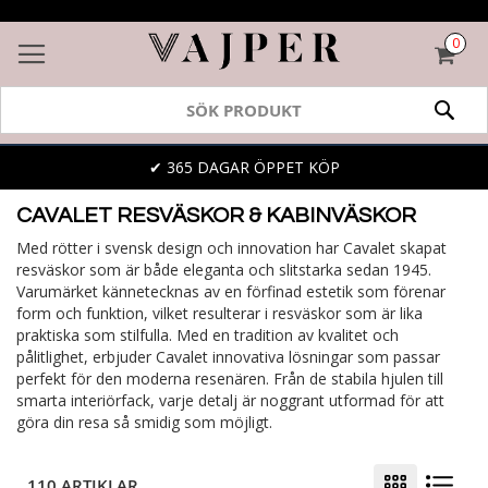
0
VAR
SÖK
✔ 365 DAGAR ÖPPET KÖP
CAVALET RESVÄSKOR & KABINVÄSKOR
Med rötter i svensk design och innovation har Cavalet skapat
resväskor som är både eleganta och slitstarka sedan 1945.
Varumärket kännetecknas av en förfinad estetik som förenar
form och funktion, vilket resulterar i resväskor som är lika
praktiska som stilfulla. Med en tradition av kvalitet och
pålitlighet, erbjuder Cavalet innovativa lösningar som passar
perfekt för den moderna resenären. Från de stabila hjulen till
smarta interiörfack, varje detalj är noggrant utformad för att
göra din resa så smidig som möjligt.
110 ARTIKLAR