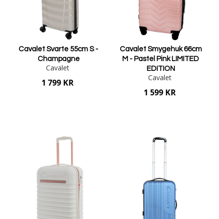
Cavalet Svarte 55cm S -
Cavalet Smygehuk 66cm
Champagne
M - Pastel Pink LIMITED
Cavalet
EDITION
Cavalet
1 799 KR
1 599 KR
Lägg i varukorgen
Lägg i varukorgen