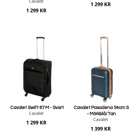
Cavalet
1 299 KR
1 299 KR
Lägg i varukorgen
Lägg i varukorgen
Cavalet Swift 67 M - Svart
Cavalet Pasadena 54cm S
Cavalet
- Mörkblå/Tan
Cavalet
1 299 KR
1 399 KR