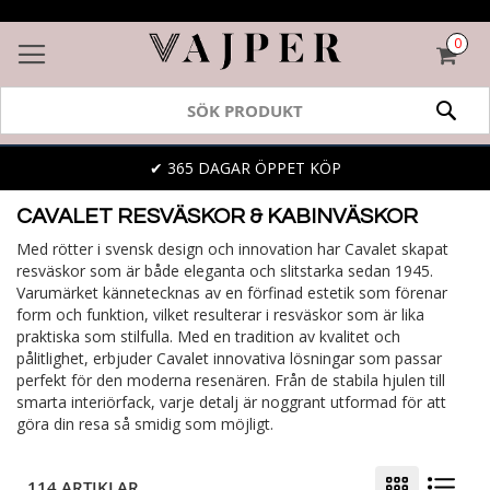
0
VAR
SÖK
✔ 365 DAGAR ÖPPET KÖP
CAVALET RESVÄSKOR & KABINVÄSKOR
Med rötter i svensk design och innovation har Cavalet skapat
resväskor som är både eleganta och slitstarka sedan 1945.
Varumärket kännetecknas av en förfinad estetik som förenar
form och funktion, vilket resulterar i resväskor som är lika
praktiska som stilfulla. Med en tradition av kvalitet och
pålitlighet, erbjuder Cavalet innovativa lösningar som passar
perfekt för den moderna resenären. Från de stabila hjulen till
smarta interiörfack, varje detalj är noggrant utformad för att
göra din resa så smidig som möjligt.
114 ARTIKLAR