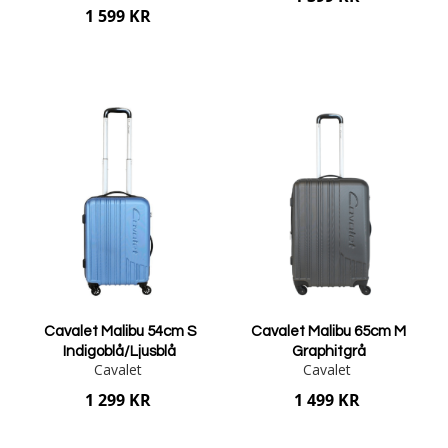
1 599 KR
Lägg i varukorgen
Lägg i varukorgen
Cavalet Malibu 54cm S
Cavalet Malibu 65cm M
Indigoblå/Ljusblå
Graphitgrå
Cavalet
Cavalet
1 299 KR
1 499 KR