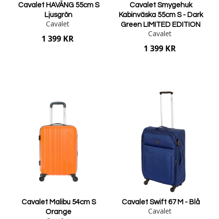
Cavalet HAVÄNG 55cm S
Cavalet Smygehuk
Ljusgrön
Kabinväska 55cm S - Dark
Cavalet
Green LIMITED EDITION
Cavalet
1 399 KR
1 399 KR
Lägg i varukorgen
Lägg i varukorgen
Cavalet Malibu 54cm S
Cavalet Swift 67 M - Blå
Cavalet
Orange