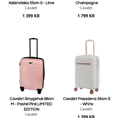
Kabinväska 55cm S - Lime
Champagne
Cavalet
Cavalet
1 399 KR
1 799 KR
Lägg i varukorgen
Lägg i varukorgen
Cavalet Smygehuk 66cm
Cavalet Pasadena 54cm S
M - Pastel Pink LIMITED
- White
Cavalet
EDITION
Cavalet
1 399 KR