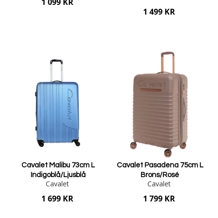
1 099 KR
1 499 KR
Lägg i varukorgen
Lägg i varukorgen
Cavalet Malibu 73cm L
Cavalet Pasadena 75cm L
Indigoblå/Ljusblå
Brons/Rosé
Cavalet
Cavalet
1 699 KR
1 799 KR