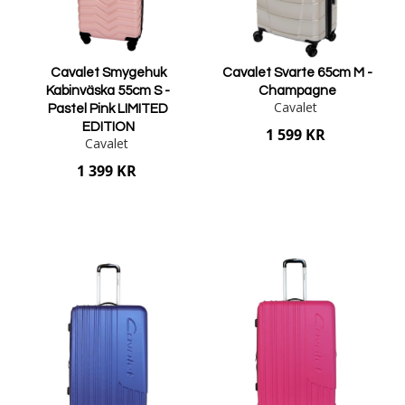
Cavalet Smygehuk
Cavalet Svarte 65cm M -
Kabinväska 55cm S -
Champagne
Cavalet
Pastel Pink LIMITED
EDITION
1 599 KR
Cavalet
1 399 KR
Lägg i varukorgen
Lägg i varukorgen