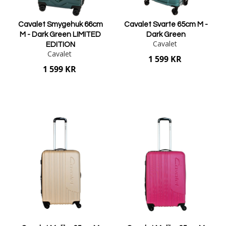
Cavalet Smygehuk 66cm
Cavalet Svarte 65cm M -
M - Dark Green LIMITED
Dark Green
Cavalet
EDITION
Cavalet
1 599 KR
1 599 KR
Lägg i varukorgen
Lägg i varukorgen