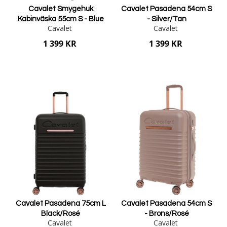
Cavalet Smygehuk
Cavalet Pasadena 54cm S
Kabinväska 55cm S - Blue
- Silver/Tan
Cavalet
Cavalet
1 399 KR
1 399 KR
Lägg i varukorgen
Lägg i varukorgen
Cavalet Pasadena 75cm L
Cavalet Pasadena 54cm S
Black/Rosé
- Brons/Rosé
Cavalet
Cavalet