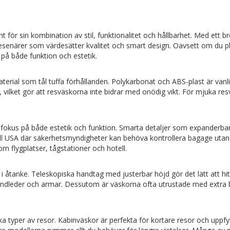
 för sin kombination av stil, funktionalitet och hållbarhet. Med ett 
r resenärer som värdesätter kvalitet och smart design. Oavsett om du p
på både funktion och estetik.
aterial som tål tuffa förhållanden. Polykarbonat och ABS-plast är vanlig
 vilket gör att resväskorna inte bidrar med onödig vikt. För mjuka res
fokus på både estetik och funktion. Smarta detaljer som expanderbar
 till USA där säkerhetsmyndigheter kan behöva kontrollera bagage utan
m flygplatser, tågstationer och hotell.
åtanke. Teleskopiska handtag med justerbar höjd gör det lätt att hi
dleder och armar. Dessutom är väskorna ofta utrustade med extra bärh
lika typer av resor. Kabinväskor är perfekta för kortare resor och uppf