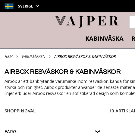
SVERIGE
SÖ
KABINVÄSKA
R
HEM
VARUMÄRKEN
AIRBOX RESVÄSKOR & KABINVÄSKOR
AIRBOX RESVÄSKOR & KABINVÄSKOR
Airbox är ett banbrytande varumärke inom resväskor, kända för si
styrka och rörlighet. Airbox produkter använder de senaste mater
linjer erbjuder Airbox resväskor en sofistikerad design som komple
SHOPPINGVAL
10 ARTIKLA
FÄRG: