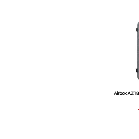
Airbox AZ1
Reducerat
pris