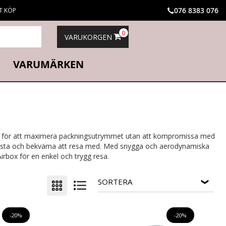
076 8383 076
T KÖP
0
VARUKORGEN
VARUMÄRKEN
erad för att maximera packningsutrymmet utan att kompromissa med
robusta och bekväma att resa med. Med snygga och aerodynamiska
irbox för en enkel och trygg resa.
SORTERA
-20%
-20%