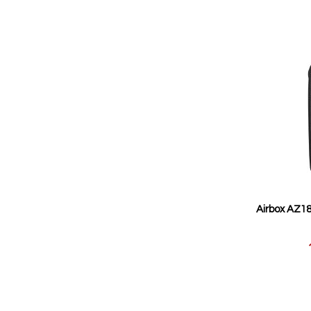
Airbox AZ18
Reducerat
pris