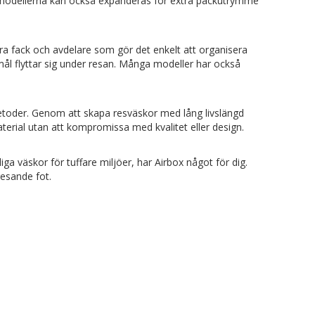
av modellerna kan också expanderas för extra packutrymme
era fack och avdelare som gör det enkelt att organisera
emål flyttar sig under resan. Många modeller har också
metoder. Genom att skapa resväskor med lång livslängd
aterial utan att kompromissa med kvalitet eller design.
a väskor för tuffare miljöer, har Airbox något för dig.
resande fot.