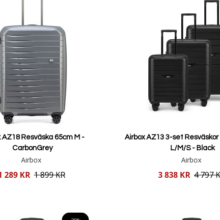
x AZ18 Resväska 65cm M -
Airbox AZ13 3-set Resväsko
CarbonGrey
L/M/S - Black
Airbox
Airbox
Reducerat
1 289 KR
1 899 KR
3 838 KR
4 797 
pris
Lägg i varukorgen
Lägg i varukorgen