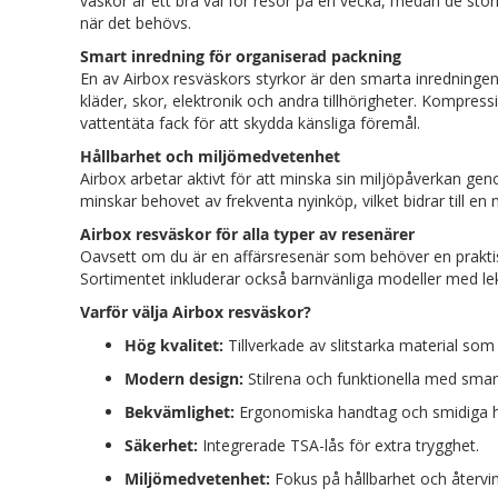
väskor är ett bra val för resor på en vecka, medan de st
när det behövs.
Smart inredning för organiserad packning
En av Airbox resväskors styrkor är den smarta inredningen 
kläder, skor, elektronik och andra tillhörigheter. Kompress
vattentäta fack för att skydda känsliga föremål.
Hållbarhet och miljömedvetenhet
Airbox arbetar aktivt för att minska sin miljöpåverkan g
minskar behovet av frekventa nyinköp, vilket bidrar till en
Airbox resväskor för alla typer av resenärer
Oavsett om du är en affärsresenär som behöver en praktisk
Sortimentet inkluderar också barnvänliga modeller med lekfu
Varför välja Airbox resväskor?
Hög kvalitet:
Tillverkade av slitstarka material som t
Modern design:
Stilrena och funktionella med smart
Bekvämlighet:
Ergonomiska handtag och smidiga hju
Säkerhet:
Integrerade TSA-lås för extra trygghet.
Miljömedvetenhet:
Fokus på hållbarhet och återvin