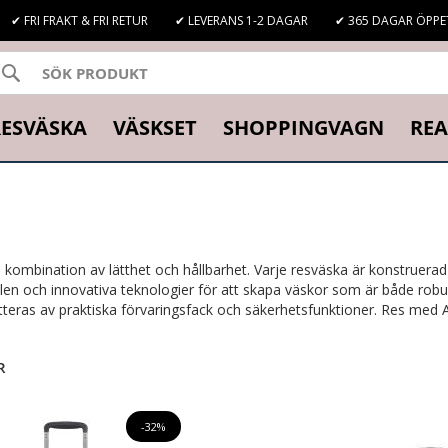
✔ FRI FRAKT & FRI RETUR
✔ LEVERANS 1-2 DAGAR
✔ 365 DAGAR ÖPPE
SÖK
K
ESVÄSKA
VÄSKSET
SHOPPINGVAGN
REA
n kombination av lätthet och hållbarhet. Varje resväska är konstru
ialen och innovativa teknologier för att skapa väskor som är både 
tteras av praktiska förvaringsfack och säkerhetsfunktioner. Res med A
R
-32%