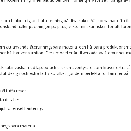
örre modellerna rymmer allt du behöver för längre vistelser. Många 
som hjälper dig att hålla ordning på dina saker. Väskorna har ofta fl
ionsband håller packningen på plats, vilket minskar risken för att för
enom att använda återvinningsbara material och hållbara produktions
 mer hållbar konsumtion. Flera modeller är tillverkade av återvunnet m
 kabinväska med laptopfack eller en äventyrare som kräver extra tålig
ll design och extra lätt vikt, vilket gör dem perfekta för familjer på 
ål tuffa resor.
a detaljer.
l för enkel hantering.
ningsbara material.