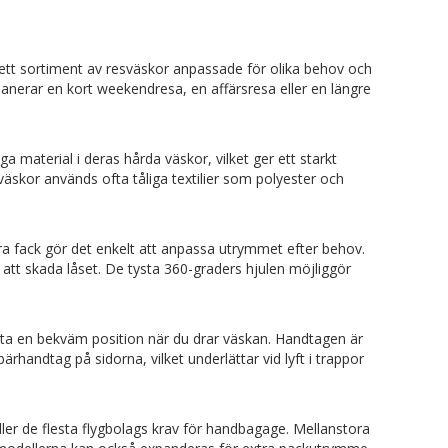
brett sortiment av resväskor anpassade för olika behov och
lanerar en kort weekendresa, en affärsresa eller en längre
a material i deras hårda väskor, vilket ger ett starkt
väskor används ofta tåliga textilier som polyester och
a fack gör det enkelt att anpassa utrymmet efter behov.
 att skada låset. De tysta 360-graders hjulen möjliggör
tta en bekväm position när du drar väskan. Handtagen är
andtag på sidorna, vilket underlättar vid lyft i trappor
yller de flesta flygbolags krav för handbagage. Mellanstora