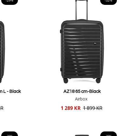
-29%
-32%
 L - Black
AZ18 65 cm-Black
Airbox
Reducerat
KR
1 289 KR
1 899 KR
pris
Lägg i varukorgen