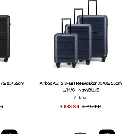
r 75/65/55cm
Airbox AZ13 3-set Resväskor 75/65/55cm
L/M/S - NavyBLUE
Airbox
Reducerat
KR
3 838 KR
4 797 KR
pris
Lägg i varukorgen