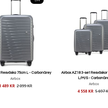
-29%
8 Resväska 75cm L - CarbonGrey
Airbox AZ18 3-set Resväsko
Airbox
L/M/S - CarbonGr
Airbox
1 489 KR
2 099 KR
Reducerat
4 558 KR
5 697 
pris
Lägg i varukorgen
Lägg i varukorgen