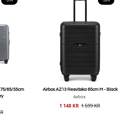
-20%
-28%
r 75/65/55cm
Airbox AZ13 Resväska 65cm M - Black
ey
Airbox
Reducerat
1 148 KR
1 599 KR
pris
KR
Lägg i varukorgen