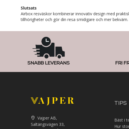
Slutsats
Airbox resväskor kombinerar innovativ design med praktisk 
tillhörigheter och gör din resa smidigare och mer bekväm.
SNABB LEVERANS
FRI F
TIPS
Vajper AB,
Bäst i t
Saltängsvägen 33,
Hur sto