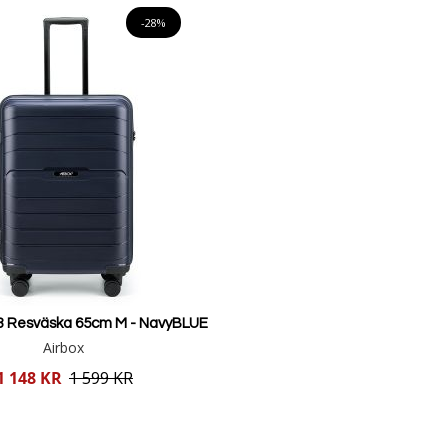
-28%
3 Resväska 65cm M - NavyBLUE
Airbox
1 148 KR
1 599 KR
Lägg i varukorgen