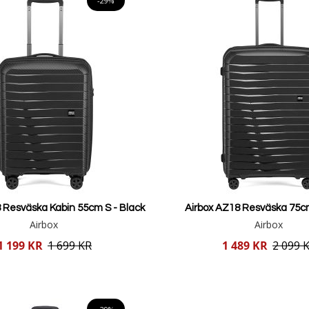
-29%
 Resväska Kabin 55cm S - Black
Airbox AZ18 Resväska 75cm
Airbox
Airbox
Reducerat
1 199 KR
1 699 KR
1 489 KR
2 099 
pris
Lägg i varukorgen
Lägg i varukorgen