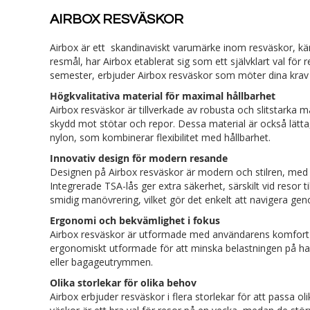
AIRBOX RESVÄSKOR
Airbox är ett skandinaviskt varumärke inom resväskor, känt
resmål, har Airbox etablerat sig som ett självklart val fö
semester, erbjuder Airbox resväskor som möter dina krav 
Högkvalitativa material för maximal hållbarhet
Airbox resväskor är tillverkade av robusta och slitstarka m
skydd mot stötar och repor. Dessa material är också lätta,
nylon, som kombinerar flexibilitet med hållbarhet.
Innovativ design för modern resande
Designen på Airbox resväskor är modern och stilren, med 
Integrerade TSA-lås ger extra säkerhet, särskilt vid resor
smidig manövrering, vilket gör det enkelt att navigera geno
Ergonomi och bekvämlighet i fokus
Airbox resväskor är utformade med användarens komfort i 
ergonomiskt utformade för att minska belastningen på han
eller bagageutrymmen.
Olika storlekar för olika behov
Airbox erbjuder resväskor i flera storlekar för att passa o