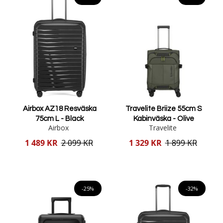
Airbox AZ18 Resväska
Travelite Briize 55cm S
75cm L - Black
Kabinväska - Olive
Airbox
Travelite
Reducerat
Reducerat
1 489 KR
2 099 KR
1 329 KR
1 899 KR
pris
pris
Lägg i varukorgen
Lägg i varukorgen
-25%
-32%