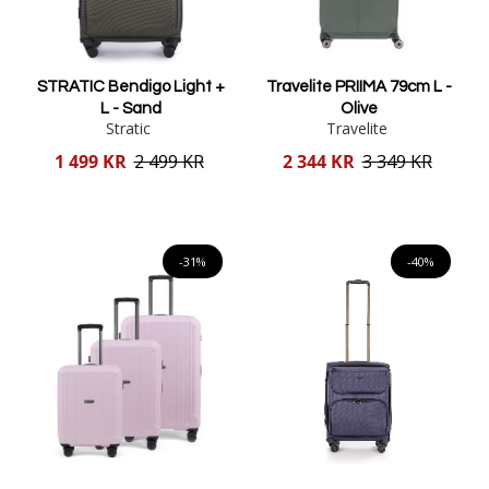
STRATIC Bendigo Light +
Travelite PRIIMA 79cm L -
L - Sand
Olive
Stratic
Travelite
Reducerat
Reducerat
1 499 KR
2 499 KR
2 344 KR
3 349 KR
pris
pris
Lägg i varukorgen
Lägg i varukorgen
-31%
-40%