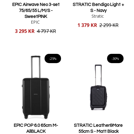
EPIC Airwave Neo 3-set
STRATIC Bendigo Light +
75/65/55 L/M/S -
S - Navy
Stratic
SweetPINK
EPIC
Reducerat
1 379 KR
2 299 KR
pris
Reducerat
3 295 KR
4 797 KR
pris
Lägg i varukorgen
Lägg i varukorgen
-25%
-30%
EPIC POP 6.0 65cm M-
STRATIC Leather&More
AllBLACK
55cm S - Matt Black