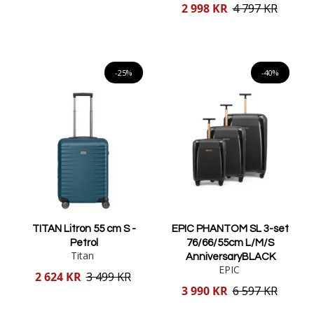
pris
Reducerat
2 998 KR
4 797 KR
pris
Lägg i varukorgen
Lägg i varukorgen
-25%
-40%
TITAN Litron 55 cm S -
EPIC PHANTOM SL 3-set
Petrol
76/66/55cm L/M/S
Titan
AnniversaryBLACK
EPIC
Reducerat
2 624 KR
3 499 KR
pris
Reducerat
3 990 KR
6 597 KR
pris