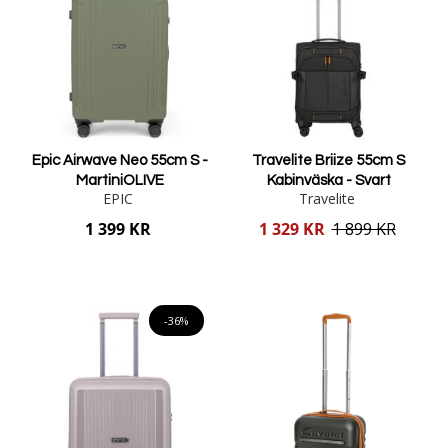
Epic Airwave Neo 55cm S -
Travelite Briize 55cm S
MartiniOLIVE
Kabinväska - Svart
EPIC
Travelite
Reducerat
1 399 KR
1 329 KR
1 899 KR
pris
Lägg i varukorgen
Lägg i varukorgen
-36%