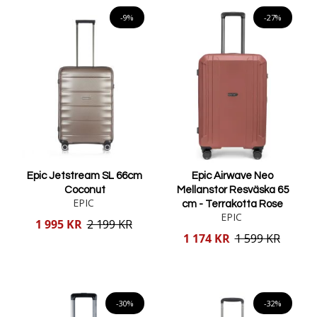
Lägg i varukorgen
Lägg i varukorgen
-9%
-27%
Epic Jetstream SL 66cm
Epic Airwave Neo
Coconut
Mellanstor Resväska 65
EPIC
cm - Terrakotta Rose
EPIC
Reducerat
1 995 KR
2 199 KR
pris
Reducerat
1 174 KR
1 599 KR
pris
Lägg i varukorgen
Lägg i varukorgen
-30%
-32%