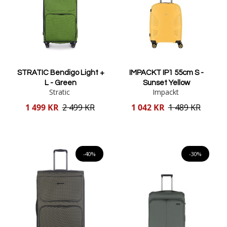
STRATIC Bendigo Light +
IMPACKT IP1 55cm S -
L - Green
Sunset Yellow
Stratic
Impackt
Reducerat
Reducerat
1 499 KR
2 499 KR
1 042 KR
1 489 KR
pris
pris
Lägg i varukorgen
Lägg i varukorgen
-40%
-30%