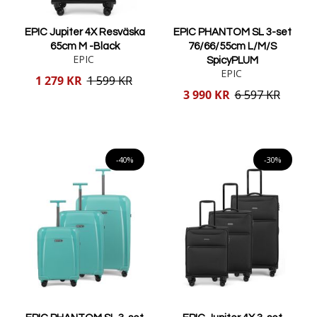
EPIC Jupiter 4X Resväska
EPIC PHANTOM SL 3-set
65cm M -Black
76/66/55cm L/M/S
EPIC
SpicyPLUM
EPIC
Reducerat
1 279 KR
1 599 KR
pris
Reducerat
3 990 KR
6 597 KR
pris
Lägg i varukorgen
Lägg i varukorgen
-40%
-30%