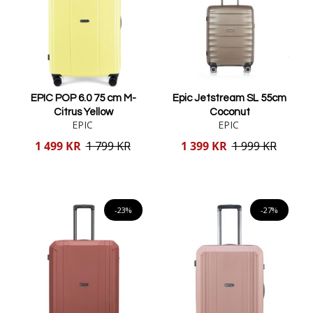
EPIC POP 6.0 75 cm M-
Epic Jetstream SL 55cm
Citrus Yellow
Coconut
EPIC
EPIC
Reducerat
Reducerat
1 499 KR
1 799 KR
1 399 KR
1 999 KR
pris
pris
Lägg i varukorgen
Lägg i varukorgen
-23%
-27%