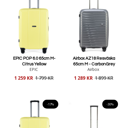
EPIC POP 6.0 65cm M-
Airbox AZ18 Resväska
Citrus Yellow
65cm M - CarbonGrey
EPIC
Airbox
Reducerat
Reducerat
1 259 KR
1 799 KR
1 289 KR
1 899 KR
pris
pris
Lägg i varukorgen
Lägg i varukorgen
-17%
-30%