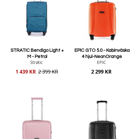
STRATIC Bendigo Light +
EPIC GTO 5.0 - Kabinväska
M - Petrol
4 hjul-NeonOrange
Stratic
EPIC
Reducerat
1 439 KR
2 399 KR
2 299 KR
pris
Lägg i varukorgen
Lägg i varukorgen