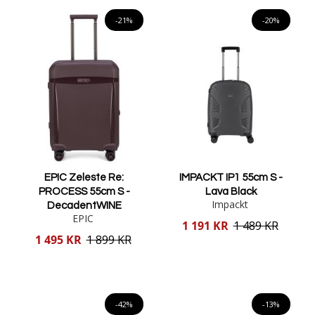
Lägg i varukorgen
Lägg i varukorgen
-21%
-20%
EPIC Zeleste Re:
IMPACKT IP1 55cm S -
PROCESS 55cm S -
Lava Black
Impackt
DecadentWINE
EPIC
Reducerat
1 191 KR
1 489 KR
pris
Reducerat
1 495 KR
1 899 KR
pris
Lägg i varukorgen
Lägg i varukorgen
-42%
-13%