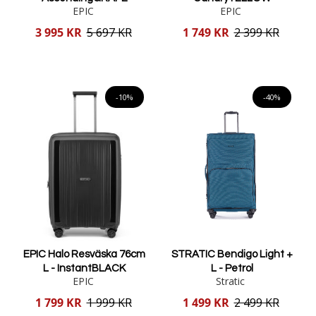
EPIC
EPIC
Reducerat
Reducerat
3 995 KR
5 697 KR
1 749 KR
2 399 KR
pris
pris
Lägg i varukorgen
Lägg i varukorgen
-10%
-40%
EPIC Halo Resväska 76cm
STRATIC Bendigo Light +
L - InstantBLACK
L - Petrol
EPIC
Stratic
Reducerat
Reducerat
1 799 KR
1 999 KR
1 499 KR
2 499 KR
pris
pris