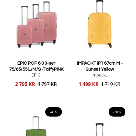
EPIC POP 6.0 3-set
IMPACKT IP1 67cm M -
75/65/55 L/M/S -TaffyPINK
Sunset Yellow
EPIC
Impackt
Reducerat
Reducerat
2 795 KR
4 797 KR
1 499 KR
1 719 KR
pris
pris
Lägg i varukorgen
Lägg i varukorgen
-40%
-30%