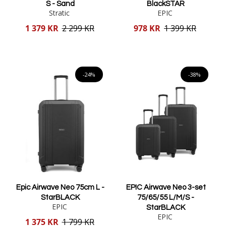
S - Sand
BlackSTAR
Stratic
EPIC
Reducerat
Reducerat
1 379 KR
2 299 KR
978 KR
1 399 KR
pris
pris
Lägg i varukorgen
Lägg i varukorgen
-24%
-38%
Epic Airwave Neo 75cm L -
EPIC Airwave Neo 3-set
StarBLACK
75/65/55 L/M/S -
EPIC
StarBLACK
EPIC
Reducerat
1 375 KR
1 799 KR