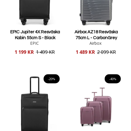
EPIC Jupiter 4X Resväska
Airbox AZ18 Resväska
Kabin 55cm S - Black
75cm L - CarbonGrey
EPIC
Airbox
Reducerat
Reducerat
1 199 KR
1 499 KR
1 489 KR
2 099 KR
pris
pris
Lägg i varukorgen
Lägg i varukorgen
-20%
-40%