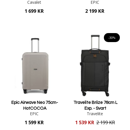
Cavalet
EPIC
1 699 KR
2 199 KR
Lägg i varukorgen
Lägg i varukorgen
-30%
Epic Airwave Neo 75cm-
Travelite Briize 78cm L
HotCOCOA
Exp. - Svart
EPIC
Travelite
Reducerat
1 599 KR
1 539 KR
2 199 KR
pris