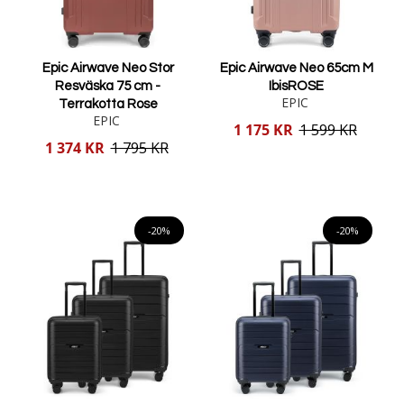
Epic Airwave Neo Stor
Epic Airwave Neo 65cm M
Resväska 75 cm -
IbisROSE
EPIC
Terrakotta Rose
EPIC
Reducerat
1 175 KR
1 599 KR
pris
Reducerat
1 374 KR
1 795 KR
pris
Lägg i varukorgen
Lägg i varukorgen
-20%
-20%