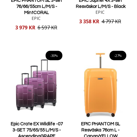
EPIC PHANTOM SL 3-set
EPIC Jupiter 4X 3-set
76/66/55cm L/M/S -
Resväskor L/M/S - Black
EPIC
MintCORAL
EPIC
Reducerat
3 358 KR
4 797 KR
pris
Reducerat
3 979 KR
6 597 KR
pris
Lägg i varukorgen
Lägg i varukorgen
-30%
-27%
Epic Crate EX Wildlife -07
EPIC PHANTOM SL
3-SET 75/65/55 L/M/S -
Resväska 76cm L -
AscendingGRAPE
CanaryYELLOW