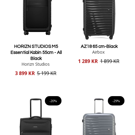
HORIZN STUDIOS M5
AZ18 65 cm-Black
Airbox
Essential Kabin 55cm - All
Black
Reducerat
1 289 KR
1 899 KR
Horizn Studios
pris
Reducerat
3 899 KR
5 199 KR
pris
Lägg i varukorgen
Lägg i varukorgen
-20%
-29%