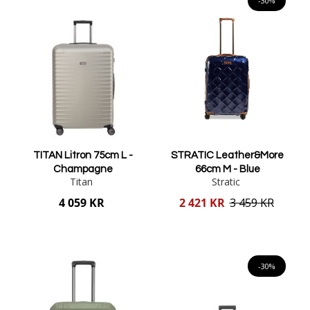
-30%
TITAN Litron 75cm L -
STRATIC Leather&More
Champagne
66cm M - Blue
Titan
Stratic
Reducerat
4 059 KR
2 421 KR
3 459 KR
pris
Lägg i varukorgen
Lägg i varukorgen
-30%