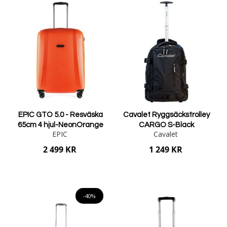
EPIC GTO 5.0 - Resväska
Cavalet Ryggsäckstrolley
65cm 4 hjul-NeonOrange
CARGO S-Black
EPIC
Cavalet
2 499 KR
1 249 KR
Lägg i varukorgen
Lägg i varukorgen
-40%