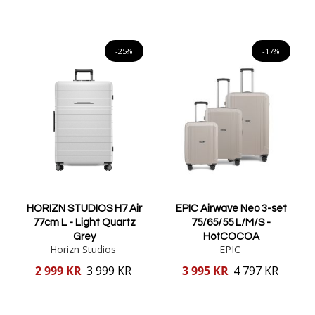
Lägg i varukorgen
Lägg i varukorgen
-25%
-17%
HORIZN STUDIOS H7 Air
EPIC Airwave Neo 3-set
77cm L - Light Quartz
75/65/55 L/M/S -
Grey
HotCOCOA
Horizn Studios
EPIC
Reducerat
Reducerat
2 999 KR
3 999 KR
3 995 KR
4 797 KR
pris
pris