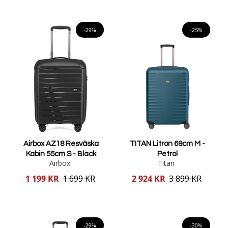
Lägg i varukorgen
Lägg i varukorgen
-29%
-25%
Airbox AZ18 Resväska
TITAN Litron 69cm M -
Kabin 55cm S - Black
Petrol
Airbox
Titan
Reducerat
Reducerat
1 199 KR
1 699 KR
2 924 KR
3 899 KR
pris
pris
Lägg i varukorgen
Lägg i varukorgen
-29%
-30%