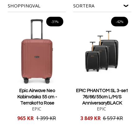
SHOPPINGVAL
SORTERA
resa. Oavsett om du planerar en kort weekendresa, en
affärsresa eller en längre semester behöver du en
praktisk,
hållbar och rymlig resväska
som gör packningen enkel och
-31%
-42%
bekväm. På Vajper.com erbjuder vi ett brett utbud av
resväskor
i hög kvalitet
från ledande varumärken. Med rätt väska blir din
resa smidigare, mer organiserad och betydligt bekvämare.
Epic Airwave Neo
EPIC PHANTOM SL 3-set
Kabinväska 55 cm -
76/66/55cm L/M/S
Terrakotta Rose
AnniversaryBLACK
EPIC
EPIC
Reducerat
Reducerat
965 KR
1 399 KR
3 849 KR
6 597 KR
pris
pris