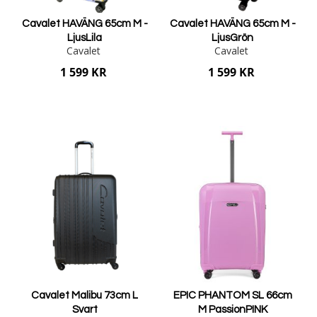
Cavalet HAVÄNG 65cm M -
Cavalet HAVÄNG 65cm M -
LjusLila
LjusGrön
Cavalet
Cavalet
1 599 KR
1 599 KR
Lägg i varukorgen
Lägg i varukorgen
Cavalet Malibu 73cm L
EPIC PHANTOM SL 66cm
Svart
M PassionPINK