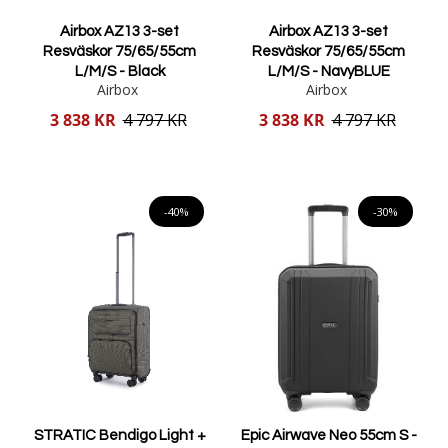
Airbox AZ13 3-set
Airbox AZ13 3-set
Resväskor 75/65/55cm
Resväskor 75/65/55cm
L/M/S - Black
L/M/S - NavyBLUE
Airbox
Airbox
Reducerat
Reducerat
3 838 KR
4 797 KR
3 838 KR
4 797 KR
pris
pris
Lägg i varukorgen
Lägg i varukorgen
-40%
-30%
STRATIC Bendigo Light +
Epic Airwave Neo 55cm S -