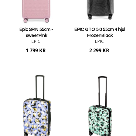
Epic SPIN 55cm -
EPIC GTO 5.0 55cm 4 hjul
sweetPink
FrozenBlack
EPIC
EPIC
1 799 KR
2 299 KR
Lägg i varukorgen
Lägg i varukorgen