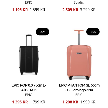
EPIC
Stratic
Reducerat
Reducerat
1 195 KR
1 599 KR
2 309 KR
3 299 KR
pris
pris
Lägg i varukorgen
Lägg i varukorgen
-22%
-35%
EPIC POP 6.0 75cm L-
EPIC PHANTOM SL 55cm
AllBLACK
S - FlamingoPINK
EPIC
EPIC
Reducerat
Reducerat
1 395 KR
1 799 KR
1 298 KR
1 999 KR
pris
pris