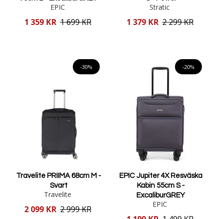
EPIC
Stratic
Reducerat
Reducerat
1 359 KR
1 699 KR
1 379 KR
2 299 KR
pris
pris
Lägg i varukorgen
Lägg i varukorgen
-30%
-20%
Travelite PRIIMA 68cm M -
EPIC Jupiter 4X Resväska
Svart
Kabin 55cm S -
Travelite
ExcaliburGREY
EPIC
Reducerat
2 099 KR
2 999 KR
pris
Reducerat