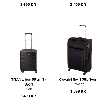
2 699 KR
3 499 KR
Lägg i varukorgen
Lägg i varukorgen
TITAN Litron 55 cm S -
Cavalet Swift 78 L Svart
Cavalet
Svart
Titan
1 399 KR
3 499 KR