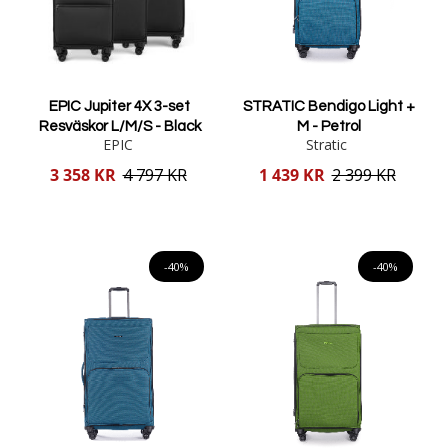
EPIC Jupiter 4X 3-set
STRATIC Bendigo Light +
Resväskor L/M/S - Black
M - Petrol
EPIC
Stratic
Reducerat
Reducerat
3 358 KR
4 797 KR
1 439 KR
2 399 KR
pris
pris
Lägg i varukorgen
Lägg i varukorgen
-40%
-40%