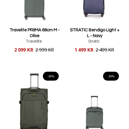
Travelite PRIIMA 68cm M -
STRATIC Bendigo Light +
Olive
L - Navy
Travelite
Stratic
Reducerat
Reducerat
2 099 KR
2 999 KR
1 499 KR
2 499 KR
pris
pris
Lägg i varukorgen
Lägg i varukorgen
-30%
-30%