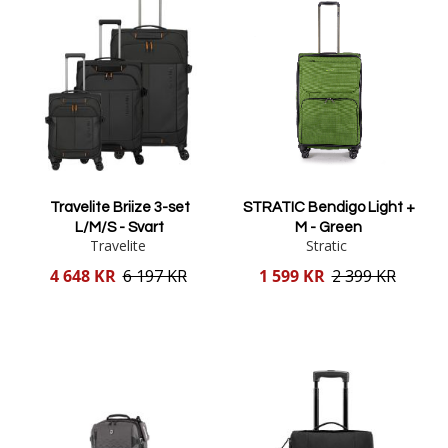
Travelite Briize 3-set
STRATIC Bendigo Light +
L/M/S - Svart
M - Green
Travelite
Stratic
Reducerat
Reducerat
4 648 KR
6 197 KR
1 599 KR
2 399 KR
pris
pris
Lägg i varukorgen
Lägg i varukorgen