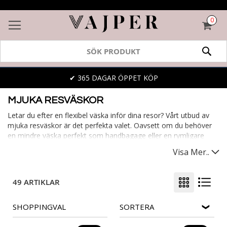
0
VAR
SÖK
✔ 365 DAGAR ÖPPET KÖP
MJUKA RESVÄSKOR
Letar du efter en flexibel väska inför dina resor? Vårt utbud av
mjuka resväskor är det perfekta valet. Oavsett om du behöver
en mindre väska perfekt som handbagage eller en rymligare
variant för en längre semester, har vi det du söker. Våra mjuka
Visa Mer..
väskor kombinerar hållbarhet med en lätt vikt och erbjuder ofta
fler praktiska fack än hårda väskor. Vill du ha det extra bekvämt?
Upptäck våra mjuka resväskor med hjul. Starta ditt nästa
49 ARTIKLAR
äventyr med rätt bagage!
SHOPPINGVAL
SORTERA