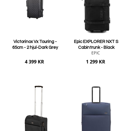
Victorinox Vx Touring -
Epic EXPLORER NXT S
65cm - 2 hjul-Dark Grey
Cabintrunk - Black
EPIC
4 399 KR
1 299 KR
Lägg i varukorgen
Lägg i varukorgen