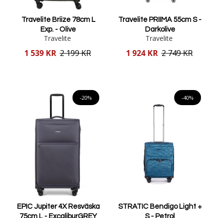
Travelite Briize 78cm L
Travelite PRIIMA 55cm S -
Exp. - Olive
Darkolive
Travelite
Travelite
Reducerat
Reducerat
1 539 KR
2 199 KR
1 924 KR
2 749 KR
pris
pris
Lägg i varukorgen
Lägg i varukorgen
-20%
-40%
EPIC Jupiter 4X Resväska
STRATIC Bendigo Light +
75cm L - ExcaliburGREY
S - Petrol