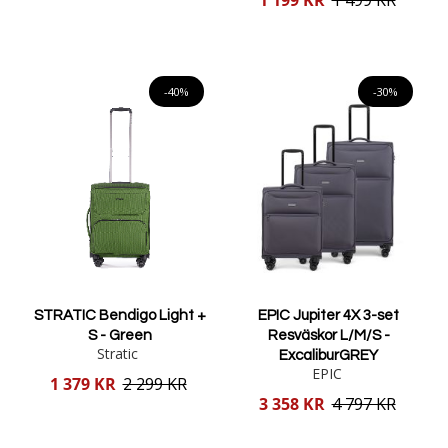
1 199 KR
1 499 KR
pris
Lägg i varukorgen
Lägg i varukorgen
-40%
-30%
STRATIC Bendigo Light +
EPIC Jupiter 4X 3-set
S - Green
Resväskor L/M/S -
Stratic
ExcaliburGREY
EPIC
Reducerat
1 379 KR
2 299 KR
pris
Reducerat
3 358 KR
4 797 KR
pris