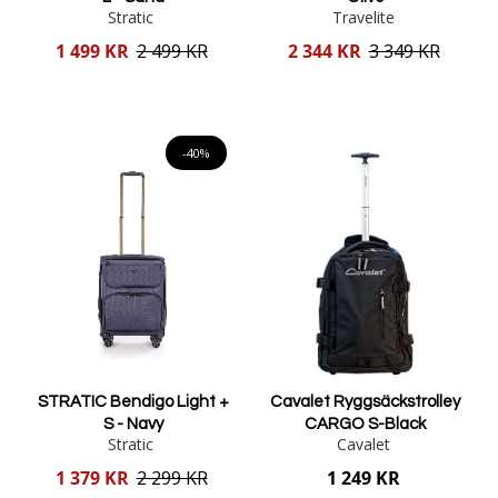
Stratic
Travelite
Reducerat
Reducerat
1 499 KR
2 499 KR
2 344 KR
3 349 KR
pris
pris
Lägg i varukorgen
Lägg i varukorgen
-40%
STRATIC Bendigo Light +
Cavalet Ryggsäckstrolley
S - Navy
CARGO S-Black
Stratic
Cavalet
Reducerat
1 379 KR
2 299 KR
1 249 KR
pris