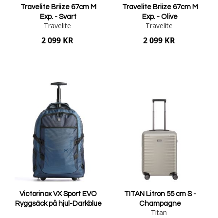
Travelite Briize 67cm M
Travelite Briize 67cm M
Exp. - Svart
Exp. - Olive
Travelite
Travelite
2 099 KR
2 099 KR
Lägg i varukorgen
Lägg i varukorgen
Victorinox VX Sport EVO
TITAN Litron 55 cm S -
Ryggsäck på hjul-Darkblue
Champagne
Titan