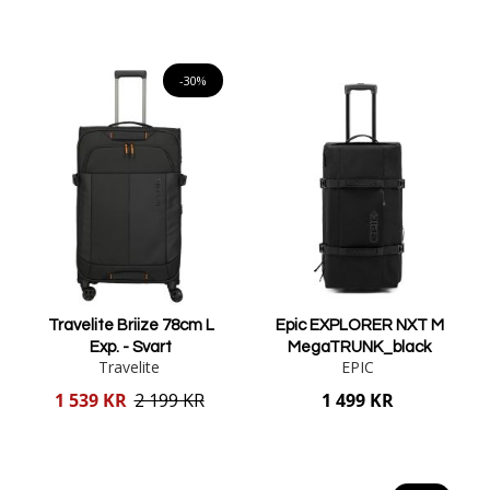
Lägg i varukorgen
Lägg i varukorgen
-30%
Travelite Briize 78cm L
Epic EXPLORER NXT M
Exp. - Svart
MegaTRUNK_black
Travelite
EPIC
Reducerat
1 539 KR
2 199 KR
1 499 KR
pris
Lägg i varukorgen
Lägg i varukorgen