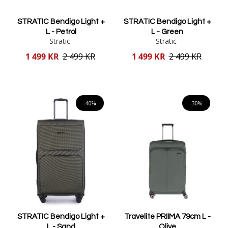
STRATIC Bendigo Light +
STRATIC Bendigo Light +
L - Petrol
L - Green
Stratic
Stratic
Reducerat
Reducerat
1 499 KR
2 499 KR
1 499 KR
2 499 KR
pris
pris
Lägg i varukorgen
Lägg i varukorgen
-40%
-30%
STRATIC Bendigo Light +
Travelite PRIIMA 79cm L -
L - Sand
Olive