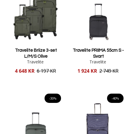
Travelite Briize 3-set
Travelite PRIIMA 55cm S -
L/M/S Olive
Svart
Travelite
Travelite
Reducerat
Reducerat
4 648 KR
6 197 KR
1 924 KR
2 749 KR
pris
pris
Lägg i varukorgen
Lägg i varukorgen
-30%
-40%