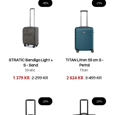
-40%
-25%
STRATIC Bendigo Light +
TITAN Litron 55 cm S -
S - Sand
Petrol
Stratic
Titan
Reducerat
Reducerat
1 379 KR
2 299 KR
2 624 KR
3 499 KR
pris
pris
Lägg i varukorgen
Lägg i varukorgen
-20%
-20%