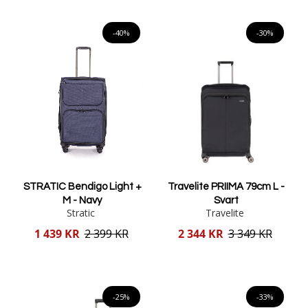
Lägg i varukorgen
Lägg i varukorgen
-40%
-30%
STRATIC Bendigo Light +
Travelite PRIIMA 79cm L -
M - Navy
Svart
Stratic
Travelite
Reducerat
Reducerat
1 439 KR
2 399 KR
2 344 KR
3 349 KR
pris
pris
Lägg i varukorgen
Lägg i varukorgen
-25%
-33%