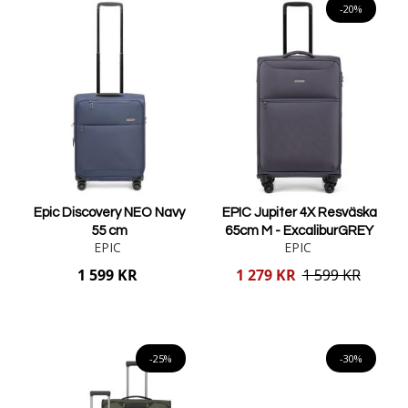
-20%
Epic Discovery NEO Navy
EPIC Jupiter 4X Resväska
55 cm
65cm M - ExcaliburGREY
EPIC
EPIC
Reducerat
1 599 KR
1 279 KR
1 599 KR
pris
Lägg i varukorgen
Lägg i varukorgen
-25%
-30%