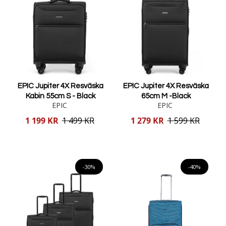
EPIC Jupiter 4X Resväska
EPIC Jupiter 4X Resväska
Kabin 55cm S - Black
65cm M -Black
EPIC
EPIC
Reducerat
Reducerat
1 199 KR
1 499 KR
1 279 KR
1 599 KR
pris
pris
Lägg i varukorgen
Lägg i varukorgen
-30%
-40%