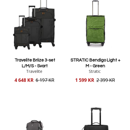
Travelite Briize 3-set
STRATIC Bendigo Light +
L/M/S - Svart
M - Green
Travelite
Stratic
Reducerat
Reducerat
4 648 KR
6 197 KR
1 599 KR
2 399 KR
pris
pris
Lägg i varukorgen
Lägg i varukorgen