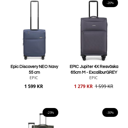
-20%
Epic Discovery NEO Navy
EPIC Jupiter 4X Resväska
55 cm
65cm M - ExcaliburGREY
EPIC
EPIC
Reducerat
1 599 KR
1 279 KR
1 599 KR
pris
Lägg i varukorgen
Lägg i varukorgen
-25%
-30%