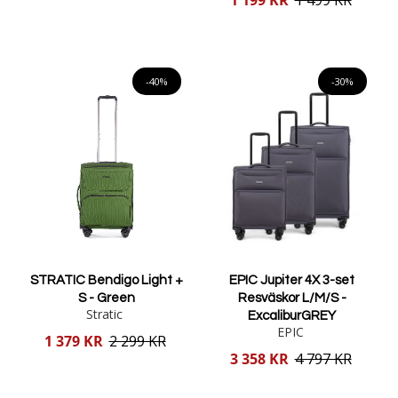
1 199 KR
1 499 KR
pris
Lägg i varukorgen
Lägg i varukorgen
-40%
-30%
STRATIC Bendigo Light +
EPIC Jupiter 4X 3-set
S - Green
Resväskor L/M/S -
Stratic
ExcaliburGREY
EPIC
Reducerat
1 379 KR
2 299 KR
pris
Reducerat
3 358 KR
4 797 KR
pris