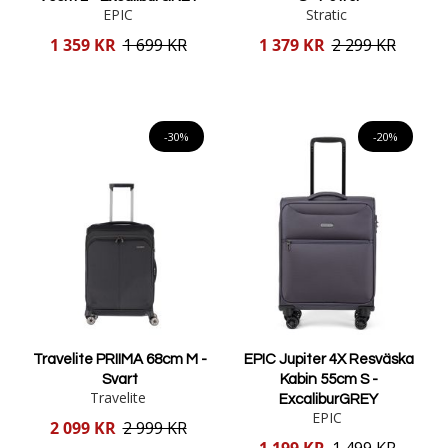
EPIC
Stratic
Reducerat
Reducerat
1 359 KR
1 699 KR
1 379 KR
2 299 KR
pris
pris
Lägg i varukorgen
Lägg i varukorgen
-30%
-20%
Travelite PRIIMA 68cm M -
EPIC Jupiter 4X Resväska
Svart
Kabin 55cm S -
Travelite
ExcaliburGREY
EPIC
Reducerat
2 099 KR
2 999 KR
pris
Reducerat