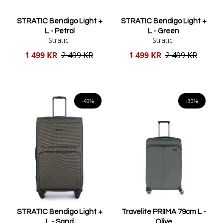
STRATIC Bendigo Light +
STRATIC Bendigo Light +
L - Petrol
L - Green
Stratic
Stratic
Reducerat
Reducerat
1 499 KR
2 499 KR
1 499 KR
2 499 KR
pris
pris
Lägg i varukorgen
Lägg i varukorgen
-40%
-30%
STRATIC Bendigo Light +
Travelite PRIIMA 79cm L -
L - Sand
Olive