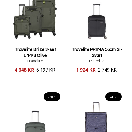
Travelite Briize 3-set
Travelite PRIIMA 55cm S -
L/M/S Olive
Svart
Travelite
Travelite
Reducerat
Reducerat
4 648 KR
6 197 KR
1 924 KR
2 749 KR
pris
pris
Lägg i varukorgen
Lägg i varukorgen
-30%
-40%