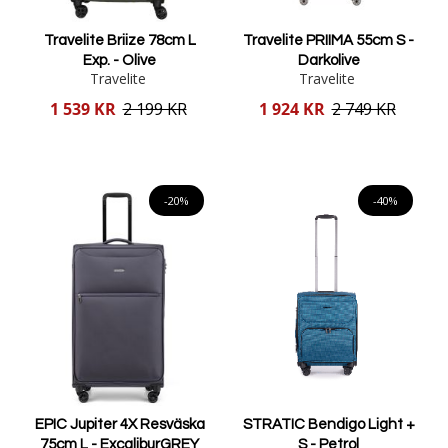
Travelite Briize 78cm L
Travelite PRIIMA 55cm S -
Exp. - Olive
Darkolive
Travelite
Travelite
Reducerat
Reducerat
1 539 KR
2 199 KR
1 924 KR
2 749 KR
pris
pris
Lägg i varukorgen
Lägg i varukorgen
-20%
-40%
EPIC Jupiter 4X Resväska
STRATIC Bendigo Light +
75cm L - ExcaliburGREY
S - Petrol