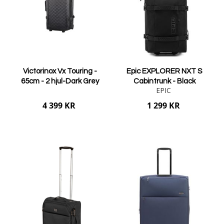
Victorinox Vx Touring -
Epic EXPLORER NXT S
65cm - 2 hjul-Dark Grey
Cabintrunk - Black
EPIC
4 399 KR
1 299 KR
Lägg i varukorgen
Lägg i varukorgen