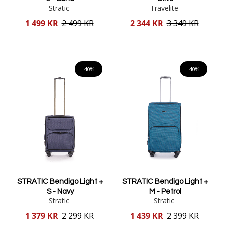
Stratic
Travelite
Reducerat
Reducerat
1 499 KR
2 499 KR
2 344 KR
3 349 KR
pris
pris
Lägg i varukorgen
Lägg i varukorgen
-40%
-40%
STRATIC Bendigo Light +
STRATIC Bendigo Light +
S - Navy
M - Petrol
Stratic
Stratic
Reducerat
Reducerat
1 379 KR
2 299 KR
1 439 KR
2 399 KR
pris
pris