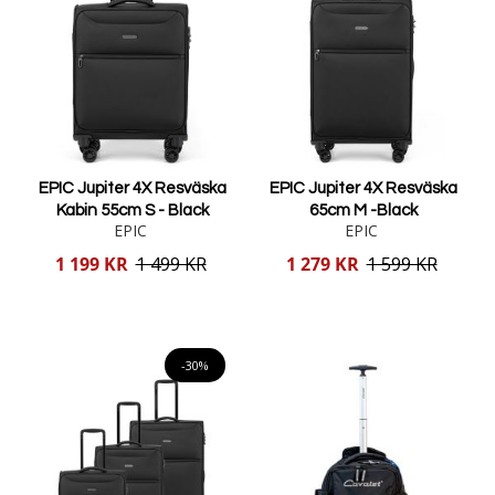
EPIC Jupiter 4X Resväska
EPIC Jupiter 4X Resväska
Kabin 55cm S - Black
65cm M -Black
EPIC
EPIC
Reducerat
Reducerat
1 199 KR
1 499 KR
1 279 KR
1 599 KR
pris
pris
Lägg i varukorgen
Lägg i varukorgen
-30%