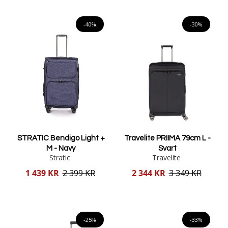
Lägg i varukorgen
Lägg i varukorgen
-40%
-30%
STRATIC Bendigo Light +
Travelite PRIIMA 79cm L -
M - Navy
Svart
Stratic
Travelite
Reducerat
Reducerat
1 439 KR
2 399 KR
2 344 KR
3 349 KR
pris
pris
Lägg i varukorgen
Lägg i varukorgen
-25%
-33%