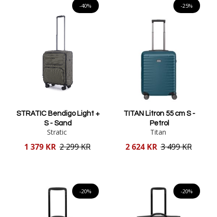
-40%
-25%
STRATIC Bendigo Light +
TITAN Litron 55 cm S -
S - Sand
Petrol
Stratic
Titan
Reducerat
Reducerat
1 379 KR
2 299 KR
2 624 KR
3 499 KR
pris
pris
Lägg i varukorgen
Lägg i varukorgen
-20%
-20%