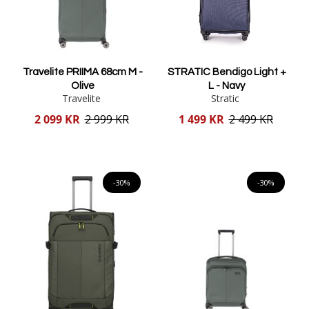
Travelite PRIIMA 68cm M -
STRATIC Bendigo Light +
Olive
L - Navy
Travelite
Stratic
Reducerat
Reducerat
2 099 KR
2 999 KR
1 499 KR
2 499 KR
pris
pris
Lägg i varukorgen
Lägg i varukorgen
-30%
-30%