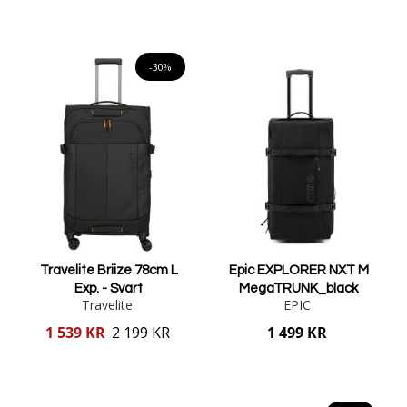
Lägg i varukorgen
Lägg i varukorgen
-30%
Travelite Briize 78cm L
Epic EXPLORER NXT M
Exp. - Svart
MegaTRUNK_black
Travelite
EPIC
Reducerat
1 539 KR
2 199 KR
1 499 KR
pris
Lägg i varukorgen
Lägg i varukorgen