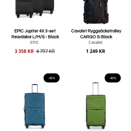
EPIC Jupiter 4X 3-set
Cavalet Ryggsäckstrolley
Resväskor L/M/S - Black
CARGO S-Black
EPIC
Cavalet
Reducerat
3 358 KR
4 797 KR
1 249 KR
pris
Lägg i varukorgen
Lägg i varukorgen
-40%
-40%