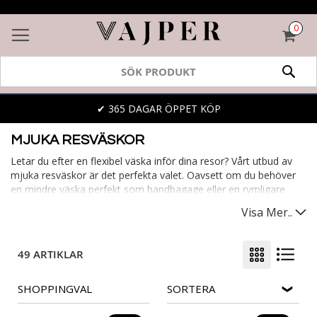
0
VAR
SÖK
✔ 365 DAGAR ÖPPET KÖP
MJUKA RESVÄSKOR
Letar du efter en flexibel väska inför dina resor? Vårt utbud av
mjuka resväskor är det perfekta valet. Oavsett om du behöver
en mindre väska perfekt som handbagage eller en rymligare
variant för en längre semester, har vi det du söker. Våra mjuka
Visa Mer..
väskor kombinerar hållbarhet med en lätt vikt och erbjuder ofta
fler praktiska fack än hårda väskor. Vill du ha det extra bekvämt?
Upptäck våra mjuka resväskor med hjul. Starta ditt nästa
49 ARTIKLAR
äventyr med rätt bagage!
SHOPPINGVAL
SORTERA