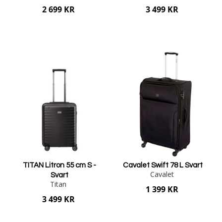
2 699 KR
3 499 KR
Lägg i varukorgen
Lägg i varukorgen
TITAN Litron 55 cm S -
Cavalet Swift 78 L Svart
Cavalet
Svart
Titan
1 399 KR
3 499 KR