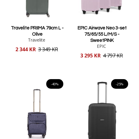
Travelite PRIIMA 79cm L -
EPIC Airwave Neo 3-set
Olive
75/65/55 L/M/S -
Travelite
SweetPINK
EPIC
Reducerat
2 344 KR
3 349 KR
pris
Reducerat
3 295 KR
4 797 KR
pris
Lägg i varukorgen
Lägg i varukorgen
-40%
-25%