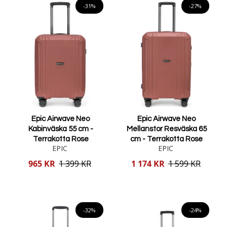
-31%
-27%
Epic Airwave Neo
Epic Airwave Neo
Kabinväska 55 cm -
Mellanstor Resväska 65
Terrakotta Rose
cm - Terrakotta Rose
EPIC
EPIC
Reducerat
Reducerat
965 KR
1 399 KR
1 174 KR
1 599 KR
pris
pris
Lägg i varukorgen
Lägg i varukorgen
-32%
-24%