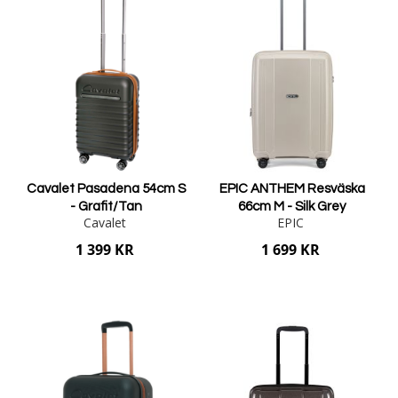
Cavalet Pasadena 54cm S
EPIC ANTHEM Resväska
- Grafit/Tan
66cm M - Silk Grey
Cavalet
EPIC
1 399 KR
1 699 KR
Lägg i varukorgen
Lägg i varukorgen