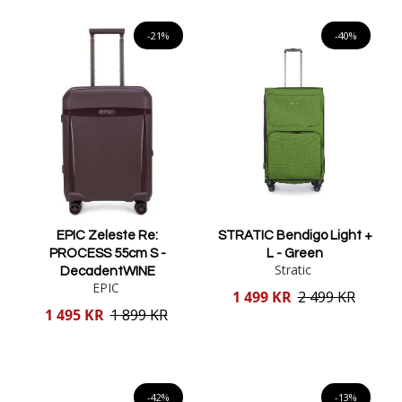
Lägg i varukorgen
-21%
-40%
EPIC Zeleste Re:
STRATIC Bendigo Light +
PROCESS 55cm S -
L - Green
Stratic
DecadentWINE
EPIC
Reducerat
1 499 KR
2 499 KR
pris
Reducerat
1 495 KR
1 899 KR
pris
Lägg i varukorgen
Lägg i varukorgen
-42%
-13%