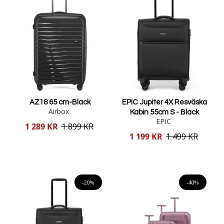
AZ18 65 cm-Black
EPIC Jupiter 4X Resväska
Airbox
Kabin 55cm S - Black
EPIC
Reducerat
1 289 KR
1 899 KR
pris
Reducerat
1 199 KR
1 499 KR
pris
Lägg i varukorgen
Lägg i varukorgen
-20%
-40%