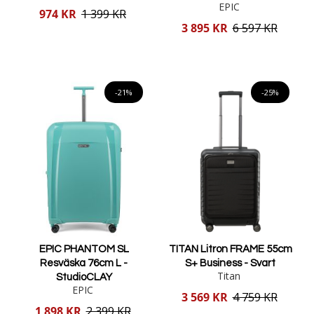
EPIC
Reducerat
974 KR
1 399 KR
pris
Reducerat
3 895 KR
6 597 KR
pris
Lägg i varukorgen
Lägg i varukorgen
-21%
-25%
EPIC PHANTOM SL
TITAN Litron FRAME 55cm
Resväska 76cm L -
S+ Business - Svart
Titan
StudioCLAY
EPIC
Reducerat
3 569 KR
4 759 KR
pris
Reducerat
1 898 KR
2 399 KR