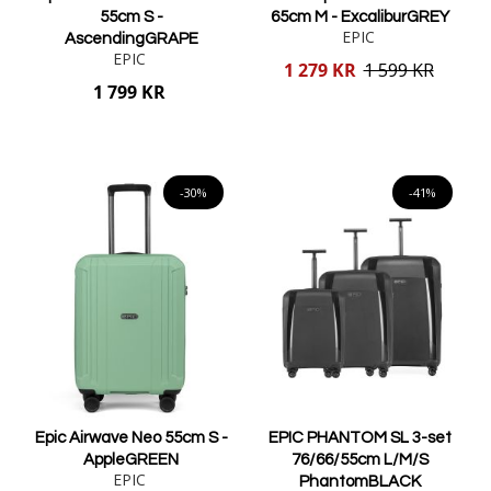
55cm S -
65cm M - ExcaliburGREY
EPIC
AscendingGRAPE
EPIC
Reducerat
1 279 KR
1 599 KR
pris
1 799 KR
Lägg i varukorgen
Lägg i varukorgen
-30%
-41%
Epic Airwave Neo 55cm S -
EPIC PHANTOM SL 3-set
AppleGREEN
76/66/55cm L/M/S
EPIC
PhantomBLACK