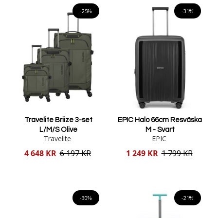
-25%
-31%
Travelite Briize 3-set
EPIC Halo 66cm Resväska
L/M/S Olive
M - Svart
Travelite
EPIC
Reducerat
Reducerat
4 648 KR
6 197 KR
1 249 KR
1 799 KR
pris
pris
Lägg i varukorgen
Lägg i varukorgen
-30%
-21%