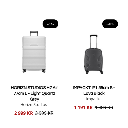
pris
Lägg i varukorgen
Lägg i varukorgen
-25%
-20%
HORIZN STUDIOS H7 Air
IMPACKT IP1 55cm S -
77cm L - Light Quartz
Lava Black
Impackt
Grey
Horizn Studios
Reducerat
1 191 KR
1 489 KR
pris
Reducerat
2 999 KR
3 999 KR
pris
Lägg i varukorgen