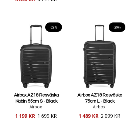
pris
Lägg i varukorgen
Lägg i varukorgen
-29%
-29%
Airbox AZ18 Resväska
Airbox AZ18 Resväska
Kabin 55cm S - Black
75cm L - Black
Airbox
Airbox
Reducerat
Reducerat
1 199 KR
1 699 KR
1 489 KR
2 099 KR
pris
pris