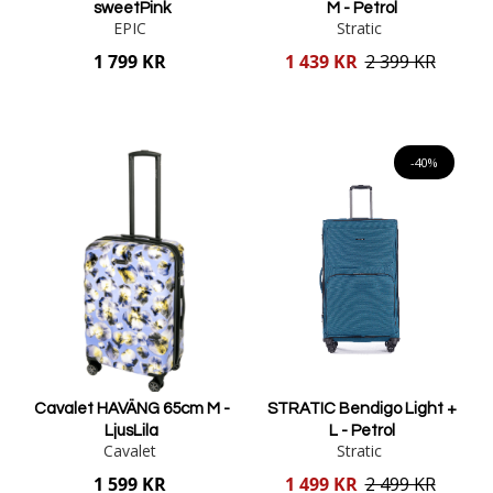
sweetPink
M - Petrol
EPIC
Stratic
Reducerat
1 799 KR
1 439 KR
2 399 KR
pris
Lägg i varukorgen
Lägg i varukorgen
-40%
Cavalet HAVÄNG 65cm M -
STRATIC Bendigo Light +
LjusLila
L - Petrol
Cavalet
Stratic
Reducerat
1 599 KR
1 499 KR
2 499 KR