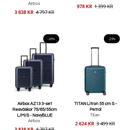
Airbox
Reducerat
978 KR
1 399 KR
pris
Reducerat
3 838 KR
4 797 KR
pris
Lägg i varukorgen
Lägg i varukorgen
-20%
-25%
Airbox AZ13 3-set
TITAN Litron 55 cm S -
Resväskor 75/65/55cm
Petrol
Titan
L/M/S - NavyBLUE
Airbox
Reducerat
2 624 KR
3 499 KR
pris
Reducerat
3 838 KR
4 797 KR