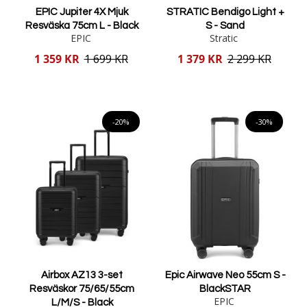
EPIC Jupiter 4X Mjuk
STRATIC Bendigo Light +
Resväska 75cm L - Black
S - Sand
EPIC
Stratic
Reducerat
Reducerat
1 359 KR
1 699 KR
1 379 KR
2 299 KR
pris
pris
Lägg i varukorgen
Lägg i varukorgen
-20%
-30%
Airbox AZ13 3-set
Epic Airwave Neo 55cm S -
Resväskor 75/65/55cm
BlackSTAR
EPIC
L/M/S - Black