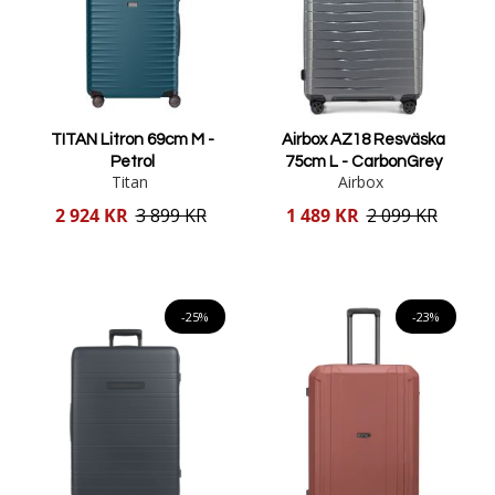
TITAN Litron 69cm M -
Airbox AZ18 Resväska
Petrol
75cm L - CarbonGrey
Titan
Airbox
Reducerat
Reducerat
2 924 KR
3 899 KR
1 489 KR
2 099 KR
pris
pris
Lägg i varukorgen
Lägg i varukorgen
-25%
-23%