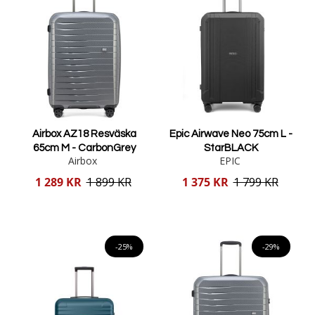
Airbox AZ18 Resväska
Epic Airwave Neo 75cm L -
65cm M - CarbonGrey
StarBLACK
Airbox
EPIC
Reducerat
Reducerat
1 289 KR
1 899 KR
1 375 KR
1 799 KR
pris
pris
Lägg i varukorgen
Lägg i varukorgen
-25%
-29%