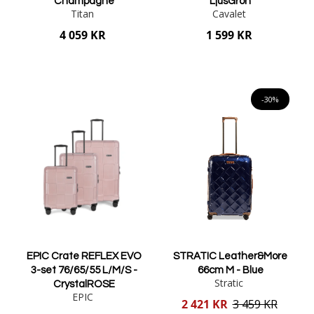
Champagne
LjusGrön
Titan
Cavalet
4 059 KR
1 599 KR
Lägg i varukorgen
Lägg i varukorgen
-30%
EPIC Crate REFLEX EVO
STRATIC Leather&More
3-set 76/65/55 L/M/S -
66cm M - Blue
Stratic
CrystalROSE
EPIC
Reducerat
2 421 KR
3 459 KR
pris