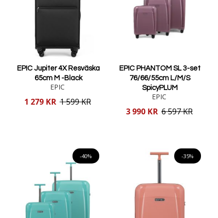
EPIC Jupiter 4X Resväska
EPIC PHANTOM SL 3-set
65cm M -Black
76/66/55cm L/M/S
EPIC
SpicyPLUM
EPIC
Reducerat
1 279 KR
1 599 KR
pris
Reducerat
3 990 KR
6 597 KR
pris
Lägg i varukorgen
Lägg i varukorgen
-40%
-35%