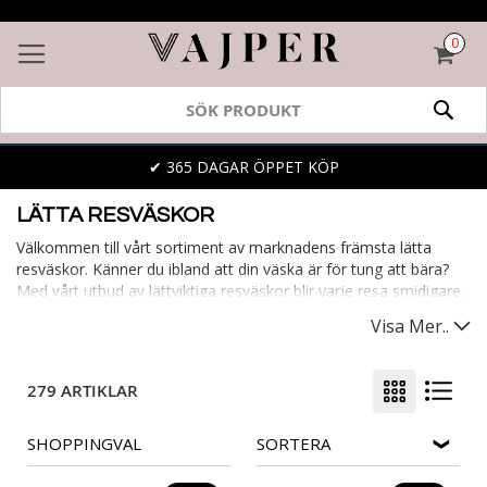
0
VAR
SÖK
✔ 365 DAGAR ÖPPET KÖP
LÄTTA RESVÄSKOR
Välkommen till vårt sortiment av marknadens främsta lätta
resväskor. Känner du ibland att din väska är för tung att bära?
Med vårt utbud av lättviktiga resväskor blir varje resa smidigare.
De säkerställer att du enkelt kan ta med dig allt du behöver,
Visa Mer..
utan onödig tyngd. Bland vårt utbud hittar du lätta kabinväskor,
perfekta för affärsresenären eller korta weekendturen. En lätt
väska gör varje resa behagligare, oavsett var du ska.
279 ARTIKLAR
SHOPPINGVAL
SORTERA