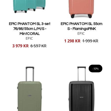
EPIC PHANTOM SL 3-set
EPIC PHANTOM SL 55cm
76/66/55cm L/M/S -
S - FlamingoPINK
EPIC
MintCORAL
EPIC
Reducerat
1 298 KR
1 999 KR
pris
Reducerat
3 979 KR
6 597 KR
pris
Lägg i varukorgen
Lägg i varukorgen
-10%