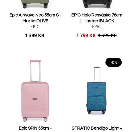
Epic Airwave Neo 55cm S -
EPIC Halo Resväska 76cm
MartiniOLIVE
L - InstantBLACK
EPIC
EPIC
Reducerat
1 399 KR
1 799 KR
1 999 KR
pris
Lägg i varukorgen
Lägg i varukorgen
-40%
Epic SPIN 55cm -
STRATIC Bendigo Light +