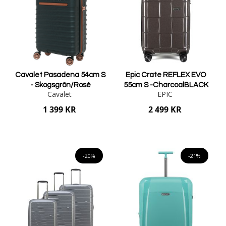
Cavalet Pasadena 54cm S
Epic Crate REFLEX EVO
- Skogsgrön/Rosé
55cm S -CharcoalBLACK
Cavalet
EPIC
1 399 KR
2 499 KR
Lägg i varukorgen
Lägg i varukorgen
-20%
-21%