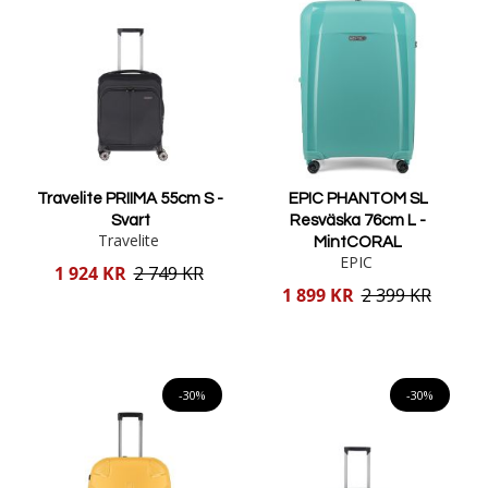
Travelite PRIIMA 55cm S -
EPIC PHANTOM SL
Svart
Resväska 76cm L -
Travelite
MintCORAL
EPIC
Reducerat
1 924 KR
2 749 KR
pris
Reducerat
1 899 KR
2 399 KR
pris
Lägg i varukorgen
Lägg i varukorgen
-30%
-30%