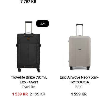
7 797 KR
Lägg i varukorgen
Lägg i varukorgen
-30%
Travelite Briize 78cm L
Epic Airwave Neo 75cm-
Exp. - Svart
HotCOCOA
Travelite
EPIC
Reducerat
1 539 KR
2 199 KR
1 599 KR
pris