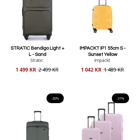
STRATIC Bendigo Light +
IMPACKT IP1 55cm S -
L - Sand
Sunset Yellow
Stratic
Impackt
Reducerat
Reducerat
1 499 KR
2 499 KR
1 042 KR
1 489 KR
pris
pris
Lägg i varukorgen
Lägg i varukorgen
-30%
-31%