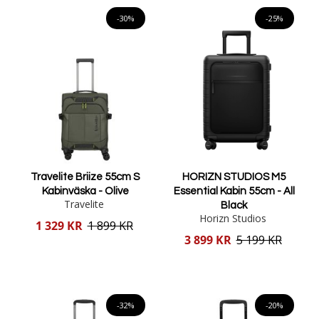
Lägg i varukorgen
Lägg i varukorgen
-30%
-25%
Travelite Briize 55cm S
HORIZN STUDIOS M5
Kabinväska - Olive
Essential Kabin 55cm - All
Travelite
Black
Horizn Studios
Reducerat
1 329 KR
1 899 KR
pris
Reducerat
3 899 KR
5 199 KR
pris
Lägg i varukorgen
Lägg i varukorgen
-32%
-20%