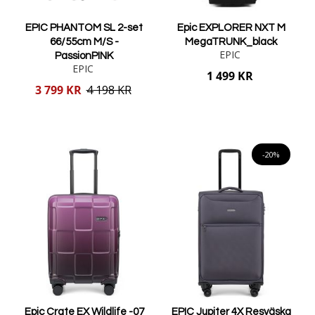
EPIC PHANTOM SL 2-set
Epic EXPLORER NXT M
66/55cm M/S -
MegaTRUNK_black
EPIC
PassionPINK
EPIC
1 499 KR
Reducerat
3 799 KR
4 198 KR
pris
Lägg i varukorgen
Lägg i varukorgen
-20%
Epic Crate EX Wildlife -07
EPIC Jupiter 4X Resväska