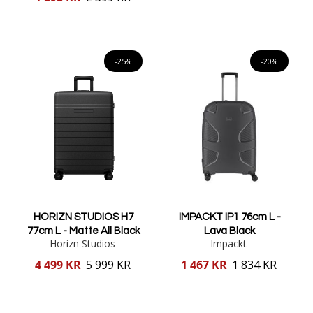
pris
Lägg i varukorgen
Lägg i varukorgen
-25%
-20%
HORIZN STUDIOS H7
IMPACKT IP1 76cm L -
77cm L - Matte All Black
Lava Black
Horizn Studios
Impackt
Reducerat
Reducerat
4 499 KR
5 999 KR
1 467 KR
1 834 KR
pris
pris
Lägg i varukorgen
Lägg i varukorgen