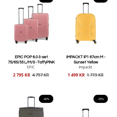
EPIC POP 6.0 3-set
IMPACKT IP1 67cm M -
75/65/55 L/M/S -TaffyPINK
Sunset Yellow
EPIC
Impackt
Reducerat
Reducerat
2 795 KR
4 797 KR
1 499 KR
1 719 KR
pris
pris
Lägg i varukorgen
Lägg i varukorgen
-40%
-30%