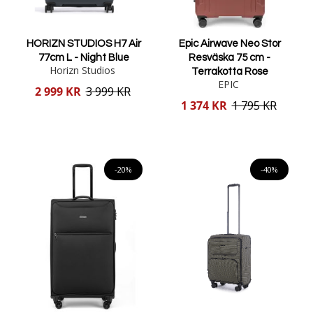
HORIZN STUDIOS H7 Air
Epic Airwave Neo Stor
77cm L - Night Blue
Resväska 75 cm -
Horizn Studios
Terrakotta Rose
EPIC
Reducerat
2 999 KR
3 999 KR
pris
Reducerat
1 374 KR
1 795 KR
pris
Lägg i varukorgen
Lägg i varukorgen
-20%
-40%