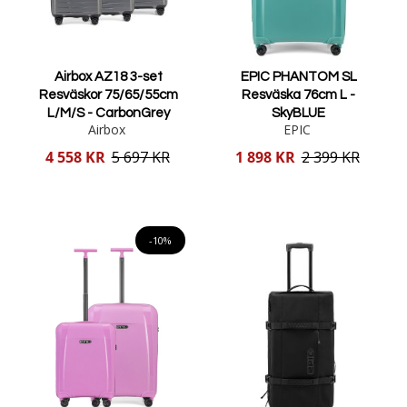
Airbox AZ18 3-set
EPIC PHANTOM SL
Resväskor 75/65/55cm
Resväska 76cm L -
L/M/S - CarbonGrey
SkyBLUE
Airbox
EPIC
Reducerat
Reducerat
4 558 KR
5 697 KR
1 898 KR
2 399 KR
pris
pris
Lägg i varukorgen
Lägg i varukorgen
-10%