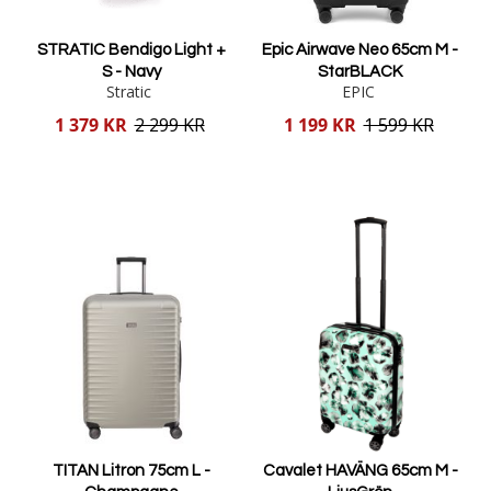
STRATIC Bendigo Light +
Epic Airwave Neo 65cm M -
S - Navy
StarBLACK
Stratic
EPIC
Reducerat
Reducerat
1 379 KR
2 299 KR
1 199 KR
1 599 KR
pris
pris
Lägg i varukorgen
Lägg i varukorgen
TITAN Litron 75cm L -
Cavalet HAVÄNG 65cm M -