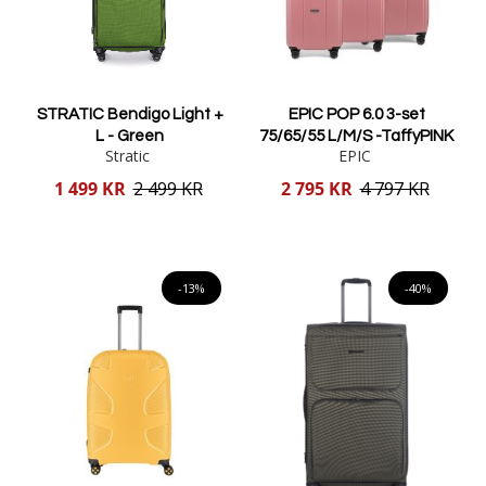
STRATIC Bendigo Light +
EPIC POP 6.0 3-set
L - Green
75/65/55 L/M/S -TaffyPINK
Stratic
EPIC
Reducerat
Reducerat
1 499 KR
2 499 KR
2 795 KR
4 797 KR
pris
pris
Lägg i varukorgen
Lägg i varukorgen
-13%
-40%