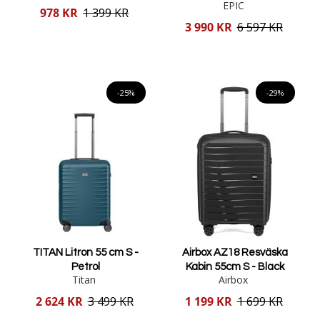
EPIC
Reducerat
978 KR
1 399 KR
pris
Reducerat
3 990 KR
6 597 KR
pris
Lägg i varukorgen
Lägg i varukorgen
-25%
-29%
TITAN Litron 55 cm S -
Airbox AZ18 Resväska
Petrol
Kabin 55cm S - Black
Titan
Airbox
Reducerat
Reducerat
2 624 KR
3 499 KR
1 199 KR
1 699 KR
pris
pris