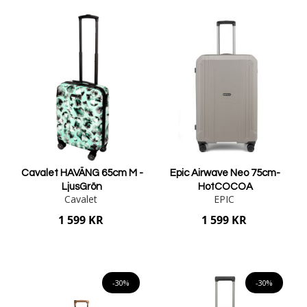
Lägg i varukorgen
Lägg i varukorgen
Cavalet HAVÄNG 65cm M -
Epic Airwave Neo 75cm-
LjusGrön
HotCOCOA
Cavalet
EPIC
1 599 KR
1 599 KR
Lägg i varukorgen
Lägg i varukorgen
-30%
-30%