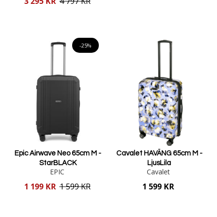
3 295 KR
4 797 KR
pris
Lägg i varukorgen
Lägg i varukorgen
-25%
Epic Airwave Neo 65cm M -
Cavalet HAVÄNG 65cm M -
StarBLACK
LjusLila
EPIC
Cavalet
Reducerat
1 199 KR
1 599 KR
1 599 KR
pris