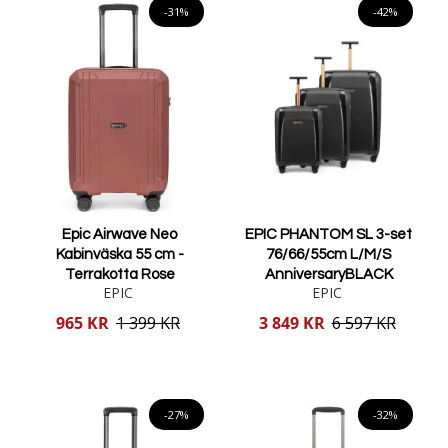
-31%
-42%
Epic Airwave Neo
EPIC PHANTOM SL 3-set
Kabinväska 55 cm -
76/66/55cm L/M/S
Terrakotta Rose
AnniversaryBLACK
EPIC
EPIC
Reducerat
Reducerat
965 KR
1 399 KR
3 849 KR
6 597 KR
pris
pris
Lägg i varukorgen
Lägg i varukorgen
-27%
-32%