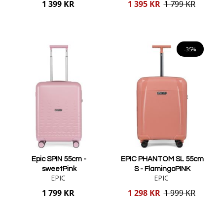
Reducerat
1 399 KR
1 395 KR
1 799 KR
pris
Lägg i varukorgen
Lägg i varukorgen
-35%
Epic SPIN 55cm -
EPIC PHANTOM SL 55cm
sweetPink
S - FlamingoPINK
EPIC
EPIC
Reducerat
1 799 KR
1 298 KR
1 999 KR
pris