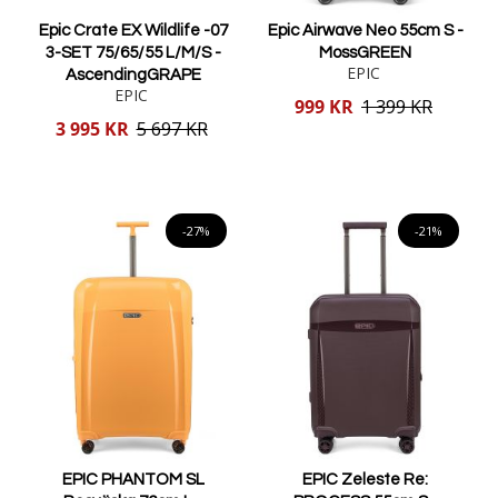
Epic Crate EX Wildlife -07
Epic Airwave Neo 55cm S -
3-SET 75/65/55 L/M/S -
MossGREEN
EPIC
AscendingGRAPE
EPIC
Reducerat
999 KR
1 399 KR
pris
Reducerat
3 995 KR
5 697 KR
pris
Lägg i varukorgen
Lägg i varukorgen
-27%
-21%
EPIC PHANTOM SL
EPIC Zeleste Re: