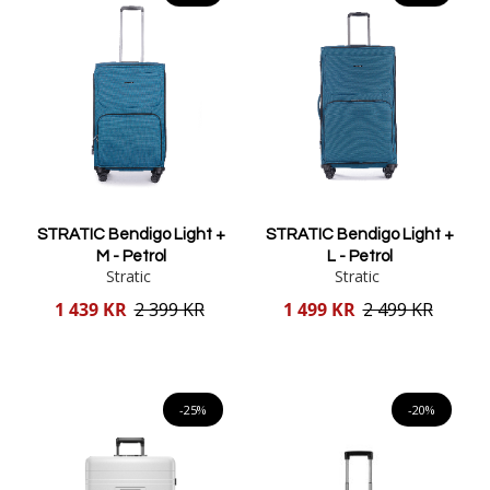
STRATIC Bendigo Light +
STRATIC Bendigo Light +
M - Petrol
L - Petrol
Stratic
Stratic
Reducerat
Reducerat
1 439 KR
2 399 KR
1 499 KR
2 499 KR
pris
pris
Lägg i varukorgen
Lägg i varukorgen
-25%
-20%