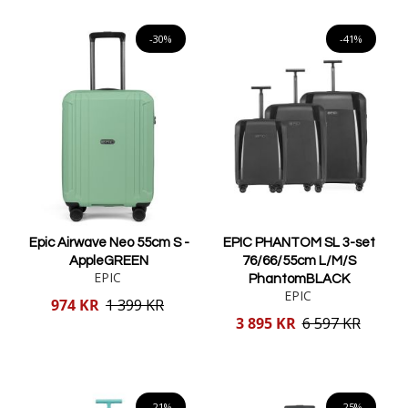
Lägg i varukorgen
-30%
-41%
Epic Airwave Neo 55cm S -
EPIC PHANTOM SL 3-set
AppleGREEN
76/66/55cm L/M/S
EPIC
PhantomBLACK
EPIC
Reducerat
974 KR
1 399 KR
pris
Reducerat
3 895 KR
6 597 KR
pris
Lägg i varukorgen
Lägg i varukorgen
-21%
-25%