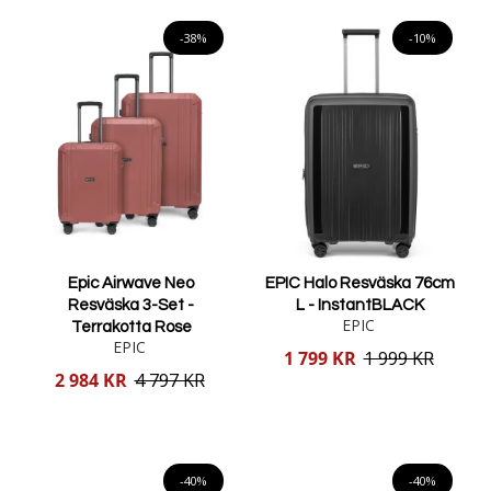
Lägg i varukorgen
Lägg i varukorgen
-38%
-10%
Epic Airwave Neo
EPIC Halo Resväska 76cm
Resväska 3-Set -
L - InstantBLACK
EPIC
Terrakotta Rose
EPIC
Reducerat
1 799 KR
1 999 KR
pris
Reducerat
2 984 KR
4 797 KR
pris
Lägg i varukorgen
Lägg i varukorgen
-40%
-40%