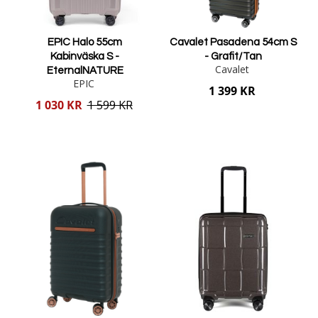
EPIC Halo 55cm
Cavalet Pasadena 54cm S
Kabinväska S -
- Grafit/Tan
Cavalet
EternalNATURE
EPIC
1 399 KR
Reducerat
1 030 KR
1 599 KR
pris
Lägg i varukorgen
Lägg i varukorgen