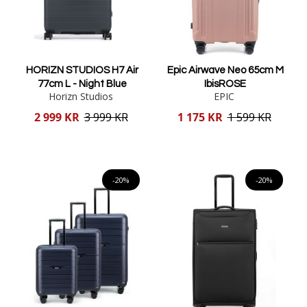
HORIZN STUDIOS H7 Air
Epic Airwave Neo 65cm M
77cm L - Night Blue
IbisROSE
Horizn Studios
EPIC
Reducerat
Reducerat
2 999 KR
3 999 KR
1 175 KR
1 599 KR
pris
pris
Lägg i varukorgen
Lägg i varukorgen
-20%
-20%