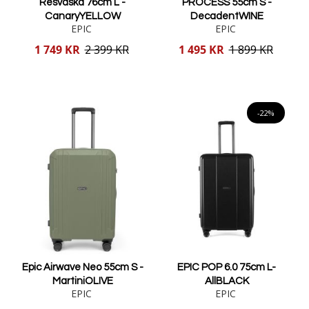
Resväska 76cm L -
PROCESS 55cm S -
CanaryYELLOW
DecadentWINE
EPIC
EPIC
Reducerat
Reducerat
1 749 KR
2 399 KR
1 495 KR
1 899 KR
pris
pris
Lägg i varukorgen
Lägg i varukorgen
-22%
Epic Airwave Neo 55cm S -
EPIC POP 6.0 75cm L-
MartiniOLIVE
AllBLACK
EPIC
EPIC