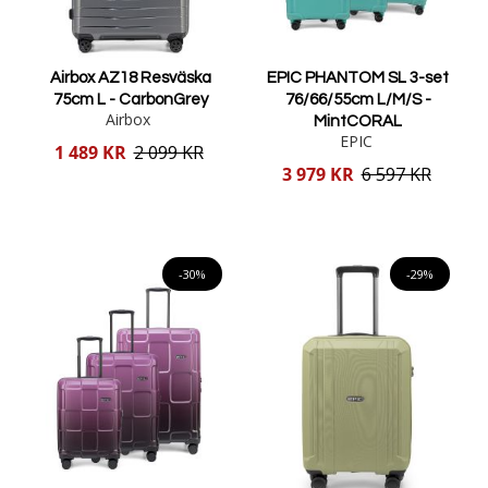
Airbox AZ18 Resväska
EPIC PHANTOM SL 3-set
75cm L - CarbonGrey
76/66/55cm L/M/S -
Airbox
MintCORAL
EPIC
Reducerat
1 489 KR
2 099 KR
pris
Reducerat
3 979 KR
6 597 KR
pris
Lägg i varukorgen
Lägg i varukorgen
-30%
-29%