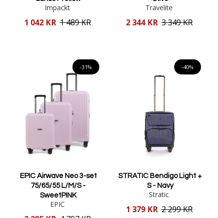
Impackt
Travelite
Reducerat
Reducerat
1 042 KR
1 489 KR
2 344 KR
3 349 KR
pris
pris
Lägg i varukorgen
Lägg i varukorgen
-31%
-40%
EPIC Airwave Neo 3-set
STRATIC Bendigo Light +
75/65/55 L/M/S -
S - Navy
Stratic
SweetPINK
EPIC
Reducerat
1 379 KR
2 299 KR
pris
Reducerat