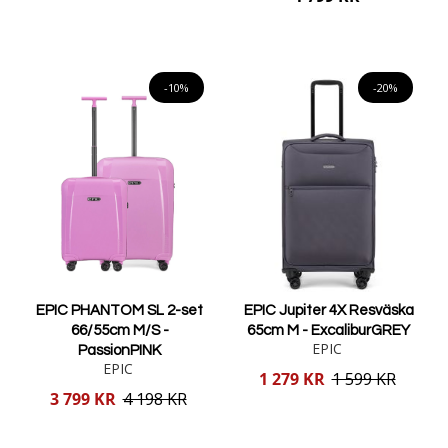
Lägg i varukorgen
Lägg i varukorgen
-10%
-20%
EPIC PHANTOM SL 2-set
EPIC Jupiter 4X Resväska
66/55cm M/S -
65cm M - ExcaliburGREY
EPIC
PassionPINK
EPIC
Reducerat
1 279 KR
1 599 KR
pris
Reducerat
3 799 KR
4 198 KR
pris
Lägg i varukorgen