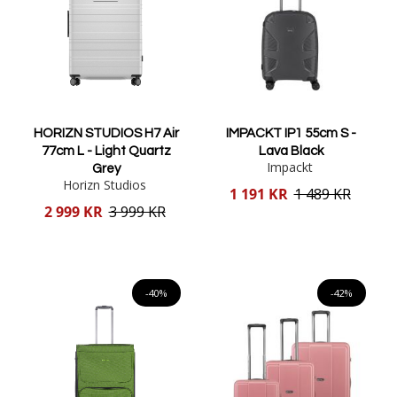
HORIZN STUDIOS H7 Air
IMPACKT IP1 55cm S -
77cm L - Light Quartz
Lava Black
Impackt
Grey
Horizn Studios
Reducerat
1 191 KR
1 489 KR
pris
Reducerat
2 999 KR
3 999 KR
pris
Lägg i varukorgen
Lägg i varukorgen
-40%
-42%