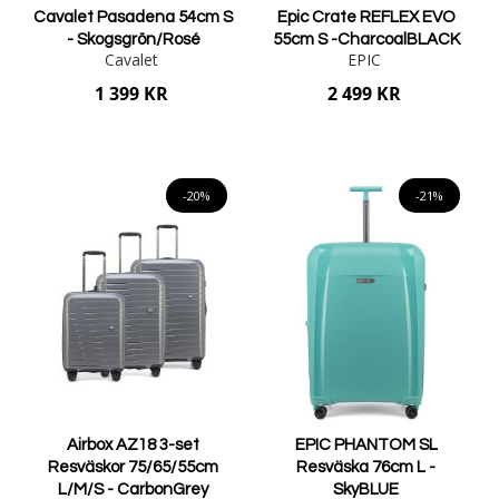
Cavalet Pasadena 54cm S
Epic Crate REFLEX EVO
- Skogsgrön/Rosé
55cm S -CharcoalBLACK
Cavalet
EPIC
1 399 KR
2 499 KR
Lägg i varukorgen
Lägg i varukorgen
-20%
-21%
Airbox AZ18 3-set
EPIC PHANTOM SL
Resväskor 75/65/55cm
Resväska 76cm L -
L/M/S - CarbonGrey
SkyBLUE