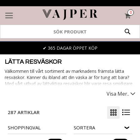
0
VAR
SÖK
✔ 365 DAGAR ÖPPET KÖP
LÄTTA RESVÄSKOR
Välkommen till vårt sortiment av marknadens främsta lätta
resväskor. Känner du ibland att din väska är för tung att bära?
Med vårt utbud av lättviktiga resväskor blir varje resa smidigare.
De säkerställer att du enkelt kan ta med dig allt du behöver,
Visa Mer..
utan onödig tyngd. Bland vårt utbud hittar du lätta kabinväskor,
perfekta för affärsresenären eller korta weekendturen. En lätt
väska gör varje resa behagligare, oavsett var du ska.
287 ARTIKLAR
SHOPPINGVAL
SORTERA