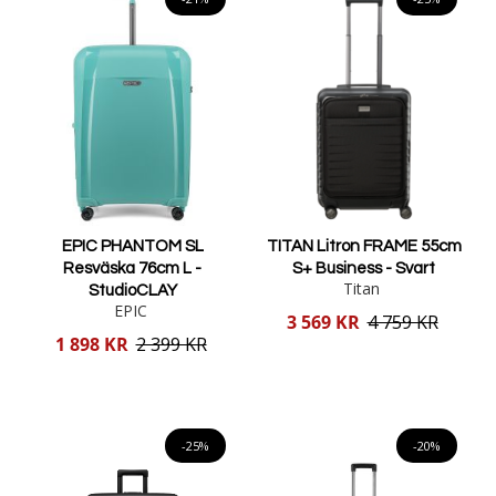
EPIC PHANTOM SL
TITAN Litron FRAME 55cm
Resväska 76cm L -
S+ Business - Svart
Titan
StudioCLAY
EPIC
Reducerat
3 569 KR
4 759 KR
pris
Reducerat
1 898 KR
2 399 KR
pris
Lägg i varukorgen
Lägg i varukorgen
-25%
-20%