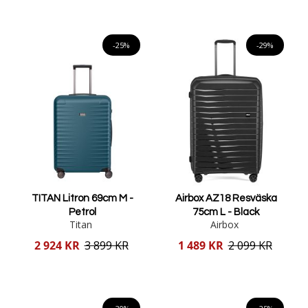
Lägg i varukorgen
Lägg i varukorgen
-25%
-29%
TITAN Litron 69cm M -
Airbox AZ18 Resväska
Petrol
75cm L - Black
Titan
Airbox
Reducerat
Reducerat
2 924 KR
3 899 KR
1 489 KR
2 099 KR
pris
pris
Lägg i varukorgen
Lägg i varukorgen