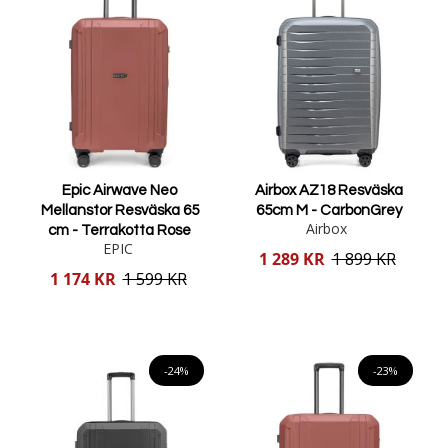
Epic Airwave Neo
Airbox AZ18 Resväska
Mellanstor Resväska 65
65cm M - CarbonGrey
Airbox
cm - Terrakotta Rose
EPIC
Reducerat
1 289 KR
1 899 KR
pris
Reducerat
1 174 KR
1 599 KR
pris
Lägg i varukorgen
Lägg i varukorgen
-24%
-23%