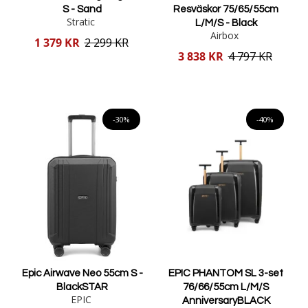
S - Sand
Resväskor 75/65/55cm
Stratic
L/M/S - Black
Airbox
Reducerat
1 379 KR
2 299 KR
pris
Reducerat
3 838 KR
4 797 KR
pris
Lägg i varukorgen
Lägg i varukorgen
-30%
-40%
Epic Airwave Neo 55cm S -
EPIC PHANTOM SL 3-set
BlackSTAR
76/66/55cm L/M/S
EPIC
AnniversaryBLACK