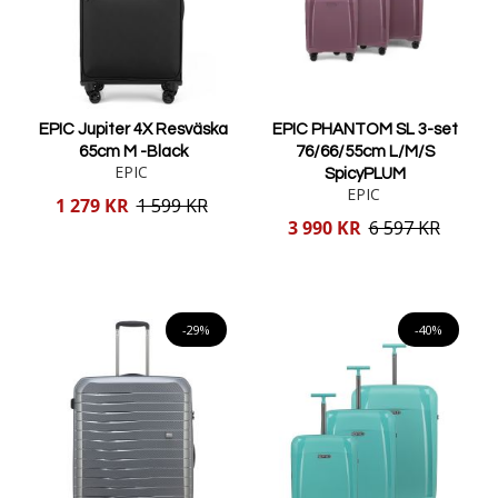
EPIC Jupiter 4X Resväska
EPIC PHANTOM SL 3-set
65cm M -Black
76/66/55cm L/M/S
EPIC
SpicyPLUM
EPIC
Reducerat
1 279 KR
1 599 KR
pris
Reducerat
3 990 KR
6 597 KR
pris
Lägg i varukorgen
Lägg i varukorgen
-29%
-40%