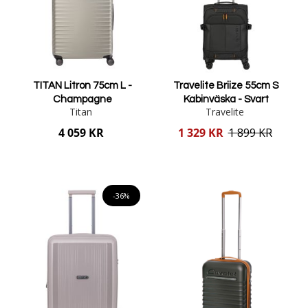
TITAN Litron 75cm L -
Travelite Briize 55cm S
Champagne
Kabinväska - Svart
Titan
Travelite
Reducerat
4 059 KR
1 329 KR
1 899 KR
pris
Lägg i varukorgen
Lägg i varukorgen
-36%