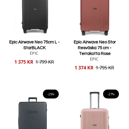
Epic Airwave Neo 75cm L -
Epic Airwave Neo Stor
StarBLACK
Resväska 75 cm -
EPIC
Terrakotta Rose
EPIC
Reducerat
1 375 KR
1 799 KR
pris
Reducerat
1 374 KR
1 795 KR
pris
Lägg i varukorgen
Lägg i varukorgen
-25%
-27%