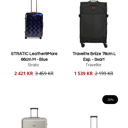
STRATIC Leather&More
Travelite Briize 78cm L
66cm M - Blue
Exp. - Svart
Stratic
Travelite
Reducerat
Reducerat
2 421 KR
3 459 KR
1 539 KR
2 199 KR
pris
pris
Lägg i varukorgen
Lägg i varukorgen
-30%