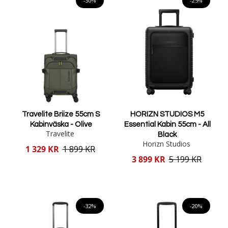
-30%
-25%
Travelite Briize 55cm S
HORIZN STUDIOS M5
Kabinväska - Olive
Essential Kabin 55cm - All
Travelite
Black
Horizn Studios
Reducerat
1 329 KR
1 899 KR
pris
Reducerat
3 899 KR
5 199 KR
pris
Lägg i varukorgen
Lägg i varukorgen
-32%
-20%