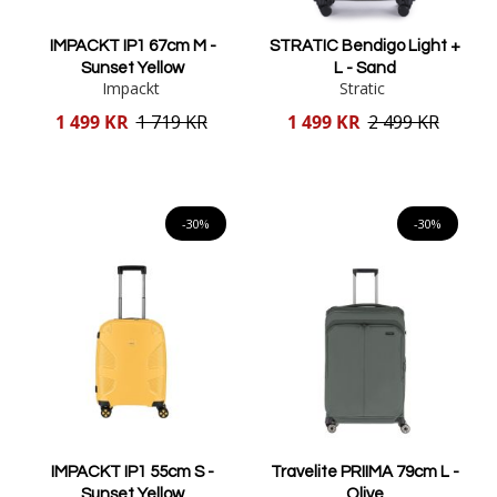
IMPACKT IP1 67cm M -
STRATIC Bendigo Light +
Sunset Yellow
L - Sand
Impackt
Stratic
Reducerat
Reducerat
1 499 KR
1 719 KR
1 499 KR
2 499 KR
pris
pris
Lägg i varukorgen
Lägg i varukorgen
-30%
-30%
IMPACKT IP1 55cm S -
Travelite PRIIMA 79cm L -
Sunset Yellow
Olive