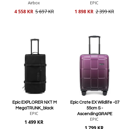
Airbox
EPIC
Reducerat
Reducerat
4 558 KR
5 697 KR
1 898 KR
2 399 KR
pris
pris
Lägg i varukorgen
Lägg i varukorgen
Epic EXPLORER NXT M
Epic Crate EX Wildlife -07
MegaTRUNK_black
55cm S -
EPIC
AscendingGRAPE
EPIC
1 499 KR
1 799 KR