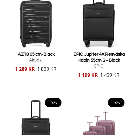
AZ18 65 cm-Black
EPIC Jupiter 4X Resväska
Airbox
Kabin 55cm S - Black
EPIC
Reducerat
1 289 KR
1 899 KR
pris
Reducerat
1 199 KR
1 499 KR
pris
Lägg i varukorgen
Lägg i varukorgen
-20%
-40%