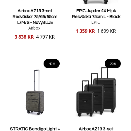
Airbox AZ13 3-set
EPIC Jupiter 4X Mjuk
Resväskor 75/65/55cm
Resväska 75cm L - Black
EPIC
L/M/S - NavyBLUE
Airbox
Reducerat
1 359 KR
1 699 KR
pris
Reducerat
3 838 KR
4 797 KR
pris
Lägg i varukorgen
Lägg i varukorgen
-40%
-20%
STRATIC Bendigo Light +
Airbox AZ13 3-set