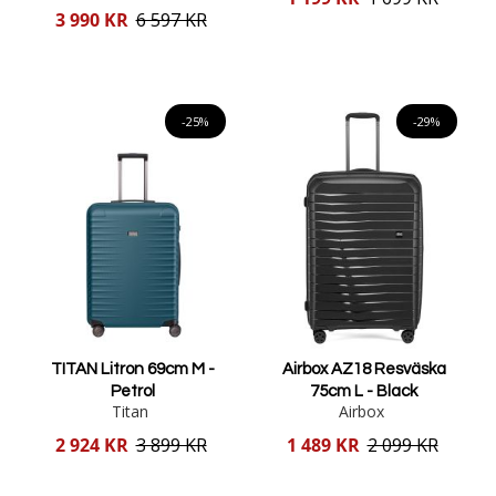
pris
Reducerat
3 990 KR
6 597 KR
pris
Lägg i varukorgen
Lägg i varukorgen
-25%
-29%
TITAN Litron 69cm M -
Airbox AZ18 Resväska
Petrol
75cm L - Black
Titan
Airbox
Reducerat
Reducerat
2 924 KR
3 899 KR
1 489 KR
2 099 KR
pris
pris