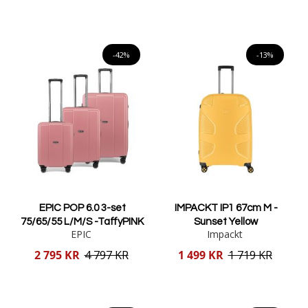
pris
Lägg i varukorgen
Lägg i varukorgen
-42%
-13%
EPIC POP 6.0 3-set
IMPACKT IP1 67cm M -
75/65/55 L/M/S -TaffyPINK
Sunset Yellow
EPIC
Impackt
Reducerat
Reducerat
2 795 KR
4 797 KR
1 499 KR
1 719 KR
pris
pris
Lägg i varukorgen
Lägg i varukorgen