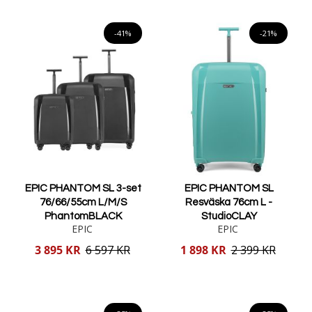
Lägg i varukorgen
Lägg i varukorgen
-41%
-21%
EPIC PHANTOM SL 3-set
EPIC PHANTOM SL
76/66/55cm L/M/S
Resväska 76cm L -
PhantomBLACK
StudioCLAY
EPIC
EPIC
Reducerat
Reducerat
3 895 KR
6 597 KR
1 898 KR
2 399 KR
pris
pris
Lägg i varukorgen
Lägg i varukorgen