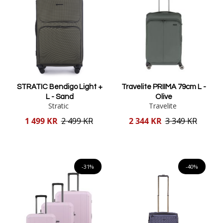
STRATIC Bendigo Light +
Travelite PRIIMA 79cm L -
L - Sand
Olive
Stratic
Travelite
Reducerat
Reducerat
1 499 KR
2 499 KR
2 344 KR
3 349 KR
pris
pris
Lägg i varukorgen
Lägg i varukorgen
-31%
-40%