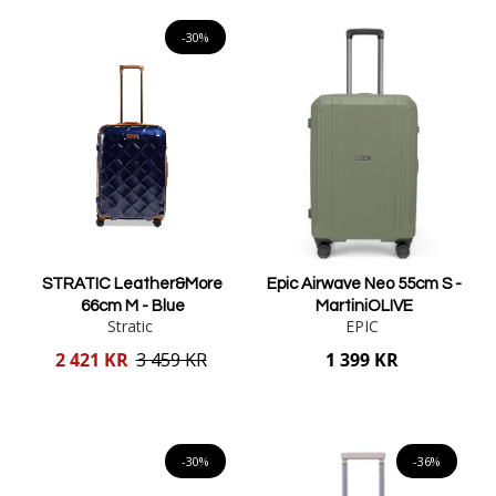
Lägg i varukorgen
Lägg i varukorgen
-30%
STRATIC Leather&More
Epic Airwave Neo 55cm S -
66cm M - Blue
MartiniOLIVE
Stratic
EPIC
Reducerat
2 421 KR
3 459 KR
1 399 KR
pris
Lägg i varukorgen
Lägg i varukorgen
-30%
-36%