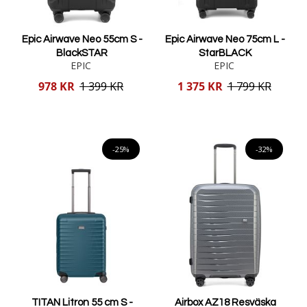
Epic Airwave Neo 55cm S -
Epic Airwave Neo 75cm L -
BlackSTAR
StarBLACK
EPIC
EPIC
Reducerat
Reducerat
978 KR
1 399 KR
1 375 KR
1 799 KR
pris
pris
Lägg i varukorgen
Lägg i varukorgen
-25%
-32%
TITAN Litron 55 cm S -
Airbox AZ18 Resväska