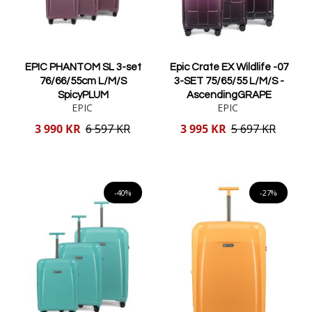
EPIC PHANTOM SL 3-set
Epic Crate EX Wildlife -07
76/66/55cm L/M/S
3-SET 75/65/55 L/M/S -
SpicyPLUM
AscendingGRAPE
EPIC
EPIC
Reducerat
Reducerat
3 990 KR
6 597 KR
3 995 KR
5 697 KR
pris
pris
Lägg i varukorgen
Lägg i varukorgen
-40%
-27%