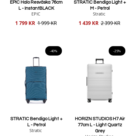
EPIC Halo Resväska 76cm
STRATIC Bendigo Light +
L - InstantBLACK
M - Petrol
EPIC
Stratic
Reducerat
Reducerat
1 799 KR
1 999 KR
1 439 KR
2 399 KR
pris
pris
Lägg i varukorgen
Lägg i varukorgen
-40%
-25%
STRATIC Bendigo Light +
HORIZN STUDIOS H7 Air
L - Petrol
77cm L - Light Quartz
Stratic
Grey