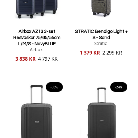
Airbox AZ13 3-set
STRATIC Bendigo Light +
Resväskor 75/65/55cm
S - Sand
Stratic
L/M/S - NavyBLUE
Airbox
Reducerat
1 379 KR
2 299 KR
pris
Reducerat
3 838 KR
4 797 KR
pris
Lägg i varukorgen
Lägg i varukorgen
-30%
-24%