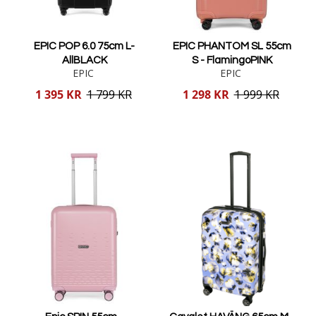
EPIC POP 6.0 75cm L-
EPIC PHANTOM SL 55cm
AllBLACK
S - FlamingoPINK
EPIC
EPIC
Reducerat
Reducerat
1 395 KR
1 799 KR
1 298 KR
1 999 KR
pris
pris
Lägg i varukorgen
Lägg i varukorgen