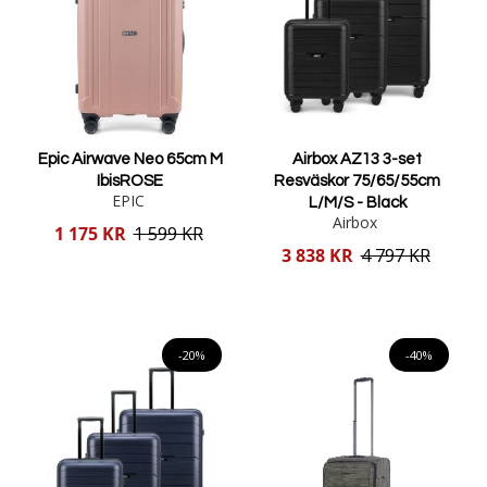
Epic Airwave Neo 65cm M
Airbox AZ13 3-set
IbisROSE
Resväskor 75/65/55cm
EPIC
L/M/S - Black
Airbox
Reducerat
1 175 KR
1 599 KR
pris
Reducerat
3 838 KR
4 797 KR
pris
Lägg i varukorgen
Lägg i varukorgen
-20%
-40%