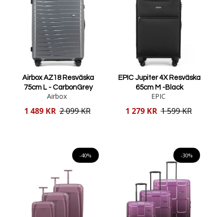
Airbox AZ18 Resväska
EPIC Jupiter 4X Resväska
75cm L - CarbonGrey
65cm M -Black
Airbox
EPIC
Reducerat
Reducerat
1 489 KR
2 099 KR
1 279 KR
1 599 KR
pris
pris
Lägg i varukorgen
Lägg i varukorgen
-40%
-30%