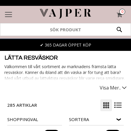
0
VAR
SÖK
✔ 365 DAGAR ÖPPET KÖP
LÄTTA RESVÄSKOR
Välkommen till vårt sortiment av marknadens främsta lätta
resväskor. Känner du ibland att din väska är för tung att bära?
Med vårt utbud av lättviktiga resväskor blir varje resa smidigare.
De säkerställer att du enkelt kan ta med dig allt du behöver,
Visa Mer..
utan onödig tyngd. Bland vårt utbud hittar du lätta kabinväskor,
perfekta för affärsresenären eller korta weekendturen. En lätt
väska gör varje resa behagligare, oavsett var du ska.
285 ARTIKLAR
SHOPPINGVAL
SORTERA