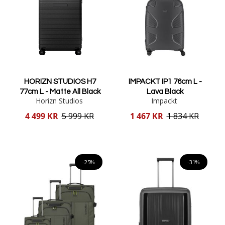
HORIZN STUDIOS H7
IMPACKT IP1 76cm L -
77cm L - Matte All Black
Lava Black
Horizn Studios
Impackt
Reducerat
Reducerat
4 499 KR
5 999 KR
1 467 KR
1 834 KR
pris
pris
Lägg i varukorgen
Lägg i varukorgen
-25%
-31%