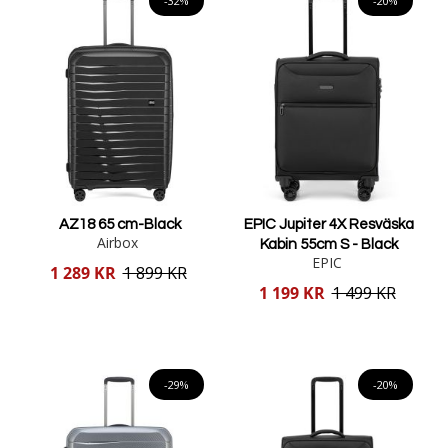
-32%
-20%
AZ18 65 cm-Black
EPIC Jupiter 4X Resväska
Airbox
Kabin 55cm S - Black
EPIC
Reducerat
1 289 KR
1 899 KR
pris
Reducerat
1 199 KR
1 499 KR
pris
Lägg i varukorgen
Lägg i varukorgen
-29%
-20%