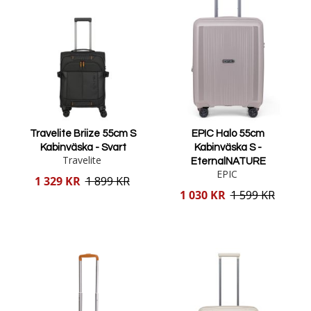
Travelite Briize 55cm S
EPIC Halo 55cm
Kabinväska - Svart
Kabinväska S -
Travelite
EternalNATURE
EPIC
Reducerat
1 329 KR
1 899 KR
pris
Reducerat
1 030 KR
1 599 KR
pris
Lägg i varukorgen
Lägg i varukorgen