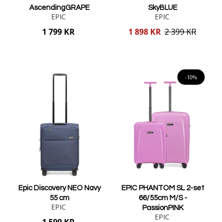
AscendingGRAPE
SkyBLUE
EPIC
EPIC
Reducerat
1 799 KR
1 898 KR
2 399 KR
pris
Lägg i varukorgen
Lägg i varukorgen
-10%
Epic Discovery NEO Navy
EPIC PHANTOM SL 2-set
55 cm
66/55cm M/S -
EPIC
PassionPINK
EPIC
1 599 KR