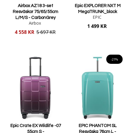
Airbox AZ18 3-set
Epic EXPLORER NXT M
Resväskor 75/65/55cm
MegaTRUNK_black
EPIC
L/M/S - CarbonGrey
Airbox
1 499 KR
Reducerat
4 558 KR
5 697 KR
pris
Lägg i varukorgen
Lägg i varukorgen
-21%
Epic Crate EX Wildlife -07
EPIC PHANTOM SL
55cm S -
Resväska 76cm L -