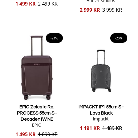
Horizn Studios
Reducerat
1 499 KR
2 499 KR
pris
Reducerat
2 999 KR
3 999 KR
pris
Lägg i varukorgen
Lägg i varukorgen
-21%
-20%
EPIC Zeleste Re:
IMPACKT IP1 55cm S -
PROCESS 55cm S -
Lava Black
Impackt
DecadentWINE
EPIC
Reducerat
1 191 KR
1 489 KR
pris
Reducerat
1 495 KR
1 899 KR