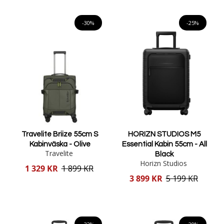
Lägg i varukorgen
Lägg i varukorgen
-30%
-25%
Travelite Briize 55cm S
HORIZN STUDIOS M5
Kabinväska - Olive
Essential Kabin 55cm - All
Travelite
Black
Horizn Studios
Reducerat
1 329 KR
1 899 KR
pris
Reducerat
3 899 KR
5 199 KR
pris
Lägg i varukorgen
Lägg i varukorgen