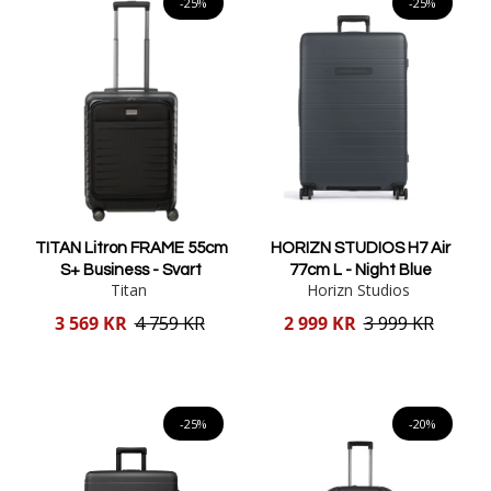
-25%
-25%
TITAN Litron FRAME 55cm
HORIZN STUDIOS H7 Air
S+ Business - Svart
77cm L - Night Blue
Titan
Horizn Studios
Reducerat
Reducerat
3 569 KR
4 759 KR
2 999 KR
3 999 KR
pris
pris
Lägg i varukorgen
Lägg i varukorgen
-25%
-20%