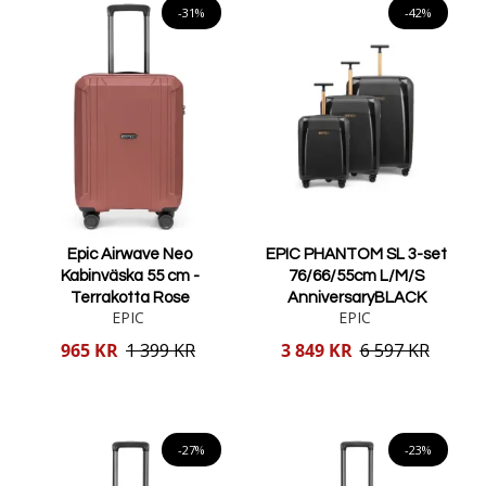
-31%
-42%
Epic Airwave Neo
EPIC PHANTOM SL 3-set
Kabinväska 55 cm -
76/66/55cm L/M/S
Terrakotta Rose
AnniversaryBLACK
EPIC
EPIC
Reducerat
Reducerat
965 KR
1 399 KR
3 849 KR
6 597 KR
pris
pris
Lägg i varukorgen
Lägg i varukorgen
-27%
-23%