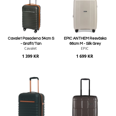
Cavalet Pasadena 54cm S
EPIC ANTHEM Resväska
- Grafit/Tan
66cm M - Silk Grey
Cavalet
EPIC
1 399 KR
1 699 KR
Lägg i varukorgen
Lägg i varukorgen