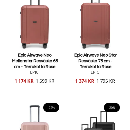
Epic Airwave Neo
Epic Airwave Neo Stor
Mellanstor Resväska 65
Resväska 75 cm -
cm - Terrakotta Rose
Terrakotta Rose
EPIC
EPIC
Reducerat
Reducerat
1 174 KR
1 599 KR
1 374 KR
1 795 KR
pris
pris
Lägg i varukorgen
Lägg i varukorgen
-27%
-20%