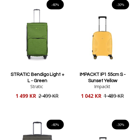
-40%
-30%
STRATIC Bendigo Light +
IMPACKT IP1 55cm S -
L - Green
Sunset Yellow
Stratic
Impackt
Reducerat
Reducerat
1 499 KR
2 499 KR
1 042 KR
1 489 KR
pris
pris
Lägg i varukorgen
Lägg i varukorgen
-40%
-30%