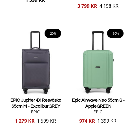
Reducerat
3 799 KR
4 198 KR
pris
Lägg i varukorgen
Lägg i varukorgen
-20%
-30%
EPIC Jupiter 4X Resväska
Epic Airwave Neo 55cm S -
65cm M - ExcaliburGREY
AppleGREEN
EPIC
EPIC
Reducerat
Reducerat
1 279 KR
1 599 KR
974 KR
1 399 KR
pris
pris