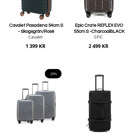
Cavalet Pasadena 54cm S
Epic Crate REFLEX EVO
- Skogsgrön/Rosé
55cm S -CharcoalBLACK
Cavalet
EPIC
1 399 KR
2 499 KR
Lägg i varukorgen
Lägg i varukorgen
-20%