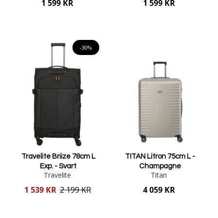
1 599 KR
1 599 KR
Lägg i varukorgen
Lägg i varukorgen
-30%
Travelite Briize 78cm L
TITAN Litron 75cm L -
Exp. - Svart
Champagne
Travelite
Titan
Reducerat
1 539 KR
2 199 KR
4 059 KR
pris