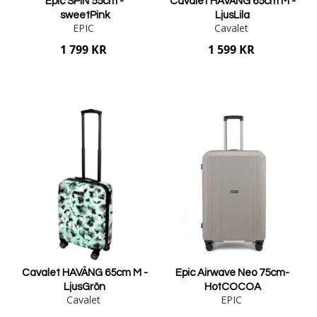
Epic SPIN 55cm -
Cavalet HAVÄNG 65cm M -
sweetPink
LjusLila
EPIC
Cavalet
1 799 KR
1 599 KR
Lägg i varukorgen
Lägg i varukorgen
Cavalet HAVÄNG 65cm M -
Epic Airwave Neo 75cm-
LjusGrön
HotCOCOA
Cavalet
EPIC