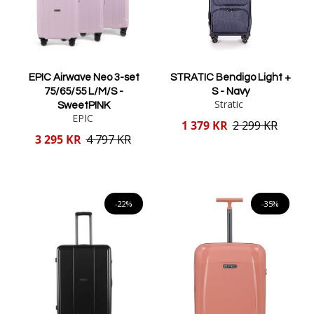
EPIC Airwave Neo 3-set
STRATIC Bendigo Light +
75/65/55 L/M/S -
S - Navy
Stratic
SweetPINK
EPIC
Reducerat
1 379 KR
2 299 KR
pris
Reducerat
3 295 KR
4 797 KR
pris
Lägg i varukorgen
Lägg i varukorgen
-22%
-35%