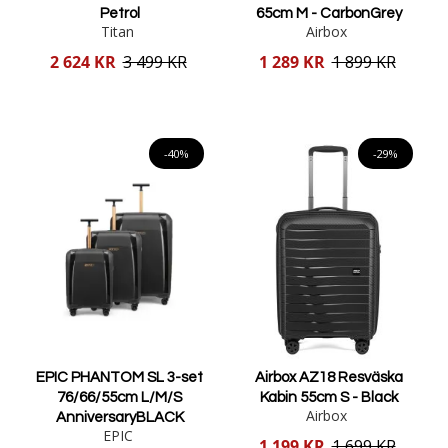
Petrol
65cm M - CarbonGrey
Titan
Airbox
Reducerat
Reducerat
2 624 KR
3 499 KR
1 289 KR
1 899 KR
pris
pris
Lägg i varukorgen
Lägg i varukorgen
-40%
-29%
EPIC PHANTOM SL 3-set
Airbox AZ18 Resväska
76/66/55cm L/M/S
Kabin 55cm S - Black
Airbox
AnniversaryBLACK
EPIC
Reducerat
1 199 KR
1 699 KR