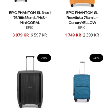
EPIC PHANTOM SL 3-set
EPIC PHANTOM SL
76/66/55cm L/M/S -
Resväska 76cm L -
MintCORAL
CanaryYELLOW
EPIC
EPIC
Reducerat
Reducerat
3 979 KR
6 597 KR
1 749 KR
2 399 KR
pris
pris
Lägg i varukorgen
Lägg i varukorgen
-10%
-40%