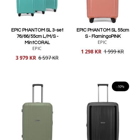
EPIC PHANTOM SL 3-set
EPIC PHANTOM SL 55cm
76/66/55cm L/M/S -
S - FlamingoPINK
EPIC
MintCORAL
EPIC
Reducerat
1 298 KR
1 999 KR
pris
Reducerat
3 979 KR
6 597 KR
pris
Lägg i varukorgen
Lägg i varukorgen
-10%