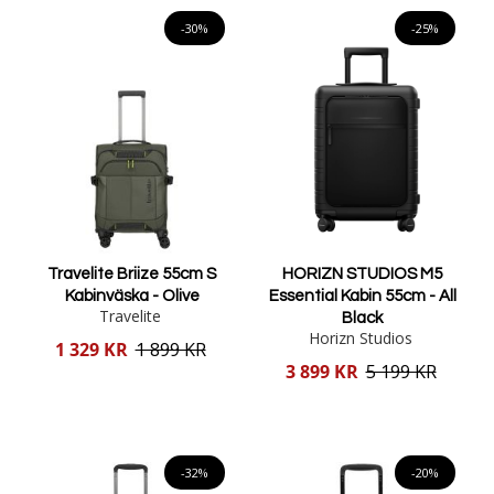
Lägg i varukorgen
Lägg i varukorgen
-30%
-25%
Travelite Briize 55cm S
HORIZN STUDIOS M5
Kabinväska - Olive
Essential Kabin 55cm - All
Travelite
Black
Horizn Studios
Reducerat
1 329 KR
1 899 KR
pris
Reducerat
3 899 KR
5 199 KR
pris
Lägg i varukorgen
Lägg i varukorgen
-32%
-20%