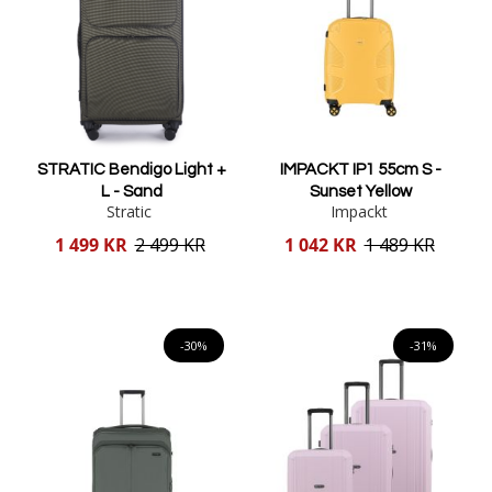
STRATIC Bendigo Light +
IMPACKT IP1 55cm S -
L - Sand
Sunset Yellow
Stratic
Impackt
Reducerat
Reducerat
1 499 KR
2 499 KR
1 042 KR
1 489 KR
pris
pris
Lägg i varukorgen
Lägg i varukorgen
-30%
-31%