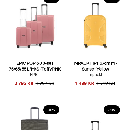
EPIC POP 6.0 3-set
IMPACKT IP1 67cm M -
75/65/55 L/M/S -TaffyPINK
Sunset Yellow
EPIC
Impackt
Reducerat
Reducerat
2 795 KR
4 797 KR
1 499 KR
1 719 KR
pris
pris
Lägg i varukorgen
Lägg i varukorgen
-40%
-30%