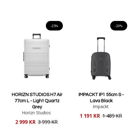
pris
Lägg i varukorgen
Lägg i varukorgen
-25%
-20%
HORIZN STUDIOS H7 Air
IMPACKT IP1 55cm S -
77cm L - Light Quartz
Lava Black
Impackt
Grey
Horizn Studios
Reducerat
1 191 KR
1 489 KR
pris
Reducerat
2 999 KR
3 999 KR
pris
Lägg i varukorgen