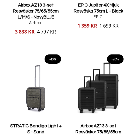
Airbox AZ13 3-set
EPIC Jupiter 4X Mjuk
Resväskor 75/65/55cm
Resväska 75cm L - Black
EPIC
L/M/S - NavyBLUE
Airbox
Reducerat
1 359 KR
1 699 KR
pris
Reducerat
3 838 KR
4 797 KR
pris
Lägg i varukorgen
Lägg i varukorgen
-40%
-20%
STRATIC Bendigo Light +
Airbox AZ13 3-set
S - Sand
Resväskor 75/65/55cm