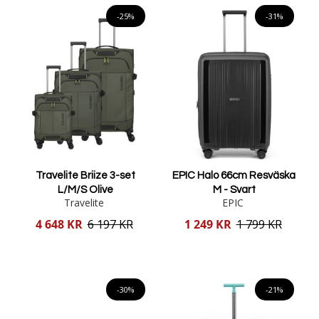
-25%
-31%
Travelite Briize 3-set
EPIC Halo 66cm Resväska
L/M/S Olive
M - Svart
Travelite
EPIC
Reducerat
Reducerat
4 648 KR
6 197 KR
1 249 KR
1 799 KR
pris
pris
Lägg i varukorgen
Lägg i varukorgen
-30%
-21%