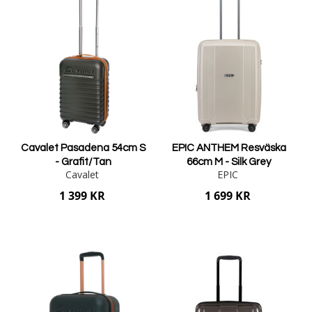
Cavalet Pasadena 54cm S
EPIC ANTHEM Resväska
- Grafit/Tan
66cm M - Silk Grey
Cavalet
EPIC
1 399 KR
1 699 KR
Lägg i varukorgen
Lägg i varukorgen