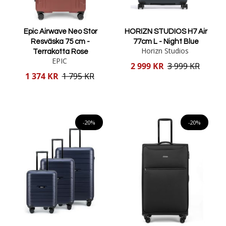
Epic Airwave Neo Stor
HORIZN STUDIOS H7 Air
Resväska 75 cm -
77cm L - Night Blue
Horizn Studios
Terrakotta Rose
EPIC
Reducerat
2 999 KR
3 999 KR
pris
Reducerat
1 374 KR
1 795 KR
pris
Lägg i varukorgen
Lägg i varukorgen
-20%
-20%