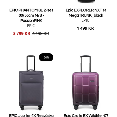
EPIC PHANTOM SL 2-set
Epic EXPLORER NXT M
66/55cm M/S -
MegaTRUNK_black
EPIC
PassionPINK
EPIC
1 499 KR
Reducerat
3 799 KR
4 198 KR
pris
Lägg i varukorgen
Lägg i varukorgen
-20%
EPIC Jupiter 4X Resväska
Epic Crate EX Wildlife -07