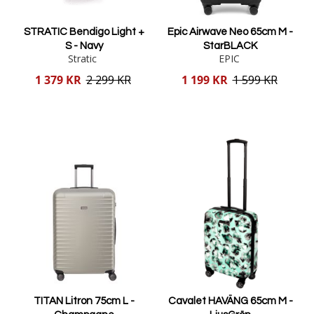
STRATIC Bendigo Light +
Epic Airwave Neo 65cm M -
S - Navy
StarBLACK
Stratic
EPIC
Reducerat
Reducerat
1 379 KR
2 299 KR
1 199 KR
1 599 KR
pris
pris
Lägg i varukorgen
Lägg i varukorgen
TITAN Litron 75cm L -
Cavalet HAVÄNG 65cm M -