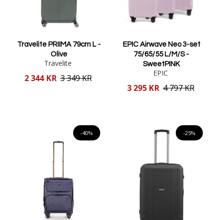
Travelite PRIIMA 79cm L -
EPIC Airwave Neo 3-set
Olive
75/65/55 L/M/S -
Travelite
SweetPINK
EPIC
Reducerat
2 344 KR
3 349 KR
pris
Reducerat
3 295 KR
4 797 KR
pris
Lägg i varukorgen
Lägg i varukorgen
-40%
-25%