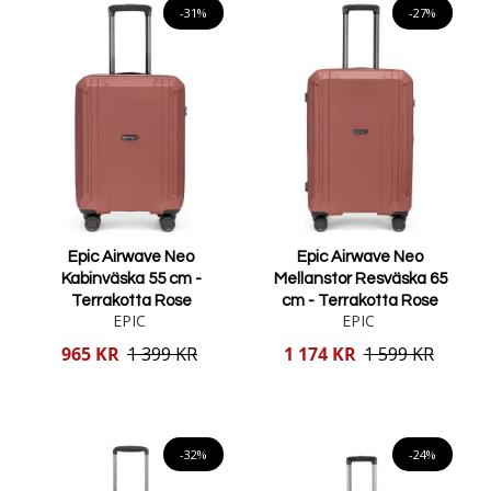
-31%
-27%
Epic Airwave Neo
Epic Airwave Neo
Kabinväska 55 cm -
Mellanstor Resväska 65
Terrakotta Rose
cm - Terrakotta Rose
EPIC
EPIC
Reducerat
Reducerat
965 KR
1 399 KR
1 174 KR
1 599 KR
pris
pris
Lägg i varukorgen
Lägg i varukorgen
-32%
-24%