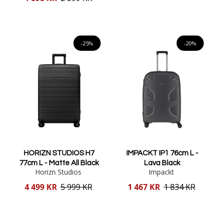
pris
Lägg i varukorgen
Lägg i varukorgen
-25%
-20%
HORIZN STUDIOS H7
IMPACKT IP1 76cm L -
77cm L - Matte All Black
Lava Black
Horizn Studios
Impackt
Reducerat
Reducerat
4 499 KR
5 999 KR
1 467 KR
1 834 KR
pris
pris
Lägg i varukorgen
Lägg i varukorgen