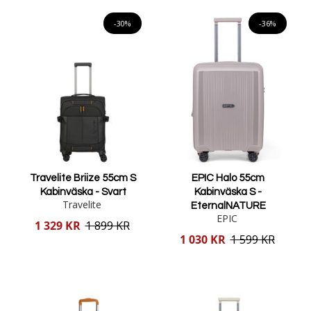
Lägg i varukorgen
Lägg i varukorgen
-30%
-36%
Travelite Briize 55cm S
EPIC Halo 55cm
Kabinväska - Svart
Kabinväska S -
Travelite
EternalNATURE
EPIC
Reducerat
1 329 KR
1 899 KR
pris
Reducerat
1 030 KR
1 599 KR
pris
Lägg i varukorgen
Lägg i varukorgen