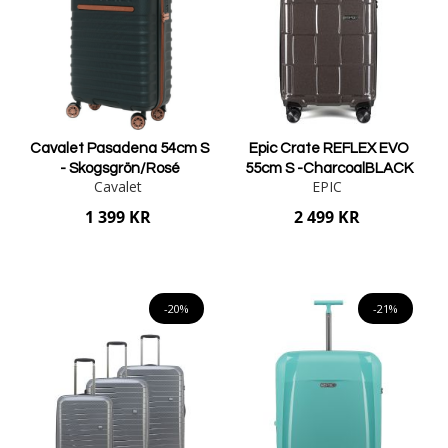
Cavalet Pasadena 54cm S
Epic Crate REFLEX EVO
- Skogsgrön/Rosé
55cm S -CharcoalBLACK
Cavalet
EPIC
1 399 KR
2 499 KR
Lägg i varukorgen
Lägg i varukorgen
-20%
-21%