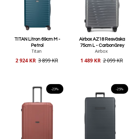
TITAN Litron 69cm M -
Airbox AZ18 Resväska
Petrol
75cm L - CarbonGrey
Titan
Airbox
Reducerat
Reducerat
2 924 KR
3 899 KR
1 489 KR
2 099 KR
pris
pris
Lägg i varukorgen
Lägg i varukorgen
-23%
-25%