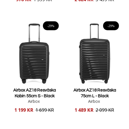
pris
pris
Lägg i varukorgen
Lägg i varukorgen
-29%
-29%
Airbox AZ18 Resväska
Airbox AZ18 Resväska
Kabin 55cm S - Black
75cm L - Black
Airbox
Airbox
Reducerat
Reducerat
1 199 KR
1 699 KR
1 489 KR
2 099 KR
pris
pris