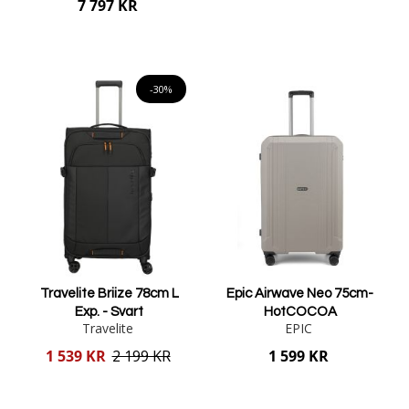
7 797 KR
Lägg i varukorgen
Lägg i varukorgen
-30%
Travelite Briize 78cm L
Epic Airwave Neo 75cm-
Exp. - Svart
HotCOCOA
Travelite
EPIC
Reducerat
1 539 KR
2 199 KR
1 599 KR
pris