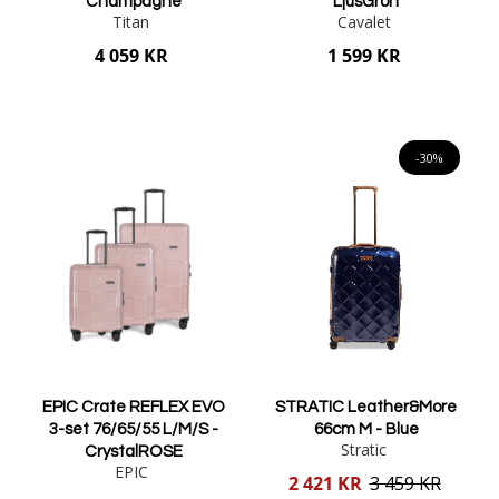
Champagne
LjusGrön
Titan
Cavalet
4 059 KR
1 599 KR
Lägg i varukorgen
Lägg i varukorgen
-30%
EPIC Crate REFLEX EVO
STRATIC Leather&More
3-set 76/65/55 L/M/S -
66cm M - Blue
Stratic
CrystalROSE
EPIC
Reducerat
2 421 KR
3 459 KR
pris