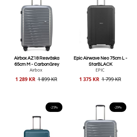
Airbox AZ18 Resväska
Epic Airwave Neo 75cm L -
65cm M - CarbonGrey
StarBLACK
Airbox
EPIC
Reducerat
Reducerat
1 289 KR
1 899 KR
1 375 KR
1 799 KR
pris
pris
Lägg i varukorgen
Lägg i varukorgen
-25%
-29%