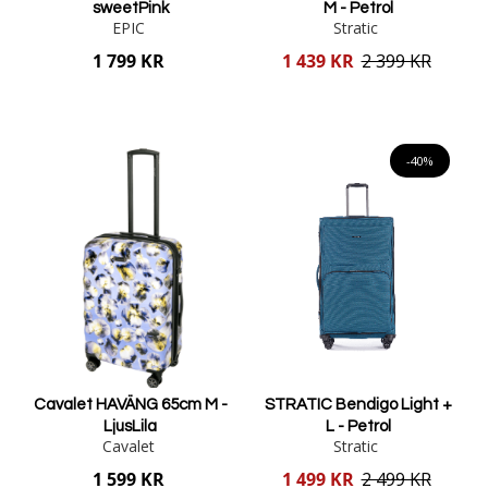
sweetPink
M - Petrol
EPIC
Stratic
Reducerat
1 799 KR
1 439 KR
2 399 KR
pris
Lägg i varukorgen
Lägg i varukorgen
-40%
Cavalet HAVÄNG 65cm M -
STRATIC Bendigo Light +
LjusLila
L - Petrol
Cavalet
Stratic
Reducerat
1 599 KR
1 499 KR
2 499 KR