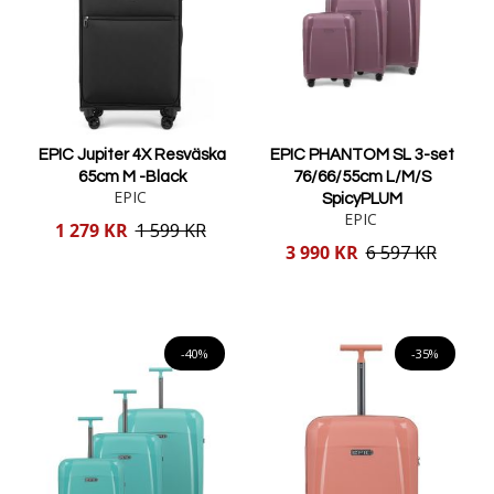
EPIC Jupiter 4X Resväska
EPIC PHANTOM SL 3-set
65cm M -Black
76/66/55cm L/M/S
EPIC
SpicyPLUM
EPIC
Reducerat
1 279 KR
1 599 KR
pris
Reducerat
3 990 KR
6 597 KR
pris
Lägg i varukorgen
Lägg i varukorgen
-40%
-35%