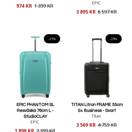
EPIC
Reducerat
974 KR
1 399 KR
pris
Reducerat
3 895 KR
6 597 KR
pris
Lägg i varukorgen
Lägg i varukorgen
-21%
-25%
EPIC PHANTOM SL
TITAN Litron FRAME 55cm
Resväska 76cm L -
S+ Business - Svart
Titan
StudioCLAY
EPIC
Reducerat
3 569 KR
4 759 KR
pris
Reducerat
1 898 KR
2 399 KR