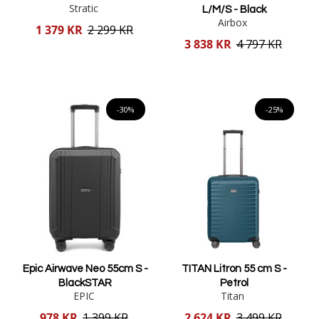
Stratic
L/M/S - Black
Airbox
Reducerat
1 379 KR
2 299 KR
pris
Reducerat
3 838 KR
4 797 KR
pris
Lägg i varukorgen
Lägg i varukorgen
-30%
-25%
Epic Airwave Neo 55cm S -
TITAN Litron 55 cm S -
BlackSTAR
Petrol
EPIC
Titan
Reducerat
Reducerat
978 KR
1 399 KR
2 624 KR
3 499 KR