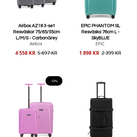
Airbox AZ18 3-set
EPIC PHANTOM SL
Resväskor 75/65/55cm
Resväska 76cm L -
L/M/S - CarbonGrey
SkyBLUE
Airbox
EPIC
Reducerat
Reducerat
4 558 KR
5 697 KR
1 898 KR
2 399 KR
pris
pris
Lägg i varukorgen
Lägg i varukorgen
-10%