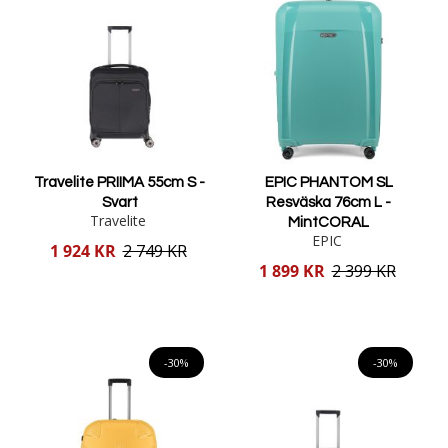
Travelite PRIIMA 55cm S -
EPIC PHANTOM SL
Svart
Resväska 76cm L -
Travelite
MintCORAL
EPIC
Reducerat
1 924 KR
2 749 KR
pris
Reducerat
1 899 KR
2 399 KR
pris
Lägg i varukorgen
Lägg i varukorgen
-30%
-30%