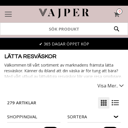
0
VAR
SÖK
✔ 365 DAGAR ÖPPET KÖP
LÄTTA RESVÄSKOR
Välkommen till vårt sortiment av marknadens främsta lätta
resväskor. Känner du ibland att din väska är för tung att bära?
Med vårt utbud av lättviktiga resväskor blir varje resa smidigare.
De säkerställer att du enkelt kan ta med dig allt du behöver,
Visa Mer..
utan onödig tyngd. Bland vårt utbud hittar du lätta kabinväskor,
perfekta för affärsresenären eller korta weekendturen. En lätt
väska gör varje resa behagligare, oavsett var du ska.
279 ARTIKLAR
SHOPPINGVAL
SORTERA