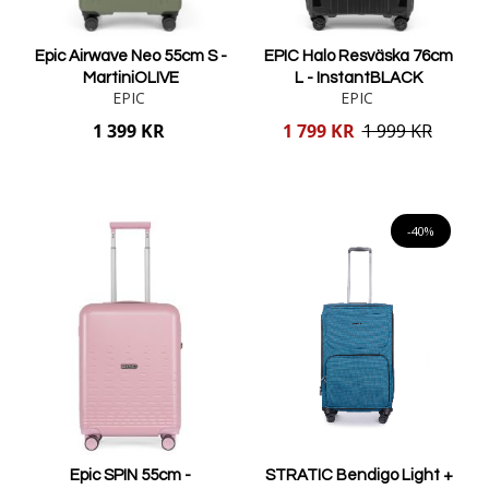
Epic Airwave Neo 55cm S -
EPIC Halo Resväska 76cm
MartiniOLIVE
L - InstantBLACK
EPIC
EPIC
Reducerat
1 399 KR
1 799 KR
1 999 KR
pris
Lägg i varukorgen
Lägg i varukorgen
-40%
Epic SPIN 55cm -
STRATIC Bendigo Light +