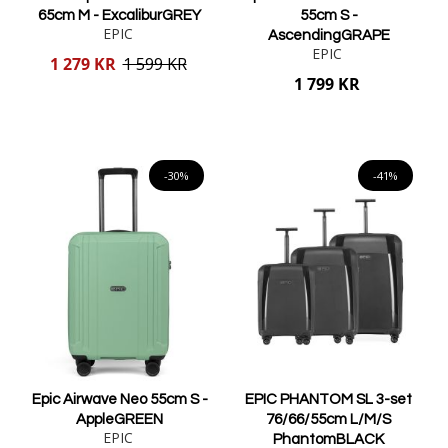
65cm M - ExcaliburGREY
55cm S -
EPIC
AscendingGRAPE
EPIC
Reducerat
1 279 KR
1 599 KR
pris
1 799 KR
Lägg i varukorgen
Lägg i varukorgen
-30%
-41%
Epic Airwave Neo 55cm S -
EPIC PHANTOM SL 3-set
AppleGREEN
76/66/55cm L/M/S
EPIC
PhantomBLACK