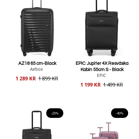
AZ18 65 cm-Black
EPIC Jupiter 4X Resväska
Airbox
Kabin 55cm S - Black
EPIC
Reducerat
1 289 KR
1 899 KR
pris
Reducerat
1 199 KR
1 499 KR
pris
Lägg i varukorgen
Lägg i varukorgen
-20%
-40%