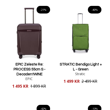
Lägg i varukorgen
-21%
-40%
EPIC Zeleste Re:
STRATIC Bendigo Light +
PROCESS 55cm S -
L - Green
Stratic
DecadentWINE
EPIC
Reducerat
1 499 KR
2 499 KR
pris
Reducerat
1 495 KR
1 899 KR
pris
Lägg i varukorgen
Lägg i varukorgen
-42%
-13%