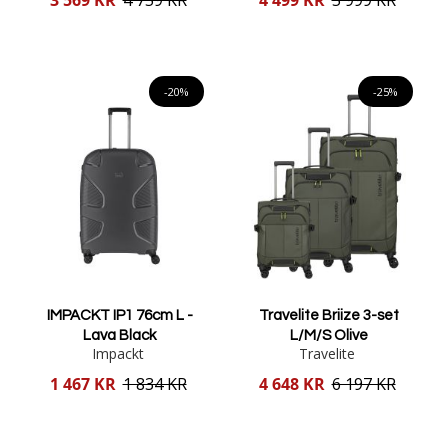
pris
pris
Lägg i varukorgen
Lägg i varukorgen
-20%
-25%
IMPACKT IP1 76cm L -
Travelite Briize 3-set
Lava Black
L/M/S Olive
Impackt
Travelite
Reducerat
Reducerat
1 467 KR
1 834 KR
4 648 KR
6 197 KR
pris
pris