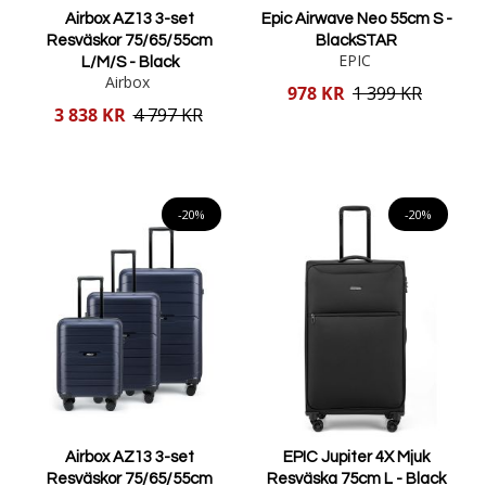
Airbox AZ13 3-set
Epic Airwave Neo 55cm S -
Resväskor 75/65/55cm
BlackSTAR
EPIC
L/M/S - Black
Airbox
Reducerat
978 KR
1 399 KR
pris
Reducerat
3 838 KR
4 797 KR
pris
Lägg i varukorgen
Lägg i varukorgen
-20%
-20%
Airbox AZ13 3-set
EPIC Jupiter 4X Mjuk
Resväskor 75/65/55cm
Resväska 75cm L - Black