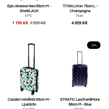
Epic Airwave Neo 65cm M -
TITAN Litron 75cm L -
StarBLACK
Champagne
EPIC
Titan
Reducerat
1 199 KR
1 599 KR
4 059 KR
pris
Lägg i varukorgen
Lägg i varukorgen
-30%
Cavalet HAVÄNG 65cm M -
STRATIC Leather&More
LjusGrön
66cm M - Blue
Cavalet
Stratic