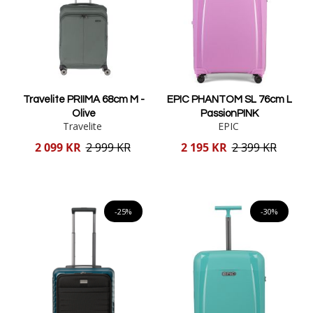
Travelite PRIIMA 68cm M -
EPIC PHANTOM SL 76cm L
Olive
PassionPINK
Travelite
EPIC
Reducerat
Reducerat
2 099 KR
2 999 KR
2 195 KR
2 399 KR
pris
pris
Lägg i varukorgen
Lägg i varukorgen
-25%
-30%