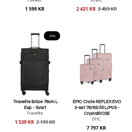
Reducerat
1 599 KR
2 421 KR
3 459 KR
pris
Lägg i varukorgen
Lägg i varukorgen
-30%
Travelite Briize 78cm L
EPIC Crate REFLEX EVO
Exp. - Svart
3-set 76/65/55 L/M/S -
Travelite
CrystalROSE
EPIC
Reducerat
1 539 KR
2 199 KR
pris
7 797 KR