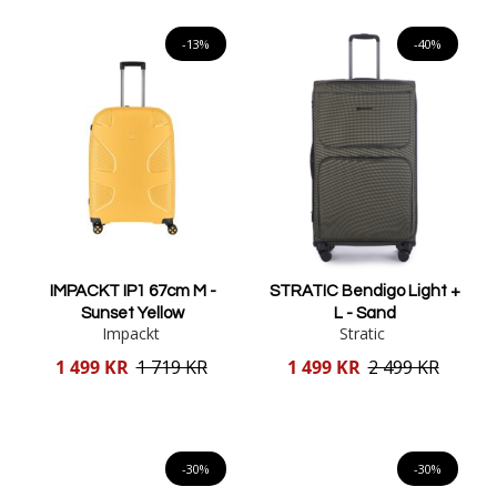
Lägg i varukorgen
Lägg i varukorgen
-13%
-40%
IMPACKT IP1 67cm M -
STRATIC Bendigo Light +
Sunset Yellow
L - Sand
Impackt
Stratic
Reducerat
Reducerat
1 499 KR
1 719 KR
1 499 KR
2 499 KR
pris
pris
Lägg i varukorgen
Lägg i varukorgen
-30%
-30%