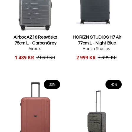
Airbox AZ18 Resväska
HORIZN STUDIOS H7 Air
75cm L - CarbonGrey
77cm L - Night Blue
Airbox
Horizn Studios
Reducerat
Reducerat
1 489 KR
2 099 KR
2 999 KR
3 999 KR
pris
pris
Lägg i varukorgen
Lägg i varukorgen
-23%
-40%