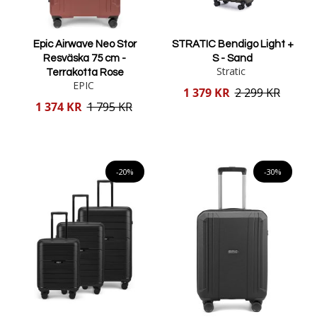
Epic Airwave Neo Stor
STRATIC Bendigo Light +
Resväska 75 cm -
S - Sand
Stratic
Terrakotta Rose
EPIC
Reducerat
1 379 KR
2 299 KR
pris
Reducerat
1 374 KR
1 795 KR
pris
Lägg i varukorgen
Lägg i varukorgen
-20%
-30%