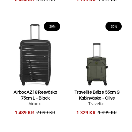
pris
pris
Lägg i varukorgen
Lägg i varukorgen
-29%
-30%
Airbox AZ18 Resväska
Travelite Briize 55cm S
75cm L - Black
Kabinväska - Olive
Airbox
Travelite
Reducerat
Reducerat
1 489 KR
2 099 KR
1 329 KR
1 899 KR
pris
pris