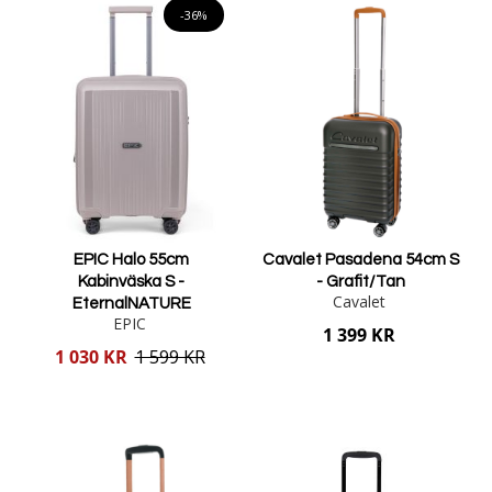
-36%
EPIC Halo 55cm
Cavalet Pasadena 54cm S
Kabinväska S -
- Grafit/Tan
Cavalet
EternalNATURE
EPIC
1 399 KR
Reducerat
1 030 KR
1 599 KR
pris
Lägg i varukorgen
Lägg i varukorgen