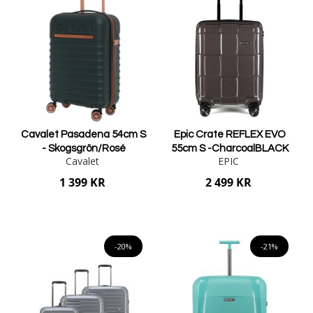
Cavalet Pasadena 54cm S
Epic Crate REFLEX EVO
- Skogsgrön/Rosé
55cm S -CharcoalBLACK
Cavalet
EPIC
1 399 KR
2 499 KR
Lägg i varukorgen
Lägg i varukorgen
-20%
-21%