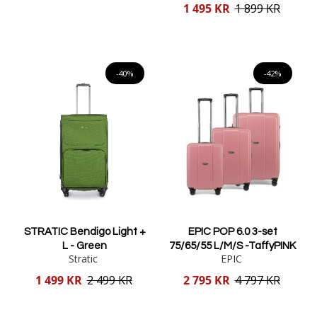
pris
Reducerat
1 495 KR
1 899 KR
pris
Lägg i varukorgen
Lägg i varukorgen
-40%
-42%
STRATIC Bendigo Light +
EPIC POP 6.0 3-set
L - Green
75/65/55 L/M/S -TaffyPINK
Stratic
EPIC
Reducerat
Reducerat
1 499 KR
2 499 KR
2 795 KR
4 797 KR
pris
pris