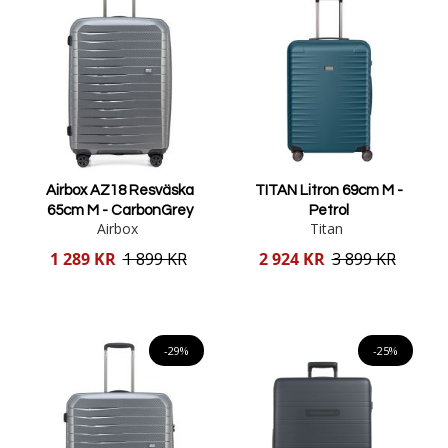
Airbox AZ18 Resväska
TITAN Litron 69cm M -
65cm M - CarbonGrey
Petrol
Airbox
Titan
Reducerat
Reducerat
1 289 KR
1 899 KR
2 924 KR
3 899 KR
pris
pris
Lägg i varukorgen
Lägg i varukorgen
-29%
-25%