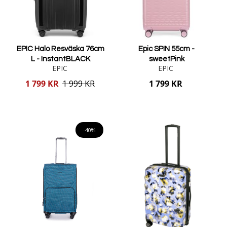
EPIC Halo Resväska 76cm
Epic SPIN 55cm -
L - InstantBLACK
sweetPink
EPIC
EPIC
Reducerat
1 799 KR
1 999 KR
1 799 KR
pris
Lägg i varukorgen
Lägg i varukorgen
-40%