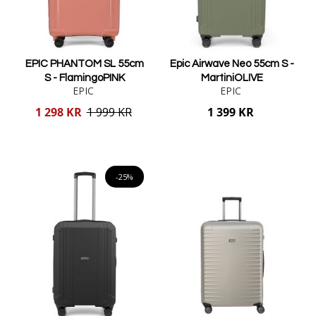
EPIC PHANTOM SL 55cm
Epic Airwave Neo 55cm S -
S - FlamingoPINK
MartiniOLIVE
EPIC
EPIC
Reducerat
1 298 KR
1 999 KR
1 399 KR
pris
Lägg i varukorgen
Lägg i varukorgen
-25%