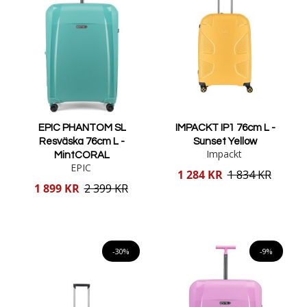
EPIC PHANTOM SL
IMPACKT IP1 76cm L -
Resväska 76cm L -
Sunset Yellow
Impackt
MintCORAL
EPIC
Reducerat
1 284 KR
1 834 KR
pris
Reducerat
1 899 KR
2 399 KR
pris
Lägg i varukorgen
Lägg i varukorgen
-30%
-9%