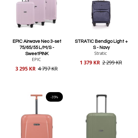
EPIC Airwave Neo 3-set
STRATIC Bendigo Light +
75/65/55 L/M/S -
S - Navy
Stratic
SweetPINK
EPIC
Reducerat
1 379 KR
2 299 KR
pris
Reducerat
3 295 KR
4 797 KR
pris
Lägg i varukorgen
Lägg i varukorgen
-35%