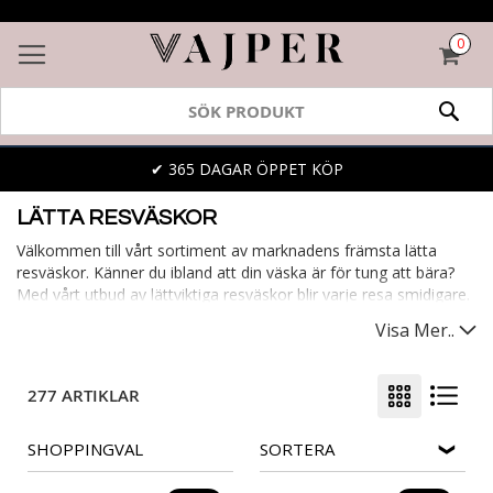
0
VAR
SÖK
✔ 365 DAGAR ÖPPET KÖP
LÄTTA RESVÄSKOR
Välkommen till vårt sortiment av marknadens främsta lätta
resväskor. Känner du ibland att din väska är för tung att bära?
Med vårt utbud av lättviktiga resväskor blir varje resa smidigare.
De säkerställer att du enkelt kan ta med dig allt du behöver,
Visa Mer..
utan onödig tyngd. Bland vårt utbud hittar du lätta kabinväskor,
perfekta för affärsresenären eller korta weekendturen. En lätt
väska gör varje resa behagligare, oavsett var du ska.
277 ARTIKLAR
SHOPPINGVAL
SORTERA