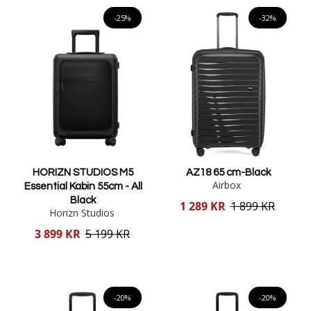
Lägg i varukorgen
Lägg i varukorgen
-25%
-32%
HORIZN STUDIOS M5
AZ18 65 cm-Black
Airbox
Essential Kabin 55cm - All
Black
Reducerat
1 289 KR
1 899 KR
Horizn Studios
pris
Reducerat
3 899 KR
5 199 KR
pris
Lägg i varukorgen
Lägg i varukorgen
-20%
-20%