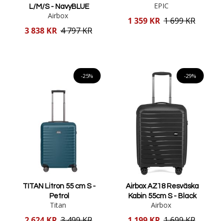
EPIC
L/M/S - NavyBLUE
Airbox
Reducerat
1 359 KR
1 699 KR
pris
Reducerat
3 838 KR
4 797 KR
pris
Lägg i varukorgen
Lägg i varukorgen
-25%
-29%
TITAN Litron 55 cm S -
Airbox AZ18 Resväska
Petrol
Kabin 55cm S - Black
Titan
Airbox
Reducerat
Reducerat
2 624 KR
3 499 KR
1 199 KR
1 699 KR