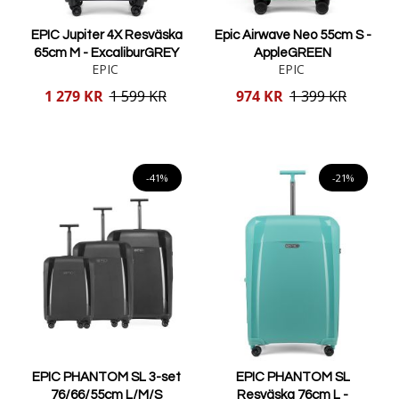
EPIC Jupiter 4X Resväska
Epic Airwave Neo 55cm S -
65cm M - ExcaliburGREY
AppleGREEN
EPIC
EPIC
Reducerat
Reducerat
1 279 KR
1 599 KR
974 KR
1 399 KR
pris
pris
Lägg i varukorgen
Lägg i varukorgen
-41%
-21%
EPIC PHANTOM SL 3-set
EPIC PHANTOM SL
76/66/55cm L/M/S
Resväska 76cm L -