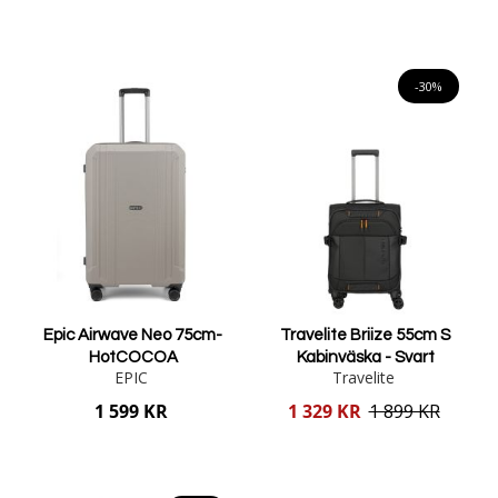
Lägg i varukorgen
Lägg i varukorgen
-30%
Epic Airwave Neo 75cm-
Travelite Briize 55cm S
HotCOCOA
Kabinväska - Svart
EPIC
Travelite
Reducerat
1 599 KR
1 329 KR
1 899 KR
pris
Lägg i varukorgen
Lägg i varukorgen