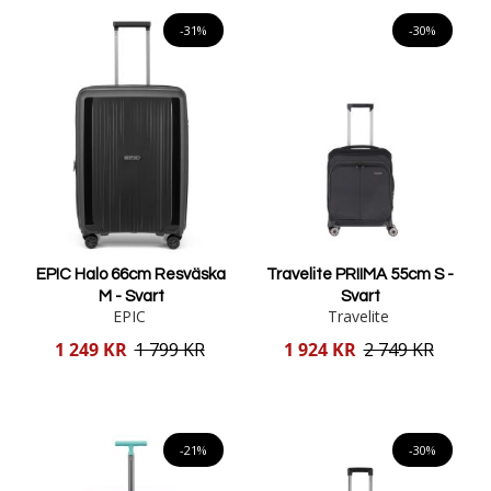
Lägg i varukorgen
Lägg i varukorgen
-31%
-30%
EPIC Halo 66cm Resväska
Travelite PRIIMA 55cm S -
M - Svart
Svart
EPIC
Travelite
Reducerat
Reducerat
1 249 KR
1 799 KR
1 924 KR
2 749 KR
pris
pris
Lägg i varukorgen
Lägg i varukorgen
-21%
-30%