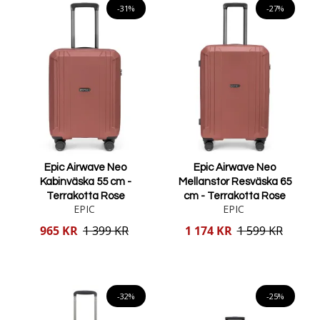
-31%
-27%
Epic Airwave Neo
Epic Airwave Neo
Kabinväska 55 cm -
Mellanstor Resväska 65
Terrakotta Rose
cm - Terrakotta Rose
EPIC
EPIC
Reducerat
Reducerat
965 KR
1 399 KR
1 174 KR
1 599 KR
pris
pris
Lägg i varukorgen
Lägg i varukorgen
-32%
-25%