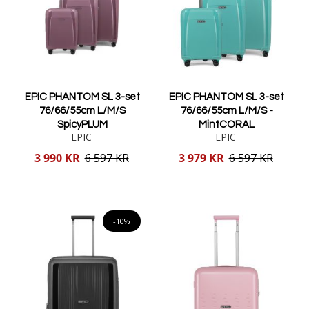
EPIC PHANTOM SL 3-set
EPIC PHANTOM SL 3-set
76/66/55cm L/M/S
76/66/55cm L/M/S -
SpicyPLUM
MintCORAL
EPIC
EPIC
Reducerat
Reducerat
3 990 KR
6 597 KR
3 979 KR
6 597 KR
pris
pris
Lägg i varukorgen
Lägg i varukorgen
-10%