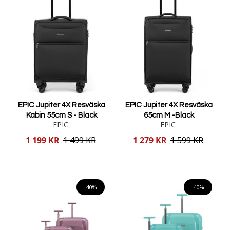
EPIC Jupiter 4X Resväska
EPIC Jupiter 4X Resväska
Kabin 55cm S - Black
65cm M -Black
EPIC
EPIC
Reducerat
Reducerat
1 199 KR
1 499 KR
1 279 KR
1 599 KR
pris
pris
Lägg i varukorgen
Lägg i varukorgen
-40%
-40%