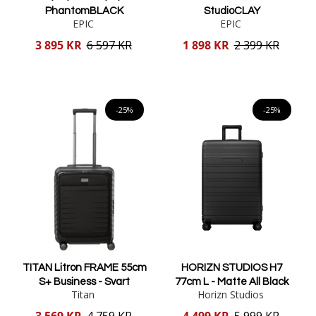
PhantomBLACK
StudioCLAY
EPIC
EPIC
Reducerat
Reducerat
3 895 KR
6 597 KR
1 898 KR
2 399 KR
pris
pris
Lägg i varukorgen
Lägg i varukorgen
-25%
-25%
TITAN Litron FRAME 55cm
HORIZN STUDIOS H7
S+ Business - Svart
77cm L - Matte All Black
Titan
Horizn Studios
Reducerat
Reducerat
3 569 KR
4 759 KR
4 499 KR
5 999 KR