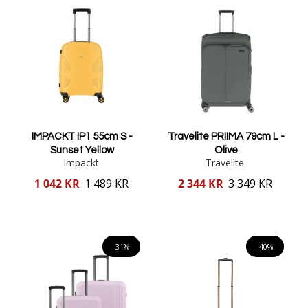
IMPACKT IP1 55cm S -
Travelite PRIIMA 79cm L -
Sunset Yellow
Olive
Impackt
Travelite
Reducerat
Reducerat
1 042 KR
1 489 KR
2 344 KR
3 349 KR
pris
pris
Lägg i varukorgen
Lägg i varukorgen
-31%
-40%