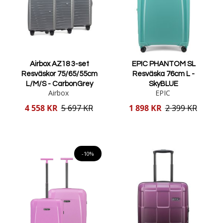
Airbox AZ18 3-set
EPIC PHANTOM SL
Resväskor 75/65/55cm
Resväska 76cm L -
L/M/S - CarbonGrey
SkyBLUE
Airbox
EPIC
Reducerat
Reducerat
4 558 KR
5 697 KR
1 898 KR
2 399 KR
pris
pris
Lägg i varukorgen
Lägg i varukorgen
-10%