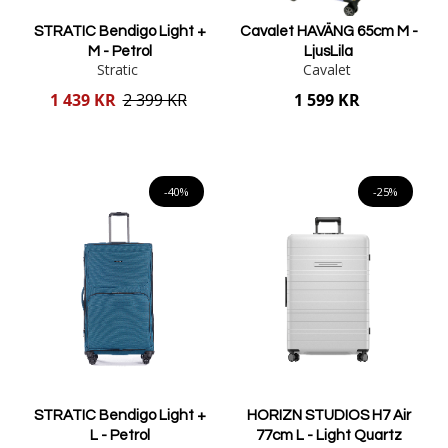
STRATIC Bendigo Light +
Cavalet HAVÄNG 65cm M -
M - Petrol
LjusLila
Stratic
Cavalet
Reducerat
1 439 KR
2 399 KR
1 599 KR
pris
Lägg i varukorgen
Lägg i varukorgen
-40%
-25%
STRATIC Bendigo Light +
HORIZN STUDIOS H7 Air
L - Petrol
77cm L - Light Quartz