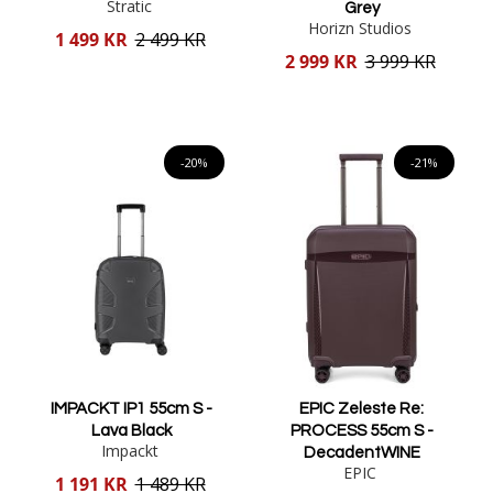
Stratic
Grey
Horizn Studios
Reducerat
1 499 KR
2 499 KR
pris
Reducerat
2 999 KR
3 999 KR
pris
Lägg i varukorgen
Lägg i varukorgen
-20%
-21%
IMPACKT IP1 55cm S -
EPIC Zeleste Re:
Lava Black
PROCESS 55cm S -
Impackt
DecadentWINE
EPIC
Reducerat
1 191 KR
1 489 KR