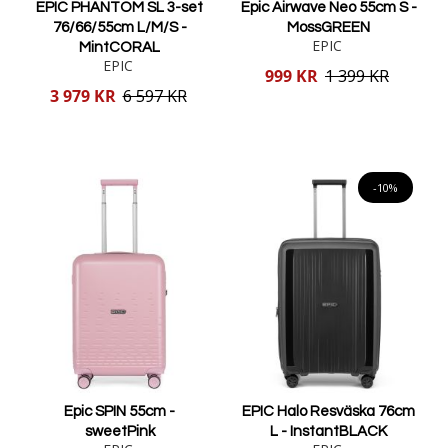
EPIC PHANTOM SL 3-set
Epic Airwave Neo 55cm S -
76/66/55cm L/M/S -
MossGREEN
EPIC
MintCORAL
EPIC
Reducerat
999 KR
1 399 KR
pris
Reducerat
3 979 KR
6 597 KR
pris
Lägg i varukorgen
Lägg i varukorgen
-10%
Epic SPIN 55cm -
EPIC Halo Resväska 76cm
sweetPink
L - InstantBLACK