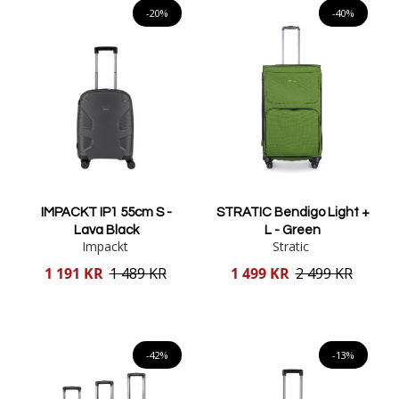
-20%
-40%
IMPACKT IP1 55cm S -
STRATIC Bendigo Light +
Lava Black
L - Green
Impackt
Stratic
Reducerat
Reducerat
1 191 KR
1 489 KR
1 499 KR
2 499 KR
pris
pris
Lägg i varukorgen
Lägg i varukorgen
-42%
-13%