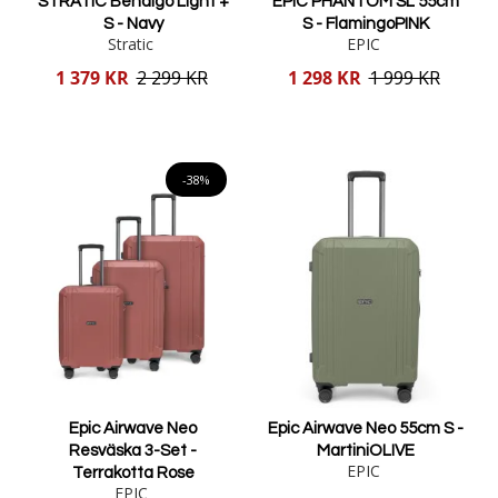
STRATIC Bendigo Light +
EPIC PHANTOM SL 55cm
S - Navy
S - FlamingoPINK
Stratic
EPIC
Reducerat
Reducerat
1 379 KR
2 299 KR
1 298 KR
1 999 KR
pris
pris
Lägg i varukorgen
Lägg i varukorgen
-38%
Epic Airwave Neo
Epic Airwave Neo 55cm S -
Resväska 3-Set -
MartiniOLIVE
EPIC
Terrakotta Rose
EPIC