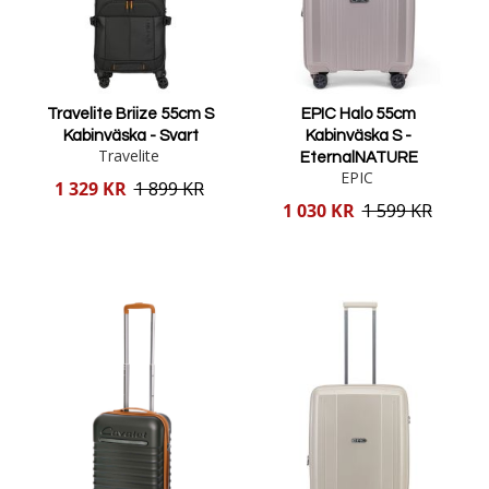
Travelite Briize 55cm S
EPIC Halo 55cm
Kabinväska - Svart
Kabinväska S -
Travelite
EternalNATURE
EPIC
Reducerat
1 329 KR
1 899 KR
pris
Reducerat
1 030 KR
1 599 KR
pris
Lägg i varukorgen
Lägg i varukorgen