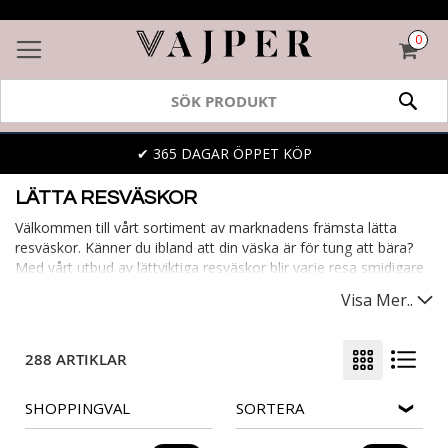
0
VAR
SÖK
✔ 365 DAGAR ÖPPET KÖP
LÄTTA RESVÄSKOR
Välkommen till vårt sortiment av marknadens främsta lätta
resväskor. Känner du ibland att din väska är för tung att bära?
Med vårt utbud av lättviktiga resväskor blir varje resa smidigare.
De säkerställer att du enkelt kan ta med dig allt du behöver,
Visa Mer..
utan onödig tyngd. Bland vårt utbud hittar du lätta kabinväskor,
perfekta för affärsresenären eller korta weekendturen. En lätt
väska gör varje resa behagligare, oavsett var du ska.
288 ARTIKLAR
SHOPPINGVAL
SORTERA