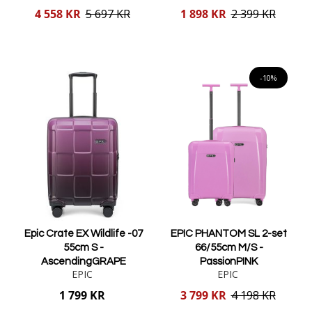
Reducerat
Reducerat
4 558 KR
5 697 KR
1 898 KR
2 399 KR
pris
pris
Lägg i varukorgen
Lägg i varukorgen
-10%
Epic Crate EX Wildlife -07
EPIC PHANTOM SL 2-set
55cm S -
66/55cm M/S -
AscendingGRAPE
PassionPINK
EPIC
EPIC
Reducerat
1 799 KR
3 799 KR
4 198 KR
pris