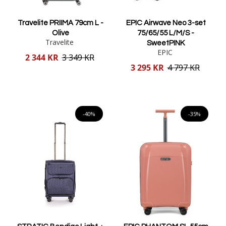
Travelite PRIIMA 79cm L -
EPIC Airwave Neo 3-set
Olive
75/65/55 L/M/S -
Travelite
SweetPINK
EPIC
Reducerat
2 344 KR
3 349 KR
pris
Reducerat
3 295 KR
4 797 KR
pris
Lägg i varukorgen
Lägg i varukorgen
-40%
-35%