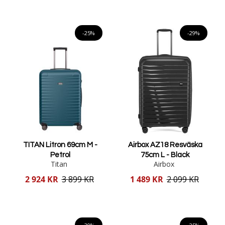
Lägg i varukorgen
Lägg i varukorgen
-25%
-29%
TITAN Litron 69cm M -
Airbox AZ18 Resväska
Petrol
75cm L - Black
Titan
Airbox
Reducerat
Reducerat
2 924 KR
3 899 KR
1 489 KR
2 099 KR
pris
pris
Lägg i varukorgen
Lägg i varukorgen