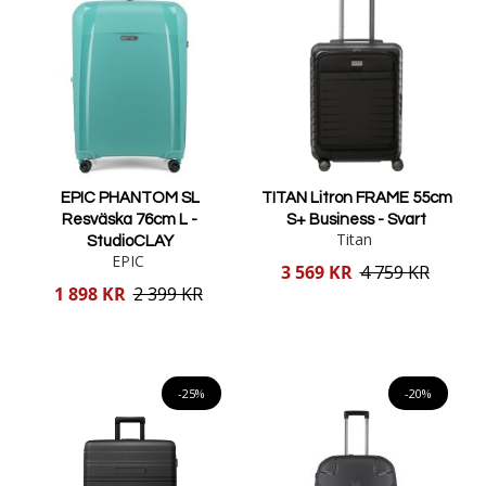
EPIC PHANTOM SL
TITAN Litron FRAME 55cm
Resväska 76cm L -
S+ Business - Svart
Titan
StudioCLAY
EPIC
Reducerat
3 569 KR
4 759 KR
pris
Reducerat
1 898 KR
2 399 KR
pris
Lägg i varukorgen
Lägg i varukorgen
-25%
-20%