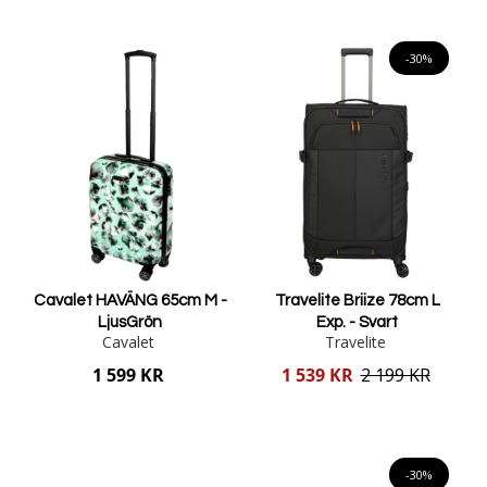
Lägg i varukorgen
Lägg i varukorgen
-30%
Cavalet HAVÄNG 65cm M -
Travelite Briize 78cm L
LjusGrön
Exp. - Svart
Cavalet
Travelite
Reducerat
1 599 KR
1 539 KR
2 199 KR
pris
Lägg i varukorgen
Lägg i varukorgen
-30%