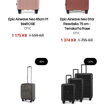
Epic Airwave Neo 65cm M
Epic Airwave Neo Stor
IbisROSE
Resväska 75 cm -
EPIC
Terrakotta Rose
EPIC
Reducerat
1 175 KR
1 599 KR
pris
Reducerat
1 374 KR
1 795 KR
pris
Lägg i varukorgen
Lägg i varukorgen
-40%
-20%