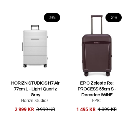
Lägg i varukorgen
Lägg i varukorgen
-25%
-21%
HORIZN STUDIOS H7 Air
EPIC Zeleste Re:
77cm L - Light Quartz
PROCESS 55cm S -
Grey
DecadentWINE
Horizn Studios
EPIC
Reducerat
Reducerat
2 999 KR
3 999 KR
1 495 KR
1 899 KR
pris
pris
Lägg i varukorgen
Lägg i varukorgen