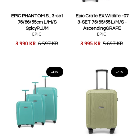
EPIC PHANTOM SL 3-set
Epic Crate EX Wildlife -07
76/66/55cm L/M/S
3-SET 75/65/55 L/M/S -
SpicyPLUM
AscendingGRAPE
EPIC
EPIC
Reducerat
Reducerat
3 990 KR
6 597 KR
3 995 KR
5 697 KR
pris
pris
Lägg i varukorgen
Lägg i varukorgen
-40%
-29%