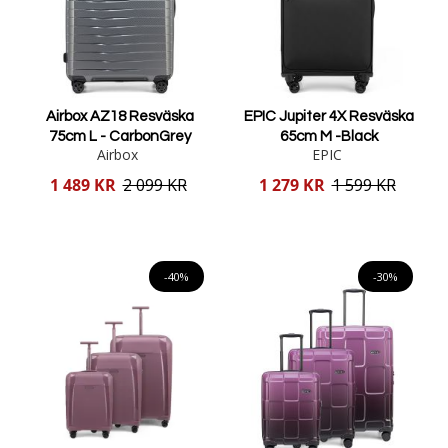
Airbox AZ18 Resväska
EPIC Jupiter 4X Resväska
75cm L - CarbonGrey
65cm M -Black
Airbox
EPIC
Reducerat
Reducerat
1 489 KR
2 099 KR
1 279 KR
1 599 KR
pris
pris
Lägg i varukorgen
Lägg i varukorgen
-40%
-30%