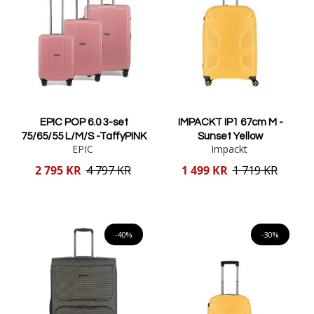
EPIC POP 6.0 3-set
IMPACKT IP1 67cm M -
75/65/55 L/M/S -TaffyPINK
Sunset Yellow
EPIC
Impackt
Reducerat
Reducerat
2 795 KR
4 797 KR
1 499 KR
1 719 KR
pris
pris
Lägg i varukorgen
Lägg i varukorgen
-40%
-30%