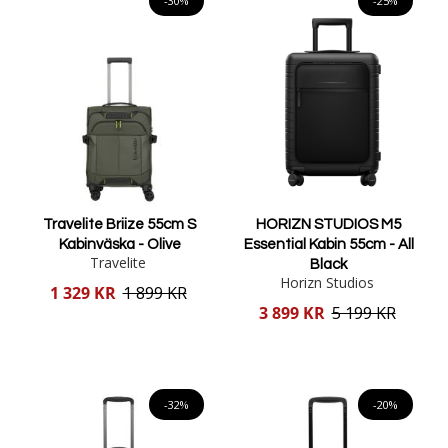
-30%
-25%
Travelite Briize 55cm S
HORIZN STUDIOS M5
Kabinväska - Olive
Essential Kabin 55cm - All
Travelite
Black
Horizn Studios
Reducerat
1 329 KR
1 899 KR
pris
Reducerat
3 899 KR
5 199 KR
pris
Lägg i varukorgen
Lägg i varukorgen
-32%
-20%