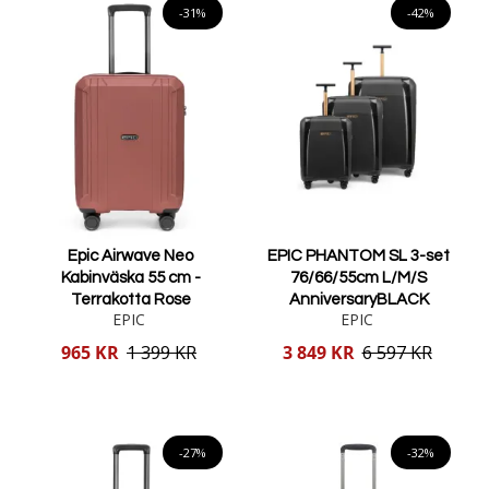
-31%
-42%
Epic Airwave Neo
EPIC PHANTOM SL 3-set
Kabinväska 55 cm -
76/66/55cm L/M/S
Terrakotta Rose
AnniversaryBLACK
EPIC
EPIC
Reducerat
Reducerat
965 KR
1 399 KR
3 849 KR
6 597 KR
pris
pris
Lägg i varukorgen
Lägg i varukorgen
-27%
-32%