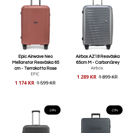
Epic Airwave Neo
Airbox AZ18 Resväska
Mellanstor Resväska 65
65cm M - CarbonGrey
Airbox
cm - Terrakotta Rose
EPIC
Reducerat
1 289 KR
1 899 KR
pris
Reducerat
1 174 KR
1 599 KR
pris
Lägg i varukorgen
Lägg i varukorgen
-24%
-25%