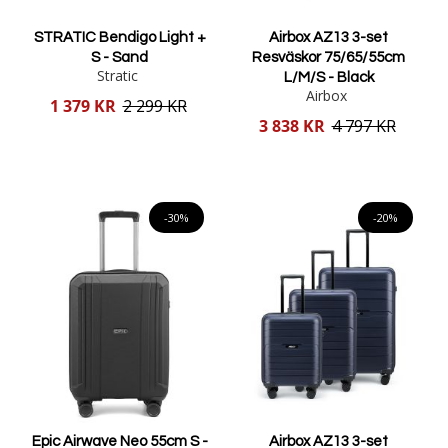
STRATIC Bendigo Light +
Airbox AZ13 3-set
S - Sand
Resväskor 75/65/55cm
Stratic
L/M/S - Black
Airbox
Reducerat
1 379 KR
2 299 KR
pris
Reducerat
3 838 KR
4 797 KR
pris
Lägg i varukorgen
Lägg i varukorgen
-30%
-20%
Epic Airwave Neo 55cm S -
Airbox AZ13 3-set