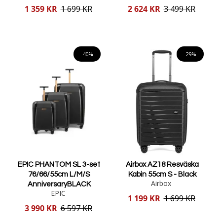
Reducerat
Reducerat
1 359 KR
1 699 KR
2 624 KR
3 499 KR
pris
pris
Lägg i varukorgen
Lägg i varukorgen
-40%
-29%
EPIC PHANTOM SL 3-set
Airbox AZ18 Resväska
76/66/55cm L/M/S
Kabin 55cm S - Black
Airbox
AnniversaryBLACK
EPIC
Reducerat
1 199 KR
1 699 KR
pris
Reducerat
3 990 KR
6 597 KR
pris