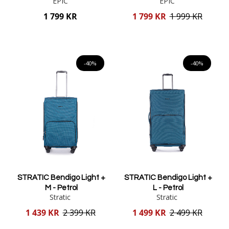
EPIC
EPIC
Reducerat
1 799 KR
1 799 KR
1 999 KR
pris
Lägg i varukorgen
Lägg i varukorgen
-40%
-40%
STRATIC Bendigo Light +
STRATIC Bendigo Light +
M - Petrol
L - Petrol
Stratic
Stratic
Reducerat
Reducerat
1 439 KR
2 399 KR
1 499 KR
2 499 KR
pris
pris