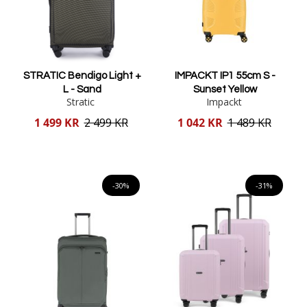
STRATIC Bendigo Light +
IMPACKT IP1 55cm S -
L - Sand
Sunset Yellow
Stratic
Impackt
Reducerat
Reducerat
1 499 KR
2 499 KR
1 042 KR
1 489 KR
pris
pris
Lägg i varukorgen
Lägg i varukorgen
-30%
-31%