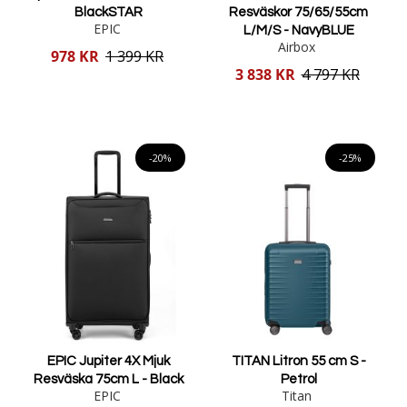
BlackSTAR
Resväskor 75/65/55cm
EPIC
L/M/S - NavyBLUE
Airbox
Reducerat
978 KR
1 399 KR
pris
Reducerat
3 838 KR
4 797 KR
pris
Lägg i varukorgen
Lägg i varukorgen
-20%
-25%
EPIC Jupiter 4X Mjuk
TITAN Litron 55 cm S -
Resväska 75cm L - Black
Petrol
EPIC
Titan