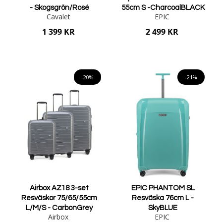
- Skogsgrön/Rosé
55cm S -CharcoalBLACK
Cavalet
EPIC
1 399 KR
2 499 KR
Lägg i varukorgen
Lägg i varukorgen
-20%
-21%
Airbox AZ18 3-set
EPIC PHANTOM SL
Resväskor 75/65/55cm
Resväska 76cm L -
L/M/S - CarbonGrey
SkyBLUE
Airbox
EPIC