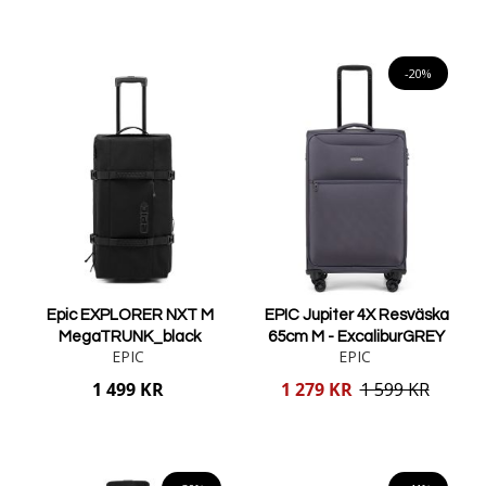
Lägg i varukorgen
Lägg i varukorgen
-20%
Epic EXPLORER NXT M
EPIC Jupiter 4X Resväska
MegaTRUNK_black
65cm M - ExcaliburGREY
EPIC
EPIC
Reducerat
1 499 KR
1 279 KR
1 599 KR
pris
Lägg i varukorgen
Lägg i varukorgen