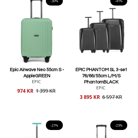
-30%
-41%
Epic Airwave Neo 55cm S -
EPIC PHANTOM SL 3-set
AppleGREEN
76/66/55cm L/M/S
EPIC
PhantomBLACK
EPIC
Reducerat
974 KR
1 399 KR
pris
Reducerat
3 895 KR
6 597 KR
pris
Lägg i varukorgen
Lägg i varukorgen
-21%
-25%