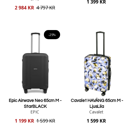
1 399 KR
Reducerat
2 984 KR
4 797 KR
pris
Lägg i varukorgen
Lägg i varukorgen
-25%
Epic Airwave Neo 65cm M -
Cavalet HAVÄNG 65cm M -
StarBLACK
LjusLila
EPIC
Cavalet
Reducerat
1 199 KR
1 599 KR
1 599 KR
pris