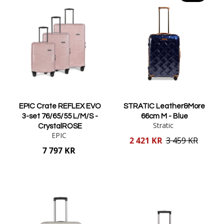
EPIC Crate REFLEX EVO
STRATIC Leather&More
3-set 76/65/55 L/M/S -
66cm M - Blue
Stratic
CrystalROSE
EPIC
Reducerat
2 421 KR
3 459 KR
pris
7 797 KR
Lägg i varukorgen
Lägg i varukorgen