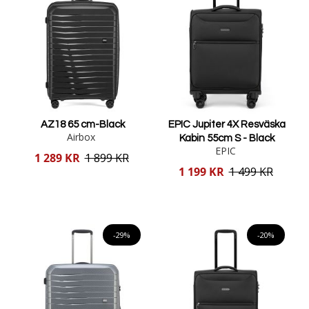
AZ18 65 cm-Black
EPIC Jupiter 4X Resväska
Airbox
Kabin 55cm S - Black
EPIC
Reducerat
1 289 KR
1 899 KR
pris
Reducerat
1 199 KR
1 499 KR
pris
Lägg i varukorgen
Lägg i varukorgen
-29%
-20%