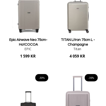
Epic Airwave Neo 75cm-
TITAN Litron 75cm L -
HotCOCOA
Champagne
EPIC
Titan
1 599 KR
4 059 KR
Lägg i varukorgen
Lägg i varukorgen
-30%
-36%