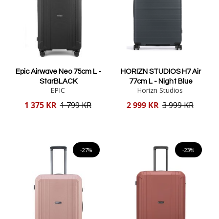
Epic Airwave Neo 75cm L -
HORIZN STUDIOS H7 Air
StarBLACK
77cm L - Night Blue
EPIC
Horizn Studios
Reducerat
Reducerat
1 375 KR
1 799 KR
2 999 KR
3 999 KR
pris
pris
Lägg i varukorgen
Lägg i varukorgen
-27%
-23%