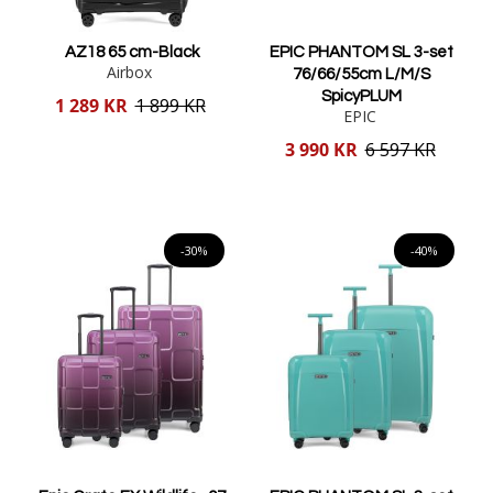
AZ18 65 cm-Black
EPIC PHANTOM SL 3-set
Airbox
76/66/55cm L/M/S
SpicyPLUM
Reducerat
1 289 KR
1 899 KR
EPIC
pris
Reducerat
3 990 KR
6 597 KR
pris
Lägg i varukorgen
Lägg i varukorgen
-30%
-40%