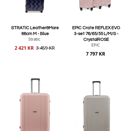
STRATIC Leather&More
EPIC Crate REFLEX EVO
66cm M - Blue
3-set 76/65/55 L/M/S -
Stratic
CrystalROSE
EPIC
Reducerat
2 421 KR
3 459 KR
pris
7 797 KR
Lägg i varukorgen
Lägg i varukorgen