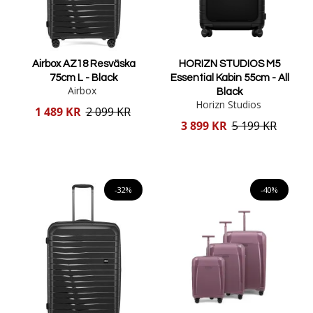
Airbox AZ18 Resväska
HORIZN STUDIOS M5
75cm L - Black
Essential Kabin 55cm - All
Airbox
Black
Horizn Studios
Reducerat
1 489 KR
2 099 KR
pris
Reducerat
3 899 KR
5 199 KR
pris
Lägg i varukorgen
Lägg i varukorgen
-32%
-40%