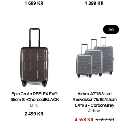
1 699 KR
1 399 KR
Lägg i varukorgen
Lägg i varukorgen
-20%
Epic Crate REFLEX EVO
Airbox AZ18 3-set
55cm S -CharcoalBLACK
Resväskor 75/65/55cm
EPIC
L/M/S - CarbonGrey
Airbox
2 499 KR
Reducerat
4 558 KR
5 697 KR
pris