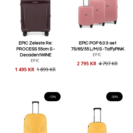
EPIC Zeleste Re:
EPIC POP 6.0 3-set
PROCESS 55cm S -
75/65/55 L/M/S -TaffyPINK
EPIC
DecadentWINE
EPIC
Reducerat
2 795 KR
4 797 KR
pris
Reducerat
1 495 KR
1 899 KR
pris
Lägg i varukorgen
Lägg i varukorgen
-13%
-30%