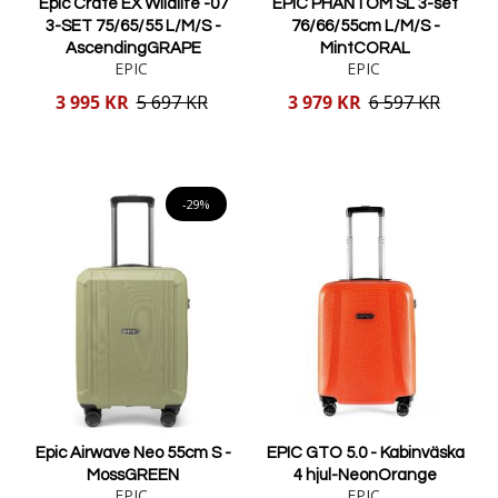
Epic Crate EX Wildlife -07
EPIC PHANTOM SL 3-set
3-SET 75/65/55 L/M/S -
76/66/55cm L/M/S -
AscendingGRAPE
MintCORAL
EPIC
EPIC
Reducerat
Reducerat
3 995 KR
5 697 KR
3 979 KR
6 597 KR
pris
pris
Lägg i varukorgen
Lägg i varukorgen
-29%
Epic Airwave Neo 55cm S -
EPIC GTO 5.0 - Kabinväska
MossGREEN
4 hjul-NeonOrange
EPIC
EPIC