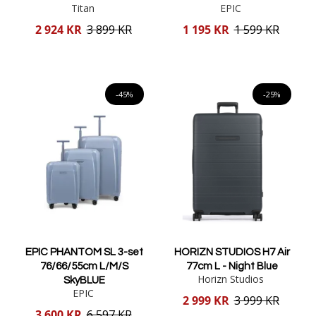
Titan
EPIC
Reducerat
Reducerat
2 924 KR
3 899 KR
1 195 KR
1 599 KR
pris
pris
Lägg i varukorgen
Lägg i varukorgen
-45%
-25%
EPIC PHANTOM SL 3-set
HORIZN STUDIOS H7 Air
76/66/55cm L/M/S
77cm L - Night Blue
Horizn Studios
SkyBLUE
EPIC
Reducerat
2 999 KR
3 999 KR
pris
Reducerat
3 600 KR
6 597 KR