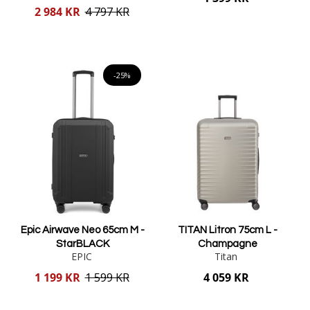
Reducerat
2 984 KR
4 797 KR
pris
Lägg i varukorgen
Lägg i varukorgen
-25%
Epic Airwave Neo 65cm M -
TITAN Litron 75cm L -
StarBLACK
Champagne
EPIC
Titan
Reducerat
1 199 KR
1 599 KR
4 059 KR
pris