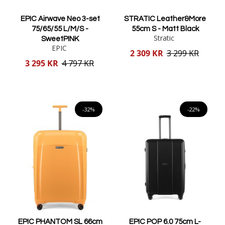
EPIC Airwave Neo 3-set
STRATIC Leather&More
75/65/55 L/M/S -
55cm S - Matt Black
Stratic
SweetPINK
EPIC
Reducerat
2 309 KR
3 299 KR
pris
Reducerat
3 295 KR
4 797 KR
pris
Lägg i varukorgen
Lägg i varukorgen
-32%
-22%
EPIC PHANTOM SL 66cm
EPIC POP 6.0 75cm L-