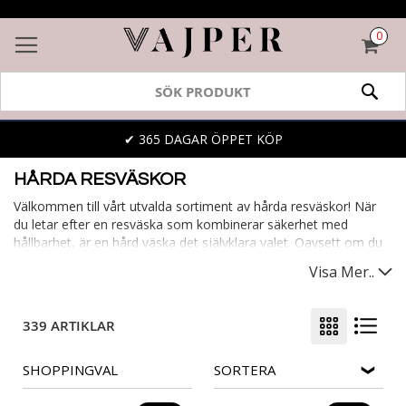
0
VAR
SÖK
✔ 365 DAGAR ÖPPET KÖP
HÅRDA RESVÄSKOR
Välkommen till vårt utvalda sortiment av hårda resväskor! När
du letar efter en resväska som kombinerar säkerhet med
hållbarhet, är en hård väska det självklara valet. Oavsett om du
söker en väska som står emot tuffa tag eller behöver en rymlig
Visa Mer..
modell för längre resor, hittar du det i vårt sortiment. Med våra
hårda resväskor reser du bekvämt och stilfullt, samtidigt som
dina tillhörigheter skyddas på bästa sätt.
339 ARTIKLAR
SHOPPINGVAL
SORTERA