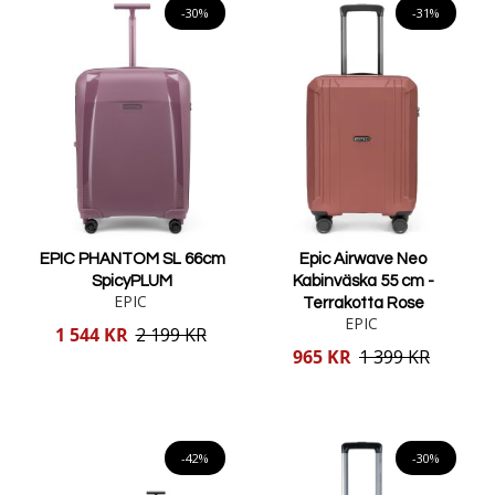
-30%
-31%
EPIC PHANTOM SL 66cm
Epic Airwave Neo
SpicyPLUM
Kabinväska 55 cm -
EPIC
Terrakotta Rose
EPIC
Reducerat
1 544 KR
2 199 KR
pris
Reducerat
965 KR
1 399 KR
pris
Lägg i varukorgen
Lägg i varukorgen
-42%
-30%