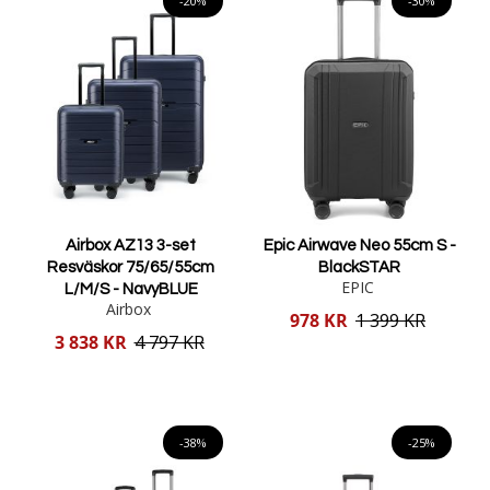
-20%
-30%
Airbox AZ13 3-set
Epic Airwave Neo 55cm S -
Resväskor 75/65/55cm
BlackSTAR
EPIC
L/M/S - NavyBLUE
Airbox
Reducerat
978 KR
1 399 KR
pris
Reducerat
3 838 KR
4 797 KR
pris
Lägg i varukorgen
Lägg i varukorgen
-38%
-25%