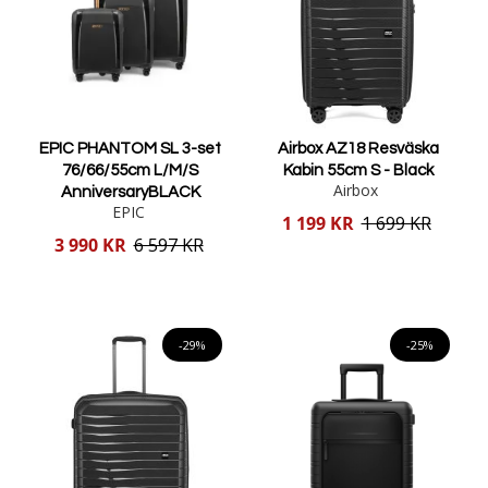
EPIC PHANTOM SL 3-set
Airbox AZ18 Resväska
76/66/55cm L/M/S
Kabin 55cm S - Black
Airbox
AnniversaryBLACK
EPIC
Reducerat
1 199 KR
1 699 KR
pris
Reducerat
3 990 KR
6 597 KR
pris
Lägg i varukorgen
Lägg i varukorgen
-29%
-25%