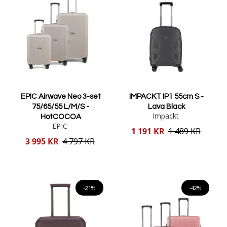
EPIC Airwave Neo 3-set
IMPACKT IP1 55cm S -
75/65/55 L/M/S -
Lava Black
Impackt
HotCOCOA
EPIC
Reducerat
1 191 KR
1 489 KR
pris
Reducerat
3 995 KR
4 797 KR
pris
Lägg i varukorgen
Lägg i varukorgen
-21%
-42%