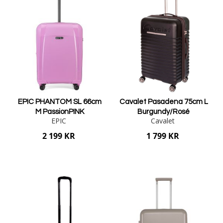
EPIC PHANTOM SL 66cm
Cavalet Pasadena 75cm L
M PassionPINK
Burgundy/Rosé
EPIC
Cavalet
2 199 KR
1 799 KR
Lägg i varukorgen
Lägg i varukorgen