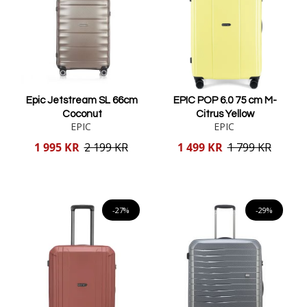
Epic Jetstream SL 66cm
EPIC POP 6.0 75 cm M-
Coconut
Citrus Yellow
EPIC
EPIC
Reducerat
Reducerat
1 995 KR
2 199 KR
1 499 KR
1 799 KR
pris
pris
Lägg i varukorgen
Lägg i varukorgen
-27%
-29%