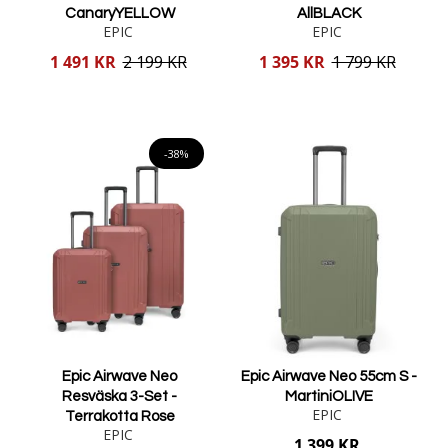
CanaryYELLOW
AllBLACK
EPIC
EPIC
Reducerat
Reducerat
1 491 KR
2 199 KR
1 395 KR
1 799 KR
pris
pris
Lägg i varukorgen
Lägg i varukorgen
-38%
Epic Airwave Neo
Epic Airwave Neo 55cm S -
Resväska 3-Set -
MartiniOLIVE
EPIC
Terrakotta Rose
EPIC
1 399 KR