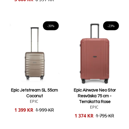
pris
Lägg i varukorgen
Lägg i varukorgen
-30%
-23%
Epic Jetstream SL 55cm
Epic Airwave Neo Stor
Coconut
Resväska 75 cm -
EPIC
Terrakotta Rose
EPIC
Reducerat
1 399 KR
1 999 KR
pris
Reducerat
1 374 KR
1 795 KR
pris