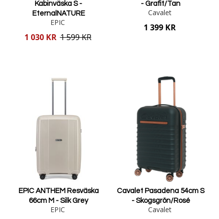
Kabinväska S -
- Grafit/Tan
Cavalet
EternalNATURE
EPIC
1 399 KR
Reducerat
1 030 KR
1 599 KR
pris
Lägg i varukorgen
Lägg i varukorgen
EPIC ANTHEM Resväska
Cavalet Pasadena 54cm S
66cm M - Silk Grey
- Skogsgrön/Rosé
EPIC
Cavalet