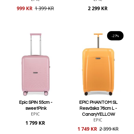
Reducerat
999 KR
1 399 KR
2 299 KR
pris
Lägg i varukorgen
Lägg i varukorgen
-27%
Epic SPIN 55cm -
EPIC PHANTOM SL
sweetPink
Resväska 76cm L -
EPIC
CanaryYELLOW
EPIC
1 799 KR
Reducerat
1 749 KR
2 399 KR
pris