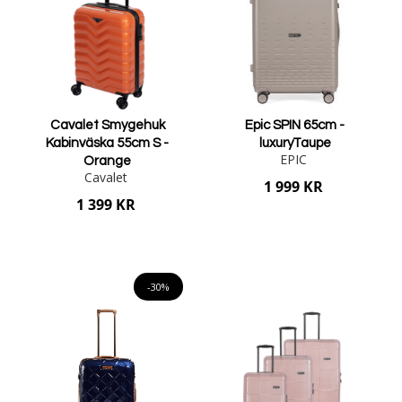
Cavalet Smygehuk
Epic SPIN 65cm -
Kabinväska 55cm S -
luxuryTaupe
EPIC
Orange
Cavalet
1 999 KR
1 399 KR
Lägg i varukorgen
Lägg i varukorgen
-30%