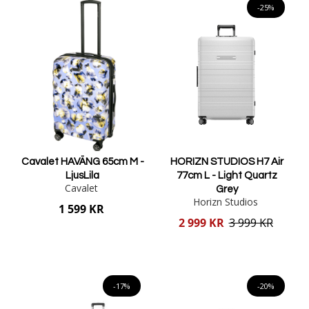
-25%
Cavalet HAVÄNG 65cm M -
HORIZN STUDIOS H7 Air
LjusLila
77cm L - Light Quartz
Cavalet
Grey
Horizn Studios
1 599 KR
Reducerat
2 999 KR
3 999 KR
pris
Lägg i varukorgen
Lägg i varukorgen
-17%
-20%