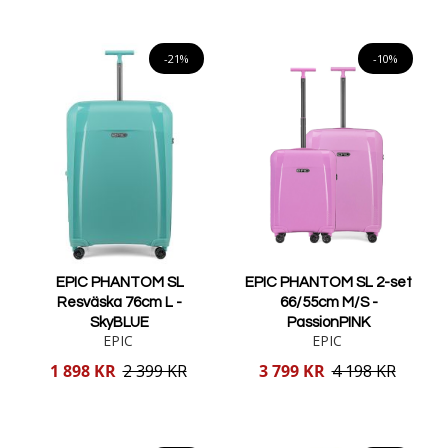
Lägg i varukorgen
Lägg i varukorgen
-21%
-10%
EPIC PHANTOM SL
EPIC PHANTOM SL 2-set
Resväska 76cm L -
66/55cm M/S -
SkyBLUE
PassionPINK
EPIC
EPIC
Reducerat
Reducerat
1 898 KR
2 399 KR
3 799 KR
4 198 KR
pris
pris
Lägg i varukorgen
Lägg i varukorgen