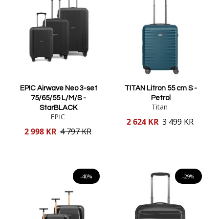
EPIC Airwave Neo 3-set
TITAN Litron 55 cm S -
75/65/55 L/M/S -
Petrol
Titan
StarBLACK
EPIC
Reducerat
2 624 KR
3 499 KR
pris
Reducerat
2 998 KR
4 797 KR
pris
Lägg i varukorgen
Lägg i varukorgen
-40%
-29%