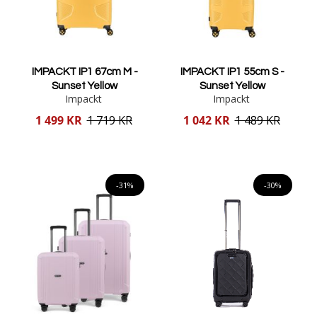
IMPACKT IP1 67cm M -
IMPACKT IP1 55cm S -
Sunset Yellow
Sunset Yellow
Impackt
Impackt
Reducerat
Reducerat
1 499 KR
1 719 KR
1 042 KR
1 489 KR
pris
pris
Lägg i varukorgen
Lägg i varukorgen
-31%
-30%