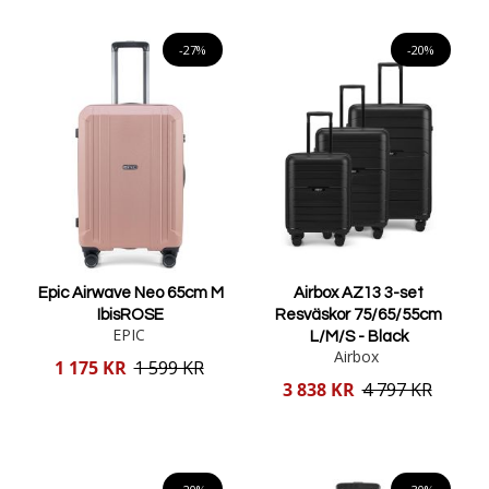
Lägg i varukorgen
Lägg i varukorgen
-27%
-20%
Epic Airwave Neo 65cm M
Airbox AZ13 3-set
IbisROSE
Resväskor 75/65/55cm
EPIC
L/M/S - Black
Airbox
Reducerat
1 175 KR
1 599 KR
pris
Reducerat
3 838 KR
4 797 KR
pris
Lägg i varukorgen
Lägg i varukorgen