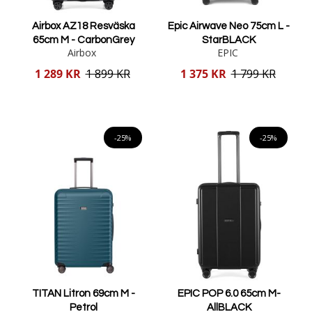
Airbox AZ18 Resväska
Epic Airwave Neo 75cm L -
65cm M - CarbonGrey
StarBLACK
Airbox
EPIC
Reducerat
Reducerat
1 289 KR
1 899 KR
1 375 KR
1 799 KR
pris
pris
Lägg i varukorgen
Lägg i varukorgen
-25%
-25%
TITAN Litron 69cm M -
EPIC POP 6.0 65cm M-
Petrol
AllBLACK