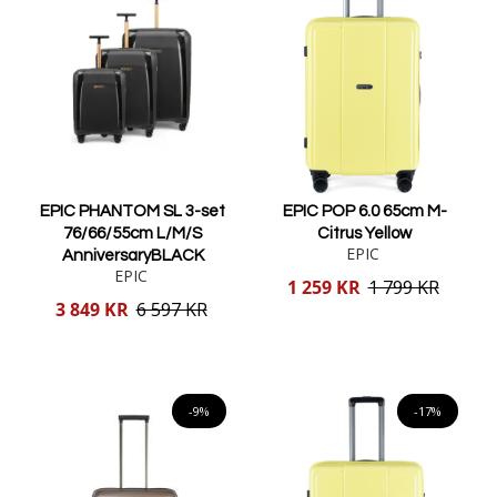
EPIC PHANTOM SL 3-set
EPIC POP 6.0 65cm M-
76/66/55cm L/M/S
Citrus Yellow
EPIC
AnniversaryBLACK
EPIC
Reducerat
1 259 KR
1 799 KR
pris
Reducerat
3 849 KR
6 597 KR
pris
Lägg i varukorgen
Lägg i varukorgen
-9%
-17%