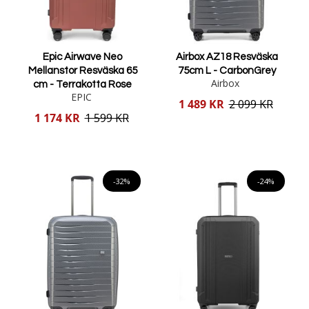
Epic Airwave Neo
Airbox AZ18 Resväska
Mellanstor Resväska 65
75cm L - CarbonGrey
Airbox
cm - Terrakotta Rose
EPIC
Reducerat
1 489 KR
2 099 KR
pris
Reducerat
1 174 KR
1 599 KR
pris
Lägg i varukorgen
Lägg i varukorgen
-32%
-24%