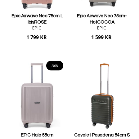
Epic Airwave Neo 75cm L
Epic Airwave Neo 75cm-
IbisROSE
HotCOCOA
EPIC
EPIC
1 799 KR
1 599 KR
Lägg i varukorgen
Lägg i varukorgen
-36%
EPIC Halo 55cm
Cavalet Pasadena 54cm S