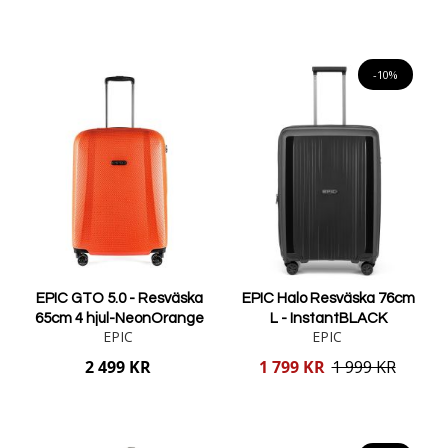
Lägg i varukorgen
Lägg i varukorgen
-10%
EPIC GTO 5.0 - Resväska
EPIC Halo Resväska 76cm
65cm 4 hjul-NeonOrange
L - InstantBLACK
EPIC
EPIC
Reducerat
2 499 KR
1 799 KR
1 999 KR
pris
Lägg i varukorgen
Lägg i varukorgen