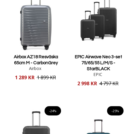
Airbox AZ18 Resväska
EPIC Airwave Neo 3-set
65cm M - CarbonGrey
75/65/55 L/M/S -
Airbox
StarBLACK
EPIC
Reducerat
1 289 KR
1 899 KR
pris
Reducerat
2 998 KR
4 797 KR
pris
Lägg i varukorgen
Lägg i varukorgen
-24%
-25%