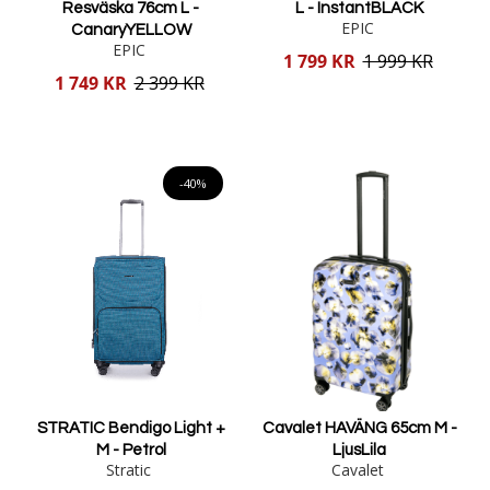
Resväska 76cm L -
L - InstantBLACK
EPIC
CanaryYELLOW
EPIC
Reducerat
1 799 KR
1 999 KR
pris
Reducerat
1 749 KR
2 399 KR
pris
Lägg i varukorgen
Lägg i varukorgen
-40%
STRATIC Bendigo Light +
Cavalet HAVÄNG 65cm M -
M - Petrol
LjusLila
Stratic
Cavalet