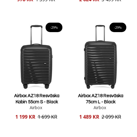
pris
pris
Lägg i varukorgen
Lägg i varukorgen
-29%
-29%
Airbox AZ18 Resväska
Airbox AZ18 Resväska
Kabin 55cm S - Black
75cm L - Black
Airbox
Airbox
Reducerat
Reducerat
1 199 KR
1 699 KR
1 489 KR
2 099 KR
pris
pris