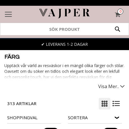
0
VAR
SÖK
✔ LEVERANS 1-2 DAGAR
FÄRG
Upptäck vår värld av resväskor i en mängd olika färger och stilar.
Oavsett om du söker en tidlös och elegant look eller en lekfull
och personlig touch, har vi den perfekta resväskan för dig.
Vi har resväskor i följande färger:
svarta
,
rosa
,
i silver
,
i tyg
,
vita
,
Visa Mer..
gröna
,
gula
,
röda
,
blå
,
bruna
och
orange
.
313 ARTIKLAR
SHOPPINGVAL
SORTERA