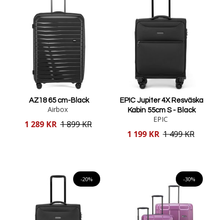
AZ18 65 cm-Black
EPIC Jupiter 4X Resväska
Airbox
Kabin 55cm S - Black
EPIC
Reducerat
1 289 KR
1 899 KR
pris
Reducerat
1 199 KR
1 499 KR
pris
Lägg i varukorgen
Lägg i varukorgen
-20%
-30%