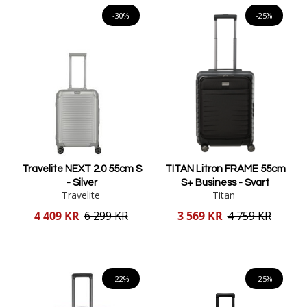
-30%
-25%
Travelite NEXT 2.0 55cm S
TITAN Litron FRAME 55cm
- Silver
S+ Business - Svart
Travelite
Titan
Reducerat
Reducerat
4 409 KR
6 299 KR
3 569 KR
4 759 KR
pris
pris
Lägg i varukorgen
Lägg i varukorgen
-22%
-25%