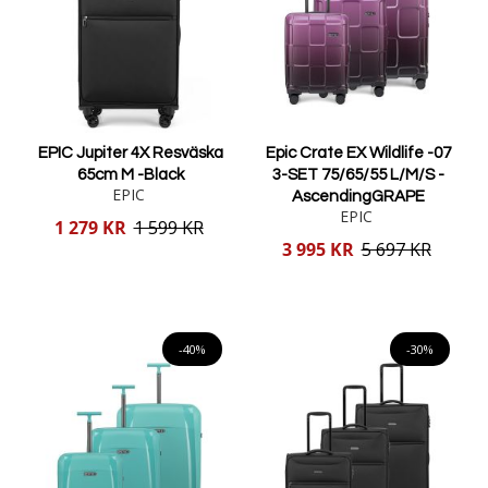
EPIC Jupiter 4X Resväska
Epic Crate EX Wildlife -07
65cm M -Black
3-SET 75/65/55 L/M/S -
EPIC
AscendingGRAPE
EPIC
Reducerat
1 279 KR
1 599 KR
pris
Reducerat
3 995 KR
5 697 KR
pris
Lägg i varukorgen
Lägg i varukorgen
-40%
-30%