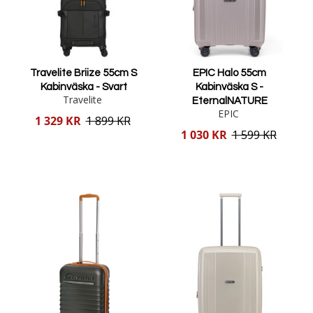
Travelite Briize 55cm S
EPIC Halo 55cm
Kabinväska - Svart
Kabinväska S -
Travelite
EternalNATURE
EPIC
Reducerat
1 329 KR
1 899 KR
pris
Reducerat
1 030 KR
1 599 KR
pris
Lägg i varukorgen
Lägg i varukorgen