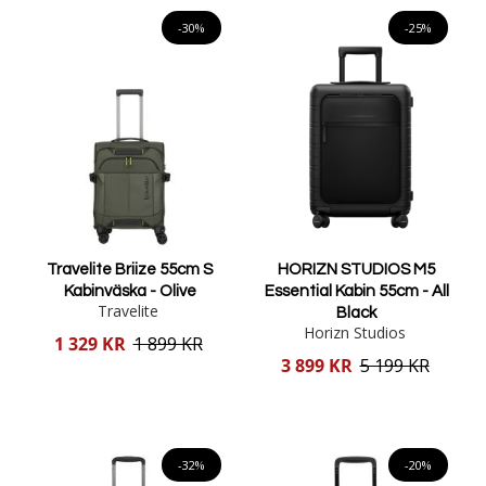
Lägg i varukorgen
Lägg i varukorgen
-30%
-25%
Travelite Briize 55cm S
HORIZN STUDIOS M5
Kabinväska - Olive
Essential Kabin 55cm - All
Travelite
Black
Horizn Studios
Reducerat
1 329 KR
1 899 KR
pris
Reducerat
3 899 KR
5 199 KR
pris
Lägg i varukorgen
Lägg i varukorgen
-32%
-20%