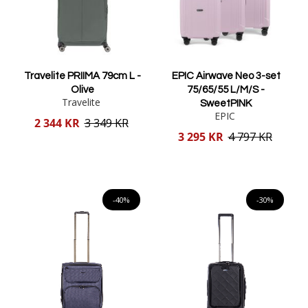
Travelite PRIIMA 79cm L -
EPIC Airwave Neo 3-set
Olive
75/65/55 L/M/S -
Travelite
SweetPINK
EPIC
Reducerat
2 344 KR
3 349 KR
pris
Reducerat
3 295 KR
4 797 KR
pris
Lägg i varukorgen
Lägg i varukorgen
-40%
-30%