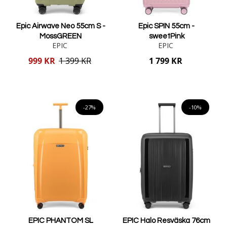
Epic Airwave Neo 55cm S -
Epic SPIN 55cm -
MossGREEN
sweetPink
EPIC
EPIC
Reducerat
999 KR
1 399 KR
1 799 KR
pris
Lägg i varukorgen
Lägg i varukorgen
-27%
-10%
EPIC PHANTOM SL
EPIC Halo Resväska 76cm