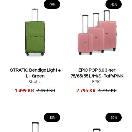
-40%
-42%
STRATIC Bendigo Light +
EPIC POP 6.0 3-set
L - Green
75/65/55 L/M/S -TaffyPINK
Stratic
EPIC
Reducerat
Reducerat
1 499 KR
2 499 KR
2 795 KR
4 797 KR
pris
pris
Lägg i varukorgen
Lägg i varukorgen
-13%
-30%