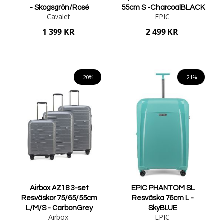
- Skogsgrön/Rosé
55cm S -CharcoalBLACK
Cavalet
EPIC
1 399 KR
2 499 KR
Lägg i varukorgen
Lägg i varukorgen
-20%
-21%
Airbox AZ18 3-set
EPIC PHANTOM SL
Resväskor 75/65/55cm
Resväska 76cm L -
L/M/S - CarbonGrey
SkyBLUE
Airbox
EPIC