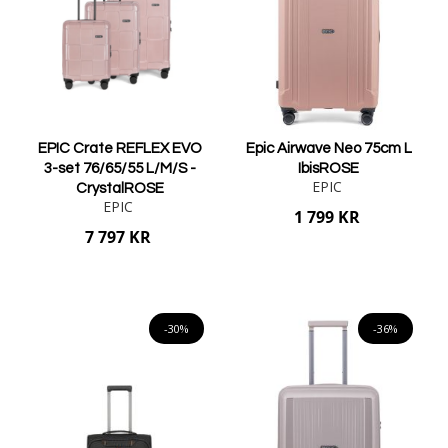
EPIC Crate REFLEX EVO
Epic Airwave Neo 75cm L
3-set 76/65/55 L/M/S -
IbisROSE
EPIC
CrystalROSE
EPIC
1 799 KR
7 797 KR
Lägg i varukorgen
Lägg i varukorgen
-30%
-36%