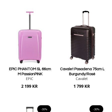
Lägg i varukorgen
Lägg i varukorgen
EPIC PHANTOM SL 66cm
Cavalet Pasadena 75cm L
M PassionPINK
Burgundy/Rosé
EPIC
Cavalet
2 199 KR
1 799 KR
Lägg i varukorgen
Lägg i varukorgen
-30%
-30%