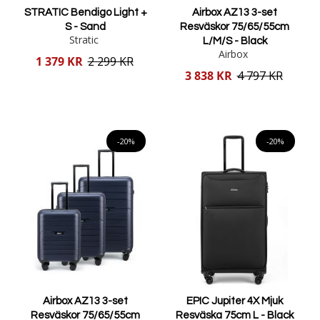
STRATIC Bendigo Light +
Airbox AZ13 3-set
S - Sand
Resväskor 75/65/55cm
Stratic
L/M/S - Black
Airbox
Reducerat
1 379 KR
2 299 KR
pris
Reducerat
3 838 KR
4 797 KR
pris
Lägg i varukorgen
Lägg i varukorgen
-20%
-20%
Airbox AZ13 3-set
EPIC Jupiter 4X Mjuk
Resväskor 75/65/55cm
Resväska 75cm L - Black