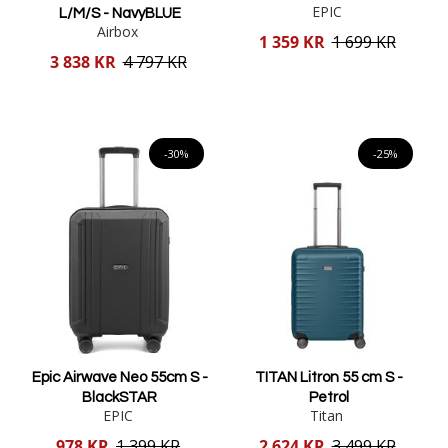
EPIC
L/M/S - NavyBLUE
Airbox
Reducerat
1 359 KR
1 699 KR
pris
Reducerat
3 838 KR
4 797 KR
pris
Lägg i varukorgen
Lägg i varukorgen
-30%
-25%
Epic Airwave Neo 55cm S -
TITAN Litron 55 cm S -
BlackSTAR
Petrol
EPIC
Titan
Reducerat
Reducerat
978 KR
1 399 KR
2 624 KR
3 499 KR