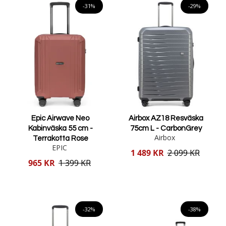
-31%
-29%
Epic Airwave Neo
Airbox AZ18 Resväska
Kabinväska 55 cm -
75cm L - CarbonGrey
Airbox
Terrakotta Rose
EPIC
Reducerat
1 489 KR
2 099 KR
pris
Reducerat
965 KR
1 399 KR
pris
Lägg i varukorgen
Lägg i varukorgen
-32%
-38%