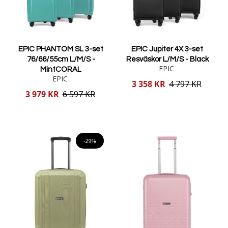
EPIC PHANTOM SL 3-set
EPIC Jupiter 4X 3-set
76/66/55cm L/M/S -
Resväskor L/M/S - Black
EPIC
MintCORAL
EPIC
Reducerat
3 358 KR
4 797 KR
pris
Reducerat
3 979 KR
6 597 KR
pris
Lägg i varukorgen
Lägg i varukorgen
-29%