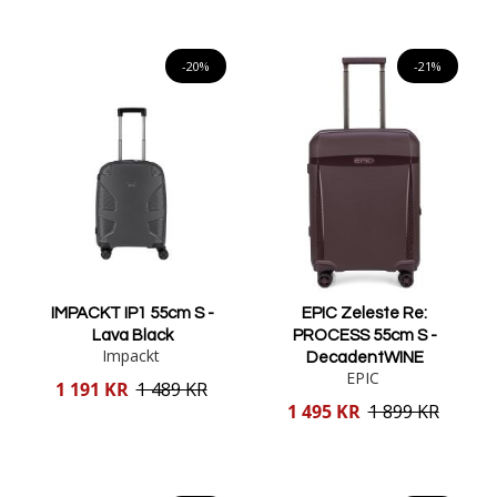
Lägg i varukorgen
Lägg i varukorgen
-20%
-21%
IMPACKT IP1 55cm S -
EPIC Zeleste Re:
Lava Black
PROCESS 55cm S -
Impackt
DecadentWINE
EPIC
Reducerat
1 191 KR
1 489 KR
pris
Reducerat
1 495 KR
1 899 KR
pris
Lägg i varukorgen
Lägg i varukorgen