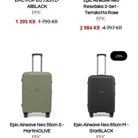
EPIC POP 6.0 75cm L-
Epic Airwave Neo
AllBLACK
Resväska 3-Set -
EPIC
Terrakotta Rose
EPIC
Reducerat
1 395 KR
1 799 KR
pris
Reducerat
2 984 KR
4 797 KR
pris
Lägg i varukorgen
Lägg i varukorgen
-25%
Epic Airwave Neo 55cm S -
Epic Airwave Neo 65cm M -
MartiniOLIVE
StarBLACK
EPIC
EPIC