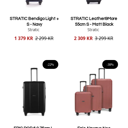
STRATIC Bendigo Light +
STRATIC Leather&More
S - Navy
55cm S - Matt Black
Stratic
Stratic
Reducerat
Reducerat
1 379 KR
2 299 KR
2 309 KR
3 299 KR
pris
pris
Lägg i varukorgen
Lägg i varukorgen
-22%
-38%