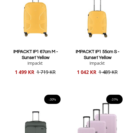
IMPACKT IP1 67cm M -
IMPACKT IP1 55cm S -
Sunset Yellow
Sunset Yellow
Impackt
Impackt
Reducerat
Reducerat
1 499 KR
1 719 KR
1 042 KR
1 489 KR
pris
pris
Lägg i varukorgen
Lägg i varukorgen
-30%
-31%