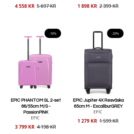
Reducerat
Reducerat
4 558 KR
5 697 KR
1 898 KR
2 399 KR
pris
pris
Lägg i varukorgen
Lägg i varukorgen
-10%
-20%
EPIC PHANTOM SL 2-set
EPIC Jupiter 4X Resväska
66/55cm M/S -
65cm M - ExcaliburGREY
EPIC
PassionPINK
EPIC
Reducerat
1 279 KR
1 599 KR
pris
Reducerat
3 799 KR
4 198 KR
pris