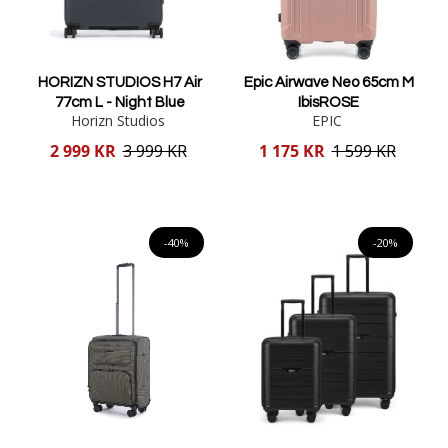
HORIZN STUDIOS H7 Air
Epic Airwave Neo 65cm M
77cm L - Night Blue
IbisROSE
Horizn Studios
EPIC
Reducerat
Reducerat
2 999 KR
3 999 KR
1 175 KR
1 599 KR
pris
pris
Lägg i varukorgen
Lägg i varukorgen
-40%
-20%