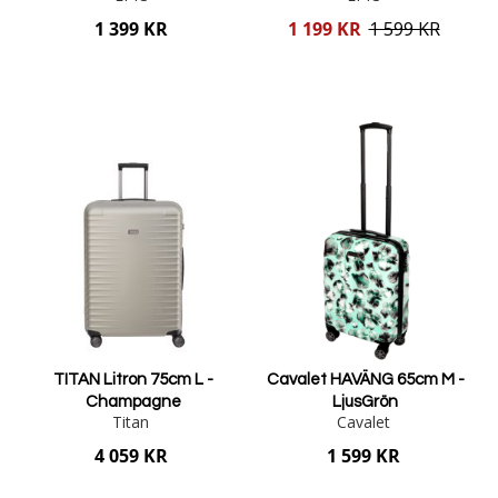
Reducerat
1 399 KR
1 199 KR
1 599 KR
pris
Lägg i varukorgen
Lägg i varukorgen
TITAN Litron 75cm L -
Cavalet HAVÄNG 65cm M -
Champagne
LjusGrön
Titan
Cavalet
4 059 KR
1 599 KR