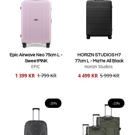
Epic Airwave Neo 75cm L -
HORIZN STUDIOS H7
SweetPINK
77cm L - Matte All Black
EPIC
Horizn Studios
Reducerat
Reducerat
1 399 KR
1 799 KR
4 499 KR
5 999 KR
pris
pris
Lägg i varukorgen
Lägg i varukorgen
-20%
-25%