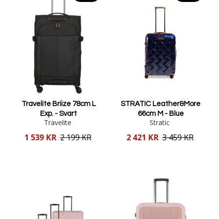
Travelite Briize 78cm L
STRATIC Leather&More
Exp. - Svart
66cm M - Blue
Travelite
Stratic
Reducerat
Reducerat
1 539 KR
2 199 KR
2 421 KR
3 459 KR
pris
pris
Lägg i varukorgen
Lägg i varukorgen