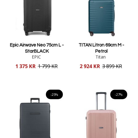
Epic Airwave Neo 75cm L -
TITAN Litron 69cm M -
StarBLACK
Petrol
EPIC
Titan
Reducerat
Reducerat
1 375 KR
1 799 KR
2 924 KR
3 899 KR
pris
pris
Lägg i varukorgen
Lägg i varukorgen
-25%
-27%