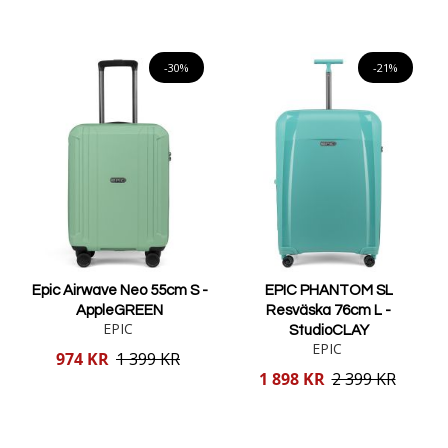
Lägg i varukorgen
Lägg i varukorgen
-30%
-21%
Epic Airwave Neo 55cm S -
EPIC PHANTOM SL
AppleGREEN
Resväska 76cm L -
EPIC
StudioCLAY
EPIC
Reducerat
974 KR
1 399 KR
pris
Reducerat
1 898 KR
2 399 KR
pris
Lägg i varukorgen
Lägg i varukorgen