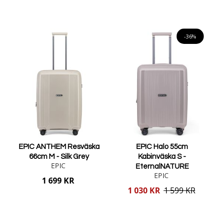
Lägg i varukorgen
Lägg i varukorgen
-36%
EPIC ANTHEM Resväska
EPIC Halo 55cm
66cm M - Silk Grey
Kabinväska S -
EPIC
EternalNATURE
EPIC
1 699 KR
Reducerat
1 030 KR
1 599 KR
pris
Lägg i varukorgen