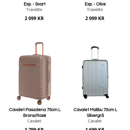
Exp. - Svart
Exp. - Olive
Travelite
Travelite
2 099 KR
2 099 KR
Lägg i varukorgen
Lägg i varukorgen
Cavalet Pasadena 75cm L
Cavalet Malibu 73cm L
Brons/Rosé
Silvergrå
Cavalet
Cavalet
1 799 KR
1 699 KR