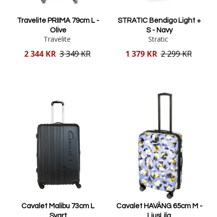
Travelite PRIIMA 79cm L -
STRATIC Bendigo Light +
Olive
S - Navy
Travelite
Stratic
Reducerat
Reducerat
2 344 KR
3 349 KR
1 379 KR
2 299 KR
pris
pris
Lägg i varukorgen
Lägg i varukorgen
Cavalet Malibu 73cm L
Cavalet HAVÄNG 65cm M -
Svart
LjusLila