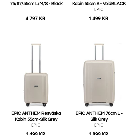
75/67/55cm L/M/S - Black
Kabin 55cm S - VoidBLACK
EPIC
4 797 KR
1 499 KR
Lägg i varukorgen
Lägg i varukorgen
EPIC ANTHEM Resväska
EPIC ANTHEM 76cm L -
Kabin 55cm-Silk Grey
Silk Grey
EPIC
EPIC
1 499 KR
1 899 KR