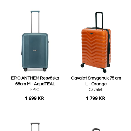
Lägg i varukorgen
EPIC ANTHEM Resväska
Cavalet Smygehuk 75 cm
66cm M - AquaTEAL
L - Orange
EPIC
Cavalet
1 699 KR
1 799 KR
Lägg i varukorgen
Lägg i varukorgen