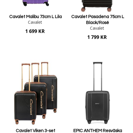
Cavalet Malibu 73cm L Lila
Cavalet Pasadena 75cm L
Cavalet
Black/Rosé
Cavalet
1 699 KR
1 799 KR
Lägg i varukorgen
Lägg i varukorgen
Cavalet Viken 3-set
EPIC ANTHEM Resväska