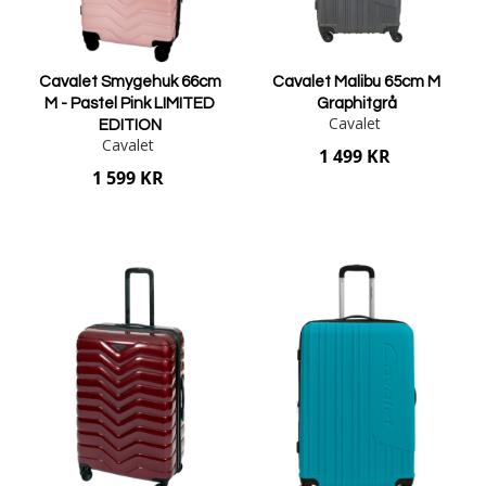
Cavalet Smygehuk 66cm
Cavalet Malibu 65cm M
M - Pastel Pink LIMITED
Graphitgrå
Cavalet
EDITION
Cavalet
1 499 KR
1 599 KR
Lägg i varukorgen
Lägg i varukorgen