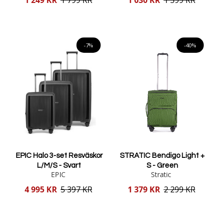
1 249 KR
1 799 KR
1 030 KR
1 599 KR
pris
pris
Lägg i varukorgen
Lägg i varukorgen
-7%
-40%
EPIC Halo 3-set Resväskor
STRATIC Bendigo Light +
L/M/S - Svart
S - Green
EPIC
Stratic
Reducerat
Reducerat
4 995 KR
5 397 KR
1 379 KR
2 299 KR
pris
pris