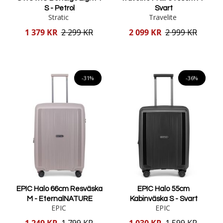
S - Petrol
Svart
Stratic
Travelite
Reducerat
Reducerat
1 379 KR
2 299 KR
2 099 KR
2 999 KR
pris
pris
Lägg i varukorgen
Lägg i varukorgen
-31%
-36%
EPIC Halo 66cm Resväska
EPIC Halo 55cm
M - EternalNATURE
Kabinväska S - Svart
EPIC
EPIC
Reducerat
Reducerat