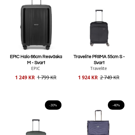
EPIC Halo 66cm Resväska
Travelite PRIIMA 55cm S -
M - Svart
Svart
EPIC
Travelite
Reducerat
Reducerat
1 249 KR
1 799 KR
1 924 KR
2 749 KR
pris
pris
Lägg i varukorgen
Lägg i varukorgen
-30%
-40%