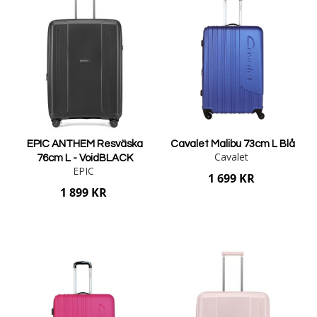
EPIC ANTHEM Resväska
Cavalet Malibu 73cm L Blå
Cavalet
76cm L - VoidBLACK
EPIC
1 699 KR
1 899 KR
Lägg i varukorgen
Lägg i varukorgen