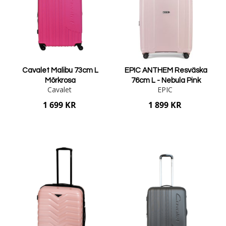
Cavalet Malibu 73cm L
EPIC ANTHEM Resväska
Mörkrosa
76cm L - Nebula Pink
Cavalet
EPIC
1 699 KR
1 899 KR
Lägg i varukorgen
Lägg i varukorgen