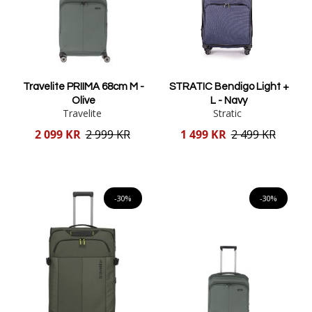
Travelite PRIIMA 68cm M -
STRATIC Bendigo Light +
Olive
L - Navy
Travelite
Stratic
Reducerat
Reducerat
2 099 KR
2 999 KR
1 499 KR
2 499 KR
pris
pris
Lägg i varukorgen
Lägg i varukorgen
-30%
-30%