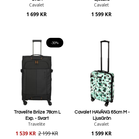
Cavalet
Cavalet
1 699 KR
1 599 KR
Lägg i varukorgen
Lägg i varukorgen
-30%
Travelite Briize 78cm L
Cavalet HAVÄNG 65cm M -
Exp. - Svart
LjusGrön
Travelite
Cavalet
Reducerat
1 539 KR
2 199 KR
1 599 KR
pris