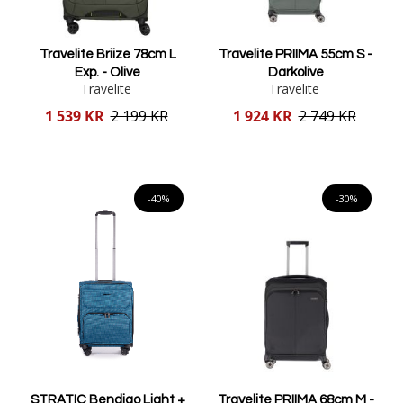
Travelite Briize 78cm L
Travelite PRIIMA 55cm S -
Exp. - Olive
Darkolive
Travelite
Travelite
Reducerat
Reducerat
1 539 KR
2 199 KR
1 924 KR
2 749 KR
pris
pris
Lägg i varukorgen
Lägg i varukorgen
-40%
-30%
STRATIC Bendigo Light +
Travelite PRIIMA 68cm M -