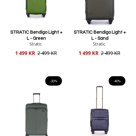
STRATIC Bendigo Light +
STRATIC Bendigo Light +
L - Green
L - Sand
Stratic
Stratic
Reducerat
Reducerat
1 499 KR
2 499 KR
1 499 KR
2 499 KR
pris
pris
Lägg i varukorgen
Lägg i varukorgen
-30%
-40%