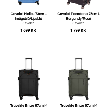
Cavalet Malibu 73cm L
Cavalet Pasadena 75cm L
Indigoblå/Ljusblå
Burgundy/Rosé
Cavalet
Cavalet
1 699 KR
1 799 KR
Lägg i varukorgen
Lägg i varukorgen
Travelite Briize 67cm M
Travelite Briize 67cm M