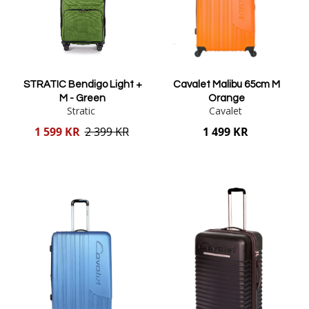
STRATIC Bendigo Light +
Cavalet Malibu 65cm M
M - Green
Orange
Stratic
Cavalet
Reducerat
1 599 KR
2 399 KR
1 499 KR
pris
Lägg i varukorgen
Lägg i varukorgen