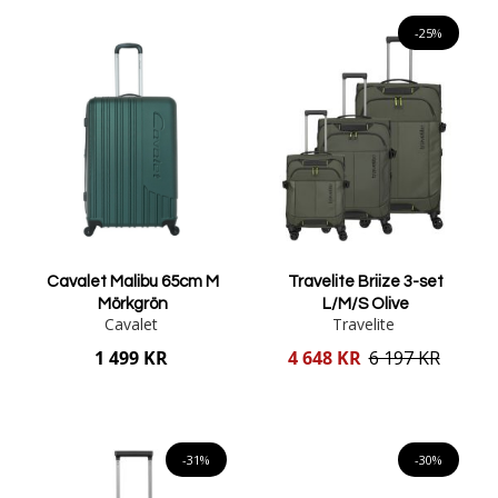
Lägg i varukorgen
-25%
Cavalet Malibu 65cm M
Travelite Briize 3-set
Mörkgrön
L/M/S Olive
Cavalet
Travelite
Reducerat
1 499 KR
4 648 KR
6 197 KR
pris
Lägg i varukorgen
Lägg i varukorgen
-31%
-30%