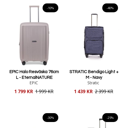
Lägg i varukorgen
Lägg i varukorgen
-10%
-40%
EPIC Halo Resväska 76cm
STRATIC Bendigo Light +
L - EternalNATURE
M - Navy
EPIC
Stratic
Reducerat
Reducerat
1 799 KR
1 999 KR
1 439 KR
2 399 KR
pris
pris
Lägg i varukorgen
Lägg i varukorgen
-30%
-25%