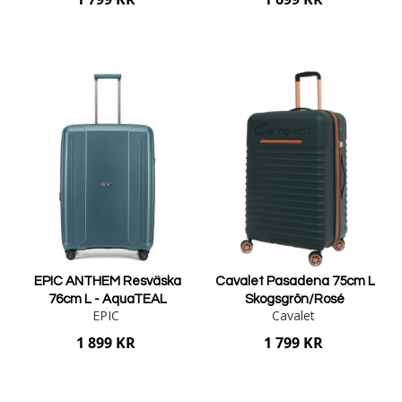
Lägg i varukorgen
Lägg i varukorgen
EPIC ANTHEM Resväska
Cavalet Pasadena 75cm L
76cm L - AquaTEAL
Skogsgrön/Rosé
EPIC
Cavalet
1 899 KR
1 799 KR