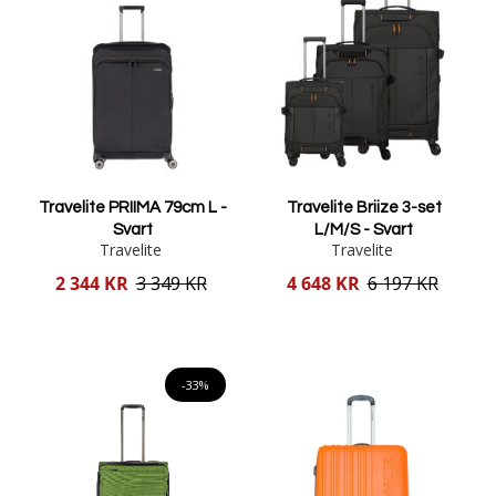
Travelite PRIIMA 79cm L -
Travelite Briize 3-set
Svart
L/M/S - Svart
Travelite
Travelite
Reducerat
Reducerat
2 344 KR
3 349 KR
4 648 KR
6 197 KR
pris
pris
Lägg i varukorgen
Lägg i varukorgen
-33%