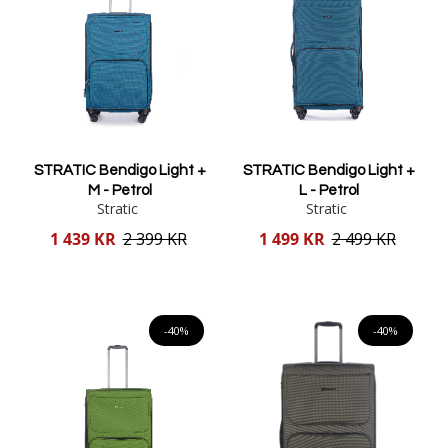
STRATIC Bendigo Light +
STRATIC Bendigo Light +
M - Petrol
L - Petrol
Stratic
Stratic
Reducerat
Reducerat
1 439 KR
2 399 KR
1 499 KR
2 499 KR
pris
pris
Lägg i varukorgen
Lägg i varukorgen
-40%
-40%