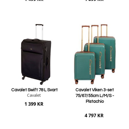
Lägg i varukorgen
Lägg i varukorgen
Cavalet Swift 78 L Svart
Cavalet Viken 3-set
Cavalet
75/67/55cm L/M/S -
Pistachio
1 399 KR
4 797 KR
Lägg i varukorgen