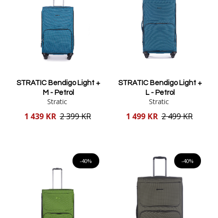
STRATIC Bendigo Light +
STRATIC Bendigo Light +
M - Petrol
L - Petrol
Stratic
Stratic
Reducerat
Reducerat
1 439 KR
2 399 KR
1 499 KR
2 499 KR
pris
pris
Lägg i varukorgen
Lägg i varukorgen
-40%
-40%