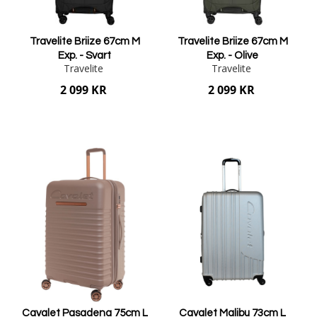
Travelite Briize 67cm M
Travelite Briize 67cm M
Exp. - Svart
Exp. - Olive
Travelite
Travelite
2 099 KR
2 099 KR
Lägg i varukorgen
Lägg i varukorgen
Cavalet Pasadena 75cm L
Cavalet Malibu 73cm L