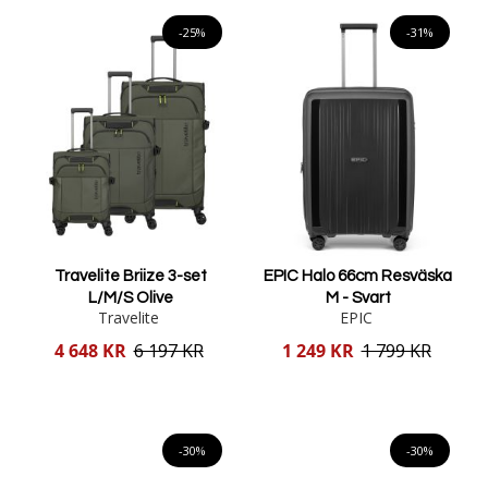
Lägg i varukorgen
-25%
-31%
Travelite Briize 3-set
EPIC Halo 66cm Resväska
L/M/S Olive
M - Svart
Travelite
EPIC
Reducerat
Reducerat
4 648 KR
6 197 KR
1 249 KR
1 799 KR
pris
pris
Lägg i varukorgen
Lägg i varukorgen
-30%
-30%