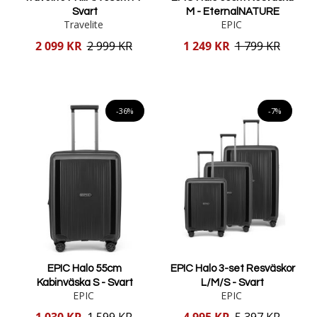
Svart
M - EternalNATURE
Travelite
EPIC
Reducerat
Reducerat
2 099 KR
2 999 KR
1 249 KR
1 799 KR
pris
pris
Lägg i varukorgen
Lägg i varukorgen
-36%
-7%
EPIC Halo 55cm
EPIC Halo 3-set Resväskor
Kabinväska S - Svart
L/M/S - Svart
EPIC
EPIC
Reducerat
Reducerat