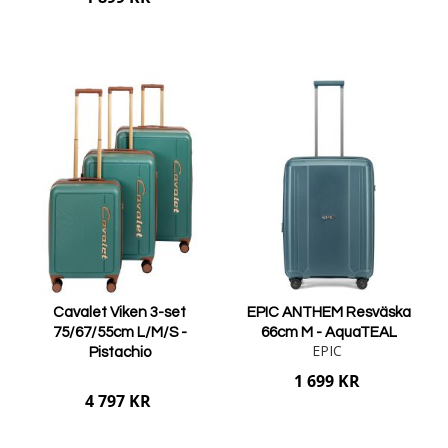
Lägg i varukorgen
Lägg i varukorgen
Cavalet Viken 3-set
EPIC ANTHEM Resväska
75/67/55cm L/M/S -
66cm M - AquaTEAL
EPIC
Pistachio
1 699 KR
4 797 KR
Lägg i varukorgen