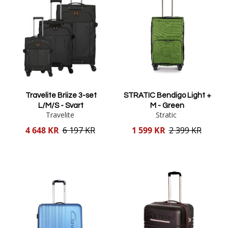
Travelite Briize 3-set
STRATIC Bendigo Light +
L/M/S - Svart
M - Green
Travelite
Stratic
Reducerat
Reducerat
4 648 KR
6 197 KR
1 599 KR
2 399 KR
pris
pris
Lägg i varukorgen
Lägg i varukorgen