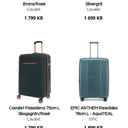
Brons/Rosé
Silvergrå
Cavalet
Cavalet
1 799 KR
1 699 KR
Lägg i varukorgen
Lägg i varukorgen
Cavalet Pasadena 75cm L
EPIC ANTHEM Resväska
Skogsgrön/Rosé
76cm L - AquaTEAL
Cavalet
EPIC
1 799 KR
1 899 KR