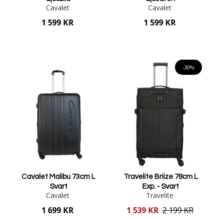
Cavalet
Cavalet
1 599 KR
1 599 KR
Lägg i varukorgen
Lägg i varukorgen
-30%
Cavalet Malibu 73cm L
Travelite Briize 78cm L
Svart
Exp. - Svart
Cavalet
Travelite
Reducerat
1 699 KR
1 539 KR
2 199 KR
pris