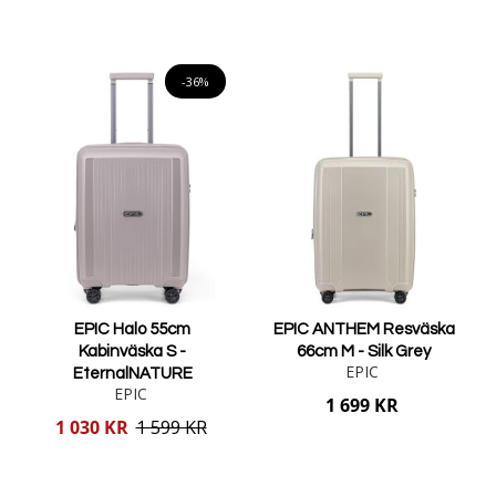
Lägg i varukorgen
Lägg i varukorgen
-36%
EPIC Halo 55cm
EPIC ANTHEM Resväska
Kabinväska S -
66cm M - Silk Grey
EPIC
EternalNATURE
EPIC
1 699 KR
Reducerat
1 030 KR
1 599 KR
pris
Lägg i varukorgen