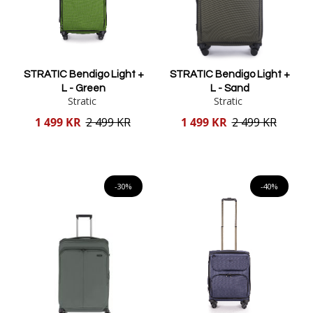
STRATIC Bendigo Light +
STRATIC Bendigo Light +
L - Green
L - Sand
Stratic
Stratic
Reducerat
Reducerat
1 499 KR
2 499 KR
1 499 KR
2 499 KR
pris
pris
Lägg i varukorgen
Lägg i varukorgen
-30%
-40%