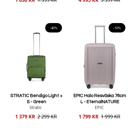
1 030 KR
1 599 KR
4 995 KR
5 397 KR
pris
pris
Lägg i varukorgen
Lägg i varukorgen
-40%
-10%
STRATIC Bendigo Light +
EPIC Halo Resväska 76cm
S - Green
L - EternalNATURE
Stratic
EPIC
Reducerat
Reducerat
1 379 KR
2 299 KR
1 799 KR
1 999 KR
pris
pris