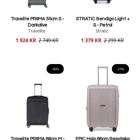
Travelite PRIIMA 55cm S -
STRATIC Bendigo Light +
Darkolive
S - Petrol
Travelite
Stratic
Reducerat
Reducerat
1 924 KR
2 749 KR
1 379 KR
2 299 KR
pris
pris
Lägg i varukorgen
Lägg i varukorgen
-30%
-31%
Travelite PRIIMA 68cm M -
EPIC Halo 66cm Resväska