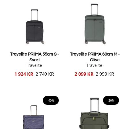
Travelite PRIIMA 55cm S -
Travelite PRIIMA 68cm M -
Svart
Olive
Travelite
Travelite
Reducerat
Reducerat
1 924 KR
2 749 KR
2 099 KR
2 999 KR
pris
pris
Lägg i varukorgen
Lägg i varukorgen
-40%
-30%