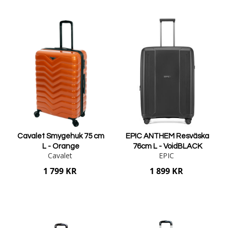
Lägg i varukorgen
Cavalet Smygehuk 75 cm
EPIC ANTHEM Resväska
L - Orange
76cm L - VoidBLACK
Cavalet
EPIC
1 799 KR
1 899 KR
Lägg i varukorgen
Lägg i varukorgen