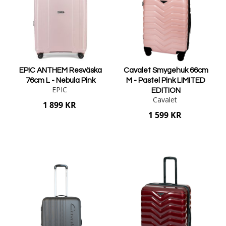
EPIC ANTHEM Resväska
Cavalet Smygehuk 66cm
76cm L - Nebula Pink
M - Pastel Pink LIMITED
EPIC
EDITION
Cavalet
1 899 KR
1 599 KR
Lägg i varukorgen
Lägg i varukorgen