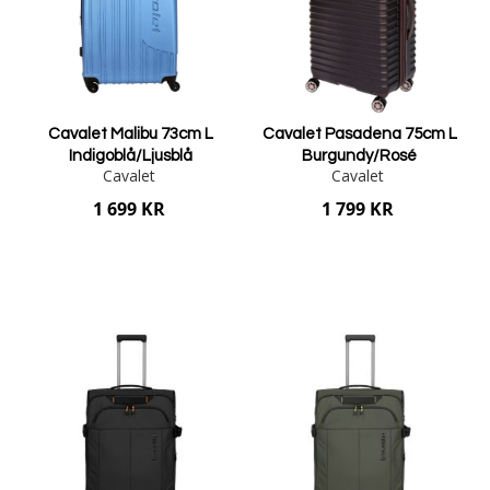
Cavalet Malibu 73cm L
Cavalet Pasadena 75cm L
Indigoblå/Ljusblå
Burgundy/Rosé
Cavalet
Cavalet
1 699 KR
1 799 KR
Lägg i varukorgen
Lägg i varukorgen