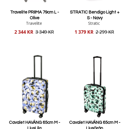
Travelite PRIIMA 79cm L -
STRATIC Bendigo Light +
Olive
S - Navy
Travelite
Stratic
Reducerat
Reducerat
2 344 KR
3 349 KR
1 379 KR
2 299 KR
pris
pris
Lägg i varukorgen
Lägg i varukorgen
Cavalet HAVÄNG 65cm M -
Cavalet HAVÄNG 65cm M -
LjusLila
LjusGrön