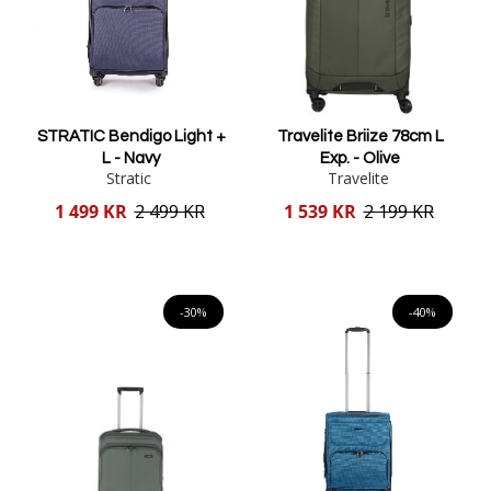
STRATIC Bendigo Light +
Travelite Briize 78cm L
L - Navy
Exp. - Olive
Stratic
Travelite
Reducerat
Reducerat
1 499 KR
2 499 KR
1 539 KR
2 199 KR
pris
pris
Lägg i varukorgen
Lägg i varukorgen
-30%
-40%