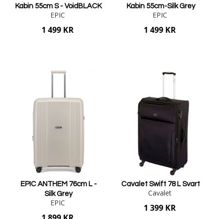
Kabin 55cm S - VoidBLACK
Kabin 55cm-Silk Grey
EPIC
EPIC
1 499 KR
1 499 KR
Lägg i varukorgen
Lägg i varukorgen
EPIC ANTHEM 76cm L -
Cavalet Swift 78 L Svart
Cavalet
Silk Grey
EPIC
1 399 KR
1 899 KR