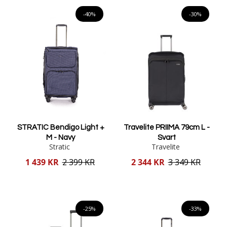
Lägg i varukorgen
Lägg i varukorgen
-40%
-30%
STRATIC Bendigo Light +
Travelite PRIIMA 79cm L -
M - Navy
Svart
Stratic
Travelite
Reducerat
Reducerat
1 439 KR
2 399 KR
2 344 KR
3 349 KR
pris
pris
Lägg i varukorgen
Lägg i varukorgen
-25%
-33%