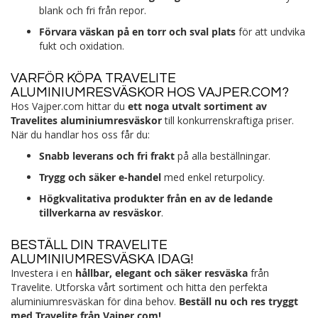
blank och fri från repor.
Förvara väskan på en torr och sval plats
för att undvika
fukt och oxidation.
VARFÖR KÖPA TRAVELITE
ALUMINIUMRESVÄSKOR HOS VAJPER.COM?
Hos Vajper.com hittar du
ett noga utvalt sortiment av
Travelites aluminiumresväskor
till konkurrenskraftiga priser.
När du handlar hos oss får du:
Snabb leverans och fri frakt
på alla beställningar.
Trygg och säker e-handel
med enkel returpolicy.
Högkvalitativa produkter från en av de ledande
tillverkarna av resväskor
.
BESTÄLL DIN TRAVELITE
ALUMINIUMRESVÄSKA IDAG!
Investera i en
hållbar, elegant och säker resväska
från
Travelite. Utforska vårt sortiment och hitta den perfekta
aluminiumresväskan för dina behov.
Beställ nu och res tryggt
med Travelite från Vajper.com!