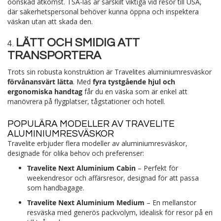
oönskad åtkomst. TSA-lås är särskilt viktiga vid resor till USA,
där säkerhetspersonal behöver kunna öppna och inspektera
väskan utan att skada den.
LÄTT OCH SMIDIG ATT
4.
TRANSPORTERA
Trots sin robusta konstruktion är Travelites aluminiumresväskor
förvånansvärt lätta
. Med
fyra tystgående hjul och
ergonomiska handtag
får du en väska som är enkel att
manövrera på flygplatser, tågstationer och hotell.
POPULÄRA MODELLER AV TRAVELITE
ALUMINIUMRESVÄSKOR
Travelite erbjuder flera modeller av aluminiumresväskor,
designade för olika behov och preferenser:
Travelite Next Aluminium Cabin
– Perfekt för
weekendresor och affärsresor, designad för att passa
som handbagage.
Travelite Next Aluminium Medium
– En mellanstor
resväska med generös packvolym, idealisk för resor på en