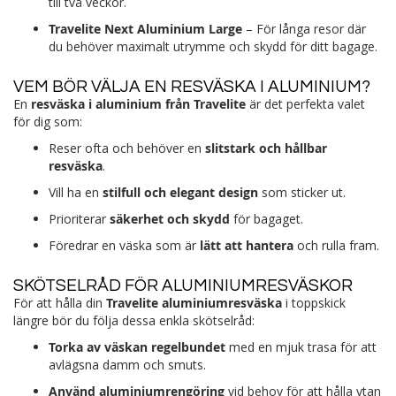
till två veckor.
Travelite Next Aluminium Large
– För långa resor där
du behöver maximalt utrymme och skydd för ditt bagage.
VEM BÖR VÄLJA EN RESVÄSKA I ALUMINIUM?
En
resväska i aluminium från Travelite
är det perfekta valet
för dig som:
Reser ofta och behöver en
slitstark och hållbar
resväska
.
Vill ha en
stilfull och elegant design
som sticker ut.
Prioriterar
säkerhet och skydd
för bagaget.
Föredrar en väska som är
lätt att hantera
och rulla fram.
SKÖTSELRÅD FÖR ALUMINIUMRESVÄSKOR
För att hålla din
Travelite aluminiumresväska
i toppskick
längre bör du följa dessa enkla skötselråd:
Torka av väskan regelbundet
med en mjuk trasa för att
avlägsna damm och smuts.
Använd aluminiumrengöring
vid behov för att hålla ytan