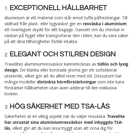
EXCEPTIONELL HÅLLBARHET
1.
Aluminium är ett material som står emot tuffa påfrestningar. Till
skillnad från plast- eller tygväskor ger en
resväska i aluminium
ett överlägset skydd för ditt bagage. Oavsett om du checkar in
väskan på flyget eller transporterar den i bilen, kan du vara säker
på att dina tillhörigheter förblir intakta.
ELEGANT OCH STILREN DESIGN
2.
Travelites aluminiumresväskor kännetecknas av
tidlös och lyxig
design
. De blanka eller borstade ytorna ger ett sofistikerat
utseende, vilket gör att du alltid reser med stil. Dessutom har
många modeller
distinkta hörnförstärkningar
som inte bara
förstärker hållbarheten utan även adderar till den exklusiva
looken.
HÖG SÄKERHET MED TSA-LÅS
3.
Säkerheten är en viktig aspekt när du väljer resväska.
Travelite
har utrustat sina aluminiumresväskor med inbyggda TSA-
lås
, vilket gör att du kan resa tryggt utan att oroa dig för