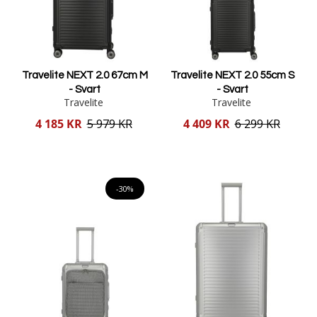
Travelite NEXT 2.0 67cm M
Travelite NEXT 2.0 55cm S
- Svart
- Svart
Travelite
Travelite
Reducerat
Reducerat
4 185 KR
5 979 KR
4 409 KR
6 299 KR
pris
pris
Lägg i varukorgen
Lägg i varukorgen
-30%