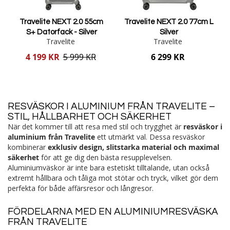
Travelite NEXT 2.0 55cm
Travelite NEXT 2.0 77cm L
S+ Datorfack - Silver
Silver
Travelite
Travelite
Reducerat
4 199 KR
5 999 KR
6 299 KR
pris
Lägg i varukorgen
Lägg i varukorgen
RESVÄSKOR I ALUMINIUM FRÅN TRAVELITE –
STIL, HÅLLBARHET OCH SÄKERHET
När det kommer till att resa med stil och trygghet är
resväskor i
aluminium från Travelite
ett utmärkt val. Dessa resväskor
kombinerar
exklusiv design, slitstarka material och maximal
säkerhet
för att ge dig den bästa resupplevelsen.
Aluminiumväskor är inte bara estetiskt tilltalande, utan också
extremt hållbara och tåliga mot stötar och tryck, vilket gör dem
perfekta för både affärsresor och långresor.
FÖRDELARNA MED EN ALUMINIUMRESVÄSKA
FRÅN TRAVELITE