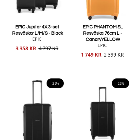
EPIC Jupiter 4X 3-set
EPIC PHANTOM SL
Resväskor L/M/S - Black
Resväska 76cm L -
EPIC
CanaryYELLOW
EPIC
Reducerat
3 358 KR
4 797 KR
pris
Reducerat
1 749 KR
2 399 KR
pris
Lägg i varukorgen
Lägg i varukorgen
-25%
-22%