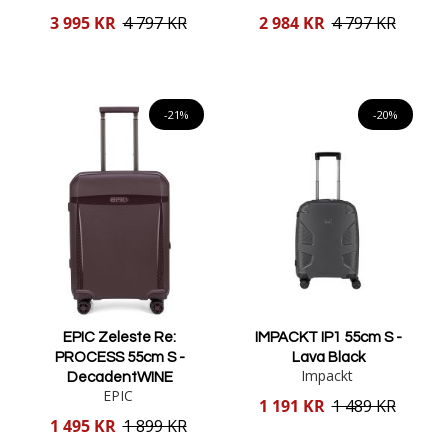
Reducerat
Reducerat
3 995 KR
4 797 KR
2 984 KR
4 797 KR
pris
pris
Lägg i varukorgen
Lägg i varukorgen
-21%
-20%
EPIC Zeleste Re:
IMPACKT IP1 55cm S -
PROCESS 55cm S -
Lava Black
Impackt
DecadentWINE
EPIC
Reducerat
1 191 KR
1 489 KR
pris
Reducerat
1 495 KR
1 899 KR
pris