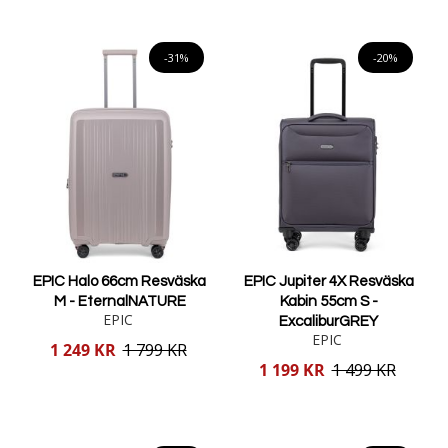
Lägg i varukorgen
Lägg i varukorgen
-31%
-20%
EPIC Halo 66cm Resväska
EPIC Jupiter 4X Resväska
M - EternalNATURE
Kabin 55cm S -
EPIC
ExcaliburGREY
EPIC
Reducerat
1 249 KR
1 799 KR
pris
Reducerat
1 199 KR
1 499 KR
pris
Lägg i varukorgen
Lägg i varukorgen