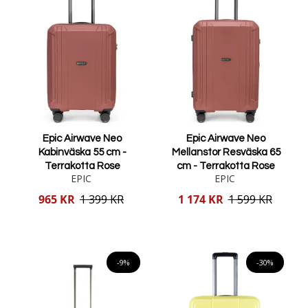
Oavsett vad du är ute efter, så kan du vara säker på att hitta en
billig resväska eller kabinväska som passar dina behov och din
budget.
Epic Airwave Neo
Epic Airwave Neo
Kabinväska 55 cm -
Mellanstor Resväska 65
Terrakotta Rose
cm - Terrakotta Rose
EPIC
EPIC
Reducerat
Reducerat
965 KR
1 399 KR
1 174 KR
1 599 KR
pris
pris
Lägg i varukorgen
Lägg i varukorgen
-9%
-30%