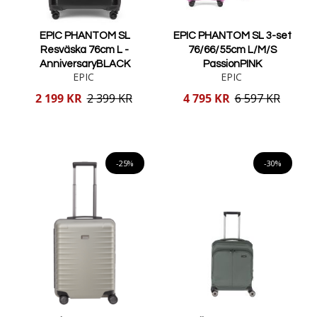
EPIC PHANTOM SL
EPIC PHANTOM SL 3-set
Resväska 76cm L -
76/66/55cm L/M/S
AnniversaryBLACK
PassionPINK
EPIC
EPIC
Reducerat
Reducerat
2 199 KR
2 399 KR
4 795 KR
6 597 KR
pris
pris
Lägg i varukorgen
Lägg i varukorgen
-25%
-30%