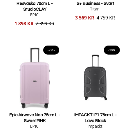
Resväska 76cm L -
S+ Business - Svart
Titan
StudioCLAY
EPIC
Reducerat
3 569 KR
4 759 KR
pris
Reducerat
1 898 KR
2 399 KR
pris
Lägg i varukorgen
Lägg i varukorgen
-22%
-20%
Epic Airwave Neo 75cm L -
IMPACKT IP1 76cm L -
SweetPINK
Lava Black
EPIC
Impackt