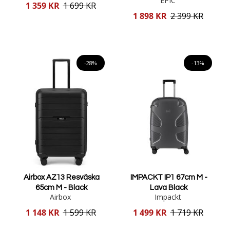
EPIC
Reducerat
1 359 KR
1 699 KR
pris
Reducerat
1 898 KR
2 399 KR
pris
Lägg i varukorgen
Lägg i varukorgen
-28%
-13%
Airbox AZ13 Resväska
IMPACKT IP1 67cm M -
65cm M - Black
Lava Black
Airbox
Impackt
Reducerat
Reducerat
1 148 KR
1 599 KR
1 499 KR
1 719 KR
pris
pris