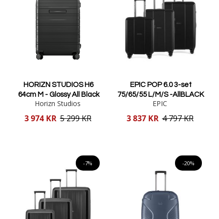
HORIZN STUDIOS H6
EPIC POP 6.0 3-set
64cm M - Glossy All Black
75/65/55 L/M/S -AllBLACK
Horizn Studios
EPIC
Reducerat
Reducerat
3 974 KR
5 299 KR
3 837 KR
4 797 KR
pris
pris
Lägg i varukorgen
Lägg i varukorgen
-7%
-20%