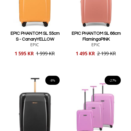
EPIC PHANTOM SL 55cm
EPIC PHANTOM SL 66cm
S - CanaryYELLOW
FlamingoPINK
EPIC
EPIC
Reducerat
Reducerat
1 595 KR
1 999 KR
1 495 KR
2 199 KR
pris
pris
Lägg i varukorgen
Lägg i varukorgen
-8%
-27%