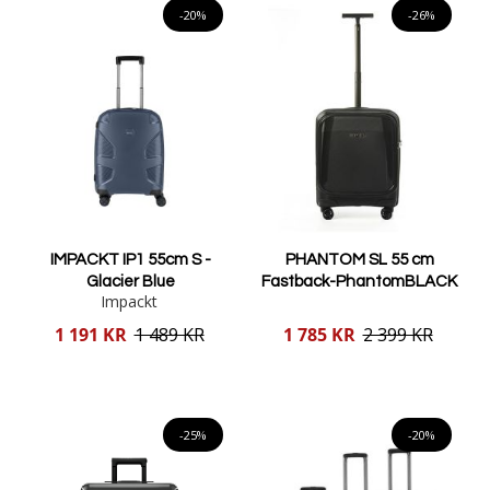
-20%
-26%
IMPACKT IP1 55cm S -
PHANTOM SL 55 cm
Glacier Blue
Fastback-PhantomBLACK
Impackt
Reducerat
Reducerat
1 191 KR
1 489 KR
1 785 KR
2 399 KR
pris
pris
Lägg i varukorgen
Lägg i varukorgen
-25%
-20%