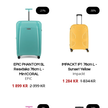
Lägg i varukorgen
Lägg i varukorgen
-21%
-30%
EPIC PHANTOM SL
IMPACKT IP1 76cm L -
Resväska 76cm L -
Sunset Yellow
Impackt
MintCORAL
EPIC
Reducerat
1 284 KR
1 834 KR
pris
Reducerat
1 899 KR
2 399 KR
pris
Lägg i varukorgen
Lägg i varukorgen
-9%
-25%