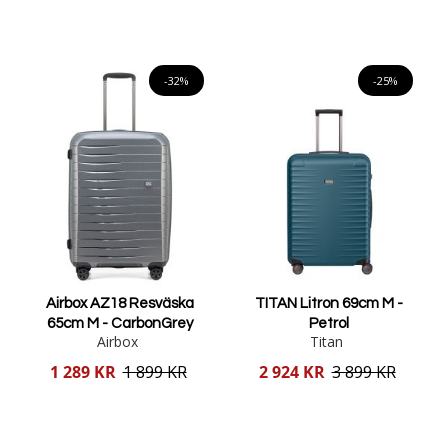
pris
pris
Lägg i varukorgen
Lägg i varukorgen
-32%
-25%
Airbox AZ18 Resväska
TITAN Litron 69cm M -
65cm M - CarbonGrey
Petrol
Airbox
Titan
Reducerat
Reducerat
1 289 KR
1 899 KR
2 924 KR
3 899 KR
pris
pris
Lägg i varukorgen
Lägg i varukorgen