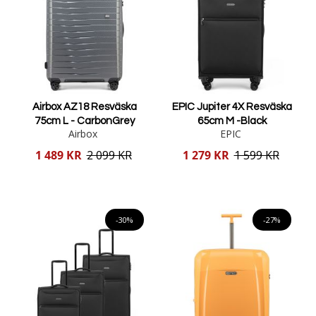
Airbox AZ18 Resväska
EPIC Jupiter 4X Resväska
75cm L - CarbonGrey
65cm M -Black
Airbox
EPIC
Reducerat
Reducerat
1 489 KR
2 099 KR
1 279 KR
1 599 KR
pris
pris
Lägg i varukorgen
Lägg i varukorgen
-30%
-27%