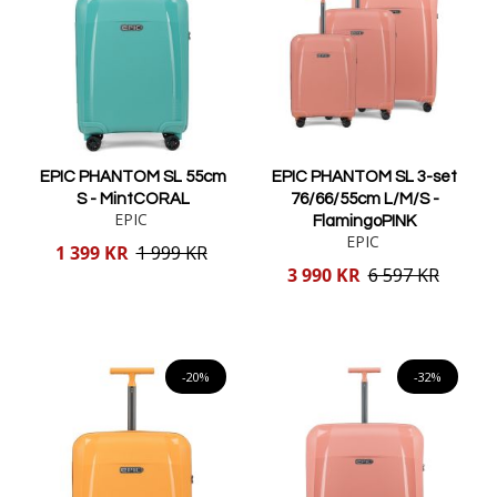
EPIC PHANTOM SL 55cm
EPIC PHANTOM SL 3-set
S - MintCORAL
76/66/55cm L/M/S -
EPIC
FlamingoPINK
EPIC
Reducerat
1 399 KR
1 999 KR
pris
Reducerat
3 990 KR
6 597 KR
pris
Lägg i varukorgen
Lägg i varukorgen
-20%
-32%