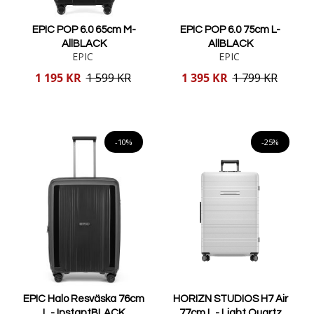
EPIC POP 6.0 65cm M-
EPIC POP 6.0 75cm L-
AllBLACK
AllBLACK
EPIC
EPIC
Reducerat
Reducerat
1 195 KR
1 599 KR
1 395 KR
1 799 KR
pris
pris
Lägg i varukorgen
Lägg i varukorgen
-10%
-25%
EPIC Halo Resväska 76cm
HORIZN STUDIOS H7 Air
L - InstantBLACK
77cm L - Light Quartz