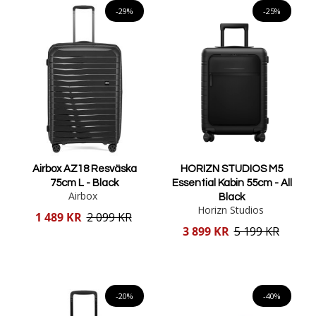
-29%
-25%
Airbox AZ18 Resväska
HORIZN STUDIOS M5
75cm L - Black
Essential Kabin 55cm - All
Airbox
Black
Horizn Studios
Reducerat
1 489 KR
2 099 KR
pris
Reducerat
3 899 KR
5 199 KR
pris
Lägg i varukorgen
Lägg i varukorgen
-20%
-40%