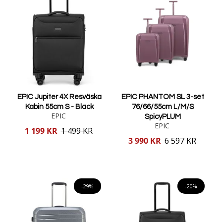
EPIC Jupiter 4X Resväska
EPIC PHANTOM SL 3-set
Kabin 55cm S - Black
76/66/55cm L/M/S
EPIC
SpicyPLUM
EPIC
Reducerat
1 199 KR
1 499 KR
pris
Reducerat
3 990 KR
6 597 KR
pris
Lägg i varukorgen
Lägg i varukorgen
-29%
-20%