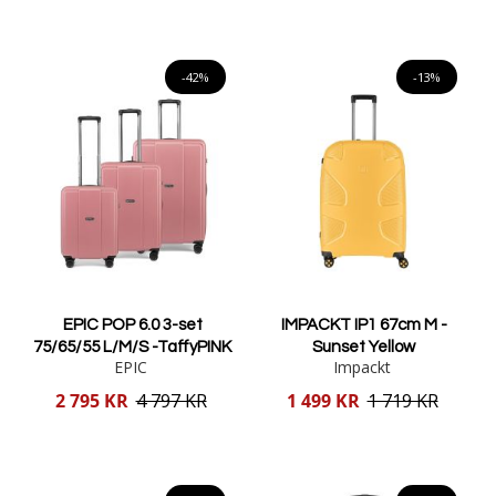
Lägg i varukorgen
Lägg i varukorgen
-42%
-13%
EPIC POP 6.0 3-set
IMPACKT IP1 67cm M -
75/65/55 L/M/S -TaffyPINK
Sunset Yellow
EPIC
Impackt
Reducerat
Reducerat
2 795 KR
4 797 KR
1 499 KR
1 719 KR
pris
pris
Lägg i varukorgen
Lägg i varukorgen