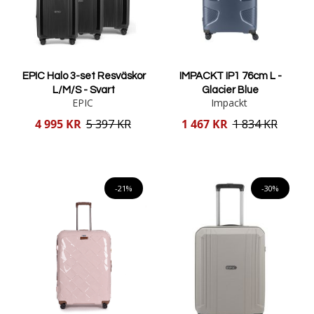
EPIC Halo 3-set Resväskor
IMPACKT IP1 76cm L -
L/M/S - Svart
Glacier Blue
EPIC
Impackt
Reducerat
Reducerat
4 995 KR
5 397 KR
1 467 KR
1 834 KR
pris
pris
Lägg i varukorgen
Lägg i varukorgen
-21%
-30%