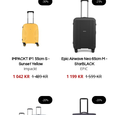
-30%
-25%
IMPACKT IP1 55cm S -
Epic Airwave Neo 65cm M -
Sunset Yellow
StarBLACK
Impackt
EPIC
Reducerat
Reducerat
1 042 KR
1 489 KR
1 199 KR
1 599 KR
pris
pris
Lägg i varukorgen
Lägg i varukorgen
-20%
-20%