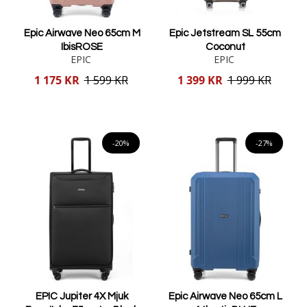
Epic Airwave Neo 65cm M
Epic Jetstream SL 55cm
IbisROSE
Coconut
EPIC
EPIC
Reducerat
Reducerat
1 175 KR
1 599 KR
1 399 KR
1 999 KR
pris
pris
Lägg i varukorgen
Lägg i varukorgen
-20%
-27%
EPIC Jupiter 4X Mjuk
Epic Airwave Neo 65cm L