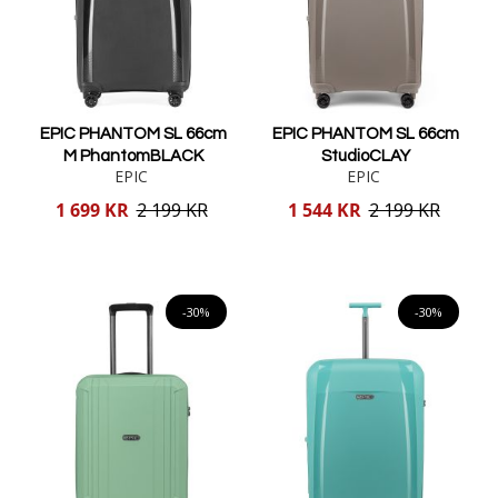
EPIC PHANTOM SL 66cm
EPIC PHANTOM SL 66cm
M PhantomBLACK
StudioCLAY
EPIC
EPIC
Reducerat
Reducerat
1 699 KR
2 199 KR
1 544 KR
2 199 KR
pris
pris
Lägg i varukorgen
Lägg i varukorgen
-30%
-30%