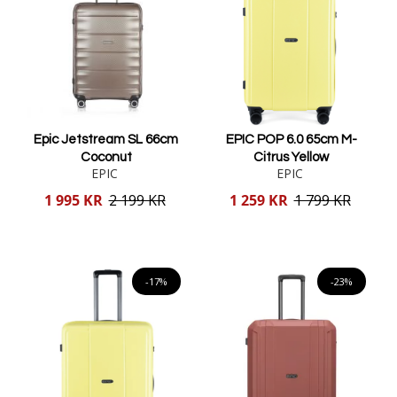
Epic Jetstream SL 66cm
EPIC POP 6.0 65cm M-
Coconut
Citrus Yellow
EPIC
EPIC
Reducerat
Reducerat
1 995 KR
2 199 KR
1 259 KR
1 799 KR
pris
pris
Lägg i varukorgen
Lägg i varukorgen
-17%
-23%