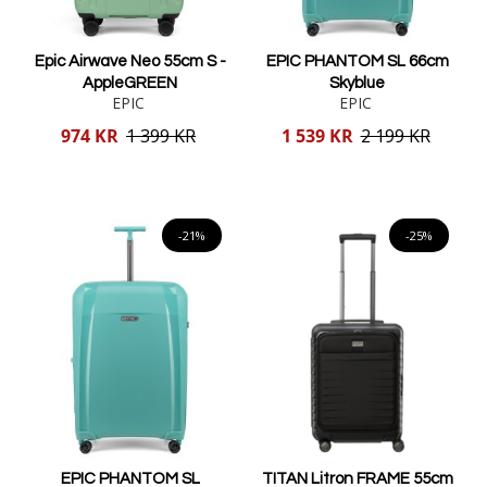
Epic Airwave Neo 55cm S -
EPIC PHANTOM SL 66cm
AppleGREEN
Skyblue
EPIC
EPIC
Reducerat
Reducerat
974 KR
1 399 KR
1 539 KR
2 199 KR
pris
pris
Lägg i varukorgen
Lägg i varukorgen
-21%
-25%
EPIC PHANTOM SL
TITAN Litron FRAME 55cm