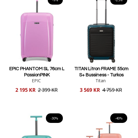
EPIC PHANTOM SL 76cm L
TITAN Litron FRAME 55cm
PassionPINK
S+ Bussiness - Turkos
EPIC
Titan
Reducerat
Reducerat
2 195 KR
2 399 KR
3 569 KR
4 759 KR
pris
pris
Lägg i varukorgen
Lägg i varukorgen
-30%
-40%