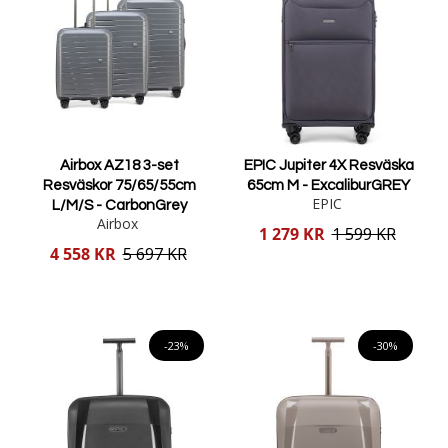
Airbox AZ18 3-set
EPIC Jupiter 4X Resväska
Resväskor 75/65/55cm
65cm M - ExcaliburGREY
EPIC
L/M/S - CarbonGrey
Airbox
Reducerat
1 279 KR
1 599 KR
pris
Reducerat
4 558 KR
5 697 KR
pris
Lägg i varukorgen
Lägg i varukorgen
-23%
-30%