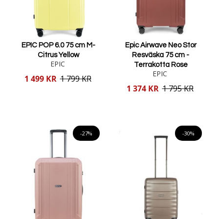
EPIC POP 6.0 75 cm M-
Epic Airwave Neo Stor
Citrus Yellow
Resväska 75 cm -
EPIC
Terrakotta Rose
EPIC
Reducerat
1 499 KR
1 799 KR
pris
Reducerat
1 374 KR
1 795 KR
pris
Lägg i varukorgen
Lägg i varukorgen
-27%
-30%