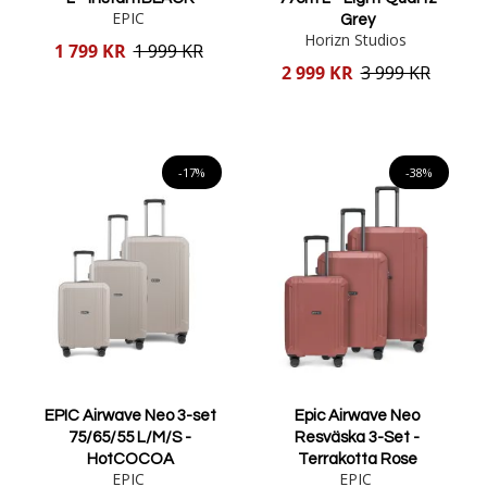
EPIC
Grey
Horizn Studios
Reducerat
1 799 KR
1 999 KR
pris
Reducerat
2 999 KR
3 999 KR
pris
Lägg i varukorgen
Lägg i varukorgen
-17%
-38%
EPIC Airwave Neo 3-set
Epic Airwave Neo
75/65/55 L/M/S -
Resväska 3-Set -
HotCOCOA
Terrakotta Rose
EPIC
EPIC