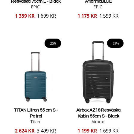
Resväska 75cm L - Black
AtlanticBLUE
EPIC
EPIC
Reducerat
Reducerat
1 359 KR
1 699 KR
1 175 KR
1 599 KR
pris
pris
Lägg i varukorgen
Lägg i varukorgen
-25%
-29%
TITAN Litron 55 cm S -
Airbox AZ18 Resväska
Petrol
Kabin 55cm S - Black
Titan
Airbox
Reducerat
Reducerat
2 624 KR
3 499 KR
1 199 KR
1 699 KR