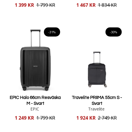
Reducerat
Reducerat
1 399 KR
1 799 KR
1 467 KR
1 834 KR
pris
pris
Lägg i varukorgen
Lägg i varukorgen
-31%
-30%
EPIC Halo 66cm Resväska
Travelite PRIIMA 55cm S -
M - Svart
Svart
EPIC
Travelite
Reducerat
Reducerat
1 249 KR
1 799 KR
1 924 KR
2 749 KR
pris
pris