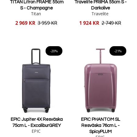
TITAN Litron FRAME 55cm
Travelite PRIIMA 55cm S -
S - Champagne
Darkolive
Titan
Travelite
Reducerat
Reducerat
2 969 KR
3 959 KR
1 924 KR
2 749 KR
pris
pris
Lägg i varukorgen
Lägg i varukorgen
-20%
-21%
EPIC Jupiter 4X Resväska
EPIC PHANTOM SL
75cm L - ExcaliburGREY
Resväska 76cm L -
EPIC
SpicyPLUM