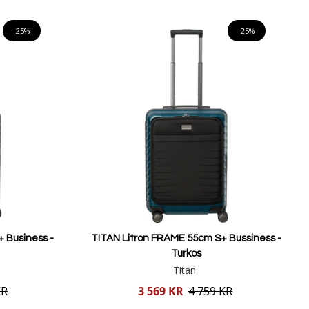
Lägg i varukorgen
-25%
-25%
 Business -
TITAN Litron FRAME 55cm S+ Bussiness -
Turkos
Titan
Reducerat
KR
3 569 KR
4 759 KR
pris