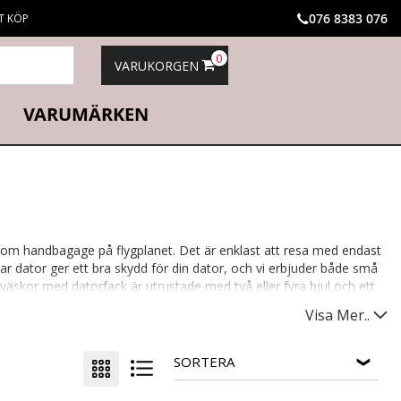
076 8383 076
T KÖP
0
VARUKORGEN
VARUMÄRKEN
om handbagage på flygplanet. Det är enklast att resa med endast
 dator ger ett bra skydd för din dator, och vi erbjuder både små
väskor med datorfack är utrustade med två eller fyra hjul och ett
om reser mycket i jobbet, eller för dig som reser långt och vill
Visa Mer..
s, i klassiska varianter samt i businesstil.
SORTERA