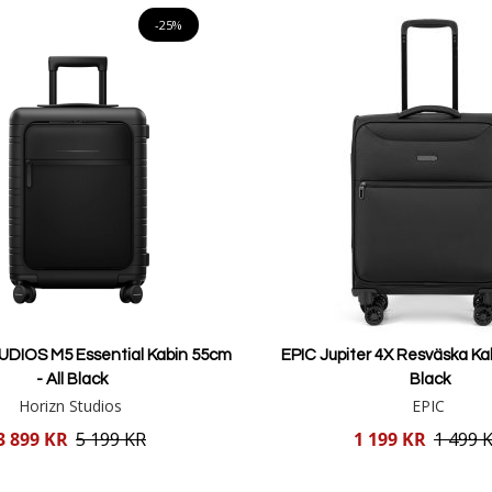
-25%
DIOS M5 Essential Kabin 55cm
EPIC Jupiter 4X Resväska Ka
- All Black
Black
Horizn Studios
EPIC
Reducerat
3 899 KR
5 199 KR
1 199 KR
1 499 
pris