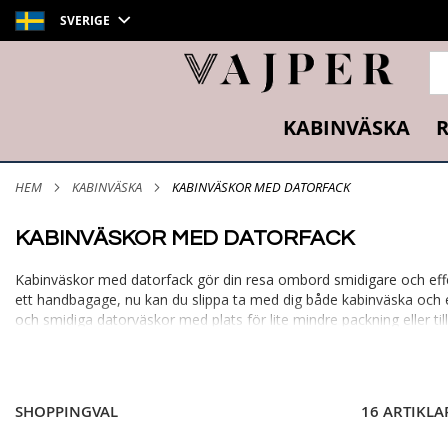
SVERIGE
SÖ
KABINVÄSKA
R
HEM
KABINVÄSKA
KABINVÄSKOR MED DATORFACK
KABINVÄSKOR MED DATORFACK
Kabinväskor med datorfack gör din resa ombord smidigare och eff
ett handbagage, nu kan du slippa ta med dig både kabinväska och e
och smidiga datorväskor med plats för lite mindre packning eller t
teleskophandtag för att du smidigt ska kunna transportera ditt baga
använda resan ombord till exempelvis nöje, spel eller surf. Vi erb
Resväskor
|
Kabinväskor
|
Väskor
SHOPPINGVAL
16 ARTIKLA