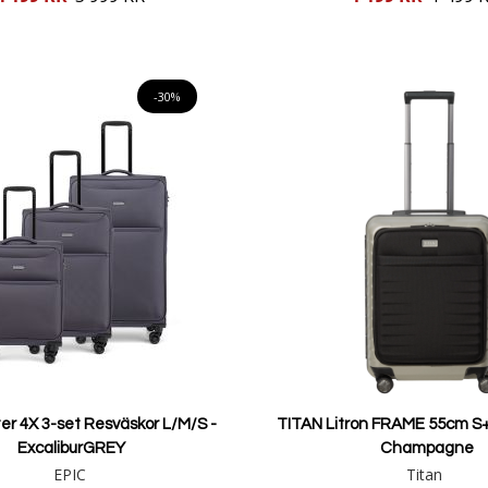
pris
Lägg i varukorgen
Lägg i varukorgen
-30%
ter 4X 3-set Resväskor L/M/S -
TITAN Litron FRAME 55cm S+
ExcaliburGREY
Champagne
EPIC
Titan