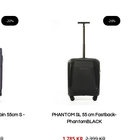
Lägg i varukorgen
-20%
-26%
bin 55cm S -
PHANTOM SL 55 cm Fastback-
PhantomBLACK
Reducerat
KR
1 785 KR
2 399 KR