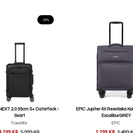
Lägg i varukorgen
Lägg i varukorgen
-30%
 NEXT 2.0 55cm S+ Datorfack -
EPIC Jupiter 4X Resväska Ka
Svart
ExcaliburGREY
Travelite
EPIC
Reducerat
4 199 KR
5 999 KR
1 199 KR
1 499 