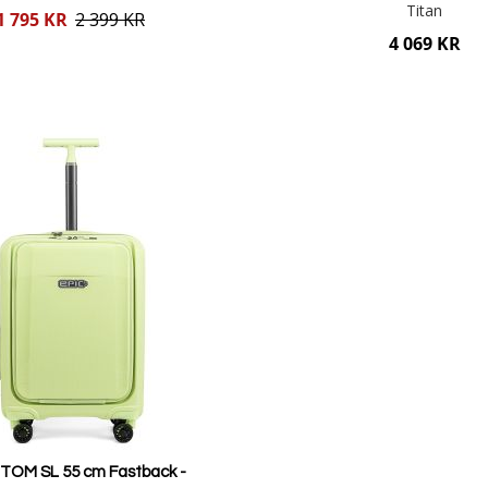
Titan
1 795 KR
2 399 KR
4 069 KR
Lägg i varukorgen
Lägg i varukorgen
OM SL 55 cm Fastback -