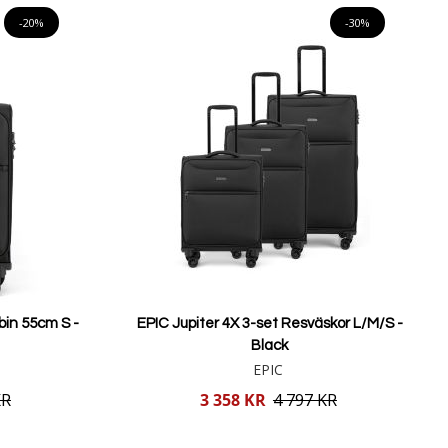
-20%
-30%
bin 55cm S -
EPIC Jupiter 4X 3-set Resväskor L/M/S -
Black
EPIC
Reducerat
KR
3 358 KR
4 797 KR
pris