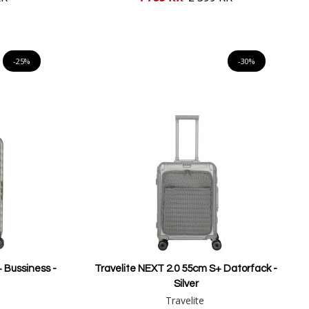
pris
Lägg i varukorgen
-25%
-30%
 Bussiness -
Travelite NEXT 2.0 55cm S+ Datorfack -
Silver
Travelite