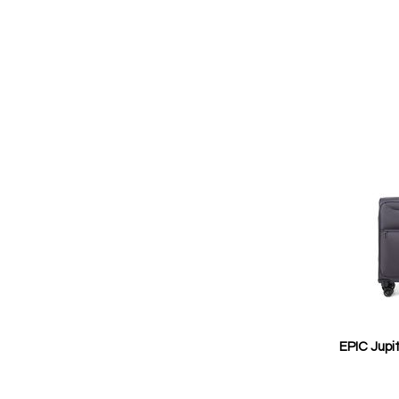
pris
EPIC Jupi