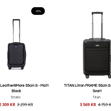
Lägg i varukorgen
Lägg i varukorgen
-30%
Leather&More 55cm S - Matt
TITAN Litron FRAME 55cm S+
Black
Svart
Stratic
Titan
Reducerat
2 309 KR
3 299 KR
3 569 KR
4 759 
pris