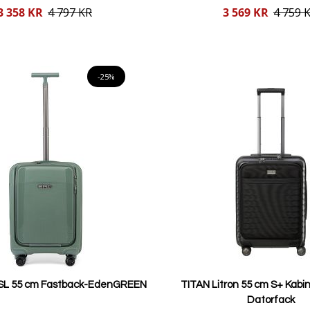
Reducerat
3 358 KR
4 797 KR
3 569 KR
4 759 
pris
Lägg i varukorgen
Lägg i varukorgen
-25%
L 55 cm Fastback-EdenGREEN
TITAN Litron 55 cm S+ Kab
Datorfack