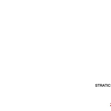
STRATIC 
Reducerat
pris