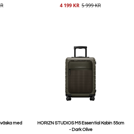
Reducerat
KR
4 199 KR
5 999 KR
pris
Lägg i varukorgen
inväska med
HORIZN STUDIOS M5 Essential Kabin 55cm
- Dark Olive