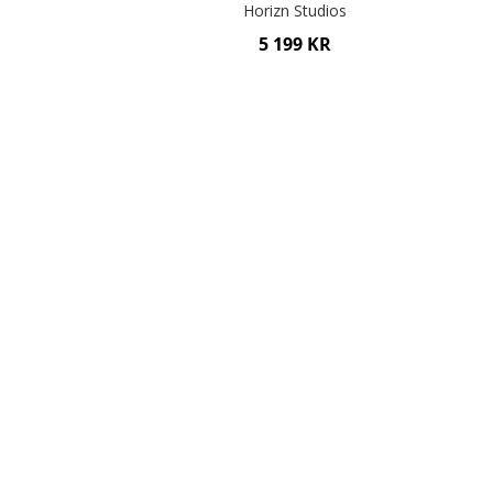
Horizn Studios
5 199 KR
Lägg i varukorgen