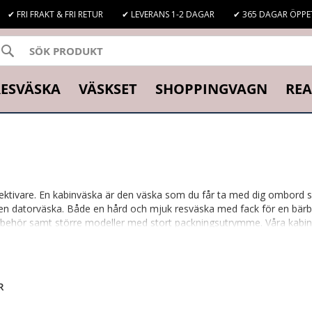
✔ FRI FRAKT & FRI RETUR
✔ LEVERANS 1-2 DAGAR
✔ 365 DAGAR ÖPPE
SÖK
K
ESVÄSKA
VÄSKSET
SHOPPINGVAGN
REA
ektivare. En kabinväska är den väska som du får ta med dig ombord s
n datorväska. Både en hård och mjuk resväska med fack för en bärbar
illbehör samt större modeller med stort packningsutrymme. Våra kabin
ge. En kombinerad kabinväska och datorväska passar utmärkt till dig s
juder väskor från kända märken som Samsonite, Eastpak och Rimowa Topa
R