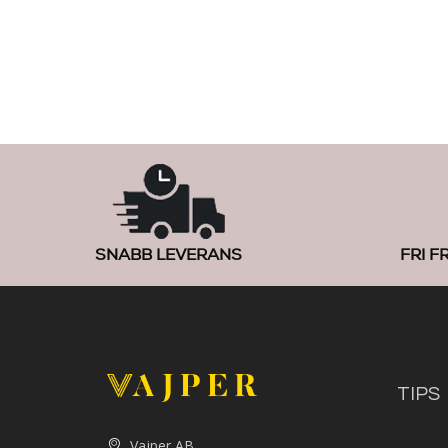
SNABB LEVERANS
FRI F
TIPS
Vajper AB,