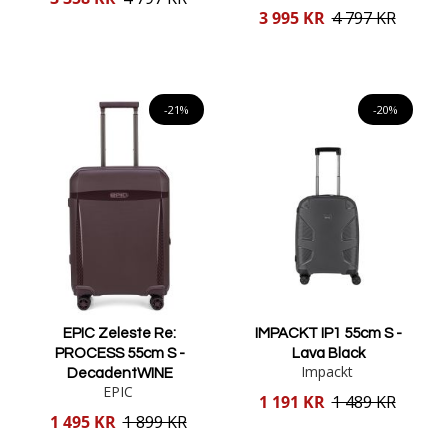
pris
Reducerat
3 995 KR
4 797 KR
pris
Lägg i varukorgen
Lägg i varukorgen
-21%
-20%
EPIC Zeleste Re:
IMPACKT IP1 55cm S -
PROCESS 55cm S -
Lava Black
Impackt
DecadentWINE
EPIC
Reducerat
1 191 KR
1 489 KR
pris
Reducerat
1 495 KR
1 899 KR
pris