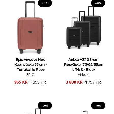
både affärsresor och semester.
-31%
-20%
Att resa med en kabinväska innebär att du kan undvika besväret
med incheckning och istället njuta av en snabbare och smidigare
resa. Våra kabinväskor är designade för att vara både praktiska
och stilfulla, vilket gör dem till det perfekta valet för smidiga och
bekväma resor. Upptäck vårt utbud och hitta den perfekta väskan
för dina behov.
Epic Airwave Neo
Airbox AZ13 3-set
Kabinväska 55 cm -
Resväskor 75/65/55cm
Terrakotta Rose
L/M/S - Black
EPIC
Airbox
Reducerat
Reducerat
965 KR
1 399 KR
3 838 KR
4 797 KR
pris
pris
Lägg i varukorgen
Lägg i varukorgen
-20%
-40%