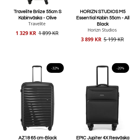
Travelite Briize 55cm S
HORIZN STUDIOS M5
Kabinväska - Olive
Essential Kabin 55cm - All
Travelite
Black
Horizn Studios
Reducerat
1 329 KR
1 899 KR
pris
Reducerat
3 899 KR
5 199 KR
pris
Lägg i varukorgen
Lägg i varukorgen
-32%
-20%
AZ18 65 cm-Black
EPIC Jupiter 4X Resväska