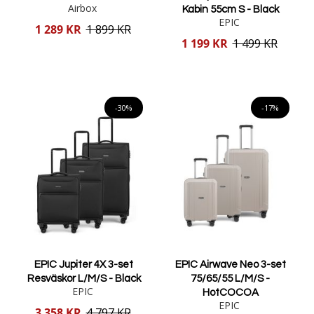
Airbox
Kabin 55cm S - Black
EPIC
Reducerat
1 289 KR
1 899 KR
pris
Reducerat
1 199 KR
1 499 KR
pris
Lägg i varukorgen
Lägg i varukorgen
-30%
-17%
EPIC Jupiter 4X 3-set
EPIC Airwave Neo 3-set
Resväskor L/M/S - Black
75/65/55 L/M/S -
EPIC
HotCOCOA
EPIC
Reducerat
3 358 KR
4 797 KR