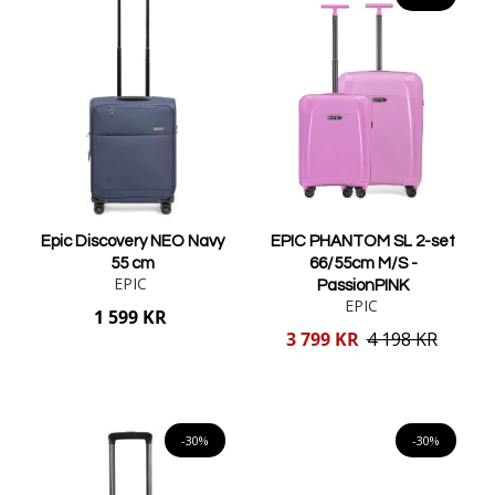
Epic Discovery NEO Navy
EPIC PHANTOM SL 2-set
55 cm
66/55cm M/S -
EPIC
PassionPINK
EPIC
1 599 KR
Reducerat
3 799 KR
4 198 KR
pris
Lägg i varukorgen
Lägg i varukorgen
-30%
-30%