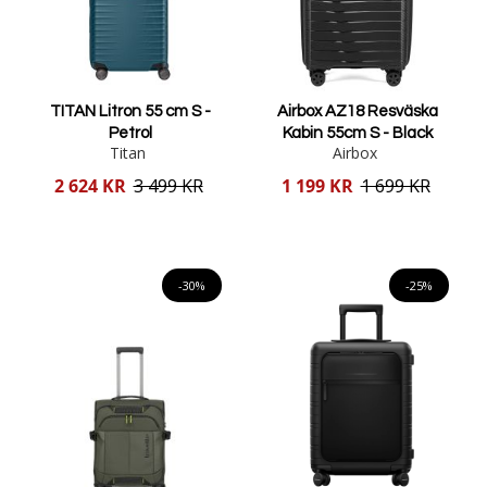
TITAN Litron 55 cm S -
Airbox AZ18 Resväska
Petrol
Kabin 55cm S - Black
Titan
Airbox
Reducerat
Reducerat
2 624 KR
3 499 KR
1 199 KR
1 699 KR
pris
pris
Lägg i varukorgen
Lägg i varukorgen
-30%
-25%