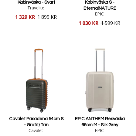
Kabinväska - Svart
Kabinväska S -
Travelite
EternalNATURE
EPIC
Reducerat
1 329 KR
1 899 KR
pris
Reducerat
1 030 KR
1 599 KR
pris
Lägg i varukorgen
Lägg i varukorgen
Cavalet Pasadena 54cm S
EPIC ANTHEM Resväska
- Grafit/Tan
66cm M - Silk Grey
Cavalet
EPIC