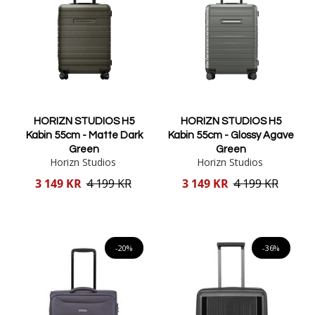
HORIZN STUDIOS H5
HORIZN STUDIOS H5
Kabin 55cm - Matte Dark
Kabin 55cm - Glossy Agave
Green
Green
Horizn Studios
Horizn Studios
Reducerat
Reducerat
3 149 KR
4 199 KR
3 149 KR
4 199 KR
pris
pris
Lägg i varukorgen
Lägg i varukorgen
-20%
-36%