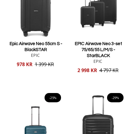
Epic Airwave Neo 55cm S -
EPIC Airwave Neo 3-set
BlackSTAR
75/65/55 L/M/S -
EPIC
StarBLACK
EPIC
Reducerat
978 KR
1 399 KR
pris
Reducerat
2 998 KR
4 797 KR
pris
Lägg i varukorgen
Lägg i varukorgen
-25%
-29%