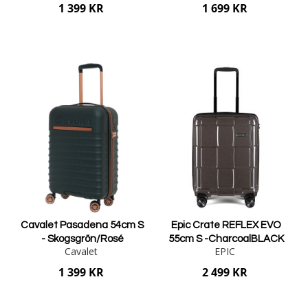
1 399 KR
1 699 KR
Lägg i varukorgen
Lägg i varukorgen
Cavalet Pasadena 54cm S
Epic Crate REFLEX EVO
- Skogsgrön/Rosé
55cm S -CharcoalBLACK
Cavalet
EPIC
1 399 KR
2 499 KR