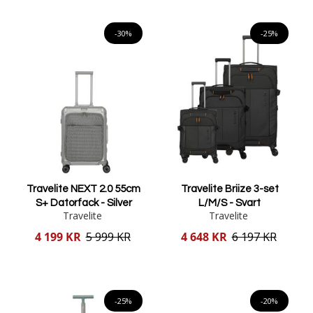
Lägg i varukorgen
Lägg i varukorgen
-30%
-25%
Travelite NEXT 2.0 55cm
Travelite Briize 3-set
S+ Datorfack - Silver
L/M/S - Svart
Travelite
Travelite
Reducerat
Reducerat
4 199 KR
5 999 KR
4 648 KR
6 197 KR
pris
pris
Lägg i varukorgen
Lägg i varukorgen
-25%
-20%