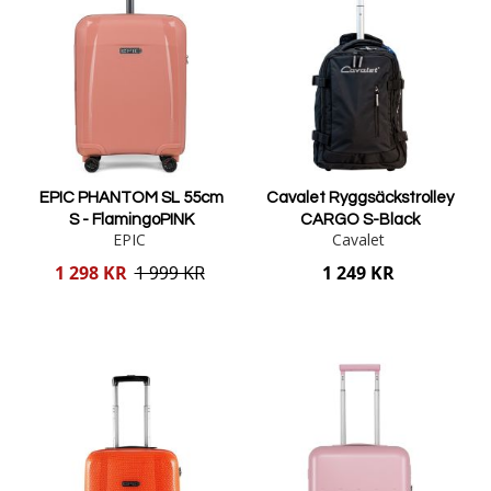
EPIC PHANTOM SL 55cm
Cavalet Ryggsäckstrolley
S - FlamingoPINK
CARGO S-Black
EPIC
Cavalet
Reducerat
1 298 KR
1 999 KR
1 249 KR
pris
Lägg i varukorgen
Lägg i varukorgen