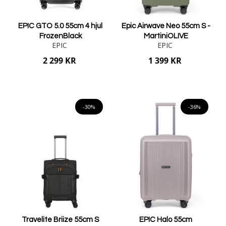
EPIC GTO 5.0 55cm 4 hjul
Epic Airwave Neo 55cm S -
FrozenBlack
MartiniOLIVE
EPIC
EPIC
2 299 KR
1 399 KR
Lägg i varukorgen
Lägg i varukorgen
-30%
-36%
Travelite Briize 55cm S
EPIC Halo 55cm