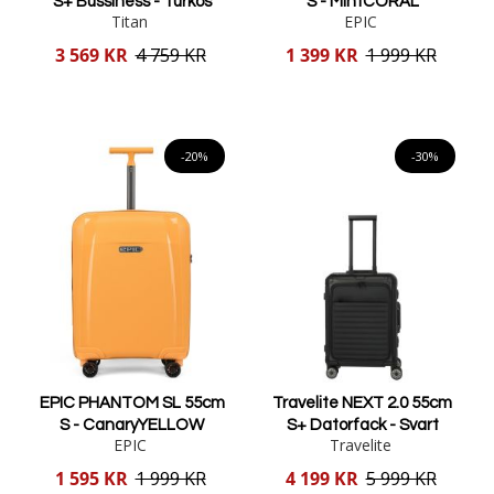
S+ Bussiness - Turkos
S - MintCORAL
Titan
EPIC
Reducerat
Reducerat
3 569 KR
4 759 KR
1 399 KR
1 999 KR
pris
pris
Lägg i varukorgen
Lägg i varukorgen
-20%
-30%
EPIC PHANTOM SL 55cm
Travelite NEXT 2.0 55cm
S - CanaryYELLOW
S+ Datorfack - Svart
EPIC
Travelite
Reducerat
Reducerat
1 595 KR
1 999 KR
4 199 KR
5 999 KR
pris
pris