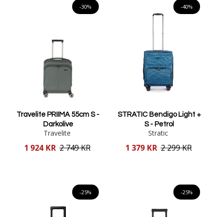
-30%
-40%
Travelite PRIIMA 55cm S -
STRATIC Bendigo Light +
Darkolive
S - Petrol
Travelite
Stratic
Reducerat
Reducerat
1 924 KR
2 749 KR
1 379 KR
2 299 KR
pris
pris
Lägg i varukorgen
Lägg i varukorgen
-25%
-25%