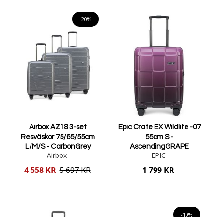
Lägg i varukorgen
Lägg i varukorgen
-20%
Airbox AZ18 3-set
Epic Crate EX Wildlife -07
Resväskor 75/65/55cm
55cm S -
L/M/S - CarbonGrey
AscendingGRAPE
Airbox
EPIC
Reducerat
4 558 KR
5 697 KR
1 799 KR
pris
Lägg i varukorgen
Lägg i varukorgen
-10%