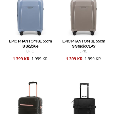
EPIC PHANTOM SL 55cm
EPIC PHANTOM SL 55cm
S Skyblue
S StudioCLAY
EPIC
EPIC
Reducerat
Reducerat
1 399 KR
1 999 KR
1 399 KR
1 999 KR
pris
pris
Lägg i varukorgen
Lägg i varukorgen