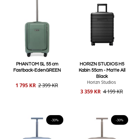
PHANTOM SL 55 cm
HORIZN STUDIOS H5
Fastback-EdenGREEN
Kabin 55cm - Matte All
Black
Horizn Studios
Reducerat
1 795 KR
2 399 KR
pris
Reducerat
3 359 KR
4 199 KR
pris
Lägg i varukorgen
Lägg i varukorgen
-30%
-30%