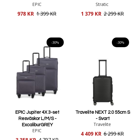
EPIC
Stratic
Reducerat
Reducerat
978 KR
1 399 KR
1 379 KR
2 299 KR
pris
pris
Lägg i varukorgen
Lägg i varukorgen
-30%
-30%
EPIC Jupiter 4X 3-set
Travelite NEXT 2.0 55cm S
Resväskor L/M/S -
- Svart
Travelite
ExcaliburGREY
EPIC
Reducerat
4 409 KR
6 299 KR
pris
Reducerat
3 358 KR
4 797 KR