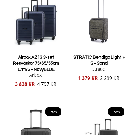
Airbox AZ13 3-set
STRATIC Bendigo Light +
Resväskor 75/65/55cm
S - Sand
Stratic
L/M/S - NavyBLUE
Airbox
Reducerat
1 379 KR
2 299 KR
pris
Reducerat
3 838 KR
4 797 KR
pris
Lägg i varukorgen
Lägg i varukorgen
-30%
-38%