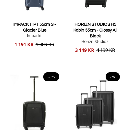
IMPACKT IP1 55cm S -
HORIZN STUDIOS H5
Glacier Blue
Kabin 55cm - Glossy All
Impackt
Black
Horizn Studios
Reducerat
1 191 KR
1 489 KR
pris
Reducerat
3 149 KR
4 199 KR
pris
Lägg i varukorgen
Lägg i varukorgen
-26%
-7%