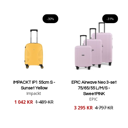
Lägg i varukorgen
Lägg i varukorgen
-30%
-31%
IMPACKT IP1 55cm S -
EPIC Airwave Neo 3-set
Sunset Yellow
75/65/55 L/M/S -
Impackt
SweetPINK
EPIC
Reducerat
1 042 KR
1 489 KR
pris
Reducerat
3 295 KR
4 797 KR
pris
Lägg i varukorgen
Lägg i varukorgen