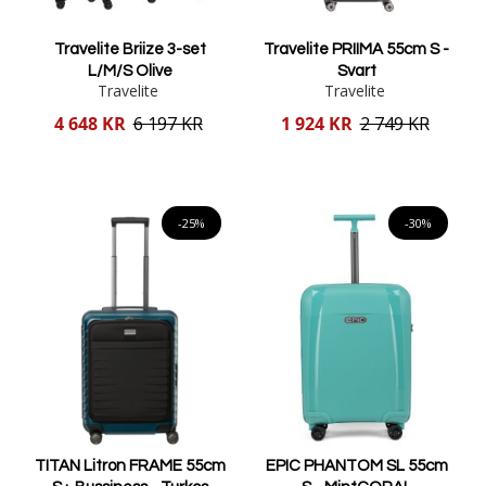
Travelite Briize 3-set
Travelite PRIIMA 55cm S -
L/M/S Olive
Svart
Travelite
Travelite
Reducerat
Reducerat
4 648 KR
6 197 KR
1 924 KR
2 749 KR
pris
pris
Lägg i varukorgen
Lägg i varukorgen
-25%
-30%
TITAN Litron FRAME 55cm
EPIC PHANTOM SL 55cm