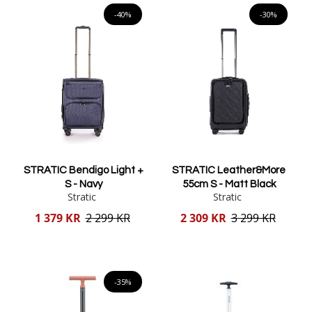
-40%
-30%
STRATIC Bendigo Light +
STRATIC Leather&More
S - Navy
55cm S - Matt Black
Stratic
Stratic
Reducerat
Reducerat
1 379 KR
2 299 KR
2 309 KR
3 299 KR
pris
pris
Lägg i varukorgen
Lägg i varukorgen
-35%