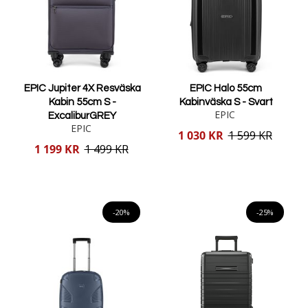
EPIC Jupiter 4X Resväska
EPIC Halo 55cm
Kabin 55cm S -
Kabinväska S - Svart
EPIC
ExcaliburGREY
EPIC
Reducerat
1 030 KR
1 599 KR
pris
Reducerat
1 199 KR
1 499 KR
pris
Lägg i varukorgen
Lägg i varukorgen
-20%
-25%