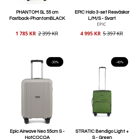
PHANTOM SL 55 cm
EPIC Halo 3-set Resväskor
Fastback-PhantomBLACK
L/M/S - Svart
EPIC
Reducerat
Reducerat
1 785 KR
2 399 KR
4 995 KR
5 397 KR
pris
pris
Lägg i varukorgen
Lägg i varukorgen
-30%
-40%
Epic Airwave Neo 55cm S -
STRATIC Bendigo Light +
HotCOCOA
S - Green