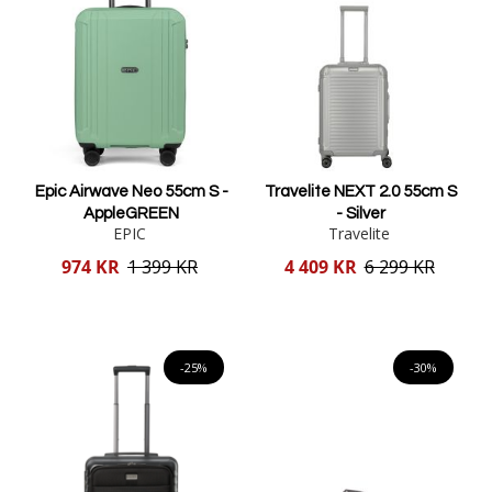
Epic Airwave Neo 55cm S -
Travelite NEXT 2.0 55cm S
AppleGREEN
- Silver
EPIC
Travelite
Reducerat
Reducerat
974 KR
1 399 KR
4 409 KR
6 299 KR
pris
pris
Lägg i varukorgen
Lägg i varukorgen
-25%
-30%