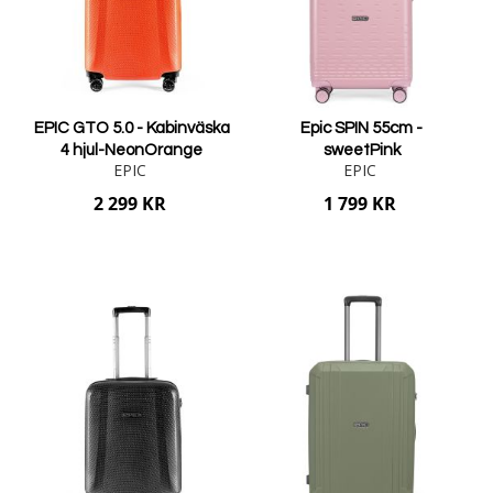
EPIC GTO 5.0 - Kabinväska
Epic SPIN 55cm -
4 hjul-NeonOrange
sweetPink
EPIC
EPIC
2 299 KR
1 799 KR
Lägg i varukorgen
Lägg i varukorgen