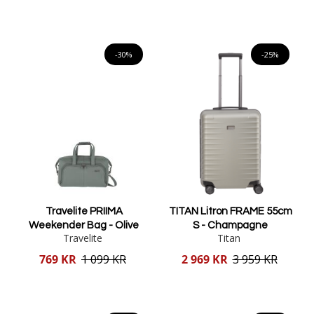
Lägg i varukorgen
Lägg i varukorgen
-30%
-25%
Travelite PRIIMA
TITAN Litron FRAME 55cm
Weekender Bag - Olive
S - Champagne
Travelite
Titan
Reducerat
Reducerat
769 KR
1 099 KR
2 969 KR
3 959 KR
pris
pris
Lägg i varukorgen
Lägg i varukorgen