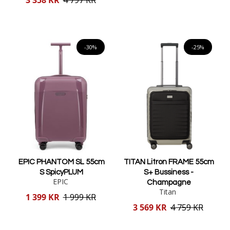
pris
Lägg i varukorgen
Lägg i varukorgen
-30%
-25%
EPIC PHANTOM SL 55cm
TITAN Litron FRAME 55cm
S SpicyPLUM
S+ Bussiness -
EPIC
Champagne
Titan
Reducerat
1 399 KR
1 999 KR
pris
Reducerat
3 569 KR
4 759 KR
pris