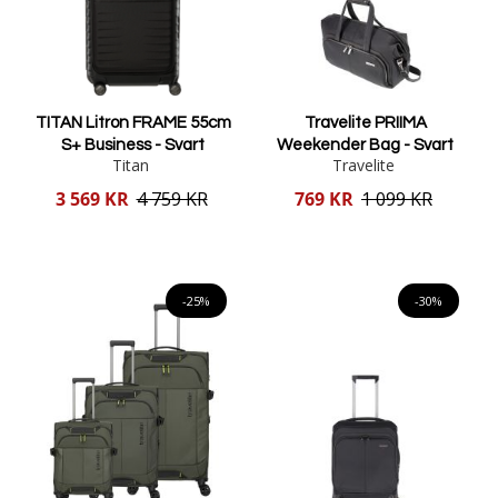
TITAN Litron FRAME 55cm
Travelite PRIIMA
S+ Business - Svart
Weekender Bag - Svart
Titan
Travelite
Reducerat
Reducerat
3 569 KR
4 759 KR
769 KR
1 099 KR
pris
pris
Lägg i varukorgen
Lägg i varukorgen
-25%
-30%